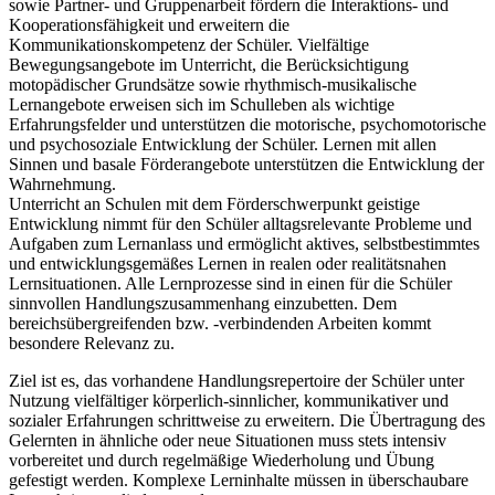
sowie Partner- und Gruppenarbeit fördern die Interaktions- und
Kooperationsfähigkeit und erweitern die
Kommunikationskompetenz der Schüler. Vielfältige
Bewegungsangebote im Unterricht, die Berücksichtigung
motopädischer Grundsätze sowie rhythmisch-musikalische
Lernangebote erweisen sich im Schulleben als wichtige
Erfahrungsfelder und unterstützen die motorische, psychomotorische
und psychosoziale Entwicklung der Schüler. Lernen mit allen
Sinnen und basale Förderangebote unterstützen die Entwicklung der
Wahrnehmung.
Unterricht an Schulen mit dem Förderschwerpunkt geistige
Entwicklung nimmt für den Schüler alltagsrelevante Probleme und
Aufgaben zum Lernanlass und ermöglicht aktives, selbstbestimmtes
und entwicklungsgemäßes Lernen in realen oder realitätsnahen
Lernsituationen. Alle Lernprozesse sind in einen für die Schüler
sinnvollen Handlungszusammenhang einzubetten. Dem
bereichsübergreifenden bzw. -verbindenden Arbeiten kommt
besondere Relevanz zu.
Ziel ist es, das vorhandene Handlungsrepertoire der Schüler unter
Nutzung vielfältiger körperlich-sinnlicher, kommunikativer und
sozialer Erfahrungen schrittweise zu erweitern. Die Übertragung des
Gelernten in ähnliche oder neue Situationen muss stets intensiv
vorbereitet und durch regelmäßige Wiederholung und Übung
gefestigt werden. Komplexe Lerninhalte müssen in überschaubare