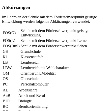
Abkürzungen
Im Lehrplan der Schule mit dem Förderschwerpunkt geistige
Entwicklung werden folgende Abkürzungen verwendet:
Schule mit dem Förderschwerpunkt geistige
FÖS(G)
Entwicklung
FÖS(L)
Schule mit dem Förderschwerpunkt Lernen
FÖS(BuS)
Schule mit dem Förderschwerpunkt Sehen
GS
Grundschule
Kl.
Klassenstufe/n
LB
Lernbereich
LBW
Lernbereich mit Wahlcharakter
OM
Orientierung/Mobilität
OS
Oberschule
PC
Personalcomputer
AL
Arbeitslehre
AuB
Arbeit und Beruf
BIO
Biologie
BO
Berufsorientierung