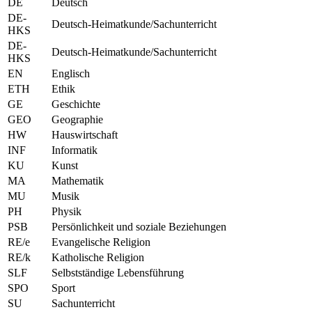
DE
Deutsch
DE-
Deutsch-Heimatkunde/Sachunterricht
HKS
DE-
Deutsch-Heimatkunde/Sachunterricht
HKS
EN
Englisch
ETH
Ethik
GE
Geschichte
GEO
Geographie
HW
Hauswirtschaft
INF
Informatik
KU
Kunst
MA
Mathematik
MU
Musik
PH
Physik
PSB
Persönlichkeit und soziale Beziehungen
RE/e
Evangelische Religion
RE/k
Katholische Religion
SLF
Selbstständige Lebensführung
SPO
Sport
SU
Sachunterricht