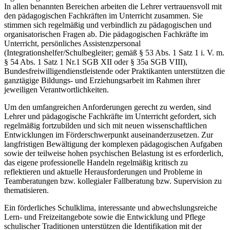
In allen benannten Bereichen arbeiten die Lehrer vertrauensvoll mit
den pädagogischen Fachkräften im Unterricht zusammen. Sie
stimmen sich regelmäßig und verbindlich zu pädagogischen und
organisatorischen Fragen ab. Die pädagogischen Fachkräfte im
Unterricht, persönliches Assistenzpersonal
(Integrationshelfer/Schulbegleiter; gemäß § 53 Abs. 1 Satz 1 i. V. m.
§ 54 Abs. 1 Satz 1 Nr.1 SGB XII oder § 35a SGB VIII),
Bundesfreiwilligendienstleistende oder Praktikanten unterstützen die
ganztägige Bildungs- und Erziehungsarbeit im Rahmen ihrer
jeweiligen Verantwortlichkeiten.
Um den umfangreichen Anforderungen gerecht zu werden, sind
Lehrer und pädagogische Fachkräfte im Unterricht gefordert, sich
regelmäßig fortzubilden und sich mit neuen wissenschaftlichen
Entwicklungen im Förderschwerpunkt auseinanderzusetzen. Zur
langfristigen Bewältigung der komplexen pädagogischen Aufgaben
sowie der teilweise hohen psychischen Belastung ist es erforderlich,
das eigene professionelle Handeln regelmäßig kritisch zu
reflektieren und aktuelle Herausforderungen und Probleme in
Teamberatungen bzw. kollegialer Fallberatung bzw. Supervision zu
thematisieren.
Ein förderliches Schulklima, interessante und abwechslungsreiche
Lern- und Freizeitangebote sowie die Entwicklung und Pflege
schulischer Traditionen unterstützen die Identifikation mit der