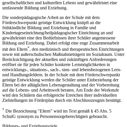
gesellschaftlichen und kulturellen Lebens und gewährleistet eine
umfassende Bildung und Erziehung.
Die sonderpädagogische Arbeit an der Schule mit dem
Förderschwerpunkt geistige Entwicklung knüpft an die
frühkindliche Bildung und Erziehung in Familie und
Kindertageseinrichtung/heilpädagogischer Einrichtung an und
gewährleistet eine den Bedürfnissen ihrer Schüler angemessene
Bildung und Erziehung. Dabei erfolgt eine enge Zusammenarbeit
*
mit den Eltern
, den medizinisch und therapeutischen Einrichtungen
sowie mit außerschulischen Maßnahmeträgern im Sozialraum. Unter
Berücksichtigung der aktuellen und zukünftigen Anforderungen
eröffnet sie für jeden Schüler konkrete Lernmöglichkeiten in
entwicklungs-, situations-, sach-, sinn- und lebensbezogenen Lern-
und Handlungsfeldern. In der Schule mit dem Förderschwerpunkt
geistige Entwicklung werden die Schüler unter Einbeziehung der
Eltern bei der alltäglichen Lebensgestaltung und der Vorbereitung
auf die Lebens- und Arbeitswelt beraten. Am Ende der Werkstufe
wird den Schülern das erfolgreiche Erreichen ihrer individuellen
Zielstellungen im Förderplan durch ein Abschlusszeugnis bestätigt.
*
Die Bezeichnung "Eltern" wird im Text gemäß § 45 Abs. 5
SchulG synonym zu Personensorgeberechtigten gebraucht.
Bildungs- und Erziehungsziele