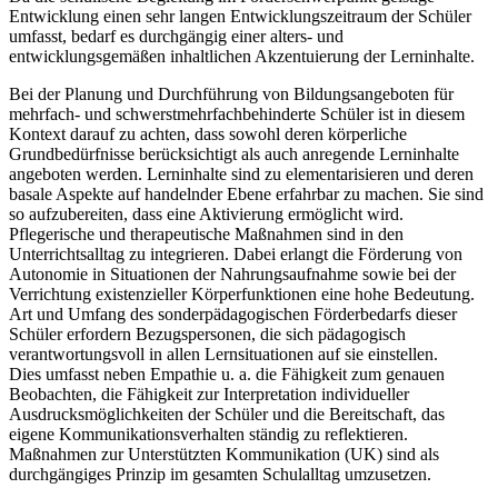
Entwicklung einen sehr langen Entwicklungszeitraum der Schüler
umfasst, bedarf es durchgängig einer alters- und
entwicklungsgemäßen inhaltlichen Akzentuierung der Lerninhalte.
Bei der Planung und Durchführung von Bildungsangeboten für
mehrfach- und schwerstmehrfachbehinderte Schüler ist in diesem
Kontext darauf zu achten, dass sowohl deren körperliche
Grundbedürfnisse berücksichtigt als auch anregende Lerninhalte
angeboten werden. Lerninhalte sind zu elementarisieren und deren
basale Aspekte auf handelnder Ebene erfahrbar zu machen. Sie sind
so aufzubereiten, dass eine Aktivierung ermöglicht wird.
Pflegerische und therapeutische Maßnahmen sind in den
Unterrichtsalltag zu integrieren. Dabei erlangt die Förderung von
Autonomie in Situationen der Nahrungsaufnahme sowie bei der
Verrichtung existenzieller Körperfunktionen eine hohe Bedeutung.
Art und Umfang des sonderpädagogischen Förderbedarfs dieser
Schüler erfordern Bezugspersonen, die sich pädagogisch
verantwortungsvoll in allen Lernsituationen auf sie einstellen.
Dies umfasst neben Empathie u. a. die Fähigkeit zum genauen
Beobachten, die Fähigkeit zur Interpretation individueller
Ausdrucksmöglichkeiten der Schüler und die Bereitschaft, das
eigene Kommunikationsverhalten ständig zu reflektieren.
Maßnahmen zur Unterstützten Kommunikation (UK) sind als
durchgängiges Prinzip im gesamten Schulalltag umzusetzen.