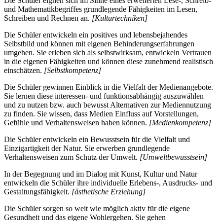
Die Schüler eignen sich im Sinne eines erweiterten Lese-, Schreib-
und Mathematikbegriffes grundlegende Fähigkeiten im Lesen,
Schreiben und Rechnen an.
[Kulturtechniken]
Die Schüler entwickeln ein positives und lebensbejahendes
Selbstbild und können mit eigenen Behinderungserfahrungen
umgehen. Sie erleben sich als selbstwirksam, entwickeln Vertrauen
in die eigenen Fähigkeiten und können diese zunehmend realistisch
einschätzen.
[Selbstkompetenz]
Die Schüler gewinnen Einblick in die Vielfalt der Medienangebote.
Sie lernen diese interessen- und funktionsabhängig auszuwählen
und zu nutzen bzw. auch bewusst Alternativen zur Mediennutzung
zu finden. Sie wissen, dass Medien Einfluss auf Vorstellungen,
Gefühle und Verhaltensweisen haben können.
[Medienkompetenz]
Die Schüler entwickeln ein Bewusstsein für die Vielfalt und
Einzigartigkeit der Natur. Sie erwerben grundlegende
Verhaltensweisen zum Schutz der Umwelt.
[Umweltbewusstsein]
In der Begegnung und im Dialog mit Kunst, Kultur und Natur
entwickeln die Schüler ihre individuelle Erlebens-, Ausdrucks- und
Gestaltungsfähigkeit.
[ästhetische Erziehung]
Die Schüler sorgen so weit wie möglich aktiv für die eigene
Gesundheit und das eigene Wohlergehen. Sie gehen