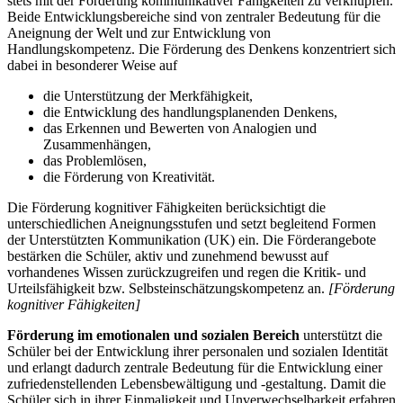
stets mit der Förderung kommunikativer Fähigkeiten zu verknüpfen.
Beide Entwicklungsbereiche sind von zentraler Bedeutung für die
Aneignung der Welt und zur Entwicklung von
Handlungskompetenz. Die Förderung des Denkens konzentriert sich
dabei in besonderer Weise auf
die Unterstützung der Merkfähigkeit,
die Entwicklung des handlungsplanenden Denkens,
das Erkennen und Bewerten von Analogien und
Zusammenhängen,
das Problemlösen,
die Förderung von Kreativität.
Die Förderung kognitiver Fähigkeiten berücksichtigt die
unterschiedlichen Aneignungsstufen und setzt begleitend Formen
der Unterstützten Kommunikation (UK) ein. Die Förderangebote
bestärken die Schüler, aktiv und zunehmend bewusst auf
vorhandenes Wissen zurückzugreifen und regen die Kritik- und
Urteilsfähigkeit bzw. Selbsteinschätzungskompetenz an.
[Förderung
kognitiver Fähigkeiten]
Förderung im emotionalen und sozialen Bereich
unterstützt die
Schüler bei der Entwicklung ihrer personalen und sozialen Identität
und erlangt dadurch zentrale Bedeutung für die Entwicklung einer
zufriedenstellenden Lebensbewältigung und -gestaltung. Damit die
Schüler sich in ihrer Einmaligkeit und Unverwechselbarkeit erfahren