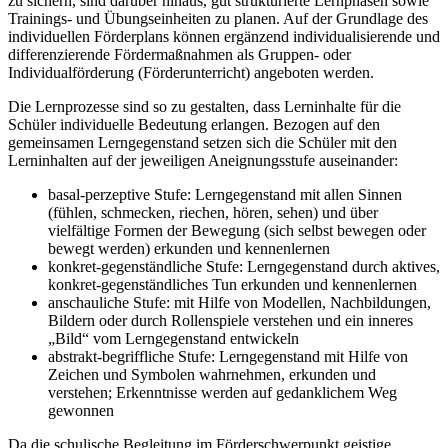
zu sichern, sind darüber hinaus, gut strukturierte Lernphasen sowie
Trainings- und Übungseinheiten zu planen. Auf der Grundlage des
individuellen Förderplans können ergänzend individualisierende und
differenzierende Fördermaßnahmen als Gruppen- oder
Individualförderung (Förderunterricht) angeboten werden.
Die Lernprozesse sind so zu gestalten, dass Lerninhalte für die
Schüler individuelle Bedeutung erlangen. Bezogen auf den
gemeinsamen Lerngegenstand setzen sich die Schüler mit den
Lerninhalten auf der jeweiligen Aneignungsstufe auseinander:
basal-perzeptive Stufe: Lerngegenstand mit allen Sinnen
(fühlen, schmecken, riechen, hören, sehen) und über
vielfältige Formen der Bewegung (sich selbst bewegen oder
bewegt werden) erkunden und kennenlernen
konkret-gegenständliche Stufe: Lerngegenstand durch aktives,
konkret-gegenständliches Tun erkunden und kennenlernen
anschauliche Stufe: mit Hilfe von Modellen, Nachbildungen,
Bildern oder durch Rollenspiele verstehen und ein inneres
„Bild“ vom Lerngegenstand entwickeln
abstrakt-begriffliche Stufe: Lerngegenstand mit Hilfe von
Zeichen und Symbolen wahrnehmen, erkunden und
verstehen; Erkenntnisse werden auf gedanklichem Weg
gewonnen
Da die schulische Begleitung im Förderschwerpunkt geistige