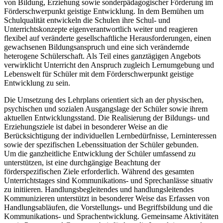
von Bildung, Erziehung sowie sonderpädagogischer Förderung im
Förderschwerpunkt geistige Entwicklung. In dem Bemühen um
Schulqualität entwickeln die Schulen ihre Schul- und
Unterrichtskonzepte eigenverantwortlich weiter und reagieren
flexibel auf veränderte gesellschaftliche Herausforderungen, einen
gewachsenen Bildungsanspruch und eine sich verändernde
heterogene Schülerschaft. Als Teil eines ganztägigen Angebots
verwirklicht Unterricht den Anspruch zugleich Lernumgebung und
Lebenswelt für Schüler mit dem Förderschwerpunkt geistige
Entwicklung zu sein.
Die Umsetzung des Lehrplans orientiert sich an der physischen,
psychischen und sozialen Ausgangslage der Schüler sowie ihrem
aktuellen Entwicklungsstand. Die Realisierung der Bildungs- und
Erziehungsziele ist dabei in besonderer Weise an die
Berücksichtigung der individuellen Lernbedürfnisse, Lerninteressen
sowie der spezifischen Lebenssituation der Schüler gebunden.
Um die ganzheitliche Entwicklung der Schüler umfassend zu
unterstützen, ist eine durchgängige Beachtung der
förderspezifischen Ziele erforderlich. Während des gesamten
Unterrichtstages sind Kommunikations- und Sprechanlässe situativ
zu initiieren. Handlungsbegleitendes und handlungsleitendes
Kommunizieren unterstützt in besonderer Weise das Erfassen von
Handlungsabläufen, die Vorstellungs- und Begriffsbildung und die
Kommunikations- und Sprachentwicklung. Gemeinsame Aktivitäten