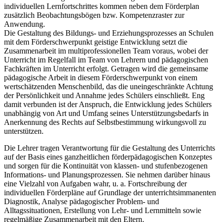
individuellen Lernfortschrittes kommen neben dem Förderplan
zusätzlich Beobachtungsbögen bzw. Kompetenzraster zur
Anwendung.
Die Gestaltung des Bildungs- und Erziehungsprozesses an Schulen
mit dem Förderschwerpunkt geistige Entwicklung setzt die
Zusammenarbeit im multiprofessionellen Team voraus, wobei der
Unterricht im Regelfall im Team von Lehrern und pädagogischen
Fachkräften im Unterricht erfolgt. Getragen wird die gemeinsame
pädagogische Arbeit in diesem Förderschwerpunkt von einem
wertschätzenden Menschenbild, das die uneingeschränkte Achtung
der Persönlichkeit und Annahme jedes Schülers einschließt. Eng
damit verbunden ist der Anspruch, die Entwicklung jedes Schülers
unabhängig von Art und Umfang seines Unterstützungsbedarfs in
Anerkennung des Rechts auf Selbstbestimmung wirkungsvoll zu
unterstützen.
Die Lehrer tragen Verantwortung für die Gestaltung des Unterrichts
auf der Basis eines ganzheitlichen förderpädagogischen Konzeptes
und sorgen für die Kontinuität von klassen- und stufenbezogenen
Informations- und Planungsprozessen. Sie nehmen darüber hinaus
eine Vielzahl von Aufgaben wahr, u. a. Fortschreibung der
individuellen Förderpläne auf Grundlage der unterrichtsimmanenten
Diagnostik, Analyse pädagogischer Problem- und
Alltagssituationen, Erstellung von Lehr- und Lernmitteln sowie
regelmäßige Zusammenarbeit mit den Eltern.