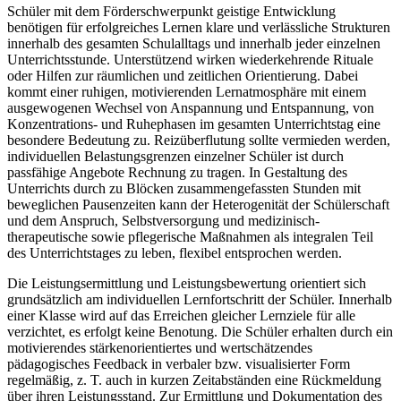
Schüler mit dem Förderschwerpunkt geistige Entwicklung
benötigen für erfolgreiches Lernen klare und verlässliche Strukturen
innerhalb des gesamten Schulalltags und innerhalb jeder einzelnen
Unterrichtsstunde. Unterstützend wirken wiederkehrende Rituale
oder Hilfen zur räumlichen und zeitlichen Orientierung. Dabei
kommt einer ruhigen, motivierenden Lernatmosphäre mit einem
ausgewogenen Wechsel von Anspannung und Entspannung, von
Konzentrations- und Ruhephasen im gesamten Unterrichtstag eine
besondere Bedeutung zu. Reizüberflutung sollte vermieden werden,
individuellen Belastungsgrenzen einzelner Schüler ist durch
passfähige Angebote Rechnung zu tragen. In Gestaltung des
Unterrichts durch zu Blöcken zusammengefassten Stunden mit
beweglichen Pausenzeiten kann der Heterogenität der Schülerschaft
und dem Anspruch, Selbstversorgung und medizinisch-
therapeutische sowie pflegerische Maßnahmen als integralen Teil
des Unterrichtstages zu leben, flexibel entsprochen werden.
Die Leistungsermittlung und Leistungsbewertung orientiert sich
grundsätzlich am individuellen Lernfortschritt der Schüler. Innerhalb
einer Klasse wird auf das Erreichen gleicher Lernziele für alle
verzichtet, es erfolgt keine Benotung. Die Schüler erhalten durch ein
motivierendes stärkenorientiertes und wertschätzendes
pädagogisches Feedback in verbaler bzw. visualisierter Form
regelmäßig, z. T. auch in kurzen Zeitabständen eine Rückmeldung
über ihren Leistungsstand. Zur Ermittlung und Dokumentation des