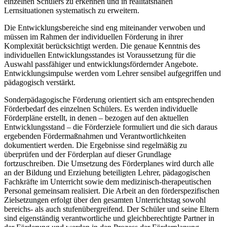
einzelnen Schülers zu erkennen und in realitätsnahen
Lernsituationen systematisch zu erweitern.
Die Entwicklungsbereiche sind eng miteinander verwoben und
müssen im Rahmen der individuellen Förderung in ihrer
Komplexität berücksichtigt werden. Die genaue Kenntnis des
individuellen Entwicklungsstandes ist Voraussetzung für die
Auswahl passfähiger und entwicklungsfördernder Angebote.
Entwicklungsimpulse werden vom Lehrer sensibel aufgegriffen und
pädagogisch verstärkt.
Sonderpädagogische Förderung orientiert sich am entsprechenden
Förderbedarf des einzelnen Schülers. Es werden individuelle
Förderpläne erstellt, in denen – bezogen auf den aktuellen
Entwicklungsstand – die Förderziele formuliert und die sich daraus
ergebenden Fördermaßnahmen und Verantwortlichkeiten
dokumentiert werden. Die Ergebnisse sind regelmäßig zu
überprüfen und der Förderplan auf dieser Grundlage
fortzuschreiben. Die Umsetzung des Förderplanes wird durch alle
an der Bildung und Erziehung beteiligten Lehrer, pädagogischen
Fachkräfte im Unterricht sowie dem medizinisch-therapeutischen
Personal gemeinsam realisiert. Die Arbeit an den förderspezifischen
Zielsetzungen erfolgt über den gesamten Unterrichtstag sowohl
bereichs- als auch stufenübergreifend. Der Schüler und seine Eltern
sind eigenständig verantwortliche und gleichberechtigte Partner in