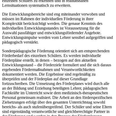
einzelnen Schülers zu erkennen und in realitätsnahen
Lernsituationen systematisch zu erweitern.
Die Entwicklungsbereiche sind eng miteinander verwoben und
müssen im Rahmen der individuellen Förderung in ihrer
Komplexität berücksichtigt werden. Die genaue Kenntnis des
individuellen Entwicklungsstandes ist Voraussetzung für die
Auswahl passfähiger und entwicklungsfördernder Angebote.
Entwicklungsimpulse werden vom Lehrer sensibel aufgegriffen und
pädagogisch verstärkt.
Sonderpädagogische Förderung orientiert sich am entsprechenden
Förderbedarf des einzelnen Schülers. Es werden individuelle
Förderpläne erstellt, in denen – bezogen auf den aktuellen
Entwicklungsstand – die Förderziele formuliert und die sich daraus
ergebenden Fördermaßnahmen und Verantwortlichkeiten
dokumentiert werden. Die Ergebnisse sind regelmäßig zu
überprüfen und der Förderplan auf dieser Grundlage
fortzuschreiben. Die Umsetzung des Förderplanes wird durch alle
an der Bildung und Erziehung beteiligten Lehrer, pädagogischen
Fachkräfte im Unterricht sowie dem medizinisch-therapeutischen
Personal gemeinsam realisiert. Die Arbeit an den förderspezifischen
Zielsetzungen erfolgt über den gesamten Unterrichtstag sowohl
bereichs- als auch stufenübergreifend. Der Schüler und seine Eltern
sind eigenständig verantwortliche und gleichberechtigte Partner in