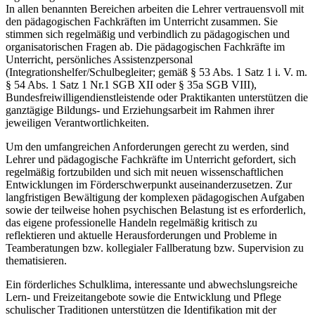
In allen benannten Bereichen arbeiten die Lehrer vertrauensvoll mit
den pädagogischen Fachkräften im Unterricht zusammen. Sie
stimmen sich regelmäßig und verbindlich zu pädagogischen und
organisatorischen Fragen ab. Die pädagogischen Fachkräfte im
Unterricht, persönliches Assistenzpersonal
(Integrationshelfer/Schulbegleiter; gemäß § 53 Abs. 1 Satz 1 i. V. m.
§ 54 Abs. 1 Satz 1 Nr.1 SGB XII oder § 35a SGB VIII),
Bundesfreiwilligendienstleistende oder Praktikanten unterstützen die
ganztägige Bildungs- und Erziehungsarbeit im Rahmen ihrer
jeweiligen Verantwortlichkeiten.
Um den umfangreichen Anforderungen gerecht zu werden, sind
Lehrer und pädagogische Fachkräfte im Unterricht gefordert, sich
regelmäßig fortzubilden und sich mit neuen wissenschaftlichen
Entwicklungen im Förderschwerpunkt auseinanderzusetzen. Zur
langfristigen Bewältigung der komplexen pädagogischen Aufgaben
sowie der teilweise hohen psychischen Belastung ist es erforderlich,
das eigene professionelle Handeln regelmäßig kritisch zu
reflektieren und aktuelle Herausforderungen und Probleme in
Teamberatungen bzw. kollegialer Fallberatung bzw. Supervision zu
thematisieren.
Ein förderliches Schulklima, interessante und abwechslungsreiche
Lern- und Freizeitangebote sowie die Entwicklung und Pflege
schulischer Traditionen unterstützen die Identifikation mit der