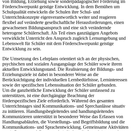
von Bildung, Erziehung sowie sonderpädagogischer Förderung im
Förderschwerpunkt geistige Entwicklung. In dem Bemühen um
Schulqualität entwickeln die Schulen ihre Schul- und
Unterrichtskonzepte eigenverantwortlich weiter und reagieren
flexibel auf veränderte gesellschaftliche Herausforderungen, einen
gewachsenen Bildungsanspruch und eine sich verändernde
heterogene Schülerschaft. Als Teil eines ganztägigen Angebots
verwirklicht Unterricht den Anspruch zugleich Lernumgebung und
Lebenswelt für Schüler mit dem Förderschwerpunkt geistige
Entwicklung zu sein.
Die Umsetzung des Lehrplans orientiert sich an der physischen,
psychischen und sozialen Ausgangslage der Schüler sowie ihrem
aktuellen Entwicklungsstand. Die Realisierung der Bildungs- und
Erziehungsziele ist dabei in besonderer Weise an die
Berücksichtigung der individuellen Lernbedürfnisse, Lerninteressen
sowie der spezifischen Lebenssituation der Schüler gebunden.
Um die ganzheitliche Entwicklung der Schüler umfassend zu
unterstützen, ist eine durchgängige Beachtung der
förderspezifischen Ziele erforderlich. Während des gesamten
Unterrichtstages sind Kommunikations- und Sprechanlässe situativ
zu initiieren. Handlungsbegleitendes und handlungsleitendes
Kommunizieren unterstützt in besonderer Weise das Erfassen von
Handlungsabläufen, die Vorstellungs- und Begriffsbildung und die
Kommunikations- und Sprachentwicklung. Gemeinsame Aktivitäten