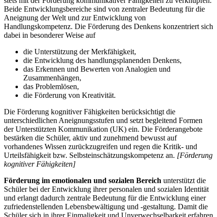
stets mit der Förderung kommunikativer Fähigkeiten zu verknüpfen.
Beide Entwicklungsbereiche sind von zentraler Bedeutung für die
Aneignung der Welt und zur Entwicklung von
Handlungskompetenz. Die Förderung des Denkens konzentriert sich
dabei in besonderer Weise auf
die Unterstützung der Merkfähigkeit,
die Entwicklung des handlungsplanenden Denkens,
das Erkennen und Bewerten von Analogien und
Zusammenhängen,
das Problemlösen,
die Förderung von Kreativität.
Die Förderung kognitiver Fähigkeiten berücksichtigt die
unterschiedlichen Aneignungsstufen und setzt begleitend Formen
der Unterstützten Kommunikation (UK) ein. Die Förderangebote
bestärken die Schüler, aktiv und zunehmend bewusst auf
vorhandenes Wissen zurückzugreifen und regen die Kritik- und
Urteilsfähigkeit bzw. Selbsteinschätzungskompetenz an.
[Förderung
kognitiver Fähigkeiten]
Förderung im emotionalen und sozialen Bereich
unterstützt die
Schüler bei der Entwicklung ihrer personalen und sozialen Identität
und erlangt dadurch zentrale Bedeutung für die Entwicklung einer
zufriedenstellenden Lebensbewältigung und -gestaltung. Damit die
Schüler sich in ihrer Einmaligkeit und Unverwechselbarkeit erfahren