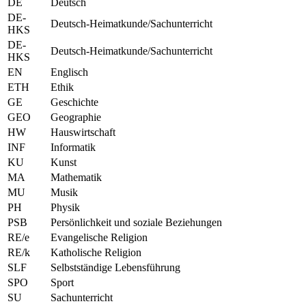
DE
Deutsch
DE-
Deutsch-Heimatkunde/Sachunterricht
HKS
DE-
Deutsch-Heimatkunde/Sachunterricht
HKS
EN
Englisch
ETH
Ethik
GE
Geschichte
GEO
Geographie
HW
Hauswirtschaft
INF
Informatik
KU
Kunst
MA
Mathematik
MU
Musik
PH
Physik
PSB
Persönlichkeit und soziale Beziehungen
RE/e
Evangelische Religion
RE/k
Katholische Religion
SLF
Selbstständige Lebensführung
SPO
Sport
SU
Sachunterricht