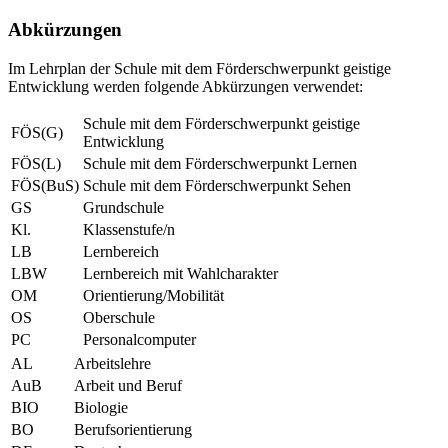
Abkürzungen
Im Lehrplan der Schule mit dem Förderschwerpunkt geistige
Entwicklung werden folgende Abkürzungen verwendet:
Schule mit dem Förderschwerpunkt geistige
FÖS(G)
Entwicklung
FÖS(L)
Schule mit dem Förderschwerpunkt Lernen
FÖS(BuS)
Schule mit dem Förderschwerpunkt Sehen
GS
Grundschule
Kl.
Klassenstufe/n
LB
Lernbereich
LBW
Lernbereich mit Wahlcharakter
OM
Orientierung/Mobilität
OS
Oberschule
PC
Personalcomputer
AL
Arbeitslehre
AuB
Arbeit und Beruf
BIO
Biologie
BO
Berufsorientierung