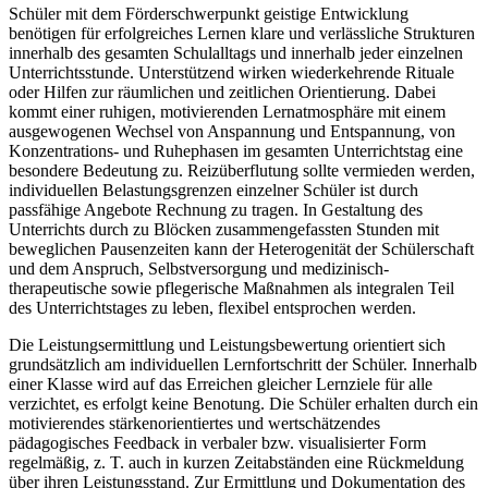
Schüler mit dem Förderschwerpunkt geistige Entwicklung
benötigen für erfolgreiches Lernen klare und verlässliche Strukturen
innerhalb des gesamten Schulalltags und innerhalb jeder einzelnen
Unterrichtsstunde. Unterstützend wirken wiederkehrende Rituale
oder Hilfen zur räumlichen und zeitlichen Orientierung. Dabei
kommt einer ruhigen, motivierenden Lernatmosphäre mit einem
ausgewogenen Wechsel von Anspannung und Entspannung, von
Konzentrations- und Ruhephasen im gesamten Unterrichtstag eine
besondere Bedeutung zu. Reizüberflutung sollte vermieden werden,
individuellen Belastungsgrenzen einzelner Schüler ist durch
passfähige Angebote Rechnung zu tragen. In Gestaltung des
Unterrichts durch zu Blöcken zusammengefassten Stunden mit
beweglichen Pausenzeiten kann der Heterogenität der Schülerschaft
und dem Anspruch, Selbstversorgung und medizinisch-
therapeutische sowie pflegerische Maßnahmen als integralen Teil
des Unterrichtstages zu leben, flexibel entsprochen werden.
Die Leistungsermittlung und Leistungsbewertung orientiert sich
grundsätzlich am individuellen Lernfortschritt der Schüler. Innerhalb
einer Klasse wird auf das Erreichen gleicher Lernziele für alle
verzichtet, es erfolgt keine Benotung. Die Schüler erhalten durch ein
motivierendes stärkenorientiertes und wertschätzendes
pädagogisches Feedback in verbaler bzw. visualisierter Form
regelmäßig, z. T. auch in kurzen Zeitabständen eine Rückmeldung
über ihren Leistungsstand. Zur Ermittlung und Dokumentation des