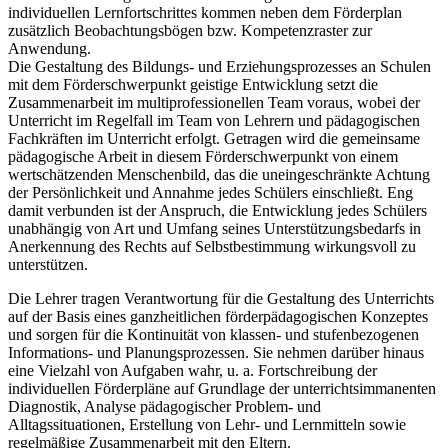
individuellen Lernfortschrittes kommen neben dem Förderplan
zusätzlich Beobachtungsbögen bzw. Kompetenzraster zur
Anwendung.
Die Gestaltung des Bildungs- und Erziehungsprozesses an Schulen
mit dem Förderschwerpunkt geistige Entwicklung setzt die
Zusammenarbeit im multiprofessionellen Team voraus, wobei der
Unterricht im Regelfall im Team von Lehrern und pädagogischen
Fachkräften im Unterricht erfolgt. Getragen wird die gemeinsame
pädagogische Arbeit in diesem Förderschwerpunkt von einem
wertschätzenden Menschenbild, das die uneingeschränkte Achtung
der Persönlichkeit und Annahme jedes Schülers einschließt. Eng
damit verbunden ist der Anspruch, die Entwicklung jedes Schülers
unabhängig von Art und Umfang seines Unterstützungsbedarfs in
Anerkennung des Rechts auf Selbstbestimmung wirkungsvoll zu
unterstützen.
Die Lehrer tragen Verantwortung für die Gestaltung des Unterrichts
auf der Basis eines ganzheitlichen förderpädagogischen Konzeptes
und sorgen für die Kontinuität von klassen- und stufenbezogenen
Informations- und Planungsprozessen. Sie nehmen darüber hinaus
eine Vielzahl von Aufgaben wahr, u. a. Fortschreibung der
individuellen Förderpläne auf Grundlage der unterrichtsimmanenten
Diagnostik, Analyse pädagogischer Problem- und
Alltagssituationen, Erstellung von Lehr- und Lernmitteln sowie
regelmäßige Zusammenarbeit mit den Eltern.