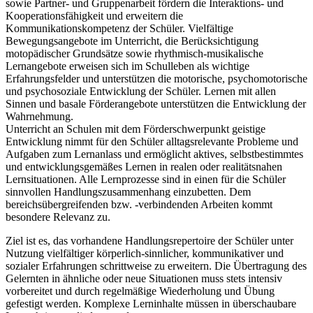
sowie Partner- und Gruppenarbeit fördern die Interaktions- und
Kooperationsfähigkeit und erweitern die
Kommunikationskompetenz der Schüler. Vielfältige
Bewegungsangebote im Unterricht, die Berücksichtigung
motopädischer Grundsätze sowie rhythmisch-musikalische
Lernangebote erweisen sich im Schulleben als wichtige
Erfahrungsfelder und unterstützen die motorische, psychomotorische
und psychosoziale Entwicklung der Schüler. Lernen mit allen
Sinnen und basale Förderangebote unterstützen die Entwicklung der
Wahrnehmung.
Unterricht an Schulen mit dem Förderschwerpunkt geistige
Entwicklung nimmt für den Schüler alltagsrelevante Probleme und
Aufgaben zum Lernanlass und ermöglicht aktives, selbstbestimmtes
und entwicklungsgemäßes Lernen in realen oder realitätsnahen
Lernsituationen. Alle Lernprozesse sind in einen für die Schüler
sinnvollen Handlungszusammenhang einzubetten. Dem
bereichsübergreifenden bzw. -verbindenden Arbeiten kommt
besondere Relevanz zu.
Ziel ist es, das vorhandene Handlungsrepertoire der Schüler unter
Nutzung vielfältiger körperlich-sinnlicher, kommunikativer und
sozialer Erfahrungen schrittweise zu erweitern. Die Übertragung des
Gelernten in ähnliche oder neue Situationen muss stets intensiv
vorbereitet und durch regelmäßige Wiederholung und Übung
gefestigt werden. Komplexe Lerninhalte müssen in überschaubare