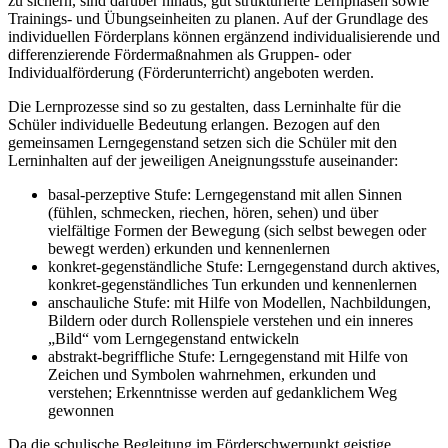
zu sichern, sind darüber hinaus, gut strukturierte Lernphasen sowie
Trainings- und Übungseinheiten zu planen. Auf der Grundlage des
individuellen Förderplans können ergänzend individualisierende und
differenzierende Fördermaßnahmen als Gruppen- oder
Individualförderung (Förderunterricht) angeboten werden.
Die Lernprozesse sind so zu gestalten, dass Lerninhalte für die
Schüler individuelle Bedeutung erlangen. Bezogen auf den
gemeinsamen Lerngegenstand setzen sich die Schüler mit den
Lerninhalten auf der jeweiligen Aneignungsstufe auseinander:
basal-perzeptive Stufe: Lerngegenstand mit allen Sinnen
(fühlen, schmecken, riechen, hören, sehen) und über
vielfältige Formen der Bewegung (sich selbst bewegen oder
bewegt werden) erkunden und kennenlernen
konkret-gegenständliche Stufe: Lerngegenstand durch aktives,
konkret-gegenständliches Tun erkunden und kennenlernen
anschauliche Stufe: mit Hilfe von Modellen, Nachbildungen,
Bildern oder durch Rollenspiele verstehen und ein inneres
„Bild“ vom Lerngegenstand entwickeln
abstrakt-begriffliche Stufe: Lerngegenstand mit Hilfe von
Zeichen und Symbolen wahrnehmen, erkunden und
verstehen; Erkenntnisse werden auf gedanklichem Weg
gewonnen
Da die schulische Begleitung im Förderschwerpunkt geistige