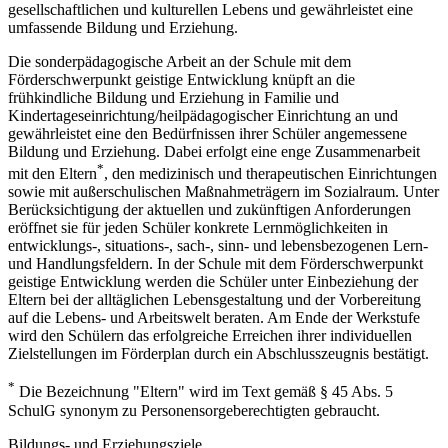
gesellschaftlichen und kulturellen Lebens und gewährleistet eine
umfassende Bildung und Erziehung.
Die sonderpädagogische Arbeit an der Schule mit dem
Förderschwerpunkt geistige Entwicklung knüpft an die
frühkindliche Bildung und Erziehung in Familie und
Kindertageseinrichtung/heilpädagogischer Einrichtung an und
gewährleistet eine den Bedürfnissen ihrer Schüler angemessene
Bildung und Erziehung. Dabei erfolgt eine enge Zusammenarbeit
*
mit den Eltern
, den medizinisch und therapeutischen Einrichtungen
sowie mit außerschulischen Maßnahmeträgern im Sozialraum. Unter
Berücksichtigung der aktuellen und zukünftigen Anforderungen
eröffnet sie für jeden Schüler konkrete Lernmöglichkeiten in
entwicklungs-, situations-, sach-, sinn- und lebensbezogenen Lern-
und Handlungsfeldern. In der Schule mit dem Förderschwerpunkt
geistige Entwicklung werden die Schüler unter Einbeziehung der
Eltern bei der alltäglichen Lebensgestaltung und der Vorbereitung
auf die Lebens- und Arbeitswelt beraten. Am Ende der Werkstufe
wird den Schülern das erfolgreiche Erreichen ihrer individuellen
Zielstellungen im Förderplan durch ein Abschlusszeugnis bestätigt.
*
Die Bezeichnung "Eltern" wird im Text gemäß § 45 Abs. 5
SchulG synonym zu Personensorgeberechtigten gebraucht.
Bildungs- und Erziehungsziele