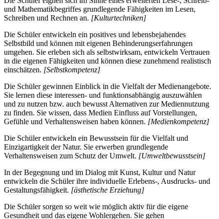
Die Schüler eignen sich im Sinne eines erweiterten Lese-, Schreib-
und Mathematikbegriffes grundlegende Fähigkeiten im Lesen,
Schreiben und Rechnen an.
[Kulturtechniken]
Die Schüler entwickeln ein positives und lebensbejahendes
Selbstbild und können mit eigenen Behinderungserfahrungen
umgehen. Sie erleben sich als selbstwirksam, entwickeln Vertrauen
in die eigenen Fähigkeiten und können diese zunehmend realistisch
einschätzen.
[Selbstkompetenz]
Die Schüler gewinnen Einblick in die Vielfalt der Medienangebote.
Sie lernen diese interessen- und funktionsabhängig auszuwählen
und zu nutzen bzw. auch bewusst Alternativen zur Mediennutzung
zu finden. Sie wissen, dass Medien Einfluss auf Vorstellungen,
Gefühle und Verhaltensweisen haben können.
[Medienkompetenz]
Die Schüler entwickeln ein Bewusstsein für die Vielfalt und
Einzigartigkeit der Natur. Sie erwerben grundlegende
Verhaltensweisen zum Schutz der Umwelt.
[Umweltbewusstsein]
In der Begegnung und im Dialog mit Kunst, Kultur und Natur
entwickeln die Schüler ihre individuelle Erlebens-, Ausdrucks- und
Gestaltungsfähigkeit.
[ästhetische Erziehung]
Die Schüler sorgen so weit wie möglich aktiv für die eigene
Gesundheit und das eigene Wohlergehen. Sie gehen