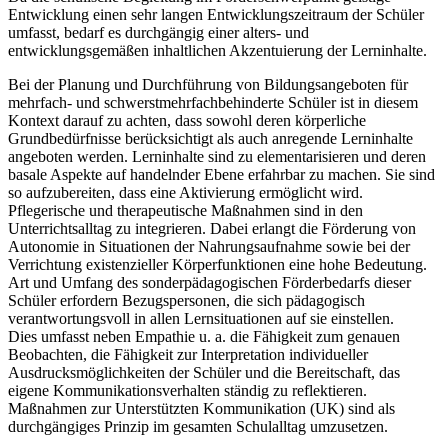
Entwicklung einen sehr langen Entwicklungszeitraum der Schüler
umfasst, bedarf es durchgängig einer alters- und
entwicklungsgemäßen inhaltlichen Akzentuierung der Lerninhalte.
Bei der Planung und Durchführung von Bildungsangeboten für
mehrfach- und schwerstmehrfachbehinderte Schüler ist in diesem
Kontext darauf zu achten, dass sowohl deren körperliche
Grundbedürfnisse berücksichtigt als auch anregende Lerninhalte
angeboten werden. Lerninhalte sind zu elementarisieren und deren
basale Aspekte auf handelnder Ebene erfahrbar zu machen. Sie sind
so aufzubereiten, dass eine Aktivierung ermöglicht wird.
Pflegerische und therapeutische Maßnahmen sind in den
Unterrichtsalltag zu integrieren. Dabei erlangt die Förderung von
Autonomie in Situationen der Nahrungsaufnahme sowie bei der
Verrichtung existenzieller Körperfunktionen eine hohe Bedeutung.
Art und Umfang des sonderpädagogischen Förderbedarfs dieser
Schüler erfordern Bezugspersonen, die sich pädagogisch
verantwortungsvoll in allen Lernsituationen auf sie einstellen.
Dies umfasst neben Empathie u. a. die Fähigkeit zum genauen
Beobachten, die Fähigkeit zur Interpretation individueller
Ausdrucksmöglichkeiten der Schüler und die Bereitschaft, das
eigene Kommunikationsverhalten ständig zu reflektieren.
Maßnahmen zur Unterstützten Kommunikation (UK) sind als
durchgängiges Prinzip im gesamten Schulalltag umzusetzen.