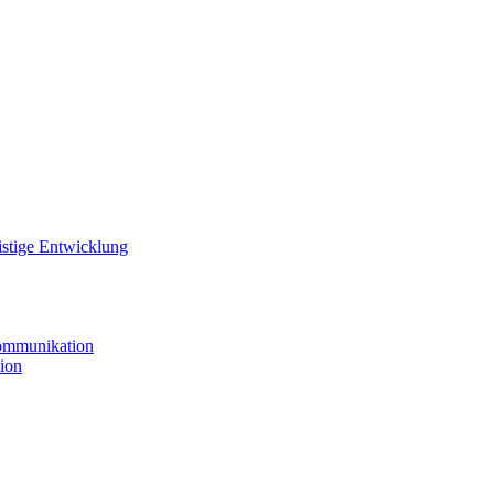
istige Entwicklung
ommunikation
ion