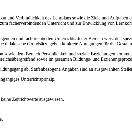
Aufbau und Verbindlichkeit des Lehrplans sowie die Ziele und Aufgaben
ise zum fächerverbindenden Unterricht und zur Entwicklung von Lernko
legenden und fachorientierten Unterrichts. Jeder Bereich weist den spe
sche didaktische Grundsätze geben konkrete Anregungen für die Gestalt
ie dem Bereich Persönlichkeit und soziale Beziehungen kommt ein b
ereichsübergreifend sowie im gesamten Bildungs- und Erziehungsproze
 Bildungsgang ab. Stufenbezogene Angaben sind an ausgewählten Stellen
chgängiges Unterrichtsprinzip.
keine Zeitrichtwerte ausgewiesen.
e.