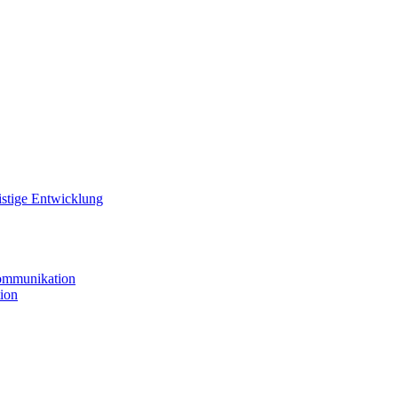
istige Entwicklung
ommunikation
ion