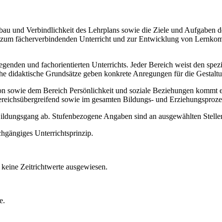
Aufbau und Verbindlichkeit des Lehrplans sowie die Ziele und Aufgaben
ise zum fächerverbindenden Unterricht und zur Entwicklung von Lernko
legenden und fachorientierten Unterrichts. Jeder Bereich weist den spe
sche didaktische Grundsätze geben konkrete Anregungen für die Gestalt
ie dem Bereich Persönlichkeit und soziale Beziehungen kommt ein b
ereichsübergreifend sowie im gesamten Bildungs- und Erziehungsproze
 Bildungsgang ab. Stufenbezogene Angaben sind an ausgewählten Stellen
chgängiges Unterrichtsprinzip.
keine Zeitrichtwerte ausgewiesen.
e.