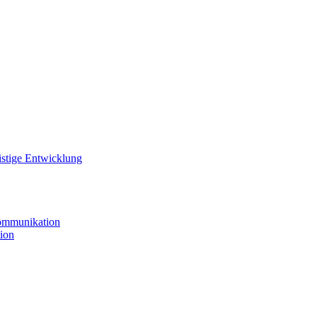
istige Entwicklung
ommunikation
ion