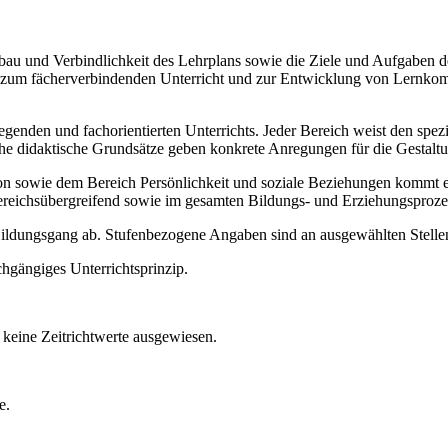
Aufbau und Verbindlichkeit des Lehrplans sowie die Ziele und Aufgaben
ise zum fächerverbindenden Unterricht und zur Entwicklung von Lernko
legenden und fachorientierten Unterrichts. Jeder Bereich weist den spe
sche didaktische Grundsätze geben konkrete Anregungen für die Gestalt
ie dem Bereich Persönlichkeit und soziale Beziehungen kommt ein b
ereichsübergreifend sowie im gesamten Bildungs- und Erziehungsproze
 Bildungsgang ab. Stufenbezogene Angaben sind an ausgewählten Stellen
chgängiges Unterrichtsprinzip.
keine Zeitrichtwerte ausgewiesen.
e.