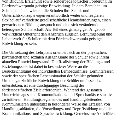
von Bildung, Erziehung sowie sonderpädagogischer Förderung im
Förderschwerpunkt geistige Entwicklung. In dem Bemühen um
Schulqualität entwickeln die Schulen ihre Schul- und
Unterrichtskonzepte eigenverantwortlich weiter und reagieren
flexibel auf veränderte gesellschaftliche Herausforderungen, einen
gewachsenen Bildungsanspruch und eine sich verändernde
heterogene Schülerschaft. Als Teil eines ganztägigen Angebots
verwirklicht Unterricht den Anspruch zugleich Lernumgebung und
Lebenswelt für Schüler mit dem Förderschwerpunkt geistige
Entwicklung zu sein.
Die Umsetzung des Lehrplans orientiert sich an der physischen,
psychischen und sozialen Ausgangslage der Schüler sowie ihrem
aktuellen Entwicklungsstand. Die Realisierung der Bildungs- und
Erziehungsziele ist dabei in besonderer Weise an die
Berücksichtigung der individuellen Lernbedürfnisse, Lerninteressen
sowie der spezifischen Lebenssituation der Schüler gebunden.
Um die ganzheitliche Entwicklung der Schüler umfassend zu
unterstützen, ist eine durchgängige Beachtung der
förderspezifischen Ziele erforderlich. Während des gesamten
Unterrichtstages sind Kommunikations- und Sprechanlässe situativ
zu initiieren. Handlungsbegleitendes und handlungsleitendes
Kommunizieren unterstützt in besonderer Weise das Erfassen von
Handlungsabläufen, die Vorstellungs- und Begriffsbildung und die
Kommunikations- und Sprachentwicklung. Gemeinsame Aktivitäten