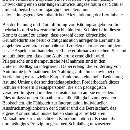
Entwicklung einen sehr langen Entwicklungszeitraum der Schüler
umfasst, bedarf es durchgängig einer alters- und
entwicklungsgemäßen inhaltlichen Akzentuierung der Lerninhalte.
Bei der Planung und Durchführung von Bildungsangeboten für
mehrfach- und schwerstmehrfachbehinderte Schüler ist in diesem
Kontext darauf zu achten, dass sowohl deren körperliche
Grundbedürfnisse berücksichtigt als auch anregende Lerninhalte
angeboten werden. Lerninhalte sind zu elementarisieren und deren
basale Aspekte auf handelnder Ebene erfahrbar zu machen. Sie sind
so aufzubereiten, dass eine Aktivierung ermöglicht wird.
Pflegerische und therapeutische Maßnahmen sind in den
Unterrichtsalltag zu integrieren. Dabei erlangt die Förderung von
Autonomie in Situationen der Nahrungsaufnahme sowie bei der
Verrichtung existenzieller Körperfunktionen eine hohe Bedeutung.
Art und Umfang des sonderpädagogischen Förderbedarfs dieser
Schüler erfordern Bezugspersonen, die sich pädagogisch
verantwortungsvoll in allen Lernsituationen auf sie einstellen.
Dies umfasst neben Empathie u. a. die Fähigkeit zum genauen
Beobachten, die Fähigkeit zur Interpretation individueller
Ausdrucksmöglichkeiten der Schüler und die Bereitschaft, das
eigene Kommunikationsverhalten ständig zu reflektieren.
Maßnahmen zur Unterstützten Kommunikation (UK) sind als
durchgängiges Prinzip im gesamten Schulalltag umzusetzen.