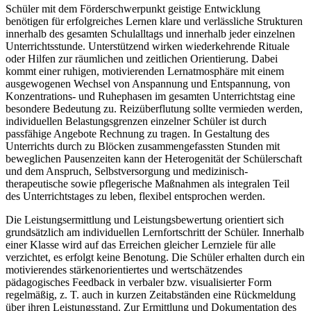
Schüler mit dem Förderschwerpunkt geistige Entwicklung
benötigen für erfolgreiches Lernen klare und verlässliche Strukturen
innerhalb des gesamten Schulalltags und innerhalb jeder einzelnen
Unterrichtsstunde. Unterstützend wirken wiederkehrende Rituale
oder Hilfen zur räumlichen und zeitlichen Orientierung. Dabei
kommt einer ruhigen, motivierenden Lernatmosphäre mit einem
ausgewogenen Wechsel von Anspannung und Entspannung, von
Konzentrations- und Ruhephasen im gesamten Unterrichtstag eine
besondere Bedeutung zu. Reizüberflutung sollte vermieden werden,
individuellen Belastungsgrenzen einzelner Schüler ist durch
passfähige Angebote Rechnung zu tragen. In Gestaltung des
Unterrichts durch zu Blöcken zusammengefassten Stunden mit
beweglichen Pausenzeiten kann der Heterogenität der Schülerschaft
und dem Anspruch, Selbstversorgung und medizinisch-
therapeutische sowie pflegerische Maßnahmen als integralen Teil
des Unterrichtstages zu leben, flexibel entsprochen werden.
Die Leistungsermittlung und Leistungsbewertung orientiert sich
grundsätzlich am individuellen Lernfortschritt der Schüler. Innerhalb
einer Klasse wird auf das Erreichen gleicher Lernziele für alle
verzichtet, es erfolgt keine Benotung. Die Schüler erhalten durch ein
motivierendes stärkenorientiertes und wertschätzendes
pädagogisches Feedback in verbaler bzw. visualisierter Form
regelmäßig, z. T. auch in kurzen Zeitabständen eine Rückmeldung
über ihren Leistungsstand. Zur Ermittlung und Dokumentation des