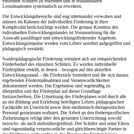
einzelnen Schülers zu erkennen und in realitätsnahen
Lernsituationen systematisch zu erweitern.
Die Entwicklungsbereiche sind eng miteinander verwoben und
müssen im Rahmen der individuellen Förderung in ihrer
Komplexität berücksichtigt werden. Die genaue Kenntnis des
individuellen Entwicklungsstandes ist Voraussetzung für die
Auswahl passfähiger und entwicklungsfördernder Angebote.
Entwicklungsimpulse werden vom Lehrer sensibel aufgegriffen und
pädagogisch verstärkt.
Sonderpädagogische Förderung orientiert sich am entsprechenden
Förderbedarf des einzelnen Schülers. Es werden individuelle
Förderpläne erstellt, in denen – bezogen auf den aktuellen
Entwicklungsstand – die Förderziele formuliert und die sich daraus
ergebenden Fördermaßnahmen und Verantwortlichkeiten
dokumentiert werden. Die Ergebnisse sind regelmäßig zu
überprüfen und der Förderplan auf dieser Grundlage
fortzuschreiben. Die Umsetzung des Förderplanes wird durch alle
an der Bildung und Erziehung beteiligten Lehrer, pädagogischen
Fachkräfte im Unterricht sowie dem medizinisch-therapeutischen
Personal gemeinsam realisiert. Die Arbeit an den förderspezifischen
Zielsetzungen erfolgt über den gesamten Unterrichtstag sowohl
bereichs- als auch stufenübergreifend. Der Schüler und seine Eltern
sind eigenständig verantwortliche und gleichberechtigte Partner in