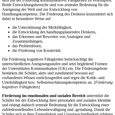
stets mit der Förderung kommunikativer Fähigkeiten zu verknüpfen.
Beide Entwicklungsbereiche sind von zentraler Bedeutung für die
Aneignung der Welt und zur Entwicklung von
Handlungskompetenz. Die Förderung des Denkens konzentriert sich
dabei in besonderer Weise auf
die Unterstützung der Merkfähigkeit,
die Entwicklung des handlungsplanenden Denkens,
das Erkennen und Bewerten von Analogien und
Zusammenhängen,
das Problemlösen,
die Förderung von Kreativität.
Die Förderung kognitiver Fähigkeiten berücksichtigt die
unterschiedlichen Aneignungsstufen und setzt begleitend Formen
der Unterstützten Kommunikation (UK) ein. Die Förderangebote
bestärken die Schüler, aktiv und zunehmend bewusst auf
vorhandenes Wissen zurückzugreifen und regen die Kritik- und
Urteilsfähigkeit bzw. Selbsteinschätzungskompetenz an.
[Förderung
kognitiver Fähigkeiten]
Förderung im emotionalen und sozialen Bereich
unterstützt die
Schüler bei der Entwicklung ihrer personalen und sozialen Identität
und erlangt dadurch zentrale Bedeutung für die Entwicklung einer
zufriedenstellenden Lebensbewältigung und -gestaltung. Damit die
Schüler sich in ihrer Einmaligkeit und Unverwechselbarkeit erfahren