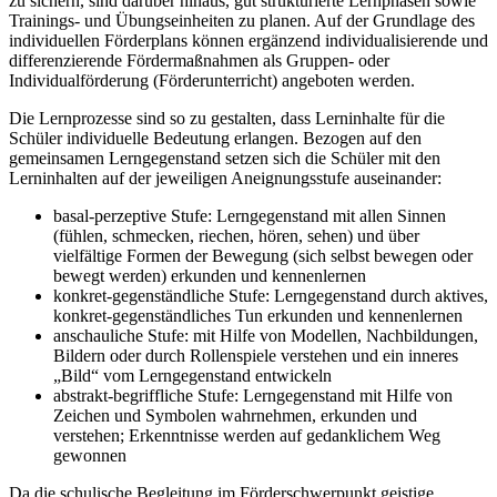
zu sichern, sind darüber hinaus, gut strukturierte Lernphasen sowie
Trainings- und Übungseinheiten zu planen. Auf der Grundlage des
individuellen Förderplans können ergänzend individualisierende und
differenzierende Fördermaßnahmen als Gruppen- oder
Individualförderung (Förderunterricht) angeboten werden.
Die Lernprozesse sind so zu gestalten, dass Lerninhalte für die
Schüler individuelle Bedeutung erlangen. Bezogen auf den
gemeinsamen Lerngegenstand setzen sich die Schüler mit den
Lerninhalten auf der jeweiligen Aneignungsstufe auseinander:
basal-perzeptive Stufe: Lerngegenstand mit allen Sinnen
(fühlen, schmecken, riechen, hören, sehen) und über
vielfältige Formen der Bewegung (sich selbst bewegen oder
bewegt werden) erkunden und kennenlernen
konkret-gegenständliche Stufe: Lerngegenstand durch aktives,
konkret-gegenständliches Tun erkunden und kennenlernen
anschauliche Stufe: mit Hilfe von Modellen, Nachbildungen,
Bildern oder durch Rollenspiele verstehen und ein inneres
„Bild“ vom Lerngegenstand entwickeln
abstrakt-begriffliche Stufe: Lerngegenstand mit Hilfe von
Zeichen und Symbolen wahrnehmen, erkunden und
verstehen; Erkenntnisse werden auf gedanklichem Weg
gewonnen
Da die schulische Begleitung im Förderschwerpunkt geistige