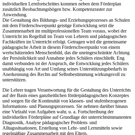
individuellen Lernfortschrittes kommen neben dem Förderplan
zusätzlich Beobachtungsbögen bzw. Kompetenzraster zur
Anwendung.
Die Gestaltung des Bildungs- und Erziehungsprozesses an Schulen
mit dem Förderschwerpunkt geistige Entwicklung setzt die
Zusammenarbeit im multiprofessionellen Team voraus, wobei der
Unterricht im Regelfall im Team von Lehrern und pädagogischen
Fachkräften im Unterricht erfolgt. Getragen wird die gemeinsame
pädagogische Arbeit in diesem Förderschwerpunkt von einem
wertschätzenden Menschenbild, das die uneingeschränkte Achtung
der Persönlichkeit und Annahme jedes Schülers einschließt. Eng
damit verbunden ist der Anspruch, die Entwicklung jedes Schülers
unabhängig von Art und Umfang seines Unterstützungsbedarfs in
Anerkennung des Rechts auf Selbstbestimmung wirkungsvoll zu
unterstützen.
Die Lehrer tragen Verantwortung für die Gestaltung des Unterrichts
auf der Basis eines ganzheitlichen förderpädagogischen Konzeptes
und sorgen für die Kontinuität von klassen- und stufenbezogenen
Informations- und Planungsprozessen. Sie nehmen darüber hinaus
eine Vielzahl von Aufgaben wahr, u. a. Fortschreibung der
individuellen Förderpläne auf Grundlage der unterrichtsimmanenten
Diagnostik, Analyse pädagogischer Problem- und
Alltagssituationen, Erstellung von Lehr- und Lernmitteln sowie
regelmäßige Zusammenarbeit mit den Eltern.