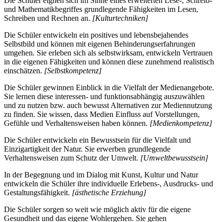
Die Schüler eignen sich im Sinne eines erweiterten Lese-, Schreib-
und Mathematikbegriffes grundlegende Fähigkeiten im Lesen,
Schreiben und Rechnen an.
[Kulturtechniken]
Die Schüler entwickeln ein positives und lebensbejahendes
Selbstbild und können mit eigenen Behinderungserfahrungen
umgehen. Sie erleben sich als selbstwirksam, entwickeln Vertrauen
in die eigenen Fähigkeiten und können diese zunehmend realistisch
einschätzen.
[Selbstkompetenz]
Die Schüler gewinnen Einblick in die Vielfalt der Medienangebote.
Sie lernen diese interessen- und funktionsabhängig auszuwählen
und zu nutzen bzw. auch bewusst Alternativen zur Mediennutzung
zu finden. Sie wissen, dass Medien Einfluss auf Vorstellungen,
Gefühle und Verhaltensweisen haben können.
[Medienkompetenz]
Die Schüler entwickeln ein Bewusstsein für die Vielfalt und
Einzigartigkeit der Natur. Sie erwerben grundlegende
Verhaltensweisen zum Schutz der Umwelt.
[Umweltbewusstsein]
In der Begegnung und im Dialog mit Kunst, Kultur und Natur
entwickeln die Schüler ihre individuelle Erlebens-, Ausdrucks- und
Gestaltungsfähigkeit.
[ästhetische Erziehung]
Die Schüler sorgen so weit wie möglich aktiv für die eigene
Gesundheit und das eigene Wohlergehen. Sie gehen