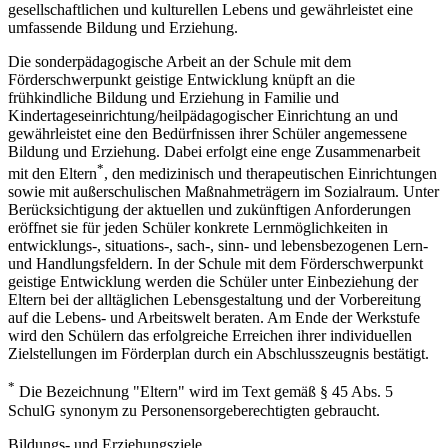
gesellschaftlichen und kulturellen Lebens und gewährleistet eine
umfassende Bildung und Erziehung.
Die sonderpädagogische Arbeit an der Schule mit dem
Förderschwerpunkt geistige Entwicklung knüpft an die
frühkindliche Bildung und Erziehung in Familie und
Kindertageseinrichtung/heilpädagogischer Einrichtung an und
gewährleistet eine den Bedürfnissen ihrer Schüler angemessene
Bildung und Erziehung. Dabei erfolgt eine enge Zusammenarbeit
*
mit den Eltern
, den medizinisch und therapeutischen Einrichtungen
sowie mit außerschulischen Maßnahmeträgern im Sozialraum. Unter
Berücksichtigung der aktuellen und zukünftigen Anforderungen
eröffnet sie für jeden Schüler konkrete Lernmöglichkeiten in
entwicklungs-, situations-, sach-, sinn- und lebensbezogenen Lern-
und Handlungsfeldern. In der Schule mit dem Förderschwerpunkt
geistige Entwicklung werden die Schüler unter Einbeziehung der
Eltern bei der alltäglichen Lebensgestaltung und der Vorbereitung
auf die Lebens- und Arbeitswelt beraten. Am Ende der Werkstufe
wird den Schülern das erfolgreiche Erreichen ihrer individuellen
Zielstellungen im Förderplan durch ein Abschlusszeugnis bestätigt.
*
Die Bezeichnung "Eltern" wird im Text gemäß § 45 Abs. 5
SchulG synonym zu Personensorgeberechtigten gebraucht.
Bildungs- und Erziehungsziele