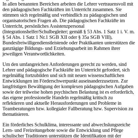
In allen benannten Bereichen arbeiten die Lehrer vertrauensvoll mit
den pädagogischen Fachkräften im Unterricht zusammen. Sie
stimmen sich regelmäßig und verbindlich zu pädagogischen und
organisatorischen Fragen ab. Die pädagogischen Fachkräfte im
Unterricht, persönliches Assistenzpersonal
(Integrationshelfer/Schulbegleiter; gemäß § 53 Abs. 1 Satz 1 i. V. m.
§ 54 Abs. 1 Satz 1 Nr.1 SGB XII oder § 35a SGB VIII),
Bundesfreiwilligendienstleistende oder Praktikanten unterstützen die
ganztägige Bildungs- und Erziehungsarbeit im Rahmen ihrer
jeweiligen Verantwortlichkeiten.
Um den umfangreichen Anforderungen gerecht zu werden, sind
Lehrer und pädagogische Fachkräfte im Unterricht gefordert, sich
regelmäßig fortzubilden und sich mit neuen wissenschaftlichen
Entwicklungen im Förderschwerpunkt auseinanderzusetzen. Zur
langfristigen Bewältigung der komplexen pädagogischen Aufgaben
sowie der teilweise hohen psychischen Belastung ist es erforderlich,
das eigene professionelle Handeln regelmäßig kritisch zu
reflektieren und aktuelle Herausforderungen und Probleme in
Teamberatungen bzw. kollegialer Fallberatung bzw. Supervision zu
thematisieren.
Ein förderliches Schulklima, interessante und abwechslungsreiche
Lern- und Freizeitangebote sowie die Entwicklung und Pflege
schulischer Traditionen unterstützen die Identifikation mit der