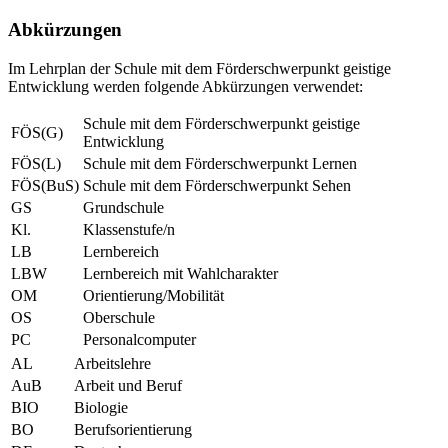
Abkürzungen
Im Lehrplan der Schule mit dem Förderschwerpunkt geistige
Entwicklung werden folgende Abkürzungen verwendet:
Schule mit dem Förderschwerpunkt geistige
FÖS(G)
Entwicklung
FÖS(L)
Schule mit dem Förderschwerpunkt Lernen
FÖS(BuS)
Schule mit dem Förderschwerpunkt Sehen
GS
Grundschule
Kl.
Klassenstufe/n
LB
Lernbereich
LBW
Lernbereich mit Wahlcharakter
OM
Orientierung/Mobilität
OS
Oberschule
PC
Personalcomputer
AL
Arbeitslehre
AuB
Arbeit und Beruf
BIO
Biologie
BO
Berufsorientierung