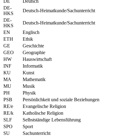
DE
Deutsch
DE-
Deutsch-Heimatkunde/Sachunterricht
HKS
DE-
Deutsch-Heimatkunde/Sachunterricht
HKS
EN
Englisch
ETH
Ethik
GE
Geschichte
GEO
Geographie
HW
Hauswirtschaft
INF
Informatik
KU
Kunst
MA
Mathematik
MU
Musik
PH
Physik
PSB
Persönlichkeit und soziale Beziehungen
RE/e
Evangelische Religion
RE/k
Katholische Religion
SLF
Selbstständige Lebensführung
SPO
Sport
SU
Sachunterricht