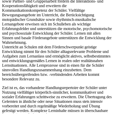
sowie Partner- und Gruppenarbeit fördern die Interaktions- und
Kooperationsfähigkeit und erweitern die
Kommunikationskompetenz der Schüler. Vielfältige
Bewegungsangebote im Unterricht, die Berücksichtigung
motopädischer Grundsätze sowie rhythmisch-musikalische
Lernangebote erweisen sich im Schulleben als wichtige
Erfahrungsfelder und unterstützen die motorische, psychomotorische
und psychosoziale Entwicklung der Schüler. Lernen mit allen
Sinnen und basale Förderangebote unterstützen die Entwicklung der
Wahrnehmung.
Unterricht an Schulen mit dem Förderschwerpunkt geistige
Entwicklung nimmt für den Schüler alltagsrelevante Probleme und
Aufgaben zum Lernanlass und ermöglicht aktives, selbstbestimmtes
und entwicklungsgemäßes Lernen in realen oder realitätsnahen
Lernsituationen. Alle Lernprozesse sind in einen für die Schüler
sinnvollen Handlungszusammenhang einzubetten. Dem
bereichsübergreifenden bzw. -verbindenden Arbeiten kommt
besondere Relevanz zu.
Ziel ist es, das vorhandene Handlungsrepertoire der Schüler unter
Nutzung vielfältiger körperlich-sinnlicher, kommunikativer und
sozialer Erfahrungen schrittweise zu erweitern. Die Übertragung des
Gelernten in ähnliche oder neue Situationen muss stets intensiv
vorbereitet und durch regelmäßige Wiederholung und Übung
gefestigt werden. Komplexe Lerninhalte müssen in überschaubare