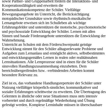
sowie Partner- und Gruppenarbeit fördern die Interaktions- und
Kooperationsfähigkeit und erweitern die
Kommunikationskompetenz der Schüler. Vielfältige
Bewegungsangebote im Unterricht, die Berücksichtigung
motopädischer Grundsätze sowie rhythmisch-musikalische
Lernangebote erweisen sich im Schulleben als wichtige
Erfahrungsfelder und unterstützen die motorische, psychomotorische
und psychosoziale Entwicklung der Schüler. Lernen mit allen
Sinnen und basale Förderangebote unterstützen die Entwicklung der
Wahrnehmung.
Unterricht an Schulen mit dem Förderschwerpunkt geistige
Entwicklung nimmt für den Schüler alltagsrelevante Probleme und
Aufgaben zum Lernanlass und ermöglicht aktives, selbstbestimmtes
und entwicklungsgemäßes Lernen in realen oder realitätsnahen
Lernsituationen. Alle Lernprozesse sind in einen für die Schüler
sinnvollen Handlungszusammenhang einzubetten. Dem
bereichsübergreifenden bzw. -verbindenden Arbeiten kommt
besondere Relevanz zu.
Ziel ist es, das vorhandene Handlungsrepertoire der Schüler unter
Nutzung vielfältiger körperlich-sinnlicher, kommunikativer und
sozialer Erfahrungen schrittweise zu erweitern. Die Übertragung des
Gelernten in ähnliche oder neue Situationen muss stets intensiv
vorbereitet und durch regelmäßige Wiederholung und Übung
gefestigt werden. Komplexe Lerninhalte müssen in überschaubare