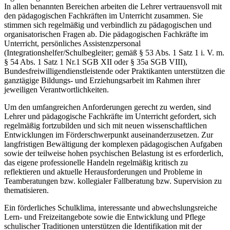
In allen benannten Bereichen arbeiten die Lehrer vertrauensvoll mit
den pädagogischen Fachkräften im Unterricht zusammen. Sie
stimmen sich regelmäßig und verbindlich zu pädagogischen und
organisatorischen Fragen ab. Die pädagogischen Fachkräfte im
Unterricht, persönliches Assistenzpersonal
(Integrationshelfer/Schulbegleiter; gemäß § 53 Abs. 1 Satz 1 i. V. m.
§ 54 Abs. 1 Satz 1 Nr.1 SGB XII oder § 35a SGB VIII),
Bundesfreiwilligendienstleistende oder Praktikanten unterstützen die
ganztägige Bildungs- und Erziehungsarbeit im Rahmen ihrer
jeweiligen Verantwortlichkeiten.
Um den umfangreichen Anforderungen gerecht zu werden, sind
Lehrer und pädagogische Fachkräfte im Unterricht gefordert, sich
regelmäßig fortzubilden und sich mit neuen wissenschaftlichen
Entwicklungen im Förderschwerpunkt auseinanderzusetzen. Zur
langfristigen Bewältigung der komplexen pädagogischen Aufgaben
sowie der teilweise hohen psychischen Belastung ist es erforderlich,
das eigene professionelle Handeln regelmäßig kritisch zu
reflektieren und aktuelle Herausforderungen und Probleme in
Teamberatungen bzw. kollegialer Fallberatung bzw. Supervision zu
thematisieren.
Ein förderliches Schulklima, interessante und abwechslungsreiche
Lern- und Freizeitangebote sowie die Entwicklung und Pflege
schulischer Traditionen unterstützen die Identifikation mit der