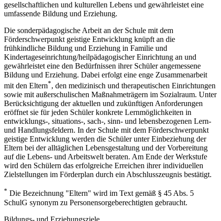
gesellschaftlichen und kulturellen Lebens und gewährleistet eine
umfassende Bildung und Erziehung.
Die sonderpädagogische Arbeit an der Schule mit dem
Förderschwerpunkt geistige Entwicklung knüpft an die
frühkindliche Bildung und Erziehung in Familie und
Kindertageseinrichtung/heilpädagogischer Einrichtung an und
gewährleistet eine den Bedürfnissen ihrer Schüler angemessene
Bildung und Erziehung. Dabei erfolgt eine enge Zusammenarbeit
*
mit den Eltern
, den medizinisch und therapeutischen Einrichtungen
sowie mit außerschulischen Maßnahmeträgern im Sozialraum. Unter
Berücksichtigung der aktuellen und zukünftigen Anforderungen
eröffnet sie für jeden Schüler konkrete Lernmöglichkeiten in
entwicklungs-, situations-, sach-, sinn- und lebensbezogenen Lern-
und Handlungsfeldern. In der Schule mit dem Förderschwerpunkt
geistige Entwicklung werden die Schüler unter Einbeziehung der
Eltern bei der alltäglichen Lebensgestaltung und der Vorbereitung
auf die Lebens- und Arbeitswelt beraten. Am Ende der Werkstufe
wird den Schülern das erfolgreiche Erreichen ihrer individuellen
Zielstellungen im Förderplan durch ein Abschlusszeugnis bestätigt.
*
Die Bezeichnung "Eltern" wird im Text gemäß § 45 Abs. 5
SchulG synonym zu Personensorgeberechtigten gebraucht.
Bildungs- und Erziehungsziele