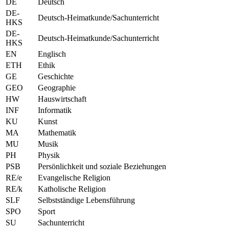
DE
Deutsch
DE-
Deutsch-Heimatkunde/Sachunterricht
HKS
DE-
Deutsch-Heimatkunde/Sachunterricht
HKS
EN
Englisch
ETH
Ethik
GE
Geschichte
GEO
Geographie
HW
Hauswirtschaft
INF
Informatik
KU
Kunst
MA
Mathematik
MU
Musik
PH
Physik
PSB
Persönlichkeit und soziale Beziehungen
RE/e
Evangelische Religion
RE/k
Katholische Religion
SLF
Selbstständige Lebensführung
SPO
Sport
SU
Sachunterricht