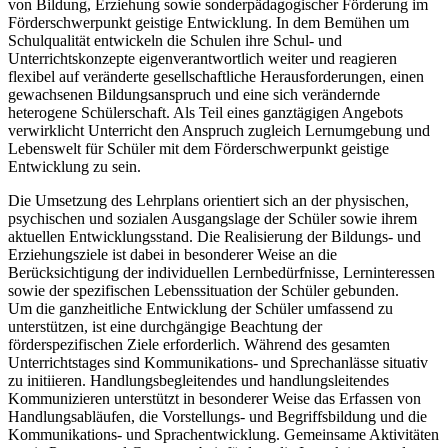
von Bildung, Erziehung sowie sonderpädagogischer Förderung im
Förderschwerpunkt geistige Entwicklung. In dem Bemühen um
Schulqualität entwickeln die Schulen ihre Schul- und
Unterrichtskonzepte eigenverantwortlich weiter und reagieren
flexibel auf veränderte gesellschaftliche Herausforderungen, einen
gewachsenen Bildungsanspruch und eine sich verändernde
heterogene Schülerschaft. Als Teil eines ganztägigen Angebots
verwirklicht Unterricht den Anspruch zugleich Lernumgebung und
Lebenswelt für Schüler mit dem Förderschwerpunkt geistige
Entwicklung zu sein.
Die Umsetzung des Lehrplans orientiert sich an der physischen,
psychischen und sozialen Ausgangslage der Schüler sowie ihrem
aktuellen Entwicklungsstand. Die Realisierung der Bildungs- und
Erziehungsziele ist dabei in besonderer Weise an die
Berücksichtigung der individuellen Lernbedürfnisse, Lerninteressen
sowie der spezifischen Lebenssituation der Schüler gebunden.
Um die ganzheitliche Entwicklung der Schüler umfassend zu
unterstützen, ist eine durchgängige Beachtung der
förderspezifischen Ziele erforderlich. Während des gesamten
Unterrichtstages sind Kommunikations- und Sprechanlässe situativ
zu initiieren. Handlungsbegleitendes und handlungsleitendes
Kommunizieren unterstützt in besonderer Weise das Erfassen von
Handlungsabläufen, die Vorstellungs- und Begriffsbildung und die
Kommunikations- und Sprachentwicklung. Gemeinsame Aktivitäten