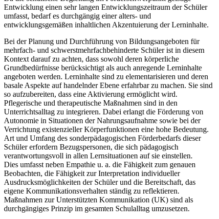
Entwicklung einen sehr langen Entwicklungszeitraum der Schüler
umfasst, bedarf es durchgängig einer alters- und
entwicklungsgemäßen inhaltlichen Akzentuierung der Lerninhalte.
Bei der Planung und Durchführung von Bildungsangeboten für
mehrfach- und schwerstmehrfachbehinderte Schüler ist in diesem
Kontext darauf zu achten, dass sowohl deren körperliche
Grundbedürfnisse berücksichtigt als auch anregende Lerninhalte
angeboten werden. Lerninhalte sind zu elementarisieren und deren
basale Aspekte auf handelnder Ebene erfahrbar zu machen. Sie sind
so aufzubereiten, dass eine Aktivierung ermöglicht wird.
Pflegerische und therapeutische Maßnahmen sind in den
Unterrichtsalltag zu integrieren. Dabei erlangt die Förderung von
Autonomie in Situationen der Nahrungsaufnahme sowie bei der
Verrichtung existenzieller Körperfunktionen eine hohe Bedeutung.
Art und Umfang des sonderpädagogischen Förderbedarfs dieser
Schüler erfordern Bezugspersonen, die sich pädagogisch
verantwortungsvoll in allen Lernsituationen auf sie einstellen.
Dies umfasst neben Empathie u. a. die Fähigkeit zum genauen
Beobachten, die Fähigkeit zur Interpretation individueller
Ausdrucksmöglichkeiten der Schüler und die Bereitschaft, das
eigene Kommunikationsverhalten ständig zu reflektieren.
Maßnahmen zur Unterstützten Kommunikation (UK) sind als
durchgängiges Prinzip im gesamten Schulalltag umzusetzen.