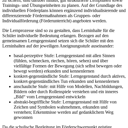
zu sichern, sind darüber hinaus, gut strukturierte Lernphasen sowie
Trainings- und Übungseinheiten zu planen. Auf der Grundlage des
individuellen Förderplans können ergänzend individualisierende und
differenzierende Fördermaßnahmen als Gruppen- oder
Individualförderung (Förderunterricht) angeboten werden.
Die Lernprozesse sind so zu gestalten, dass Lerninhalte für die
Schüler individuelle Bedeutung erlangen. Bezogen auf den
gemeinsamen Lerngegenstand setzen sich die Schüler mit den
Lerninhalten auf der jeweiligen Aneignungsstufe auseinander:
basal-perzeptive Stufe: Lerngegenstand mit allen Sinnen
(fühlen, schmecken, riechen, hören, sehen) und über
vielfältige Formen der Bewegung (sich selbst bewegen oder
bewegt werden) erkunden und kennenlernen
konkret-gegenständliche Stufe: Lerngegenstand durch aktives,
konkret-gegenständliches Tun erkunden und kennenlernen
anschauliche Stufe: mit Hilfe von Modellen, Nachbildungen,
Bildern oder durch Rollenspiele verstehen und ein inneres
„Bild“ vom Lerngegenstand entwickeln
abstrakt-begriffliche Stufe: Lerngegenstand mit Hilfe von
Zeichen und Symbolen wahrnehmen, erkunden und
verstehen; Erkenntnisse werden auf gedanklichem Weg
gewonnen
Da die schulische Begleitung im Förderschwerpunkt geistige