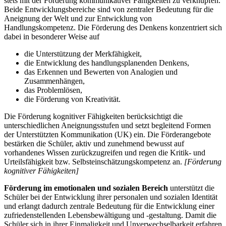
stets mit der Förderung kommunikativer Fähigkeiten zu verknüpfen.
Beide Entwicklungsbereiche sind von zentraler Bedeutung für die
Aneignung der Welt und zur Entwicklung von
Handlungskompetenz. Die Förderung des Denkens konzentriert sich
dabei in besonderer Weise auf
die Unterstützung der Merkfähigkeit,
die Entwicklung des handlungsplanenden Denkens,
das Erkennen und Bewerten von Analogien und
Zusammenhängen,
das Problemlösen,
die Förderung von Kreativität.
Die Förderung kognitiver Fähigkeiten berücksichtigt die
unterschiedlichen Aneignungsstufen und setzt begleitend Formen
der Unterstützten Kommunikation (UK) ein. Die Förderangebote
bestärken die Schüler, aktiv und zunehmend bewusst auf
vorhandenes Wissen zurückzugreifen und regen die Kritik- und
Urteilsfähigkeit bzw. Selbsteinschätzungskompetenz an.
[Förderung
kognitiver Fähigkeiten]
Förderung im emotionalen und sozialen Bereich
unterstützt die
Schüler bei der Entwicklung ihrer personalen und sozialen Identität
und erlangt dadurch zentrale Bedeutung für die Entwicklung einer
zufriedenstellenden Lebensbewältigung und -gestaltung. Damit die
Schüler sich in ihrer Einmaligkeit und Unverwechselbarkeit erfahren