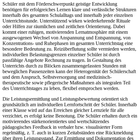
Schüler mit dem Förderschwerpunkt geistige Entwicklung
benötigen für erfolgreiches Lernen klare und verlässliche Strukturen
innerhalb des gesamten Schulalltags und innerhalb jeder einzelnen
Unterrichtsstunde. Unterstützend wirken wiederkehrende Rituale
oder Hilfen zur räumlichen und zeitlichen Orientierung. Dabei
kommt einer ruhigen, motivierenden Lernatmosphäre mit einem
ausgewogenen Wechsel von Anspannung und Entspannung, von
Konzentrations- und Ruhephasen im gesamten Unterrichtstag eine
besondere Bedeutung zu. Reizüberflutung sollte vermieden werden,
individuellen Belastungsgrenzen einzelner Schüler ist durch
passfähige Angebote Rechnung zu tragen. In Gestaltung des
Unterrichts durch zu Blöcken zusammengefassten Stunden mit
beweglichen Pausenzeiten kann der Heterogenität der Schülerschaft
und dem Anspruch, Selbstversorgung und medizinisch-
therapeutische sowie pflegerische Maßnahmen als integralen Teil
des Unterrichtstages zu leben, flexibel entsprochen werden.
Die Leistungsermittlung und Leistungsbewertung orientiert sich
grundsätzlich am individuellen Lernfortschritt der Schüler. Innerhalb
einer Klasse wird auf das Erreichen gleicher Lernziele für alle
verzichtet, es erfolgt keine Benotung. Die Schüler erhalten durch ein
motivierendes stärkenorientiertes und wertschätzendes
pädagogisches Feedback in verbaler bzw. visualisierter Form
regelmäßig, z. T. auch in kurzen Zeitabständen eine Rückmeldung
über ihren Leistungsstand. Zur Ermittlung und Dokumentation des