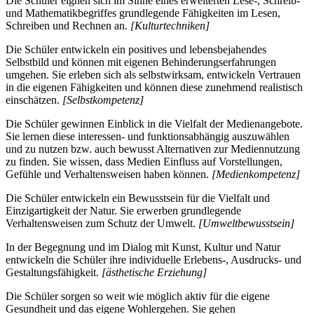
Die Schüler eignen sich im Sinne eines erweiterten Lese-, Schreib-
und Mathematikbegriffes grundlegende Fähigkeiten im Lesen,
Schreiben und Rechnen an.
[Kulturtechniken]
Die Schüler entwickeln ein positives und lebensbejahendes
Selbstbild und können mit eigenen Behinderungserfahrungen
umgehen. Sie erleben sich als selbstwirksam, entwickeln Vertrauen
in die eigenen Fähigkeiten und können diese zunehmend realistisch
einschätzen.
[Selbstkompetenz]
Die Schüler gewinnen Einblick in die Vielfalt der Medienangebote.
Sie lernen diese interessen- und funktionsabhängig auszuwählen
und zu nutzen bzw. auch bewusst Alternativen zur Mediennutzung
zu finden. Sie wissen, dass Medien Einfluss auf Vorstellungen,
Gefühle und Verhaltensweisen haben können.
[Medienkompetenz]
Die Schüler entwickeln ein Bewusstsein für die Vielfalt und
Einzigartigkeit der Natur. Sie erwerben grundlegende
Verhaltensweisen zum Schutz der Umwelt.
[Umweltbewusstsein]
In der Begegnung und im Dialog mit Kunst, Kultur und Natur
entwickeln die Schüler ihre individuelle Erlebens-, Ausdrucks- und
Gestaltungsfähigkeit.
[ästhetische Erziehung]
Die Schüler sorgen so weit wie möglich aktiv für die eigene
Gesundheit und das eigene Wohlergehen. Sie gehen