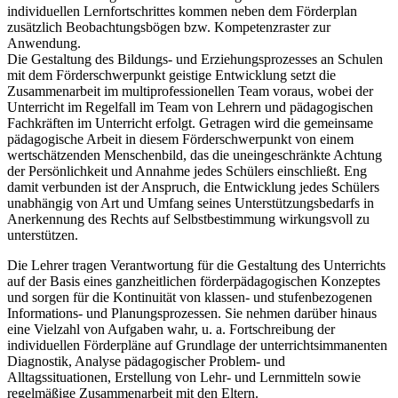
individuellen Lernfortschrittes kommen neben dem Förderplan
zusätzlich Beobachtungsbögen bzw. Kompetenzraster zur
Anwendung.
Die Gestaltung des Bildungs- und Erziehungsprozesses an Schulen
mit dem Förderschwerpunkt geistige Entwicklung setzt die
Zusammenarbeit im multiprofessionellen Team voraus, wobei der
Unterricht im Regelfall im Team von Lehrern und pädagogischen
Fachkräften im Unterricht erfolgt. Getragen wird die gemeinsame
pädagogische Arbeit in diesem Förderschwerpunkt von einem
wertschätzenden Menschenbild, das die uneingeschränkte Achtung
der Persönlichkeit und Annahme jedes Schülers einschließt. Eng
damit verbunden ist der Anspruch, die Entwicklung jedes Schülers
unabhängig von Art und Umfang seines Unterstützungsbedarfs in
Anerkennung des Rechts auf Selbstbestimmung wirkungsvoll zu
unterstützen.
Die Lehrer tragen Verantwortung für die Gestaltung des Unterrichts
auf der Basis eines ganzheitlichen förderpädagogischen Konzeptes
und sorgen für die Kontinuität von klassen- und stufenbezogenen
Informations- und Planungsprozessen. Sie nehmen darüber hinaus
eine Vielzahl von Aufgaben wahr, u. a. Fortschreibung der
individuellen Förderpläne auf Grundlage der unterrichtsimmanenten
Diagnostik, Analyse pädagogischer Problem- und
Alltagssituationen, Erstellung von Lehr- und Lernmitteln sowie
regelmäßige Zusammenarbeit mit den Eltern.