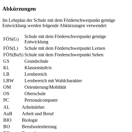
Abkürzungen
Im Lehrplan der Schule mit dem Förderschwerpunkt geistige
Entwicklung werden folgende Abkürzungen verwendet:
Schule mit dem Förderschwerpunkt geistige
FÖS(G)
Entwicklung
FÖS(L)
Schule mit dem Förderschwerpunkt Lernen
FÖS(BuS)
Schule mit dem Förderschwerpunkt Sehen
GS
Grundschule
Kl.
Klassenstufe/n
LB
Lernbereich
LBW
Lernbereich mit Wahlcharakter
OM
Orientierung/Mobilität
OS
Oberschule
PC
Personalcomputer
AL
Arbeitslehre
AuB
Arbeit und Beruf
BIO
Biologie
BO
Berufsorientierung