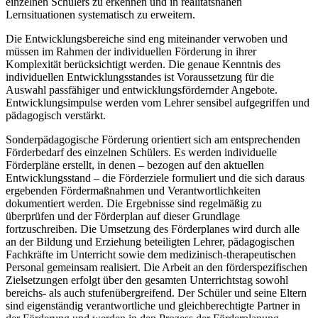
einzelnen Schülers zu erkennen und in realitätsnahen
Lernsituationen systematisch zu erweitern.
Die Entwicklungsbereiche sind eng miteinander verwoben und
müssen im Rahmen der individuellen Förderung in ihrer
Komplexität berücksichtigt werden. Die genaue Kenntnis des
individuellen Entwicklungsstandes ist Voraussetzung für die
Auswahl passfähiger und entwicklungsfördernder Angebote.
Entwicklungsimpulse werden vom Lehrer sensibel aufgegriffen und
pädagogisch verstärkt.
Sonderpädagogische Förderung orientiert sich am entsprechenden
Förderbedarf des einzelnen Schülers. Es werden individuelle
Förderpläne erstellt, in denen – bezogen auf den aktuellen
Entwicklungsstand – die Förderziele formuliert und die sich daraus
ergebenden Fördermaßnahmen und Verantwortlichkeiten
dokumentiert werden. Die Ergebnisse sind regelmäßig zu
überprüfen und der Förderplan auf dieser Grundlage
fortzuschreiben. Die Umsetzung des Förderplanes wird durch alle
an der Bildung und Erziehung beteiligten Lehrer, pädagogischen
Fachkräfte im Unterricht sowie dem medizinisch-therapeutischen
Personal gemeinsam realisiert. Die Arbeit an den förderspezifischen
Zielsetzungen erfolgt über den gesamten Unterrichtstag sowohl
bereichs- als auch stufenübergreifend. Der Schüler und seine Eltern
sind eigenständig verantwortliche und gleichberechtigte Partner in