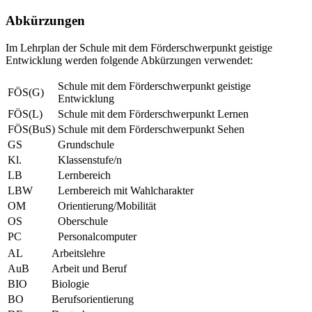
Abkürzungen
Im Lehrplan der Schule mit dem Förderschwerpunkt geistige
Entwicklung werden folgende Abkürzungen verwendet:
Schule mit dem Förderschwerpunkt geistige
FÖS(G)
Entwicklung
FÖS(L)
Schule mit dem Förderschwerpunkt Lernen
FÖS(BuS)
Schule mit dem Förderschwerpunkt Sehen
GS
Grundschule
Kl.
Klassenstufe/n
LB
Lernbereich
LBW
Lernbereich mit Wahlcharakter
OM
Orientierung/Mobilität
OS
Oberschule
PC
Personalcomputer
AL
Arbeitslehre
AuB
Arbeit und Beruf
BIO
Biologie
BO
Berufsorientierung