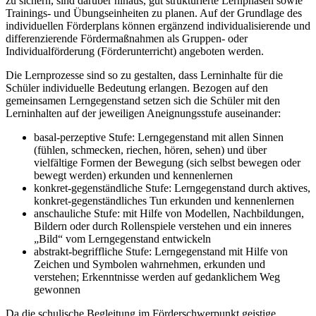
zu sichern, sind darüber hinaus, gut strukturierte Lernphasen sowie
Trainings- und Übungseinheiten zu planen. Auf der Grundlage des
individuellen Förderplans können ergänzend individualisierende und
differenzierende Fördermaßnahmen als Gruppen- oder
Individualförderung (Förderunterricht) angeboten werden.
Die Lernprozesse sind so zu gestalten, dass Lerninhalte für die
Schüler individuelle Bedeutung erlangen. Bezogen auf den
gemeinsamen Lerngegenstand setzen sich die Schüler mit den
Lerninhalten auf der jeweiligen Aneignungsstufe auseinander:
basal-perzeptive Stufe: Lerngegenstand mit allen Sinnen
(fühlen, schmecken, riechen, hören, sehen) und über
vielfältige Formen der Bewegung (sich selbst bewegen oder
bewegt werden) erkunden und kennenlernen
konkret-gegenständliche Stufe: Lerngegenstand durch aktives,
konkret-gegenständliches Tun erkunden und kennenlernen
anschauliche Stufe: mit Hilfe von Modellen, Nachbildungen,
Bildern oder durch Rollenspiele verstehen und ein inneres
„Bild“ vom Lerngegenstand entwickeln
abstrakt-begriffliche Stufe: Lerngegenstand mit Hilfe von
Zeichen und Symbolen wahrnehmen, erkunden und
verstehen; Erkenntnisse werden auf gedanklichem Weg
gewonnen
Da die schulische Begleitung im Förderschwerpunkt geistige