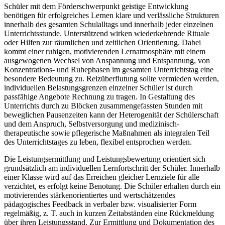
Schüler mit dem Förderschwerpunkt geistige Entwicklung
benötigen für erfolgreiches Lernen klare und verlässliche Strukturen
innerhalb des gesamten Schulalltags und innerhalb jeder einzelnen
Unterrichtsstunde. Unterstützend wirken wiederkehrende Rituale
oder Hilfen zur räumlichen und zeitlichen Orientierung. Dabei
kommt einer ruhigen, motivierenden Lernatmosphäre mit einem
ausgewogenen Wechsel von Anspannung und Entspannung, von
Konzentrations- und Ruhephasen im gesamten Unterrichtstag eine
besondere Bedeutung zu. Reizüberflutung sollte vermieden werden,
individuellen Belastungsgrenzen einzelner Schüler ist durch
passfähige Angebote Rechnung zu tragen. In Gestaltung des
Unterrichts durch zu Blöcken zusammengefassten Stunden mit
beweglichen Pausenzeiten kann der Heterogenität der Schülerschaft
und dem Anspruch, Selbstversorgung und medizinisch-
therapeutische sowie pflegerische Maßnahmen als integralen Teil
des Unterrichtstages zu leben, flexibel entsprochen werden.
Die Leistungsermittlung und Leistungsbewertung orientiert sich
grundsätzlich am individuellen Lernfortschritt der Schüler. Innerhalb
einer Klasse wird auf das Erreichen gleicher Lernziele für alle
verzichtet, es erfolgt keine Benotung. Die Schüler erhalten durch ein
motivierendes stärkenorientiertes und wertschätzendes
pädagogisches Feedback in verbaler bzw. visualisierter Form
regelmäßig, z. T. auch in kurzen Zeitabständen eine Rückmeldung
über ihren Leistungsstand. Zur Ermittlung und Dokumentation des