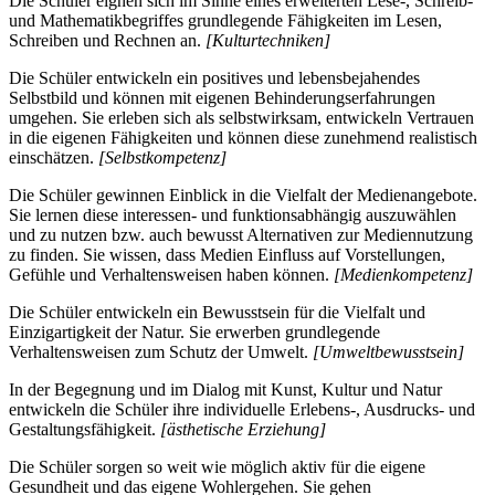
Die Schüler eignen sich im Sinne eines erweiterten Lese-, Schreib-
und Mathematikbegriffes grundlegende Fähigkeiten im Lesen,
Schreiben und Rechnen an.
[Kulturtechniken]
Die Schüler entwickeln ein positives und lebensbejahendes
Selbstbild und können mit eigenen Behinderungserfahrungen
umgehen. Sie erleben sich als selbstwirksam, entwickeln Vertrauen
in die eigenen Fähigkeiten und können diese zunehmend realistisch
einschätzen.
[Selbstkompetenz]
Die Schüler gewinnen Einblick in die Vielfalt der Medienangebote.
Sie lernen diese interessen- und funktionsabhängig auszuwählen
und zu nutzen bzw. auch bewusst Alternativen zur Mediennutzung
zu finden. Sie wissen, dass Medien Einfluss auf Vorstellungen,
Gefühle und Verhaltensweisen haben können.
[Medienkompetenz]
Die Schüler entwickeln ein Bewusstsein für die Vielfalt und
Einzigartigkeit der Natur. Sie erwerben grundlegende
Verhaltensweisen zum Schutz der Umwelt.
[Umweltbewusstsein]
In der Begegnung und im Dialog mit Kunst, Kultur und Natur
entwickeln die Schüler ihre individuelle Erlebens-, Ausdrucks- und
Gestaltungsfähigkeit.
[ästhetische Erziehung]
Die Schüler sorgen so weit wie möglich aktiv für die eigene
Gesundheit und das eigene Wohlergehen. Sie gehen