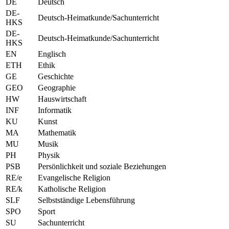
DE
Deutsch
DE-
Deutsch-Heimatkunde/Sachunterricht
HKS
DE-
Deutsch-Heimatkunde/Sachunterricht
HKS
EN
Englisch
ETH
Ethik
GE
Geschichte
GEO
Geographie
HW
Hauswirtschaft
INF
Informatik
KU
Kunst
MA
Mathematik
MU
Musik
PH
Physik
PSB
Persönlichkeit und soziale Beziehungen
RE/e
Evangelische Religion
RE/k
Katholische Religion
SLF
Selbstständige Lebensführung
SPO
Sport
SU
Sachunterricht