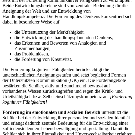
stets mit der Förderung kommunikativer Fähigkeiten zu verknüpfen.
Beide Entwicklungsbereiche sind von zentraler Bedeutung für die
Aneignung der Welt und zur Entwicklung von
Handlungskompetenz. Die Förderung des Denkens konzentriert sich
dabei in besonderer Weise auf
die Unterstützung der Merkfähigkeit,
die Entwicklung des handlungsplanenden Denkens,
das Erkennen und Bewerten von Analogien und
Zusammenhängen,
das Problemlösen,
die Förderung von Kreativität.
Die Förderung kognitiver Fähigkeiten berücksichtigt die
unterschiedlichen Aneignungsstufen und setzt begleitend Formen
der Unterstützten Kommunikation (UK) ein. Die Förderangebote
bestärken die Schüler, aktiv und zunehmend bewusst auf
vorhandenes Wissen zurückzugreifen und regen die Kritik- und
Urteilsfähigkeit bzw. Selbsteinschätzungskompetenz an.
[Förderung
kognitiver Fähigkeiten]
Förderung im emotionalen und sozialen Bereich
unterstützt die
Schüler bei der Entwicklung ihrer personalen und sozialen Identität
und erlangt dadurch zentrale Bedeutung für die Entwicklung einer
zufriedenstellenden Lebensbewältigung und -gestaltung. Damit die
Schüler sich in ihrer Einmaligkeit und Unverwechselbarkeit erfahren