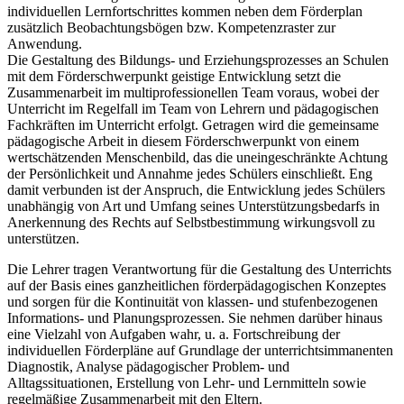
individuellen Lernfortschrittes kommen neben dem Förderplan
zusätzlich Beobachtungsbögen bzw. Kompetenzraster zur
Anwendung.
Die Gestaltung des Bildungs- und Erziehungsprozesses an Schulen
mit dem Förderschwerpunkt geistige Entwicklung setzt die
Zusammenarbeit im multiprofessionellen Team voraus, wobei der
Unterricht im Regelfall im Team von Lehrern und pädagogischen
Fachkräften im Unterricht erfolgt. Getragen wird die gemeinsame
pädagogische Arbeit in diesem Förderschwerpunkt von einem
wertschätzenden Menschenbild, das die uneingeschränkte Achtung
der Persönlichkeit und Annahme jedes Schülers einschließt. Eng
damit verbunden ist der Anspruch, die Entwicklung jedes Schülers
unabhängig von Art und Umfang seines Unterstützungsbedarfs in
Anerkennung des Rechts auf Selbstbestimmung wirkungsvoll zu
unterstützen.
Die Lehrer tragen Verantwortung für die Gestaltung des Unterrichts
auf der Basis eines ganzheitlichen förderpädagogischen Konzeptes
und sorgen für die Kontinuität von klassen- und stufenbezogenen
Informations- und Planungsprozessen. Sie nehmen darüber hinaus
eine Vielzahl von Aufgaben wahr, u. a. Fortschreibung der
individuellen Förderpläne auf Grundlage der unterrichtsimmanenten
Diagnostik, Analyse pädagogischer Problem- und
Alltagssituationen, Erstellung von Lehr- und Lernmitteln sowie
regelmäßige Zusammenarbeit mit den Eltern.