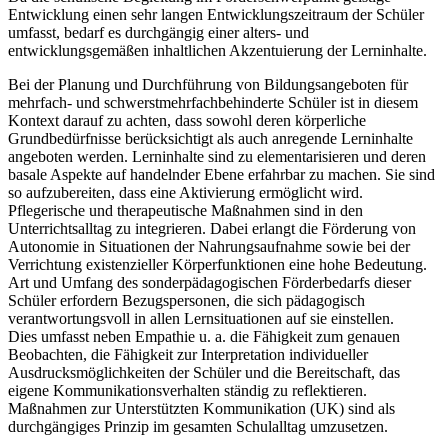
Entwicklung einen sehr langen Entwicklungszeitraum der Schüler
umfasst, bedarf es durchgängig einer alters- und
entwicklungsgemäßen inhaltlichen Akzentuierung der Lerninhalte.
Bei der Planung und Durchführung von Bildungsangeboten für
mehrfach- und schwerstmehrfachbehinderte Schüler ist in diesem
Kontext darauf zu achten, dass sowohl deren körperliche
Grundbedürfnisse berücksichtigt als auch anregende Lerninhalte
angeboten werden. Lerninhalte sind zu elementarisieren und deren
basale Aspekte auf handelnder Ebene erfahrbar zu machen. Sie sind
so aufzubereiten, dass eine Aktivierung ermöglicht wird.
Pflegerische und therapeutische Maßnahmen sind in den
Unterrichtsalltag zu integrieren. Dabei erlangt die Förderung von
Autonomie in Situationen der Nahrungsaufnahme sowie bei der
Verrichtung existenzieller Körperfunktionen eine hohe Bedeutung.
Art und Umfang des sonderpädagogischen Förderbedarfs dieser
Schüler erfordern Bezugspersonen, die sich pädagogisch
verantwortungsvoll in allen Lernsituationen auf sie einstellen.
Dies umfasst neben Empathie u. a. die Fähigkeit zum genauen
Beobachten, die Fähigkeit zur Interpretation individueller
Ausdrucksmöglichkeiten der Schüler und die Bereitschaft, das
eigene Kommunikationsverhalten ständig zu reflektieren.
Maßnahmen zur Unterstützten Kommunikation (UK) sind als
durchgängiges Prinzip im gesamten Schulalltag umzusetzen.