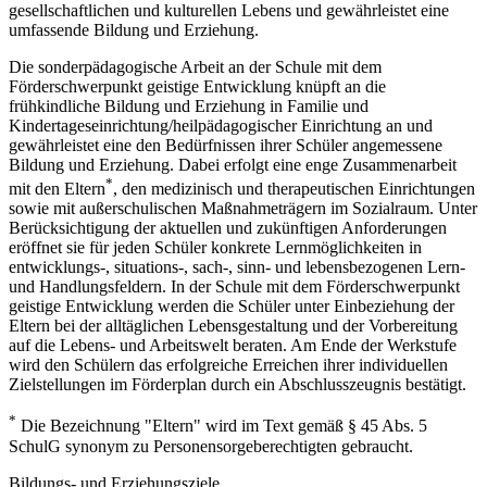
gesellschaftlichen und kulturellen Lebens und gewährleistet eine
umfassende Bildung und Erziehung.
Die sonderpädagogische Arbeit an der Schule mit dem
Förderschwerpunkt geistige Entwicklung knüpft an die
frühkindliche Bildung und Erziehung in Familie und
Kindertageseinrichtung/heilpädagogischer Einrichtung an und
gewährleistet eine den Bedürfnissen ihrer Schüler angemessene
Bildung und Erziehung. Dabei erfolgt eine enge Zusammenarbeit
*
mit den Eltern
, den medizinisch und therapeutischen Einrichtungen
sowie mit außerschulischen Maßnahmeträgern im Sozialraum. Unter
Berücksichtigung der aktuellen und zukünftigen Anforderungen
eröffnet sie für jeden Schüler konkrete Lernmöglichkeiten in
entwicklungs-, situations-, sach-, sinn- und lebensbezogenen Lern-
und Handlungsfeldern. In der Schule mit dem Förderschwerpunkt
geistige Entwicklung werden die Schüler unter Einbeziehung der
Eltern bei der alltäglichen Lebensgestaltung und der Vorbereitung
auf die Lebens- und Arbeitswelt beraten. Am Ende der Werkstufe
wird den Schülern das erfolgreiche Erreichen ihrer individuellen
Zielstellungen im Förderplan durch ein Abschlusszeugnis bestätigt.
*
Die Bezeichnung "Eltern" wird im Text gemäß § 45 Abs. 5
SchulG synonym zu Personensorgeberechtigten gebraucht.
Bildungs- und Erziehungsziele