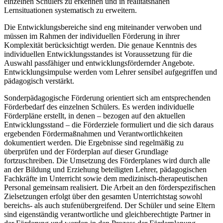
einzelnen Schülers zu erkennen und in realitätsnahen
Lernsituationen systematisch zu erweitern.
Die Entwicklungsbereiche sind eng miteinander verwoben und
müssen im Rahmen der individuellen Förderung in ihrer
Komplexität berücksichtigt werden. Die genaue Kenntnis des
individuellen Entwicklungsstandes ist Voraussetzung für die
Auswahl passfähiger und entwicklungsfördernder Angebote.
Entwicklungsimpulse werden vom Lehrer sensibel aufgegriffen und
pädagogisch verstärkt.
Sonderpädagogische Förderung orientiert sich am entsprechenden
Förderbedarf des einzelnen Schülers. Es werden individuelle
Förderpläne erstellt, in denen – bezogen auf den aktuellen
Entwicklungsstand – die Förderziele formuliert und die sich daraus
ergebenden Fördermaßnahmen und Verantwortlichkeiten
dokumentiert werden. Die Ergebnisse sind regelmäßig zu
überprüfen und der Förderplan auf dieser Grundlage
fortzuschreiben. Die Umsetzung des Förderplanes wird durch alle
an der Bildung und Erziehung beteiligten Lehrer, pädagogischen
Fachkräfte im Unterricht sowie dem medizinisch-therapeutischen
Personal gemeinsam realisiert. Die Arbeit an den förderspezifischen
Zielsetzungen erfolgt über den gesamten Unterrichtstag sowohl
bereichs- als auch stufenübergreifend. Der Schüler und seine Eltern
sind eigenständig verantwortliche und gleichberechtigte Partner in