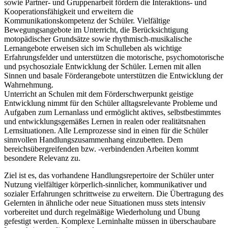
sowie Partner- und Gruppenarbeit fördern die Interaktions- und
Kooperationsfähigkeit und erweitern die
Kommunikationskompetenz der Schüler. Vielfältige
Bewegungsangebote im Unterricht, die Berücksichtigung
motopädischer Grundsätze sowie rhythmisch-musikalische
Lernangebote erweisen sich im Schulleben als wichtige
Erfahrungsfelder und unterstützen die motorische, psychomotorische
und psychosoziale Entwicklung der Schüler. Lernen mit allen
Sinnen und basale Förderangebote unterstützen die Entwicklung der
Wahrnehmung.
Unterricht an Schulen mit dem Förderschwerpunkt geistige
Entwicklung nimmt für den Schüler alltagsrelevante Probleme und
Aufgaben zum Lernanlass und ermöglicht aktives, selbstbestimmtes
und entwicklungsgemäßes Lernen in realen oder realitätsnahen
Lernsituationen. Alle Lernprozesse sind in einen für die Schüler
sinnvollen Handlungszusammenhang einzubetten. Dem
bereichsübergreifenden bzw. -verbindenden Arbeiten kommt
besondere Relevanz zu.
Ziel ist es, das vorhandene Handlungsrepertoire der Schüler unter
Nutzung vielfältiger körperlich-sinnlicher, kommunikativer und
sozialer Erfahrungen schrittweise zu erweitern. Die Übertragung des
Gelernten in ähnliche oder neue Situationen muss stets intensiv
vorbereitet und durch regelmäßige Wiederholung und Übung
gefestigt werden. Komplexe Lerninhalte müssen in überschaubare