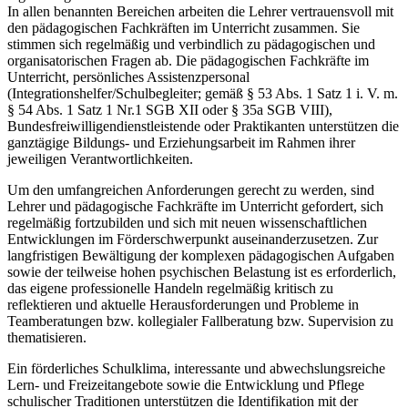
In allen benannten Bereichen arbeiten die Lehrer vertrauensvoll mit
den pädagogischen Fachkräften im Unterricht zusammen. Sie
stimmen sich regelmäßig und verbindlich zu pädagogischen und
organisatorischen Fragen ab. Die pädagogischen Fachkräfte im
Unterricht, persönliches Assistenzpersonal
(Integrationshelfer/Schulbegleiter; gemäß § 53 Abs. 1 Satz 1 i. V. m.
§ 54 Abs. 1 Satz 1 Nr.1 SGB XII oder § 35a SGB VIII),
Bundesfreiwilligendienstleistende oder Praktikanten unterstützen die
ganztägige Bildungs- und Erziehungsarbeit im Rahmen ihrer
jeweiligen Verantwortlichkeiten.
Um den umfangreichen Anforderungen gerecht zu werden, sind
Lehrer und pädagogische Fachkräfte im Unterricht gefordert, sich
regelmäßig fortzubilden und sich mit neuen wissenschaftlichen
Entwicklungen im Förderschwerpunkt auseinanderzusetzen. Zur
langfristigen Bewältigung der komplexen pädagogischen Aufgaben
sowie der teilweise hohen psychischen Belastung ist es erforderlich,
das eigene professionelle Handeln regelmäßig kritisch zu
reflektieren und aktuelle Herausforderungen und Probleme in
Teamberatungen bzw. kollegialer Fallberatung bzw. Supervision zu
thematisieren.
Ein förderliches Schulklima, interessante und abwechslungsreiche
Lern- und Freizeitangebote sowie die Entwicklung und Pflege
schulischer Traditionen unterstützen die Identifikation mit der