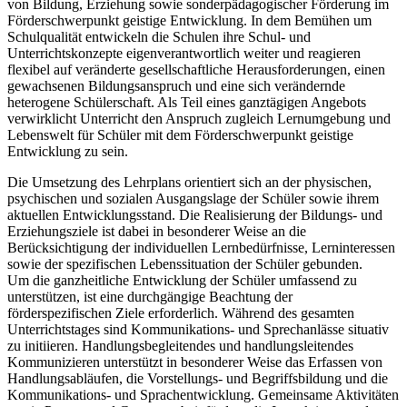
von Bildung, Erziehung sowie sonderpädagogischer Förderung im
Förderschwerpunkt geistige Entwicklung. In dem Bemühen um
Schulqualität entwickeln die Schulen ihre Schul- und
Unterrichtskonzepte eigenverantwortlich weiter und reagieren
flexibel auf veränderte gesellschaftliche Herausforderungen, einen
gewachsenen Bildungsanspruch und eine sich verändernde
heterogene Schülerschaft. Als Teil eines ganztägigen Angebots
verwirklicht Unterricht den Anspruch zugleich Lernumgebung und
Lebenswelt für Schüler mit dem Förderschwerpunkt geistige
Entwicklung zu sein.
Die Umsetzung des Lehrplans orientiert sich an der physischen,
psychischen und sozialen Ausgangslage der Schüler sowie ihrem
aktuellen Entwicklungsstand. Die Realisierung der Bildungs- und
Erziehungsziele ist dabei in besonderer Weise an die
Berücksichtigung der individuellen Lernbedürfnisse, Lerninteressen
sowie der spezifischen Lebenssituation der Schüler gebunden.
Um die ganzheitliche Entwicklung der Schüler umfassend zu
unterstützen, ist eine durchgängige Beachtung der
förderspezifischen Ziele erforderlich. Während des gesamten
Unterrichtstages sind Kommunikations- und Sprechanlässe situativ
zu initiieren. Handlungsbegleitendes und handlungsleitendes
Kommunizieren unterstützt in besonderer Weise das Erfassen von
Handlungsabläufen, die Vorstellungs- und Begriffsbildung und die
Kommunikations- und Sprachentwicklung. Gemeinsame Aktivitäten