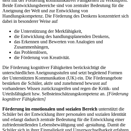
stets mit der Förderung kommunikativer Fähigkeiten zu verknüpfen.
Beide Entwicklungsbereiche sind von zentraler Bedeutung für die
Aneignung der Welt und zur Entwicklung von
Handlungskompetenz. Die Förderung des Denkens konzentriert sich
dabei in besonderer Weise auf
die Unterstützung der Merkfähigkeit,
die Entwicklung des handlungsplanenden Denkens,
das Erkennen und Bewerten von Analogien und
Zusammenhängen,
das Problemlösen,
die Förderung von Kreativität.
Die Förderung kognitiver Fähigkeiten berücksichtigt die
unterschiedlichen Aneignungsstufen und setzt begleitend Formen
der Unterstützten Kommunikation (UK) ein. Die Förderangebote
bestärken die Schüler, aktiv und zunehmend bewusst auf
vorhandenes Wissen zurückzugreifen und regen die Kritik- und
Urteilsfähigkeit bzw. Selbsteinschätzungskompetenz an.
[Förderung
kognitiver Fähigkeiten]
Förderung im emotionalen und sozialen Bereich
unterstützt die
Schüler bei der Entwicklung ihrer personalen und sozialen Identität
und erlangt dadurch zentrale Bedeutung für die Entwicklung einer
zufriedenstellenden Lebensbewältigung und -gestaltung. Damit die
Schüler sich in ihrer Einmaligkeit und Unverwechselbarkeit erfahren