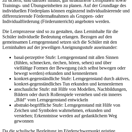
zu sichern, sind darüber hinaus, gut strukturierte Lernphasen sowie
Trainings- und Übungseinheiten zu planen. Auf der Grundlage des
individuellen Förderplans können ergänzend individualisierende und
differenzierende Fördermaßnahmen als Gruppen- oder
Individualförderung (Förderunterricht) angeboten werden.
Die Lernprozesse sind so zu gestalten, dass Lerninhalte für die
Schüler individuelle Bedeutung erlangen. Bezogen auf den
gemeinsamen Lerngegenstand setzen sich die Schüler mit den
Lerninhalten auf der jeweiligen Aneignungsstufe auseinander:
basal-perzeptive Stufe: Lerngegenstand mit allen Sinnen
(fühlen, schmecken, riechen, hören, sehen) und über
vielfältige Formen der Bewegung (sich selbst bewegen oder
bewegt werden) erkunden und kennenlernen
konkret-gegenständliche Stufe: Lerngegenstand durch aktives,
konkret-gegenständliches Tun erkunden und kennenlernen
anschauliche Stufe: mit Hilfe von Modellen, Nachbildungen,
Bildern oder durch Rollenspiele verstehen und ein inneres
„Bild“ vom Lerngegenstand entwickeln
abstrakt-begriffliche Stufe: Lerngegenstand mit Hilfe von
Zeichen und Symbolen wahrnehmen, erkunden und
verstehen; Erkenntnisse werden auf gedanklichem Weg
gewonnen
Da die schulische Begleitung im Förderschwerpunkt geistige