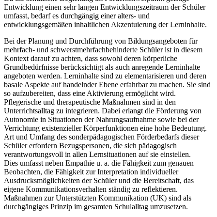
Entwicklung einen sehr langen Entwicklungszeitraum der Schüler
umfasst, bedarf es durchgängig einer alters- und
entwicklungsgemäßen inhaltlichen Akzentuierung der Lerninhalte.
Bei der Planung und Durchführung von Bildungsangeboten für
mehrfach- und schwerstmehrfachbehinderte Schüler ist in diesem
Kontext darauf zu achten, dass sowohl deren körperliche
Grundbedürfnisse berücksichtigt als auch anregende Lerninhalte
angeboten werden. Lerninhalte sind zu elementarisieren und deren
basale Aspekte auf handelnder Ebene erfahrbar zu machen. Sie sind
so aufzubereiten, dass eine Aktivierung ermöglicht wird.
Pflegerische und therapeutische Maßnahmen sind in den
Unterrichtsalltag zu integrieren. Dabei erlangt die Förderung von
Autonomie in Situationen der Nahrungsaufnahme sowie bei der
Verrichtung existenzieller Körperfunktionen eine hohe Bedeutung.
Art und Umfang des sonderpädagogischen Förderbedarfs dieser
Schüler erfordern Bezugspersonen, die sich pädagogisch
verantwortungsvoll in allen Lernsituationen auf sie einstellen.
Dies umfasst neben Empathie u. a. die Fähigkeit zum genauen
Beobachten, die Fähigkeit zur Interpretation individueller
Ausdrucksmöglichkeiten der Schüler und die Bereitschaft, das
eigene Kommunikationsverhalten ständig zu reflektieren.
Maßnahmen zur Unterstützten Kommunikation (UK) sind als
durchgängiges Prinzip im gesamten Schulalltag umzusetzen.