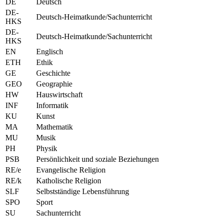
DE
Deutsch
DE-
Deutsch-Heimatkunde/Sachunterricht
HKS
DE-
Deutsch-Heimatkunde/Sachunterricht
HKS
EN
Englisch
ETH
Ethik
GE
Geschichte
GEO
Geographie
HW
Hauswirtschaft
INF
Informatik
KU
Kunst
MA
Mathematik
MU
Musik
PH
Physik
PSB
Persönlichkeit und soziale Beziehungen
RE/e
Evangelische Religion
RE/k
Katholische Religion
SLF
Selbstständige Lebensführung
SPO
Sport
SU
Sachunterricht