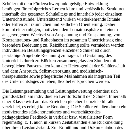
Schüler mit dem Förderschwerpunkt geistige Entwicklung
benötigen für erfolgreiches Lernen klare und verlässliche Strukturen
innerhalb des gesamten Schulalltags und innerhalb jeder einzelnen
Unterrichtsstunde. Unterstützend wirken wiederkehrende Rituale
oder Hilfen zur räumlichen und zeitlichen Orientierung. Dabei
kommt einer ruhigen, motivierenden Lernatmosphäre mit einem
ausgewogenen Wechsel von Anspannung und Entspannung, von
Konzentrations- und Ruhephasen im gesamten Unterrichtstag eine
besondere Bedeutung zu. Reizüberflutung sollte vermieden werden,
individuellen Belastungsgrenzen einzelner Schüler ist durch
passfähige Angebote Rechnung zu tragen. In Gestaltung des
Unterrichts durch zu Blöcken zusammengefassten Stunden mit
beweglichen Pausenzeiten kann der Heterogenität der Schülerschaft
und dem Anspruch, Selbstversorgung und medizinisch-
therapeutische sowie pflegerische Maßnahmen als integralen Teil
des Unterrichtstages zu leben, flexibel entsprochen werden.
Die Leistungsermittlung und Leistungsbewertung orientiert sich
grundsätzlich am individuellen Lernfortschritt der Schüler. Innerhalb
einer Klasse wird auf das Erreichen gleicher Lernziele für alle
verzichtet, es erfolgt keine Benotung. Die Schüler erhalten durch ein
motivierendes stärkenorientiertes und wertschätzendes
pädagogisches Feedback in verbaler bzw. visualisierter Form
regelmäßig, z. T. auch in kurzen Zeitabständen eine Rückmeldung
über ihren Leistungsstand. Zur Ermittlung und Dokumentation des