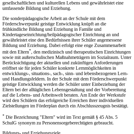
gesellschaftlichen und kulturellen Lebens und gewährleistet eine
umfassende Bildung und Erziehung.
Die sonderpädagogische Arbeit an der Schule mit dem
Förderschwerpunkt geistige Entwicklung knüpft an die
frühkindliche Bildung und Erziehung in Familie und
Kindertageseinrichtung/heilpädagogischer Einrichtung an und
gewährleistet eine den Bedürfnissen ihrer Schüler angemessene
Bildung und Erziehung. Dabei erfolgt eine enge Zusammenarbeit
*
mit den Eltern
, den medizinisch und therapeutischen Einrichtungen
sowie mit außerschulischen Maßnahmeträgern im Sozialraum. Unter
Berücksichtigung der aktuellen und zukünftigen Anforderungen
eröffnet sie für jeden Schüler konkrete Lernmöglichkeiten in
entwicklungs-, situations-, sach-, sinn- und lebensbezogenen Lern-
und Handlungsfeldern. In der Schule mit dem Förderschwerpunkt
geistige Entwicklung werden die Schüler unter Einbeziehung der
Eltern bei der alltäglichen Lebensgestaltung und der Vorbereitung
auf die Lebens- und Arbeitswelt beraten. Am Ende der Werkstufe
wird den Schülern das erfolgreiche Erreichen ihrer individuellen
Zielstellungen im Förderplan durch ein Abschlusszeugnis bestätigt.
*
Die Bezeichnung "Eltern" wird im Text gemäß § 45 Abs. 5
SchulG synonym zu Personensorgeberechtigten gebraucht.
Bildungs- und Erziehungsziele