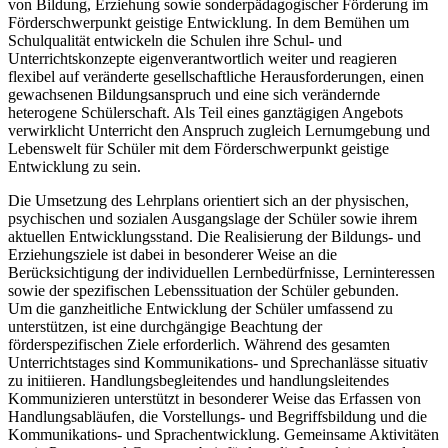
von Bildung, Erziehung sowie sonderpädagogischer Förderung im
Förderschwerpunkt geistige Entwicklung. In dem Bemühen um
Schulqualität entwickeln die Schulen ihre Schul- und
Unterrichtskonzepte eigenverantwortlich weiter und reagieren
flexibel auf veränderte gesellschaftliche Herausforderungen, einen
gewachsenen Bildungsanspruch und eine sich verändernde
heterogene Schülerschaft. Als Teil eines ganztägigen Angebots
verwirklicht Unterricht den Anspruch zugleich Lernumgebung und
Lebenswelt für Schüler mit dem Förderschwerpunkt geistige
Entwicklung zu sein.
Die Umsetzung des Lehrplans orientiert sich an der physischen,
psychischen und sozialen Ausgangslage der Schüler sowie ihrem
aktuellen Entwicklungsstand. Die Realisierung der Bildungs- und
Erziehungsziele ist dabei in besonderer Weise an die
Berücksichtigung der individuellen Lernbedürfnisse, Lerninteressen
sowie der spezifischen Lebenssituation der Schüler gebunden.
Um die ganzheitliche Entwicklung der Schüler umfassend zu
unterstützen, ist eine durchgängige Beachtung der
förderspezifischen Ziele erforderlich. Während des gesamten
Unterrichtstages sind Kommunikations- und Sprechanlässe situativ
zu initiieren. Handlungsbegleitendes und handlungsleitendes
Kommunizieren unterstützt in besonderer Weise das Erfassen von
Handlungsabläufen, die Vorstellungs- und Begriffsbildung und die
Kommunikations- und Sprachentwicklung. Gemeinsame Aktivitäten