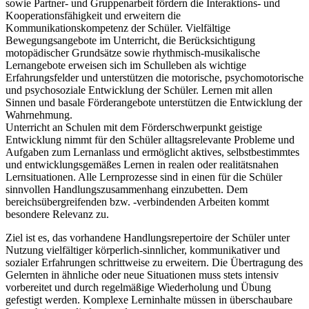
sowie Partner- und Gruppenarbeit fördern die Interaktions- und
Kooperationsfähigkeit und erweitern die
Kommunikationskompetenz der Schüler. Vielfältige
Bewegungsangebote im Unterricht, die Berücksichtigung
motopädischer Grundsätze sowie rhythmisch-musikalische
Lernangebote erweisen sich im Schulleben als wichtige
Erfahrungsfelder und unterstützen die motorische, psychomotorische
und psychosoziale Entwicklung der Schüler. Lernen mit allen
Sinnen und basale Förderangebote unterstützen die Entwicklung der
Wahrnehmung.
Unterricht an Schulen mit dem Förderschwerpunkt geistige
Entwicklung nimmt für den Schüler alltagsrelevante Probleme und
Aufgaben zum Lernanlass und ermöglicht aktives, selbstbestimmtes
und entwicklungsgemäßes Lernen in realen oder realitätsnahen
Lernsituationen. Alle Lernprozesse sind in einen für die Schüler
sinnvollen Handlungszusammenhang einzubetten. Dem
bereichsübergreifenden bzw. -verbindenden Arbeiten kommt
besondere Relevanz zu.
Ziel ist es, das vorhandene Handlungsrepertoire der Schüler unter
Nutzung vielfältiger körperlich-sinnlicher, kommunikativer und
sozialer Erfahrungen schrittweise zu erweitern. Die Übertragung des
Gelernten in ähnliche oder neue Situationen muss stets intensiv
vorbereitet und durch regelmäßige Wiederholung und Übung
gefestigt werden. Komplexe Lerninhalte müssen in überschaubare