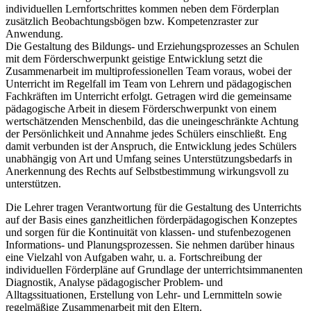
individuellen Lernfortschrittes kommen neben dem Förderplan
zusätzlich Beobachtungsbögen bzw. Kompetenzraster zur
Anwendung.
Die Gestaltung des Bildungs- und Erziehungsprozesses an Schulen
mit dem Förderschwerpunkt geistige Entwicklung setzt die
Zusammenarbeit im multiprofessionellen Team voraus, wobei der
Unterricht im Regelfall im Team von Lehrern und pädagogischen
Fachkräften im Unterricht erfolgt. Getragen wird die gemeinsame
pädagogische Arbeit in diesem Förderschwerpunkt von einem
wertschätzenden Menschenbild, das die uneingeschränkte Achtung
der Persönlichkeit und Annahme jedes Schülers einschließt. Eng
damit verbunden ist der Anspruch, die Entwicklung jedes Schülers
unabhängig von Art und Umfang seines Unterstützungsbedarfs in
Anerkennung des Rechts auf Selbstbestimmung wirkungsvoll zu
unterstützen.
Die Lehrer tragen Verantwortung für die Gestaltung des Unterrichts
auf der Basis eines ganzheitlichen förderpädagogischen Konzeptes
und sorgen für die Kontinuität von klassen- und stufenbezogenen
Informations- und Planungsprozessen. Sie nehmen darüber hinaus
eine Vielzahl von Aufgaben wahr, u. a. Fortschreibung der
individuellen Förderpläne auf Grundlage der unterrichtsimmanenten
Diagnostik, Analyse pädagogischer Problem- und
Alltagssituationen, Erstellung von Lehr- und Lernmitteln sowie
regelmäßige Zusammenarbeit mit den Eltern.