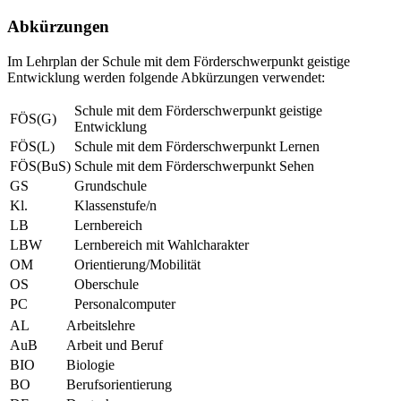
Abkürzungen
Im Lehrplan der Schule mit dem Förderschwerpunkt geistige
Entwicklung werden folgende Abkürzungen verwendet:
Schule mit dem Förderschwerpunkt geistige
FÖS(G)
Entwicklung
FÖS(L)
Schule mit dem Förderschwerpunkt Lernen
FÖS(BuS)
Schule mit dem Förderschwerpunkt Sehen
GS
Grundschule
Kl.
Klassenstufe/n
LB
Lernbereich
LBW
Lernbereich mit Wahlcharakter
OM
Orientierung/Mobilität
OS
Oberschule
PC
Personalcomputer
AL
Arbeitslehre
AuB
Arbeit und Beruf
BIO
Biologie
BO
Berufsorientierung