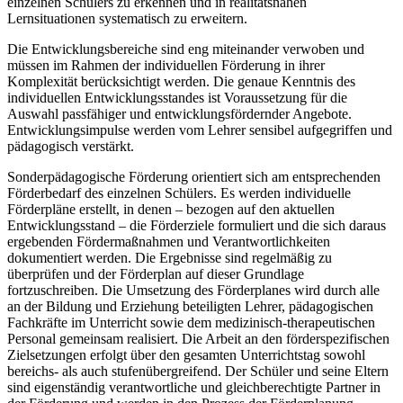
einzelnen Schülers zu erkennen und in realitätsnahen
Lernsituationen systematisch zu erweitern.
Die Entwicklungsbereiche sind eng miteinander verwoben und
müssen im Rahmen der individuellen Förderung in ihrer
Komplexität berücksichtigt werden. Die genaue Kenntnis des
individuellen Entwicklungsstandes ist Voraussetzung für die
Auswahl passfähiger und entwicklungsfördernder Angebote.
Entwicklungsimpulse werden vom Lehrer sensibel aufgegriffen und
pädagogisch verstärkt.
Sonderpädagogische Förderung orientiert sich am entsprechenden
Förderbedarf des einzelnen Schülers. Es werden individuelle
Förderpläne erstellt, in denen – bezogen auf den aktuellen
Entwicklungsstand – die Förderziele formuliert und die sich daraus
ergebenden Fördermaßnahmen und Verantwortlichkeiten
dokumentiert werden. Die Ergebnisse sind regelmäßig zu
überprüfen und der Förderplan auf dieser Grundlage
fortzuschreiben. Die Umsetzung des Förderplanes wird durch alle
an der Bildung und Erziehung beteiligten Lehrer, pädagogischen
Fachkräfte im Unterricht sowie dem medizinisch-therapeutischen
Personal gemeinsam realisiert. Die Arbeit an den förderspezifischen
Zielsetzungen erfolgt über den gesamten Unterrichtstag sowohl
bereichs- als auch stufenübergreifend. Der Schüler und seine Eltern
sind eigenständig verantwortliche und gleichberechtigte Partner in