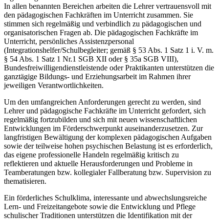
In allen benannten Bereichen arbeiten die Lehrer vertrauensvoll mit
den pädagogischen Fachkräften im Unterricht zusammen. Sie
stimmen sich regelmäßig und verbindlich zu pädagogischen und
organisatorischen Fragen ab. Die pädagogischen Fachkräfte im
Unterricht, persönliches Assistenzpersonal
(Integrationshelfer/Schulbegleiter; gemäß § 53 Abs. 1 Satz 1 i. V. m.
§ 54 Abs. 1 Satz 1 Nr.1 SGB XII oder § 35a SGB VIII),
Bundesfreiwilligendienstleistende oder Praktikanten unterstützen die
ganztägige Bildungs- und Erziehungsarbeit im Rahmen ihrer
jeweiligen Verantwortlichkeiten.
Um den umfangreichen Anforderungen gerecht zu werden, sind
Lehrer und pädagogische Fachkräfte im Unterricht gefordert, sich
regelmäßig fortzubilden und sich mit neuen wissenschaftlichen
Entwicklungen im Förderschwerpunkt auseinanderzusetzen. Zur
langfristigen Bewältigung der komplexen pädagogischen Aufgaben
sowie der teilweise hohen psychischen Belastung ist es erforderlich,
das eigene professionelle Handeln regelmäßig kritisch zu
reflektieren und aktuelle Herausforderungen und Probleme in
Teamberatungen bzw. kollegialer Fallberatung bzw. Supervision zu
thematisieren.
Ein förderliches Schulklima, interessante und abwechslungsreiche
Lern- und Freizeitangebote sowie die Entwicklung und Pflege
schulischer Traditionen unterstützen die Identifikation mit der