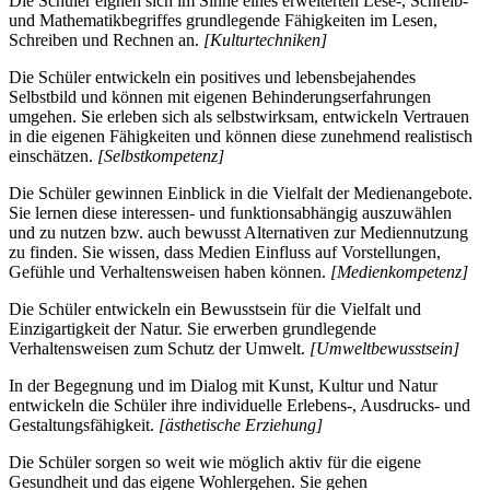
Die Schüler eignen sich im Sinne eines erweiterten Lese-, Schreib-
und Mathematikbegriffes grundlegende Fähigkeiten im Lesen,
Schreiben und Rechnen an.
[Kulturtechniken]
Die Schüler entwickeln ein positives und lebensbejahendes
Selbstbild und können mit eigenen Behinderungserfahrungen
umgehen. Sie erleben sich als selbstwirksam, entwickeln Vertrauen
in die eigenen Fähigkeiten und können diese zunehmend realistisch
einschätzen.
[Selbstkompetenz]
Die Schüler gewinnen Einblick in die Vielfalt der Medienangebote.
Sie lernen diese interessen- und funktionsabhängig auszuwählen
und zu nutzen bzw. auch bewusst Alternativen zur Mediennutzung
zu finden. Sie wissen, dass Medien Einfluss auf Vorstellungen,
Gefühle und Verhaltensweisen haben können.
[Medienkompetenz]
Die Schüler entwickeln ein Bewusstsein für die Vielfalt und
Einzigartigkeit der Natur. Sie erwerben grundlegende
Verhaltensweisen zum Schutz der Umwelt.
[Umweltbewusstsein]
In der Begegnung und im Dialog mit Kunst, Kultur und Natur
entwickeln die Schüler ihre individuelle Erlebens-, Ausdrucks- und
Gestaltungsfähigkeit.
[ästhetische Erziehung]
Die Schüler sorgen so weit wie möglich aktiv für die eigene
Gesundheit und das eigene Wohlergehen. Sie gehen