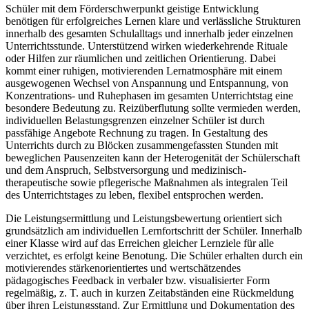
Schüler mit dem Förderschwerpunkt geistige Entwicklung
benötigen für erfolgreiches Lernen klare und verlässliche Strukturen
innerhalb des gesamten Schulalltags und innerhalb jeder einzelnen
Unterrichtsstunde. Unterstützend wirken wiederkehrende Rituale
oder Hilfen zur räumlichen und zeitlichen Orientierung. Dabei
kommt einer ruhigen, motivierenden Lernatmosphäre mit einem
ausgewogenen Wechsel von Anspannung und Entspannung, von
Konzentrations- und Ruhephasen im gesamten Unterrichtstag eine
besondere Bedeutung zu. Reizüberflutung sollte vermieden werden,
individuellen Belastungsgrenzen einzelner Schüler ist durch
passfähige Angebote Rechnung zu tragen. In Gestaltung des
Unterrichts durch zu Blöcken zusammengefassten Stunden mit
beweglichen Pausenzeiten kann der Heterogenität der Schülerschaft
und dem Anspruch, Selbstversorgung und medizinisch-
therapeutische sowie pflegerische Maßnahmen als integralen Teil
des Unterrichtstages zu leben, flexibel entsprochen werden.
Die Leistungsermittlung und Leistungsbewertung orientiert sich
grundsätzlich am individuellen Lernfortschritt der Schüler. Innerhalb
einer Klasse wird auf das Erreichen gleicher Lernziele für alle
verzichtet, es erfolgt keine Benotung. Die Schüler erhalten durch ein
motivierendes stärkenorientiertes und wertschätzendes
pädagogisches Feedback in verbaler bzw. visualisierter Form
regelmäßig, z. T. auch in kurzen Zeitabständen eine Rückmeldung
über ihren Leistungsstand. Zur Ermittlung und Dokumentation des