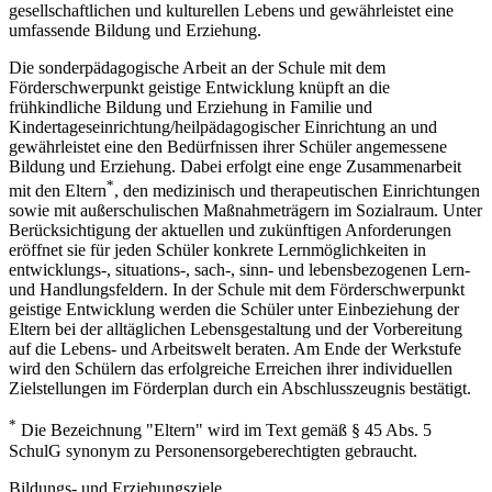
gesellschaftlichen und kulturellen Lebens und gewährleistet eine
umfassende Bildung und Erziehung.
Die sonderpädagogische Arbeit an der Schule mit dem
Förderschwerpunkt geistige Entwicklung knüpft an die
frühkindliche Bildung und Erziehung in Familie und
Kindertageseinrichtung/heilpädagogischer Einrichtung an und
gewährleistet eine den Bedürfnissen ihrer Schüler angemessene
Bildung und Erziehung. Dabei erfolgt eine enge Zusammenarbeit
*
mit den Eltern
, den medizinisch und therapeutischen Einrichtungen
sowie mit außerschulischen Maßnahmeträgern im Sozialraum. Unter
Berücksichtigung der aktuellen und zukünftigen Anforderungen
eröffnet sie für jeden Schüler konkrete Lernmöglichkeiten in
entwicklungs-, situations-, sach-, sinn- und lebensbezogenen Lern-
und Handlungsfeldern. In der Schule mit dem Förderschwerpunkt
geistige Entwicklung werden die Schüler unter Einbeziehung der
Eltern bei der alltäglichen Lebensgestaltung und der Vorbereitung
auf die Lebens- und Arbeitswelt beraten. Am Ende der Werkstufe
wird den Schülern das erfolgreiche Erreichen ihrer individuellen
Zielstellungen im Förderplan durch ein Abschlusszeugnis bestätigt.
*
Die Bezeichnung "Eltern" wird im Text gemäß § 45 Abs. 5
SchulG synonym zu Personensorgeberechtigten gebraucht.
Bildungs- und Erziehungsziele