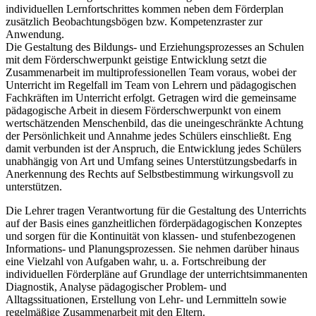
individuellen Lernfortschrittes kommen neben dem Förderplan
zusätzlich Beobachtungsbögen bzw. Kompetenzraster zur
Anwendung.
Die Gestaltung des Bildungs- und Erziehungsprozesses an Schulen
mit dem Förderschwerpunkt geistige Entwicklung setzt die
Zusammenarbeit im multiprofessionellen Team voraus, wobei der
Unterricht im Regelfall im Team von Lehrern und pädagogischen
Fachkräften im Unterricht erfolgt. Getragen wird die gemeinsame
pädagogische Arbeit in diesem Förderschwerpunkt von einem
wertschätzenden Menschenbild, das die uneingeschränkte Achtung
der Persönlichkeit und Annahme jedes Schülers einschließt. Eng
damit verbunden ist der Anspruch, die Entwicklung jedes Schülers
unabhängig von Art und Umfang seines Unterstützungsbedarfs in
Anerkennung des Rechts auf Selbstbestimmung wirkungsvoll zu
unterstützen.
Die Lehrer tragen Verantwortung für die Gestaltung des Unterrichts
auf der Basis eines ganzheitlichen förderpädagogischen Konzeptes
und sorgen für die Kontinuität von klassen- und stufenbezogenen
Informations- und Planungsprozessen. Sie nehmen darüber hinaus
eine Vielzahl von Aufgaben wahr, u. a. Fortschreibung der
individuellen Förderpläne auf Grundlage der unterrichtsimmanenten
Diagnostik, Analyse pädagogischer Problem- und
Alltagssituationen, Erstellung von Lehr- und Lernmitteln sowie
regelmäßige Zusammenarbeit mit den Eltern.