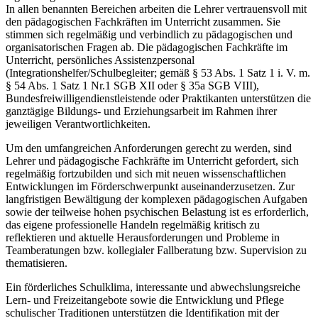
In allen benannten Bereichen arbeiten die Lehrer vertrauensvoll mit
den pädagogischen Fachkräften im Unterricht zusammen. Sie
stimmen sich regelmäßig und verbindlich zu pädagogischen und
organisatorischen Fragen ab. Die pädagogischen Fachkräfte im
Unterricht, persönliches Assistenzpersonal
(Integrationshelfer/Schulbegleiter; gemäß § 53 Abs. 1 Satz 1 i. V. m.
§ 54 Abs. 1 Satz 1 Nr.1 SGB XII oder § 35a SGB VIII),
Bundesfreiwilligendienstleistende oder Praktikanten unterstützen die
ganztägige Bildungs- und Erziehungsarbeit im Rahmen ihrer
jeweiligen Verantwortlichkeiten.
Um den umfangreichen Anforderungen gerecht zu werden, sind
Lehrer und pädagogische Fachkräfte im Unterricht gefordert, sich
regelmäßig fortzubilden und sich mit neuen wissenschaftlichen
Entwicklungen im Förderschwerpunkt auseinanderzusetzen. Zur
langfristigen Bewältigung der komplexen pädagogischen Aufgaben
sowie der teilweise hohen psychischen Belastung ist es erforderlich,
das eigene professionelle Handeln regelmäßig kritisch zu
reflektieren und aktuelle Herausforderungen und Probleme in
Teamberatungen bzw. kollegialer Fallberatung bzw. Supervision zu
thematisieren.
Ein förderliches Schulklima, interessante und abwechslungsreiche
Lern- und Freizeitangebote sowie die Entwicklung und Pflege
schulischer Traditionen unterstützen die Identifikation mit der