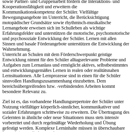
sowie Partner- und Gruppenarbeit fördern die Interaktions- und
Kooperationsfähigkeit und erweitern die
Kommunikationskompetenz der Schüler. Vielfältige
Bewegungsangebote im Unterricht, die Berücksichtigung
motopädischer Grundsätze sowie rhythmisch-musikalische
Lernangebote erweisen sich im Schulleben als wichtige
Erfahrungsfelder und unterstützen die motorische, psychomotorische
und psychosoziale Entwicklung der Schüler. Lernen mit allen
Sinnen und basale Förderangebote unterstützen die Entwicklung der
Wahrnehmung.
Unterricht an Schulen mit dem Förderschwerpunkt geistige
Entwicklung nimmt für den Schüler alltagsrelevante Probleme und
Aufgaben zum Lernanlass und ermöglicht aktives, selbstbestimmtes
und entwicklungsgemäßes Lernen in realen oder realitätsnahen
Lernsituationen. Alle Lernprozesse sind in einen für die Schüler
sinnvollen Handlungszusammenhang einzubetten. Dem
bereichsübergreifenden bzw. -verbindenden Arbeiten kommt
besondere Relevanz zu.
Ziel ist es, das vorhandene Handlungsrepertoire der Schüler unter
Nutzung vielfältiger körperlich-sinnlicher, kommunikativer und
sozialer Erfahrungen schrittweise zu erweitern. Die Übertragung des
Gelernten in ähnliche oder neue Situationen muss stets intensiv
vorbereitet und durch regelmäßige Wiederholung und Übung
gefestigt werden. Komplexe Lerninhalte müssen in überschaubare