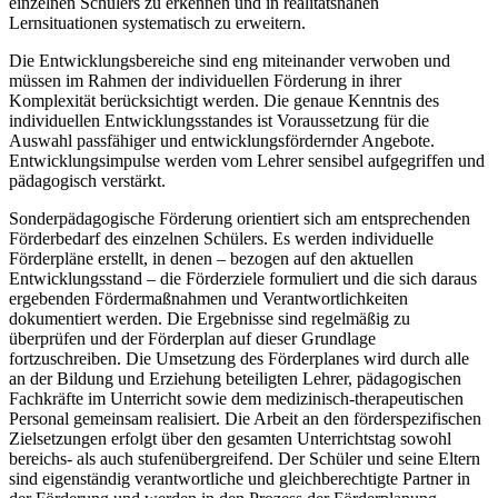
einzelnen Schülers zu erkennen und in realitätsnahen
Lernsituationen systematisch zu erweitern.
Die Entwicklungsbereiche sind eng miteinander verwoben und
müssen im Rahmen der individuellen Förderung in ihrer
Komplexität berücksichtigt werden. Die genaue Kenntnis des
individuellen Entwicklungsstandes ist Voraussetzung für die
Auswahl passfähiger und entwicklungsfördernder Angebote.
Entwicklungsimpulse werden vom Lehrer sensibel aufgegriffen und
pädagogisch verstärkt.
Sonderpädagogische Förderung orientiert sich am entsprechenden
Förderbedarf des einzelnen Schülers. Es werden individuelle
Förderpläne erstellt, in denen – bezogen auf den aktuellen
Entwicklungsstand – die Förderziele formuliert und die sich daraus
ergebenden Fördermaßnahmen und Verantwortlichkeiten
dokumentiert werden. Die Ergebnisse sind regelmäßig zu
überprüfen und der Förderplan auf dieser Grundlage
fortzuschreiben. Die Umsetzung des Förderplanes wird durch alle
an der Bildung und Erziehung beteiligten Lehrer, pädagogischen
Fachkräfte im Unterricht sowie dem medizinisch-therapeutischen
Personal gemeinsam realisiert. Die Arbeit an den förderspezifischen
Zielsetzungen erfolgt über den gesamten Unterrichtstag sowohl
bereichs- als auch stufenübergreifend. Der Schüler und seine Eltern
sind eigenständig verantwortliche und gleichberechtigte Partner in