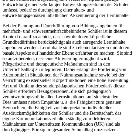
Entwicklung einen sehr langen Entwicklungszeitraum der Schüler
umfasst, bedarf es durchgängig einer alters- und
entwicklungsgemäßen inhaltlichen Akzentuierung der Lerninhalte.
Bei der Planung und Durchführung von Bildungsangeboten für
mehrfach- und schwerstmehrfachbehinderte Schüler ist in diesem
Kontext darauf zu achten, dass sowohl deren körperliche
Grundbedürfnisse berücksichtigt als auch anregende Lerninhalte
angeboten werden. Lerninhalte sind zu elementarisieren und deren
basale Aspekte auf handelnder Ebene erfahrbar zu machen. Sie sind
so aufzubereiten, dass eine Aktivierung ermöglicht wird.
Pflegerische und therapeutische Maßnahmen sind in den
Unterrichtsalltag zu integrieren. Dabei erlangt die Förderung von
Autonomie in Situationen der Nahrungsaufnahme sowie bei der
Verrichtung existenzieller Körperfunktionen eine hohe Bedeutung.
Art und Umfang des sonderpädagogischen Förderbedarfs dieser
Schüler erfordern Bezugspersonen, die sich pädagogisch
verantwortungsvoll in allen Lernsituationen auf sie einstellen.
Dies umfasst neben Empathie u. a. die Fähigkeit zum genauen
Beobachten, die Fähigkeit zur Interpretation individueller
Ausdrucksmöglichkeiten der Schüler und die Bereitschaft, das
eigene Kommunikationsverhalten ständig zu reflektieren.
Maßnahmen zur Unterstützten Kommunikation (UK) sind als
durchgängiges Prinzip im gesamten Schulalltag umzusetzen.