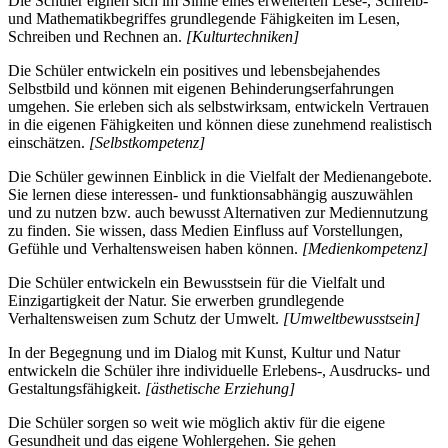
Die Schüler eignen sich im Sinne eines erweiterten Lese-, Schreib-
und Mathematikbegriffes grundlegende Fähigkeiten im Lesen,
Schreiben und Rechnen an.
[Kulturtechniken]
Die Schüler entwickeln ein positives und lebensbejahendes
Selbstbild und können mit eigenen Behinderungserfahrungen
umgehen. Sie erleben sich als selbstwirksam, entwickeln Vertrauen
in die eigenen Fähigkeiten und können diese zunehmend realistisch
einschätzen.
[Selbstkompetenz]
Die Schüler gewinnen Einblick in die Vielfalt der Medienangebote.
Sie lernen diese interessen- und funktionsabhängig auszuwählen
und zu nutzen bzw. auch bewusst Alternativen zur Mediennutzung
zu finden. Sie wissen, dass Medien Einfluss auf Vorstellungen,
Gefühle und Verhaltensweisen haben können.
[Medienkompetenz]
Die Schüler entwickeln ein Bewusstsein für die Vielfalt und
Einzigartigkeit der Natur. Sie erwerben grundlegende
Verhaltensweisen zum Schutz der Umwelt.
[Umweltbewusstsein]
In der Begegnung und im Dialog mit Kunst, Kultur und Natur
entwickeln die Schüler ihre individuelle Erlebens-, Ausdrucks- und
Gestaltungsfähigkeit.
[ästhetische Erziehung]
Die Schüler sorgen so weit wie möglich aktiv für die eigene
Gesundheit und das eigene Wohlergehen. Sie gehen