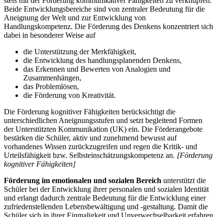
stets mit der Förderung kommunikativer Fähigkeiten zu verknüpfen.
Beide Entwicklungsbereiche sind von zentraler Bedeutung für die
Aneignung der Welt und zur Entwicklung von
Handlungskompetenz. Die Förderung des Denkens konzentriert sich
dabei in besonderer Weise auf
die Unterstützung der Merkfähigkeit,
die Entwicklung des handlungsplanenden Denkens,
das Erkennen und Bewerten von Analogien und
Zusammenhängen,
das Problemlösen,
die Förderung von Kreativität.
Die Förderung kognitiver Fähigkeiten berücksichtigt die
unterschiedlichen Aneignungsstufen und setzt begleitend Formen
der Unterstützten Kommunikation (UK) ein. Die Förderangebote
bestärken die Schüler, aktiv und zunehmend bewusst auf
vorhandenes Wissen zurückzugreifen und regen die Kritik- und
Urteilsfähigkeit bzw. Selbsteinschätzungskompetenz an.
[Förderung
kognitiver Fähigkeiten]
Förderung im emotionalen und sozialen Bereich
unterstützt die
Schüler bei der Entwicklung ihrer personalen und sozialen Identität
und erlangt dadurch zentrale Bedeutung für die Entwicklung einer
zufriedenstellenden Lebensbewältigung und -gestaltung. Damit die
Schüler sich in ihrer Einmaligkeit und Unverwechselbarkeit erfahren