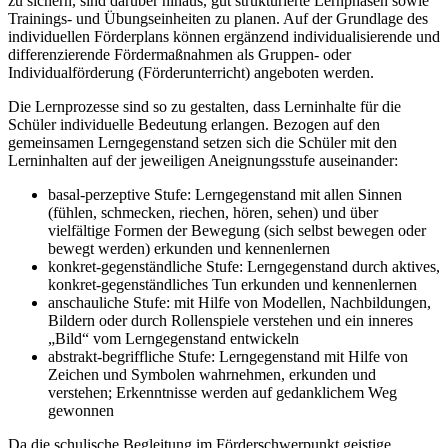
zu sichern, sind darüber hinaus, gut strukturierte Lernphasen sowie
Trainings- und Übungseinheiten zu planen. Auf der Grundlage des
individuellen Förderplans können ergänzend individualisierende und
differenzierende Fördermaßnahmen als Gruppen- oder
Individualförderung (Förderunterricht) angeboten werden.
Die Lernprozesse sind so zu gestalten, dass Lerninhalte für die
Schüler individuelle Bedeutung erlangen. Bezogen auf den
gemeinsamen Lerngegenstand setzen sich die Schüler mit den
Lerninhalten auf der jeweiligen Aneignungsstufe auseinander:
basal-perzeptive Stufe: Lerngegenstand mit allen Sinnen
(fühlen, schmecken, riechen, hören, sehen) und über
vielfältige Formen der Bewegung (sich selbst bewegen oder
bewegt werden) erkunden und kennenlernen
konkret-gegenständliche Stufe: Lerngegenstand durch aktives,
konkret-gegenständliches Tun erkunden und kennenlernen
anschauliche Stufe: mit Hilfe von Modellen, Nachbildungen,
Bildern oder durch Rollenspiele verstehen und ein inneres
„Bild“ vom Lerngegenstand entwickeln
abstrakt-begriffliche Stufe: Lerngegenstand mit Hilfe von
Zeichen und Symbolen wahrnehmen, erkunden und
verstehen; Erkenntnisse werden auf gedanklichem Weg
gewonnen
Da die schulische Begleitung im Förderschwerpunkt geistige