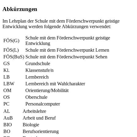
Abkürzungen
Im Lehrplan der Schule mit dem Förderschwerpunkt geistige
Entwicklung werden folgende Abkürzungen verwendet:
Schule mit dem Förderschwerpunkt geistige
FÖS(G)
Entwicklung
FÖS(L)
Schule mit dem Förderschwerpunkt Lernen
FÖS(BuS)
Schule mit dem Förderschwerpunkt Sehen
GS
Grundschule
Kl.
Klassenstufe/n
LB
Lernbereich
LBW
Lernbereich mit Wahlcharakter
OM
Orientierung/Mobilität
OS
Oberschule
PC
Personalcomputer
AL
Arbeitslehre
AuB
Arbeit und Beruf
BIO
Biologie
BO
Berufsorientierung