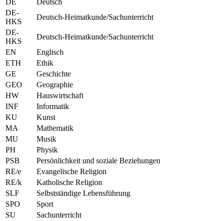
DE
Deutsch
DE-
Deutsch-Heimatkunde/Sachunterricht
HKS
DE-
Deutsch-Heimatkunde/Sachunterricht
HKS
EN
Englisch
ETH
Ethik
GE
Geschichte
GEO
Geographie
HW
Hauswirtschaft
INF
Informatik
KU
Kunst
MA
Mathematik
MU
Musik
PH
Physik
PSB
Persönlichkeit und soziale Beziehungen
RE/e
Evangelische Religion
RE/k
Katholische Religion
SLF
Selbstständige Lebensführung
SPO
Sport
SU
Sachunterricht