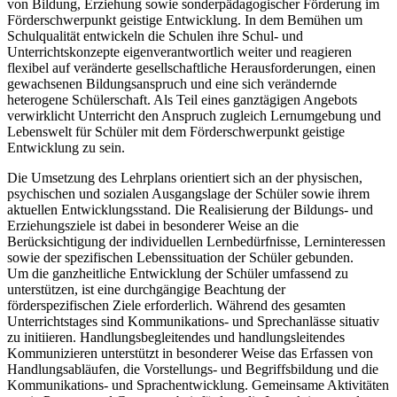
von Bildung, Erziehung sowie sonderpädagogischer Förderung im
Förderschwerpunkt geistige Entwicklung. In dem Bemühen um
Schulqualität entwickeln die Schulen ihre Schul- und
Unterrichtskonzepte eigenverantwortlich weiter und reagieren
flexibel auf veränderte gesellschaftliche Herausforderungen, einen
gewachsenen Bildungsanspruch und eine sich verändernde
heterogene Schülerschaft. Als Teil eines ganztägigen Angebots
verwirklicht Unterricht den Anspruch zugleich Lernumgebung und
Lebenswelt für Schüler mit dem Förderschwerpunkt geistige
Entwicklung zu sein.
Die Umsetzung des Lehrplans orientiert sich an der physischen,
psychischen und sozialen Ausgangslage der Schüler sowie ihrem
aktuellen Entwicklungsstand. Die Realisierung der Bildungs- und
Erziehungsziele ist dabei in besonderer Weise an die
Berücksichtigung der individuellen Lernbedürfnisse, Lerninteressen
sowie der spezifischen Lebenssituation der Schüler gebunden.
Um die ganzheitliche Entwicklung der Schüler umfassend zu
unterstützen, ist eine durchgängige Beachtung der
förderspezifischen Ziele erforderlich. Während des gesamten
Unterrichtstages sind Kommunikations- und Sprechanlässe situativ
zu initiieren. Handlungsbegleitendes und handlungsleitendes
Kommunizieren unterstützt in besonderer Weise das Erfassen von
Handlungsabläufen, die Vorstellungs- und Begriffsbildung und die
Kommunikations- und Sprachentwicklung. Gemeinsame Aktivitäten