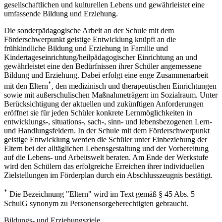
gesellschaftlichen und kulturellen Lebens und gewährleistet eine
umfassende Bildung und Erziehung.
Die sonderpädagogische Arbeit an der Schule mit dem
Förderschwerpunkt geistige Entwicklung knüpft an die
frühkindliche Bildung und Erziehung in Familie und
Kindertageseinrichtung/heilpädagogischer Einrichtung an und
gewährleistet eine den Bedürfnissen ihrer Schüler angemessene
Bildung und Erziehung. Dabei erfolgt eine enge Zusammenarbeit
*
mit den Eltern
, den medizinisch und therapeutischen Einrichtungen
sowie mit außerschulischen Maßnahmeträgern im Sozialraum. Unter
Berücksichtigung der aktuellen und zukünftigen Anforderungen
eröffnet sie für jeden Schüler konkrete Lernmöglichkeiten in
entwicklungs-, situations-, sach-, sinn- und lebensbezogenen Lern-
und Handlungsfeldern. In der Schule mit dem Förderschwerpunkt
geistige Entwicklung werden die Schüler unter Einbeziehung der
Eltern bei der alltäglichen Lebensgestaltung und der Vorbereitung
auf die Lebens- und Arbeitswelt beraten. Am Ende der Werkstufe
wird den Schülern das erfolgreiche Erreichen ihrer individuellen
Zielstellungen im Förderplan durch ein Abschlusszeugnis bestätigt.
*
Die Bezeichnung "Eltern" wird im Text gemäß § 45 Abs. 5
SchulG synonym zu Personensorgeberechtigten gebraucht.
Bildungs- und Erziehungsziele