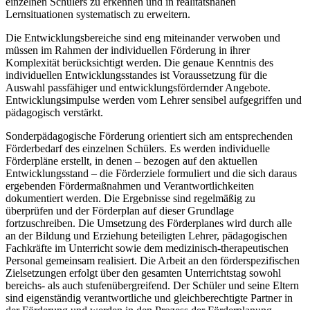
einzelnen Schülers zu erkennen und in realitätsnahen
Lernsituationen systematisch zu erweitern.
Die Entwicklungsbereiche sind eng miteinander verwoben und
müssen im Rahmen der individuellen Förderung in ihrer
Komplexität berücksichtigt werden. Die genaue Kenntnis des
individuellen Entwicklungsstandes ist Voraussetzung für die
Auswahl passfähiger und entwicklungsfördernder Angebote.
Entwicklungsimpulse werden vom Lehrer sensibel aufgegriffen und
pädagogisch verstärkt.
Sonderpädagogische Förderung orientiert sich am entsprechenden
Förderbedarf des einzelnen Schülers. Es werden individuelle
Förderpläne erstellt, in denen – bezogen auf den aktuellen
Entwicklungsstand – die Förderziele formuliert und die sich daraus
ergebenden Fördermaßnahmen und Verantwortlichkeiten
dokumentiert werden. Die Ergebnisse sind regelmäßig zu
überprüfen und der Förderplan auf dieser Grundlage
fortzuschreiben. Die Umsetzung des Förderplanes wird durch alle
an der Bildung und Erziehung beteiligten Lehrer, pädagogischen
Fachkräfte im Unterricht sowie dem medizinisch-therapeutischen
Personal gemeinsam realisiert. Die Arbeit an den förderspezifischen
Zielsetzungen erfolgt über den gesamten Unterrichtstag sowohl
bereichs- als auch stufenübergreifend. Der Schüler und seine Eltern
sind eigenständig verantwortliche und gleichberechtigte Partner in