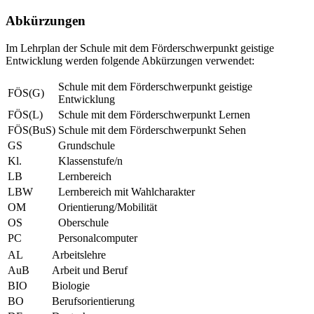
Abkürzungen
Im Lehrplan der Schule mit dem Förderschwerpunkt geistige
Entwicklung werden folgende Abkürzungen verwendet:
Schule mit dem Förderschwerpunkt geistige
FÖS(G)
Entwicklung
FÖS(L)
Schule mit dem Förderschwerpunkt Lernen
FÖS(BuS)
Schule mit dem Förderschwerpunkt Sehen
GS
Grundschule
Kl.
Klassenstufe/n
LB
Lernbereich
LBW
Lernbereich mit Wahlcharakter
OM
Orientierung/Mobilität
OS
Oberschule
PC
Personalcomputer
AL
Arbeitslehre
AuB
Arbeit und Beruf
BIO
Biologie
BO
Berufsorientierung