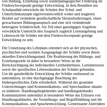
von Bildung, Erziehung sowie sonderpädagogischer Förderung im
Förderschwerpunkt geistige Entwicklung. In dem Bemühen um
Schulqualität entwickeln die Schulen ihre Schul- und
Unterrichtskonzepte eigenverantwortlich weiter und reagieren
flexibel auf veränderte gesellschaftliche Herausforderungen, einen
gewachsenen Bildungsanspruch und eine sich verändernde
heterogene Schülerschaft. Als Teil eines ganztägigen Angebots
verwirklicht Unterricht den Anspruch zugleich Lernumgebung und
Lebenswelt für Schüler mit dem Förderschwerpunkt geistige
Entwicklung zu sein.
Die Umsetzung des Lehrplans orientiert sich an der physischen,
psychischen und sozialen Ausgangslage der Schüler sowie ihrem
aktuellen Entwicklungsstand. Die Realisierung der Bildungs- und
Erziehungsziele ist dabei in besonderer Weise an die
Berücksichtigung der individuellen Lernbedürfnisse, Lerninteressen
sowie der spezifischen Lebenssituation der Schüler gebunden.
Um die ganzheitliche Entwicklung der Schüler umfassend zu
unterstützen, ist eine durchgängige Beachtung der
förderspezifischen Ziele erforderlich. Während des gesamten
Unterrichtstages sind Kommunikations- und Sprechanlässe situativ
zu initiieren. Handlungsbegleitendes und handlungsleitendes
Kommunizieren unterstützt in besonderer Weise das Erfassen von
Handlungsabläufen, die Vorstellungs- und Begriffsbildung und die
Kommunikations- und Sprachentwicklung. Gemeinsame Aktivitäten