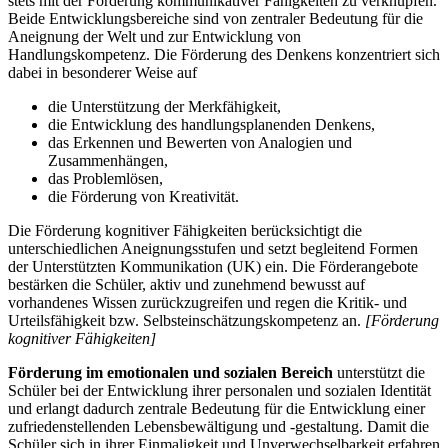
stets mit der Förderung kommunikativer Fähigkeiten zu verknüpfen.
Beide Entwicklungsbereiche sind von zentraler Bedeutung für die
Aneignung der Welt und zur Entwicklung von
Handlungskompetenz. Die Förderung des Denkens konzentriert sich
dabei in besonderer Weise auf
die Unterstützung der Merkfähigkeit,
die Entwicklung des handlungsplanenden Denkens,
das Erkennen und Bewerten von Analogien und
Zusammenhängen,
das Problemlösen,
die Förderung von Kreativität.
Die Förderung kognitiver Fähigkeiten berücksichtigt die
unterschiedlichen Aneignungsstufen und setzt begleitend Formen
der Unterstützten Kommunikation (UK) ein. Die Förderangebote
bestärken die Schüler, aktiv und zunehmend bewusst auf
vorhandenes Wissen zurückzugreifen und regen die Kritik- und
Urteilsfähigkeit bzw. Selbsteinschätzungskompetenz an.
[Förderung
kognitiver Fähigkeiten]
Förderung im emotionalen und sozialen Bereich
unterstützt die
Schüler bei der Entwicklung ihrer personalen und sozialen Identität
und erlangt dadurch zentrale Bedeutung für die Entwicklung einer
zufriedenstellenden Lebensbewältigung und -gestaltung. Damit die
Schüler sich in ihrer Einmaligkeit und Unverwechselbarkeit erfahren