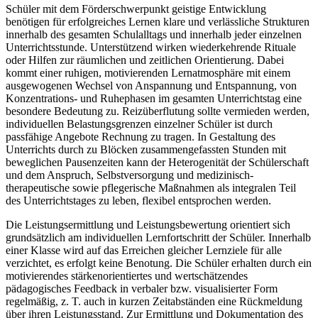
Schüler mit dem Förderschwerpunkt geistige Entwicklung
benötigen für erfolgreiches Lernen klare und verlässliche Strukturen
innerhalb des gesamten Schulalltags und innerhalb jeder einzelnen
Unterrichtsstunde. Unterstützend wirken wiederkehrende Rituale
oder Hilfen zur räumlichen und zeitlichen Orientierung. Dabei
kommt einer ruhigen, motivierenden Lernatmosphäre mit einem
ausgewogenen Wechsel von Anspannung und Entspannung, von
Konzentrations- und Ruhephasen im gesamten Unterrichtstag eine
besondere Bedeutung zu. Reizüberflutung sollte vermieden werden,
individuellen Belastungsgrenzen einzelner Schüler ist durch
passfähige Angebote Rechnung zu tragen. In Gestaltung des
Unterrichts durch zu Blöcken zusammengefassten Stunden mit
beweglichen Pausenzeiten kann der Heterogenität der Schülerschaft
und dem Anspruch, Selbstversorgung und medizinisch-
therapeutische sowie pflegerische Maßnahmen als integralen Teil
des Unterrichtstages zu leben, flexibel entsprochen werden.
Die Leistungsermittlung und Leistungsbewertung orientiert sich
grundsätzlich am individuellen Lernfortschritt der Schüler. Innerhalb
einer Klasse wird auf das Erreichen gleicher Lernziele für alle
verzichtet, es erfolgt keine Benotung. Die Schüler erhalten durch ein
motivierendes stärkenorientiertes und wertschätzendes
pädagogisches Feedback in verbaler bzw. visualisierter Form
regelmäßig, z. T. auch in kurzen Zeitabständen eine Rückmeldung
über ihren Leistungsstand. Zur Ermittlung und Dokumentation des