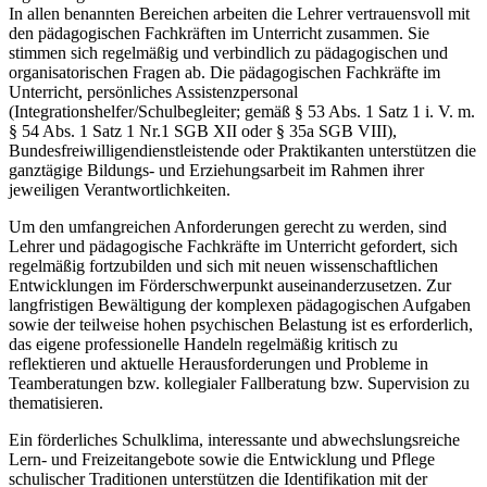
In allen benannten Bereichen arbeiten die Lehrer vertrauensvoll mit
den pädagogischen Fachkräften im Unterricht zusammen. Sie
stimmen sich regelmäßig und verbindlich zu pädagogischen und
organisatorischen Fragen ab. Die pädagogischen Fachkräfte im
Unterricht, persönliches Assistenzpersonal
(Integrationshelfer/Schulbegleiter; gemäß § 53 Abs. 1 Satz 1 i. V. m.
§ 54 Abs. 1 Satz 1 Nr.1 SGB XII oder § 35a SGB VIII),
Bundesfreiwilligendienstleistende oder Praktikanten unterstützen die
ganztägige Bildungs- und Erziehungsarbeit im Rahmen ihrer
jeweiligen Verantwortlichkeiten.
Um den umfangreichen Anforderungen gerecht zu werden, sind
Lehrer und pädagogische Fachkräfte im Unterricht gefordert, sich
regelmäßig fortzubilden und sich mit neuen wissenschaftlichen
Entwicklungen im Förderschwerpunkt auseinanderzusetzen. Zur
langfristigen Bewältigung der komplexen pädagogischen Aufgaben
sowie der teilweise hohen psychischen Belastung ist es erforderlich,
das eigene professionelle Handeln regelmäßig kritisch zu
reflektieren und aktuelle Herausforderungen und Probleme in
Teamberatungen bzw. kollegialer Fallberatung bzw. Supervision zu
thematisieren.
Ein förderliches Schulklima, interessante und abwechslungsreiche
Lern- und Freizeitangebote sowie die Entwicklung und Pflege
schulischer Traditionen unterstützen die Identifikation mit der