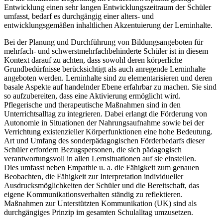
Entwicklung einen sehr langen Entwicklungszeitraum der Schüler
umfasst, bedarf es durchgängig einer alters- und
entwicklungsgemäßen inhaltlichen Akzentuierung der Lerninhalte.
Bei der Planung und Durchführung von Bildungsangeboten für
mehrfach- und schwerstmehrfachbehinderte Schüler ist in diesem
Kontext darauf zu achten, dass sowohl deren körperliche
Grundbedürfnisse berücksichtigt als auch anregende Lerninhalte
angeboten werden. Lerninhalte sind zu elementarisieren und deren
basale Aspekte auf handelnder Ebene erfahrbar zu machen. Sie sind
so aufzubereiten, dass eine Aktivierung ermöglicht wird.
Pflegerische und therapeutische Maßnahmen sind in den
Unterrichtsalltag zu integrieren. Dabei erlangt die Förderung von
Autonomie in Situationen der Nahrungsaufnahme sowie bei der
Verrichtung existenzieller Körperfunktionen eine hohe Bedeutung.
Art und Umfang des sonderpädagogischen Förderbedarfs dieser
Schüler erfordern Bezugspersonen, die sich pädagogisch
verantwortungsvoll in allen Lernsituationen auf sie einstellen.
Dies umfasst neben Empathie u. a. die Fähigkeit zum genauen
Beobachten, die Fähigkeit zur Interpretation individueller
Ausdrucksmöglichkeiten der Schüler und die Bereitschaft, das
eigene Kommunikationsverhalten ständig zu reflektieren.
Maßnahmen zur Unterstützten Kommunikation (UK) sind als
durchgängiges Prinzip im gesamten Schulalltag umzusetzen.