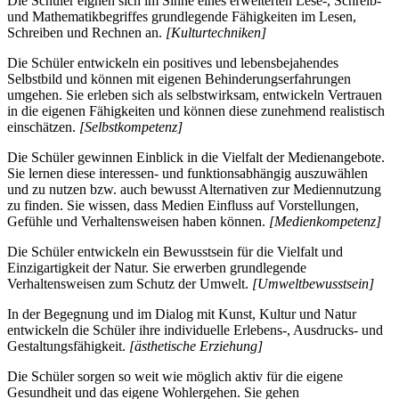
Die Schüler eignen sich im Sinne eines erweiterten Lese-, Schreib-
und Mathematikbegriffes grundlegende Fähigkeiten im Lesen,
Schreiben und Rechnen an.
[Kulturtechniken]
Die Schüler entwickeln ein positives und lebensbejahendes
Selbstbild und können mit eigenen Behinderungserfahrungen
umgehen. Sie erleben sich als selbstwirksam, entwickeln Vertrauen
in die eigenen Fähigkeiten und können diese zunehmend realistisch
einschätzen.
[Selbstkompetenz]
Die Schüler gewinnen Einblick in die Vielfalt der Medienangebote.
Sie lernen diese interessen- und funktionsabhängig auszuwählen
und zu nutzen bzw. auch bewusst Alternativen zur Mediennutzung
zu finden. Sie wissen, dass Medien Einfluss auf Vorstellungen,
Gefühle und Verhaltensweisen haben können.
[Medienkompetenz]
Die Schüler entwickeln ein Bewusstsein für die Vielfalt und
Einzigartigkeit der Natur. Sie erwerben grundlegende
Verhaltensweisen zum Schutz der Umwelt.
[Umweltbewusstsein]
In der Begegnung und im Dialog mit Kunst, Kultur und Natur
entwickeln die Schüler ihre individuelle Erlebens-, Ausdrucks- und
Gestaltungsfähigkeit.
[ästhetische Erziehung]
Die Schüler sorgen so weit wie möglich aktiv für die eigene
Gesundheit und das eigene Wohlergehen. Sie gehen