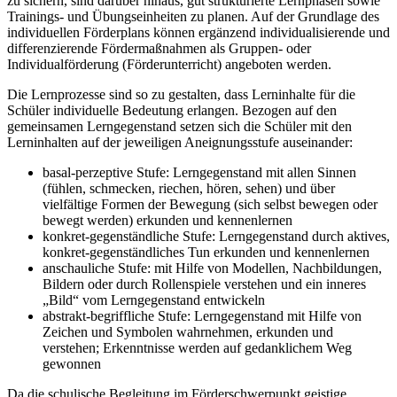
zu sichern, sind darüber hinaus, gut strukturierte Lernphasen sowie
Trainings- und Übungseinheiten zu planen. Auf der Grundlage des
individuellen Förderplans können ergänzend individualisierende und
differenzierende Fördermaßnahmen als Gruppen- oder
Individualförderung (Förderunterricht) angeboten werden.
Die Lernprozesse sind so zu gestalten, dass Lerninhalte für die
Schüler individuelle Bedeutung erlangen. Bezogen auf den
gemeinsamen Lerngegenstand setzen sich die Schüler mit den
Lerninhalten auf der jeweiligen Aneignungsstufe auseinander:
basal-perzeptive Stufe: Lerngegenstand mit allen Sinnen
(fühlen, schmecken, riechen, hören, sehen) und über
vielfältige Formen der Bewegung (sich selbst bewegen oder
bewegt werden) erkunden und kennenlernen
konkret-gegenständliche Stufe: Lerngegenstand durch aktives,
konkret-gegenständliches Tun erkunden und kennenlernen
anschauliche Stufe: mit Hilfe von Modellen, Nachbildungen,
Bildern oder durch Rollenspiele verstehen und ein inneres
„Bild“ vom Lerngegenstand entwickeln
abstrakt-begriffliche Stufe: Lerngegenstand mit Hilfe von
Zeichen und Symbolen wahrnehmen, erkunden und
verstehen; Erkenntnisse werden auf gedanklichem Weg
gewonnen
Da die schulische Begleitung im Förderschwerpunkt geistige