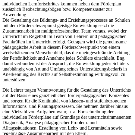
individuellen Lernfortschrittes kommen neben dem Förderplan
zusätzlich Beobachtungsbögen bzw. Kompetenzraster zur
Anwendung.
Die Gestaltung des Bildungs- und Erziehungsprozesses an Schulen
mit dem Förderschwerpunkt geistige Entwicklung setzt die
Zusammenarbeit im multiprofessionellen Team voraus, wobei der
Unterricht im Regelfall im Team von Lehrern und pädagogischen
Fachkräften im Unterricht erfolgt. Getragen wird die gemeinsame
pädagogische Arbeit in diesem Förderschwerpunkt von einem
wertschätzenden Menschenbild, das die uneingeschränkte Achtung
der Persönlichkeit und Annahme jedes Schülers einschließt. Eng
damit verbunden ist der Anspruch, die Entwicklung jedes Schülers
unabhängig von Art und Umfang seines Unterstützungsbedarfs in
Anerkennung des Rechts auf Selbstbestimmung wirkungsvoll zu
unterstützen.
Die Lehrer tragen Verantwortung für die Gestaltung des Unterrichts
auf der Basis eines ganzheitlichen förderpädagogischen Konzeptes
und sorgen für die Kontinuität von klassen- und stufenbezogenen
Informations- und Planungsprozessen. Sie nehmen darüber hinaus
eine Vielzahl von Aufgaben wahr, u. a. Fortschreibung der
individuellen Förderpläne auf Grundlage der unterrichtsimmanenten
Diagnostik, Analyse pädagogischer Problem- und
Alltagssituationen, Erstellung von Lehr- und Lernmitteln sowie
regelmäßige Zusammenarbeit mit den Eltern.