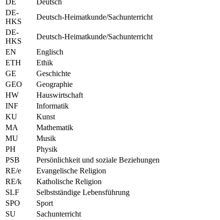
DE
Deutsch
DE-
Deutsch-Heimatkunde/Sachunterricht
HKS
DE-
Deutsch-Heimatkunde/Sachunterricht
HKS
EN
Englisch
ETH
Ethik
GE
Geschichte
GEO
Geographie
HW
Hauswirtschaft
INF
Informatik
KU
Kunst
MA
Mathematik
MU
Musik
PH
Physik
PSB
Persönlichkeit und soziale Beziehungen
RE/e
Evangelische Religion
RE/k
Katholische Religion
SLF
Selbstständige Lebensführung
SPO
Sport
SU
Sachunterricht