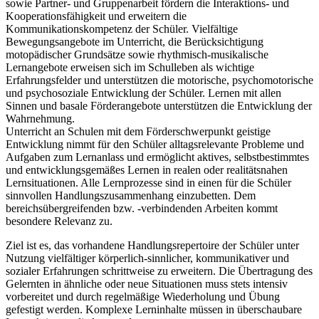
sowie Partner- und Gruppenarbeit fördern die Interaktions- und
Kooperationsfähigkeit und erweitern die
Kommunikationskompetenz der Schüler. Vielfältige
Bewegungsangebote im Unterricht, die Berücksichtigung
motopädischer Grundsätze sowie rhythmisch-musikalische
Lernangebote erweisen sich im Schulleben als wichtige
Erfahrungsfelder und unterstützen die motorische, psychomotorische
und psychosoziale Entwicklung der Schüler. Lernen mit allen
Sinnen und basale Förderangebote unterstützen die Entwicklung der
Wahrnehmung.
Unterricht an Schulen mit dem Förderschwerpunkt geistige
Entwicklung nimmt für den Schüler alltagsrelevante Probleme und
Aufgaben zum Lernanlass und ermöglicht aktives, selbstbestimmtes
und entwicklungsgemäßes Lernen in realen oder realitätsnahen
Lernsituationen. Alle Lernprozesse sind in einen für die Schüler
sinnvollen Handlungszusammenhang einzubetten. Dem
bereichsübergreifenden bzw. -verbindenden Arbeiten kommt
besondere Relevanz zu.
Ziel ist es, das vorhandene Handlungsrepertoire der Schüler unter
Nutzung vielfältiger körperlich-sinnlicher, kommunikativer und
sozialer Erfahrungen schrittweise zu erweitern. Die Übertragung des
Gelernten in ähnliche oder neue Situationen muss stets intensiv
vorbereitet und durch regelmäßige Wiederholung und Übung
gefestigt werden. Komplexe Lerninhalte müssen in überschaubare