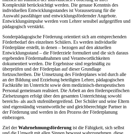
Komplexität berücksichtigt werden. Die genaue Kenntnis des
individuellen Entwicklungsstandes ist Voraussetzung für die
Auswahl passfähiger und entwicklungsfördernder Angebote.
Entwicklungsimpulse werden vom Lehrer sensibel aufgegriffen und
pädagogisch verstärkt.
Sonderpädagogische Förderung orientiert sich am entsprechenden
Förderbedarf des einzelnen Schülers. Es werden individuelle
Förderpläne erstellt, in denen – bezogen auf den aktuellen
Entwicklungsstand – die Förderziele formuliert und die sich daraus
ergebenden Fördermaßnahmen und Verantwortlichkeiten
dokumentiert werden. Die Ergebnisse sind regelmäßig zu
überprüfen und der Förderplan auf dieser Grundlage
fortzuschreiben. Die Umsetzung des Förderplanes wird durch alle
an der Bildung und Erziehung beteiligten Lehrer, pädagogischen
Fachkräfte im Unterricht sowie dem medizinisch-therapeutischen
Personal gemeinsam realisiert. Die Arbeit an den förderspezifischen
Zielsetzungen erfolgt über den gesamten Unterrichtstag sowohl
bereichs- als auch stufenübergreifend. Der Schüler und seine Eltern
sind eigenständig verantwortliche und gleichberechtigte Partner in
der Förderung und werden in den Prozess der Förderplanung
einbezogen.
Ziel der
Wahrnehmungsförderung
ist die Fähigkeit, sich selbst
und die Umwelt mit allen Sinnen bewusst wahrzunehmen, diese