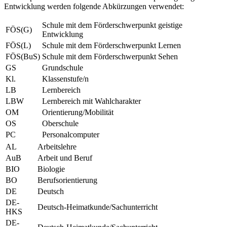
Entwicklung werden folgende Abkürzungen verwendet:
Schule mit dem Förderschwerpunkt geistige
FÖS(G)
Entwicklung
FÖS(L)
Schule mit dem Förderschwerpunkt Lernen
FÖS(BuS)
Schule mit dem Förderschwerpunkt Sehen
GS
Grundschule
Kl.
Klassenstufe/n
LB
Lernbereich
LBW
Lernbereich mit Wahlcharakter
OM
Orientierung/Mobilität
OS
Oberschule
PC
Personalcomputer
AL
Arbeitslehre
AuB
Arbeit und Beruf
BIO
Biologie
BO
Berufsorientierung
DE
Deutsch
DE-
Deutsch-Heimatkunde/Sachunterricht
HKS
DE-