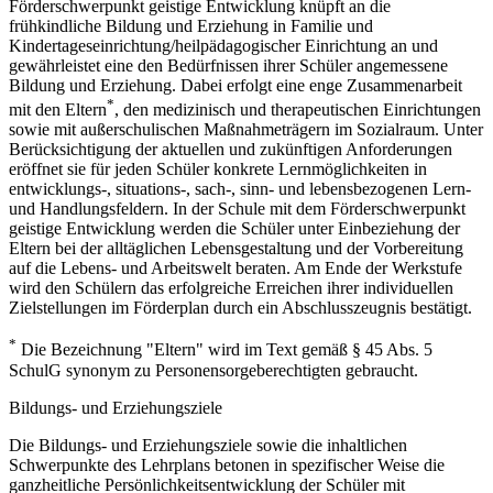
Förderschwerpunkt geistige Entwicklung knüpft an die
frühkindliche Bildung und Erziehung in Familie und
Kindertageseinrichtung/heilpädagogischer Einrichtung an und
gewährleistet eine den Bedürfnissen ihrer Schüler angemessene
Bildung und Erziehung. Dabei erfolgt eine enge Zusammenarbeit
*
mit den Eltern
, den medizinisch und therapeutischen Einrichtungen
sowie mit außerschulischen Maßnahmeträgern im Sozialraum. Unter
Berücksichtigung der aktuellen und zukünftigen Anforderungen
eröffnet sie für jeden Schüler konkrete Lernmöglichkeiten in
entwicklungs-, situations-, sach-, sinn- und lebensbezogenen Lern-
und Handlungsfeldern. In der Schule mit dem Förderschwerpunkt
geistige Entwicklung werden die Schüler unter Einbeziehung der
Eltern bei der alltäglichen Lebensgestaltung und der Vorbereitung
auf die Lebens- und Arbeitswelt beraten. Am Ende der Werkstufe
wird den Schülern das erfolgreiche Erreichen ihrer individuellen
Zielstellungen im Förderplan durch ein Abschlusszeugnis bestätigt.
*
Die Bezeichnung "Eltern" wird im Text gemäß § 45 Abs. 5
SchulG synonym zu Personensorgeberechtigten gebraucht.
Bildungs- und Erziehungsziele
Die Bildungs- und Erziehungsziele sowie die inhaltlichen
Schwerpunkte des Lehrplans betonen in spezifischer Weise die
ganzheitliche Persönlichkeitsentwicklung der Schüler mit