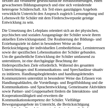
flexibel auf veränderte gesellschaftliche Herausforderungen, einen
gewachsenen Bildungsanspruch und eine sich verändernde
heterogene Schülerschaft. Als Teil eines ganztägigen Angebots
verwirklicht Unterricht den Anspruch zugleich Lernumgebung und
Lebenswelt für Schüler mit dem Förderschwerpunkt geistige
Entwicklung zu sein.
Die Umsetzung des Lehrplans orientiert sich an der physischen,
psychischen und sozialen Ausgangslage der Schüler sowie ihrem
aktuellen Entwicklungsstand. Die Realisierung der Bildungs- und
Erziehungsziele ist dabei in besonderer Weise an die
Berücksichtigung der individuellen Lernbedürfnisse, Lerninteressen
sowie der spezifischen Lebenssituation der Schüler gebunden.
Um die ganzheitliche Entwicklung der Schüler umfassend zu
unterstützen, ist eine durchgängige Beachtung der
förderspezifischen Ziele erforderlich. Während des gesamten
Unterrichtstages sind Kommunikations- und Sprechanlässe situativ
zu initiieren. Handlungsbegleitendes und handlungsleitendes
Kommunizieren unterstützt in besonderer Weise das Erfassen von
Handlungsabläufen, die Vorstellungs- und Begriffsbildung und die
Kommunikations- und Sprachentwicklung. Gemeinsame Aktivitäten
sowie Partner- und Gruppenarbeit fördern die Interaktions- und
Kooperationsfähigkeit und erweitern die
Kommunikationskompetenz der Schüler. Vielfältige
Bewegungsangebote im Unterricht, die Berücksichtigung