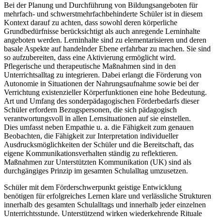
Bei der Planung und Durchführung von Bildungsangeboten für
mehrfach- und schwerstmehrfachbehinderte Schüler ist in diesem
Kontext darauf zu achten, dass sowohl deren körperliche
Grundbedürfnisse berücksichtigt als auch anregende Lerninhalte
angeboten werden. Lerninhalte sind zu elementarisieren und deren
basale Aspekte auf handelnder Ebene erfahrbar zu machen. Sie sind
so aufzubereiten, dass eine Aktivierung ermöglicht wird.
Pflegerische und therapeutische Maßnahmen sind in den
Unterrichtsalltag zu integrieren. Dabei erlangt die Förderung von
Autonomie in Situationen der Nahrungsaufnahme sowie bei der
Verrichtung existenzieller Körperfunktionen eine hohe Bedeutung.
Art und Umfang des sonderpädagogischen Förderbedarfs dieser
Schüler erfordern Bezugspersonen, die sich pädagogisch
verantwortungsvoll in allen Lernsituationen auf sie einstellen.
Dies umfasst neben Empathie u. a. die Fähigkeit zum genauen
Beobachten, die Fähigkeit zur Interpretation individueller
Ausdrucksmöglichkeiten der Schüler und die Bereitschaft, das
eigene Kommunikationsverhalten ständig zu reflektieren.
Maßnahmen zur Unterstützten Kommunikation (UK) sind als
durchgängiges Prinzip im gesamten Schulalltag umzusetzen.
Schüler mit dem Förderschwerpunkt geistige Entwicklung
benötigen für erfolgreiches Lernen klare und verlässliche Strukturen
innerhalb des gesamten Schulalltags und innerhalb jeder einzelnen
Unterrichtsstunde. Unterstützend wirken wiederkehrende Rituale