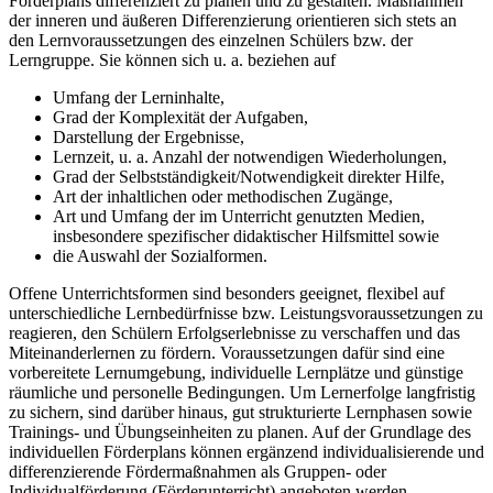
Förderplans differenziert zu planen und zu gestalten. Maßnahmen
der inneren und äußeren Differenzierung orientieren sich stets an
den Lernvoraussetzungen des einzelnen Schülers bzw. der
Lerngruppe. Sie können sich u. a. beziehen auf
Umfang der Lerninhalte,
Grad der Komplexität der Aufgaben,
Darstellung der Ergebnisse,
Lernzeit, u. a. Anzahl der notwendigen Wiederholungen,
Grad der Selbstständigkeit/Notwendigkeit direkter Hilfe,
Art der inhaltlichen oder methodischen Zugänge,
Art und Umfang der im Unterricht genutzten Medien,
insbesondere spezifischer didaktischer Hilfsmittel sowie
die Auswahl der Sozialformen.
Offene Unterrichtsformen sind besonders geeignet, flexibel auf
unterschiedliche Lernbedürfnisse bzw. Leistungsvoraussetzungen zu
reagieren, den Schülern Erfolgserlebnisse zu verschaffen und das
Miteinanderlernen zu fördern. Voraussetzungen dafür sind eine
vorbereitete Lernumgebung, individuelle Lernplätze und günstige
räumliche und personelle Bedingungen. Um Lernerfolge langfristig
zu sichern, sind darüber hinaus, gut strukturierte Lernphasen sowie
Trainings- und Übungseinheiten zu planen. Auf der Grundlage des
individuellen Förderplans können ergänzend individualisierende und
differenzierende Fördermaßnahmen als Gruppen- oder
Individualförderung (Förderunterricht) angeboten werden.