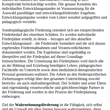
Komplexität berücksichtigt werden. Die genaue Kenntnis des
individuellen Entwicklungsstandes ist Voraussetzung für die
Auswahl passfähiger und entwicklungsfördernder Angebote.
Entwicklungsimpulse werden vom Lehrer sensibel aufgegriffen und
pädagogisch verstärkt.
Sonderpädagogische Förderung orientiert sich am entsprechenden
Förderbedarf des einzelnen Schülers. Es werden individuelle
Förderpläne erstellt, in denen – bezogen auf den aktuellen
Entwicklungsstand – die Förderziele formuliert und die sich daraus
ergebenden Fördermaßnahmen und Verantwortlichkeiten
dokumentiert werden. Die Ergebnisse sind regelmäßig zu
überprüfen und der Förderplan auf dieser Grundlage
fortzuschreiben. Die Umsetzung des Förderplanes wird durch alle
an der Bildung und Erziehung beteiligten Lehrer, pädagogischen
Fachkräfte im Unterricht sowie dem medizinisch-therapeutischen
Personal gemeinsam realisiert. Die Arbeit an den förderspezifischen
Zielsetzungen erfolgt über den gesamten Unterrichtstag sowohl
bereichs- als auch stufenübergreifend. Der Schüler und seine Eltern
sind eigenständig verantwortliche und gleichberechtigte Partner in
der Förderung und werden in den Prozess der Förderplanung
einbezogen.
Ziel der
Wahrnehmungsförderung
ist die Fähigkeit, sich selbst
und die Umwelt mit allen Sinnen bewusst wahrzunehmen, diese