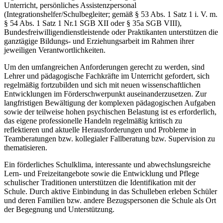
Unterricht, persönliches Assistenzpersonal
(Integrationshelfer/Schulbegleiter; gemäß § 53 Abs. 1 Satz 1 i. V. m.
§ 54 Abs. 1 Satz 1 Nr.1 SGB XII oder § 35a SGB VIII),
Bundesfreiwilligendienstleistende oder Praktikanten unterstützen die
ganztägige Bildungs- und Erziehungsarbeit im Rahmen ihrer
jeweiligen Verantwortlichkeiten.
Um den umfangreichen Anforderungen gerecht zu werden, sind
Lehrer und pädagogische Fachkräfte im Unterricht gefordert, sich
regelmäßig fortzubilden und sich mit neuen wissenschaftlichen
Entwicklungen im Förderschwerpunkt auseinanderzusetzen. Zur
langfristigen Bewältigung der komplexen pädagogischen Aufgaben
sowie der teilweise hohen psychischen Belastung ist es erforderlich,
das eigene professionelle Handeln regelmäßig kritisch zu
reflektieren und aktuelle Herausforderungen und Probleme in
Teamberatungen bzw. kollegialer Fallberatung bzw. Supervision zu
thematisieren.
Ein förderliches Schulklima, interessante und abwechslungsreiche
Lern- und Freizeitangebote sowie die Entwicklung und Pflege
schulischer Traditionen unterstützen die Identifikation mit der
Schule. Durch aktive Einbindung in das Schulleben erleben Schüler
und deren Familien bzw. andere Bezugspersonen die Schule als Ort
der Begegnung und Unterstützung.