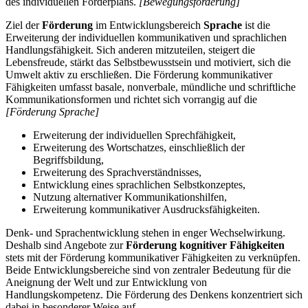
des individuellen Förderplans.
[Bewegungsförderung]
Ziel der
Förderung
im Entwicklungsbereich
Sprache
ist die
Erweiterung der individuellen kommunikativen und sprachlichen
Handlungsfähigkeit. Sich anderen mitzuteilen, steigert die
Lebensfreude, stärkt das Selbstbewusstsein und motiviert, sich die
Umwelt aktiv zu erschließen. Die Förderung kommunikativer
Fähigkeiten umfasst basale, nonverbale, mündliche und schriftliche
Kommunikationsformen und richtet sich vorrangig auf die
[Förderung Sprache]
Erweiterung der individuellen Sprechfähigkeit,
Erweiterung des Wortschatzes, einschließlich der
Begriffsbildung,
Erweiterung des Sprachverständnisses,
Entwicklung eines sprachlichen Selbstkonzeptes,
Nutzung alternativer Kommunikationshilfen,
Erweiterung kommunikativer Ausdrucksfähigkeiten.
Denk- und Sprachentwicklung stehen in enger Wechselwirkung.
Deshalb sind Angebote zur
Förderung kognitiver Fähigkeiten
stets mit der Förderung kommunikativer Fähigkeiten zu verknüpfen.
Beide Entwicklungsbereiche sind von zentraler Bedeutung für die
Aneignung der Welt und zur Entwicklung von
Handlungskompetenz. Die Förderung des Denkens konzentriert sich
dabei in besonderer Weise auf