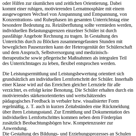
oder Hilfen zur räumlichen und zeitlichen Orientierung. Dabei
kommt einer ruhigen, motivierenden Lernatmosphäre mit einem
ausgewogenen Wechsel von Anspannung und Entspannung, von
Konzentrations- und Ruhephasen im gesamten Unterrichtstag eine
besondere Bedeutung zu. Reizüberflutung sollte vermieden werden,
individuellen Belastungsgrenzen einzelner Schüler ist durch
passfähige Angebote Rechnung zu tragen. In Gestaltung des
Unterrichts durch zu Blöcken zusammengefassten Stunden mit
beweglichen Pausenzeiten kann der Heterogenität der Schülerschaft
und dem Anspruch, Selbstversorgung und medizinisch-
therapeutische sowie pflegerische Maßnahmen als integralen Teil
des Unterrichtstages zu leben, flexibel entsprochen werden.
Die Leistungsermittlung und Leistungsbewertung orientiert sich
grundsätzlich am individuellen Lernfortschritt der Schüler. Innerhalb
einer Klasse wird auf das Erreichen gleicher Lernziele für alle
verzichtet, es erfolgt keine Benotung. Die Schüler erhalten durch ein
motivierendes stärkenorientiertes und wertschätzendes
pädagogisches Feedback in verbaler bzw. visualisierter Form
regelmäßig, z. T. auch in kurzen Zeitabständen eine Rückmeldung
über ihren Leistungsstand. Zur Ermittlung und Dokumentation des
individuellen Lernfortschrittes kommen neben dem Förderplan
zusätzlich Beobachtungsbögen bzw. Kompetenzraster zur
Anwendung.
Die Gestaltung des Bildungs- und Erziehungsprozesses an Schulen