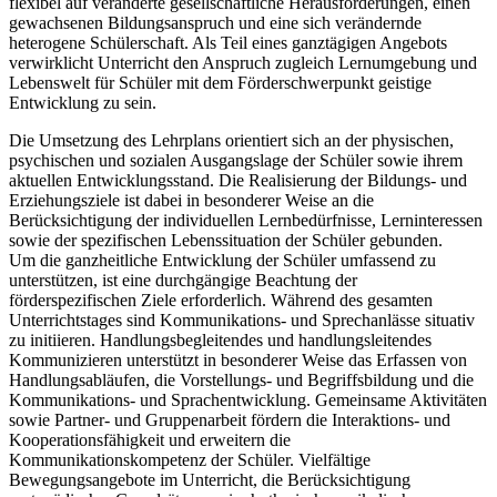
flexibel auf veränderte gesellschaftliche Herausforderungen, einen
gewachsenen Bildungsanspruch und eine sich verändernde
heterogene Schülerschaft. Als Teil eines ganztägigen Angebots
verwirklicht Unterricht den Anspruch zugleich Lernumgebung und
Lebenswelt für Schüler mit dem Förderschwerpunkt geistige
Entwicklung zu sein.
Die Umsetzung des Lehrplans orientiert sich an der physischen,
psychischen und sozialen Ausgangslage der Schüler sowie ihrem
aktuellen Entwicklungsstand. Die Realisierung der Bildungs- und
Erziehungsziele ist dabei in besonderer Weise an die
Berücksichtigung der individuellen Lernbedürfnisse, Lerninteressen
sowie der spezifischen Lebenssituation der Schüler gebunden.
Um die ganzheitliche Entwicklung der Schüler umfassend zu
unterstützen, ist eine durchgängige Beachtung der
förderspezifischen Ziele erforderlich. Während des gesamten
Unterrichtstages sind Kommunikations- und Sprechanlässe situativ
zu initiieren. Handlungsbegleitendes und handlungsleitendes
Kommunizieren unterstützt in besonderer Weise das Erfassen von
Handlungsabläufen, die Vorstellungs- und Begriffsbildung und die
Kommunikations- und Sprachentwicklung. Gemeinsame Aktivitäten
sowie Partner- und Gruppenarbeit fördern die Interaktions- und
Kooperationsfähigkeit und erweitern die
Kommunikationskompetenz der Schüler. Vielfältige
Bewegungsangebote im Unterricht, die Berücksichtigung