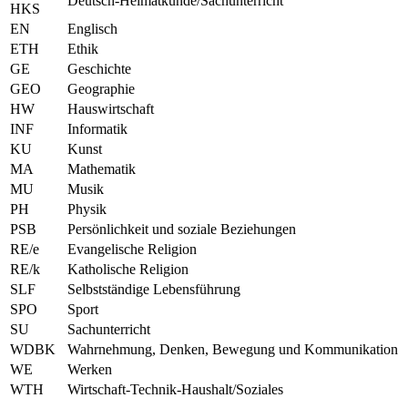
Deutsch-Heimatkunde/Sachunterricht
HKS
EN
Englisch
ETH
Ethik
GE
Geschichte
GEO
Geographie
HW
Hauswirtschaft
INF
Informatik
KU
Kunst
MA
Mathematik
MU
Musik
PH
Physik
PSB
Persönlichkeit und soziale Beziehungen
RE/e
Evangelische Religion
RE/k
Katholische Religion
SLF
Selbstständige Lebensführung
SPO
Sport
SU
Sachunterricht
WDBK
Wahrnehmung, Denken, Bewegung und Kommunikation
WE
Werken
WTH
Wirtschaft-Technik-Haushalt/Soziales