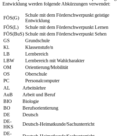
Entwicklung werden folgende Abkürzungen verwendet:
Schule mit dem Förderschwerpunkt geistige
FÖS(G)
Entwicklung
FÖS(L)
Schule mit dem Förderschwerpunkt Lernen
FÖS(BuS)
Schule mit dem Förderschwerpunkt Sehen
GS
Grundschule
Kl.
Klassenstufe/n
LB
Lernbereich
LBW
Lernbereich mit Wahlcharakter
OM
Orientierung/Mobilität
OS
Oberschule
PC
Personalcomputer
AL
Arbeitslehre
AuB
Arbeit und Beruf
BIO
Biologie
BO
Berufsorientierung
DE
Deutsch
DE-
Deutsch-Heimatkunde/Sachunterricht
HKS
DE-