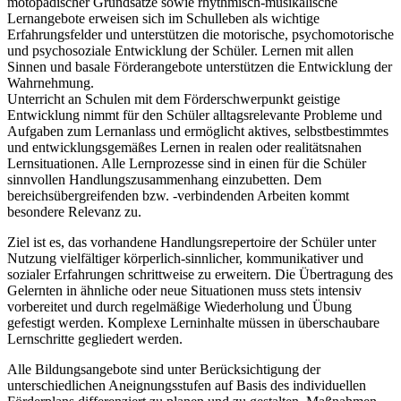
motopädischer Grundsätze sowie rhythmisch-musikalische
Lernangebote erweisen sich im Schulleben als wichtige
Erfahrungsfelder und unterstützen die motorische, psychomotorische
und psychosoziale Entwicklung der Schüler. Lernen mit allen
Sinnen und basale Förderangebote unterstützen die Entwicklung der
Wahrnehmung.
Unterricht an Schulen mit dem Förderschwerpunkt geistige
Entwicklung nimmt für den Schüler alltagsrelevante Probleme und
Aufgaben zum Lernanlass und ermöglicht aktives, selbstbestimmtes
und entwicklungsgemäßes Lernen in realen oder realitätsnahen
Lernsituationen. Alle Lernprozesse sind in einen für die Schüler
sinnvollen Handlungszusammenhang einzubetten. Dem
bereichsübergreifenden bzw. -verbindenden Arbeiten kommt
besondere Relevanz zu.
Ziel ist es, das vorhandene Handlungsrepertoire der Schüler unter
Nutzung vielfältiger körperlich-sinnlicher, kommunikativer und
sozialer Erfahrungen schrittweise zu erweitern. Die Übertragung des
Gelernten in ähnliche oder neue Situationen muss stets intensiv
vorbereitet und durch regelmäßige Wiederholung und Übung
gefestigt werden. Komplexe Lerninhalte müssen in überschaubare
Lernschritte gegliedert werden.
Alle Bildungsangebote sind unter Berücksichtigung der
unterschiedlichen Aneignungsstufen auf Basis des individuellen