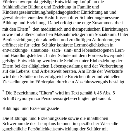
Förderschwerpunkt geistige Entwicklung knüpft an die
frühkindliche Bildung und Erziehung in Familie und
Kindertageseinrichtung/heilpädagogischer Einrichtung an und
gewährleistet eine den Bedürfnissen ihrer Schüler angemessene
Bildung und Erziehung. Dabei erfolgt eine enge Zusammenarbeit
*
mit den Eltern
, den medizinisch und therapeutischen Einrichtungen
sowie mit außerschulischen Maßnahmeträgern im Sozialraum. Unter
Berücksichtigung der aktuellen und zukünftigen Anforderungen
eröffnet sie für jeden Schüler konkrete Lernmöglichkeiten in
entwicklungs-, situations-, sach-, sinn- und lebensbezogenen Lern-
und Handlungsfeldern. In der Schule mit dem Förderschwerpunkt
geistige Entwicklung werden die Schüler unter Einbeziehung der
Eltern bei der alltäglichen Lebensgestaltung und der Vorbereitung
auf die Lebens- und Arbeitswelt beraten. Am Ende der Werkstufe
wird den Schülern das erfolgreiche Erreichen ihrer individuellen
Zielstellungen im Förderplan durch ein Abschlusszeugnis bestätigt.
*
Die Bezeichnung "Eltern" wird im Text gemäß § 45 Abs. 5
SchulG synonym zu Personensorgeberechtigten gebraucht.
Bildungs- und Erziehungsziele
Die Bildungs- und Erziehungsziele sowie die inhaltlichen
Schwerpunkte des Lehrplans betonen in spezifischer Weise die
ganzheitliche Persönlichkeitsentwicklung der Schüler mit