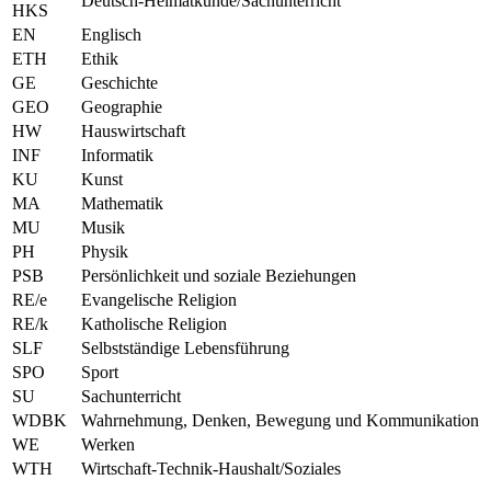
Deutsch-Heimatkunde/Sachunterricht
HKS
EN
Englisch
ETH
Ethik
GE
Geschichte
GEO
Geographie
HW
Hauswirtschaft
INF
Informatik
KU
Kunst
MA
Mathematik
MU
Musik
PH
Physik
PSB
Persönlichkeit und soziale Beziehungen
RE/e
Evangelische Religion
RE/k
Katholische Religion
SLF
Selbstständige Lebensführung
SPO
Sport
SU
Sachunterricht
WDBK
Wahrnehmung, Denken, Bewegung und Kommunikation
WE
Werken
WTH
Wirtschaft-Technik-Haushalt/Soziales