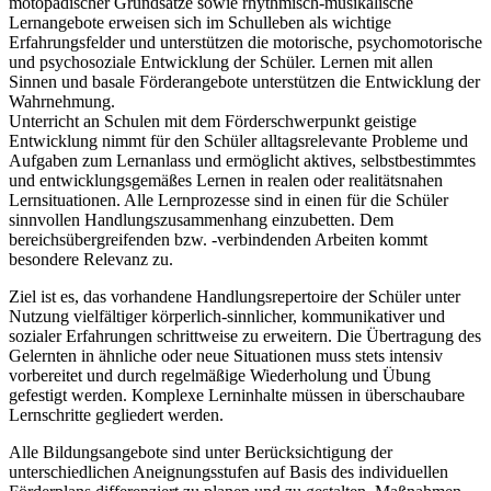
motopädischer Grundsätze sowie rhythmisch-musikalische
Lernangebote erweisen sich im Schulleben als wichtige
Erfahrungsfelder und unterstützen die motorische, psychomotorische
und psychosoziale Entwicklung der Schüler. Lernen mit allen
Sinnen und basale Förderangebote unterstützen die Entwicklung der
Wahrnehmung.
Unterricht an Schulen mit dem Förderschwerpunkt geistige
Entwicklung nimmt für den Schüler alltagsrelevante Probleme und
Aufgaben zum Lernanlass und ermöglicht aktives, selbstbestimmtes
und entwicklungsgemäßes Lernen in realen oder realitätsnahen
Lernsituationen. Alle Lernprozesse sind in einen für die Schüler
sinnvollen Handlungszusammenhang einzubetten. Dem
bereichsübergreifenden bzw. -verbindenden Arbeiten kommt
besondere Relevanz zu.
Ziel ist es, das vorhandene Handlungsrepertoire der Schüler unter
Nutzung vielfältiger körperlich-sinnlicher, kommunikativer und
sozialer Erfahrungen schrittweise zu erweitern. Die Übertragung des
Gelernten in ähnliche oder neue Situationen muss stets intensiv
vorbereitet und durch regelmäßige Wiederholung und Übung
gefestigt werden. Komplexe Lerninhalte müssen in überschaubare
Lernschritte gegliedert werden.
Alle Bildungsangebote sind unter Berücksichtigung der
unterschiedlichen Aneignungsstufen auf Basis des individuellen