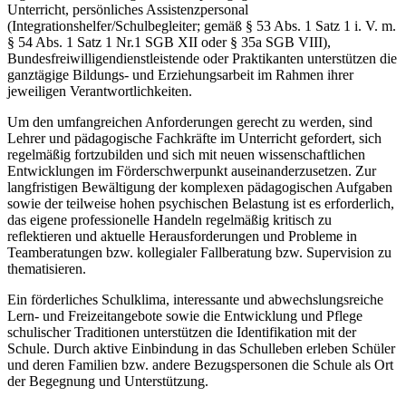
Unterricht, persönliches Assistenzpersonal
(Integrationshelfer/Schulbegleiter; gemäß § 53 Abs. 1 Satz 1 i. V. m.
§ 54 Abs. 1 Satz 1 Nr.1 SGB XII oder § 35a SGB VIII),
Bundesfreiwilligendienstleistende oder Praktikanten unterstützen die
ganztägige Bildungs- und Erziehungsarbeit im Rahmen ihrer
jeweiligen Verantwortlichkeiten.
Um den umfangreichen Anforderungen gerecht zu werden, sind
Lehrer und pädagogische Fachkräfte im Unterricht gefordert, sich
regelmäßig fortzubilden und sich mit neuen wissenschaftlichen
Entwicklungen im Förderschwerpunkt auseinanderzusetzen. Zur
langfristigen Bewältigung der komplexen pädagogischen Aufgaben
sowie der teilweise hohen psychischen Belastung ist es erforderlich,
das eigene professionelle Handeln regelmäßig kritisch zu
reflektieren und aktuelle Herausforderungen und Probleme in
Teamberatungen bzw. kollegialer Fallberatung bzw. Supervision zu
thematisieren.
Ein förderliches Schulklima, interessante und abwechslungsreiche
Lern- und Freizeitangebote sowie die Entwicklung und Pflege
schulischer Traditionen unterstützen die Identifikation mit der
Schule. Durch aktive Einbindung in das Schulleben erleben Schüler
und deren Familien bzw. andere Bezugspersonen die Schule als Ort
der Begegnung und Unterstützung.