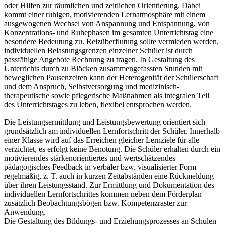
oder Hilfen zur räumlichen und zeitlichen Orientierung. Dabei
kommt einer ruhigen, motivierenden Lernatmosphäre mit einem
ausgewogenen Wechsel von Anspannung und Entspannung, von
Konzentrations- und Ruhephasen im gesamten Unterrichtstag eine
besondere Bedeutung zu. Reizüberflutung sollte vermieden werden,
individuellen Belastungsgrenzen einzelner Schüler ist durch
passfähige Angebote Rechnung zu tragen. In Gestaltung des
Unterrichts durch zu Blöcken zusammengefassten Stunden mit
beweglichen Pausenzeiten kann der Heterogenität der Schülerschaft
und dem Anspruch, Selbstversorgung und medizinisch-
therapeutische sowie pflegerische Maßnahmen als integralen Teil
des Unterrichtstages zu leben, flexibel entsprochen werden.
Die Leistungsermittlung und Leistungsbewertung orientiert sich
grundsätzlich am individuellen Lernfortschritt der Schüler. Innerhalb
einer Klasse wird auf das Erreichen gleicher Lernziele für alle
verzichtet, es erfolgt keine Benotung. Die Schüler erhalten durch ein
motivierendes stärkenorientiertes und wertschätzendes
pädagogisches Feedback in verbaler bzw. visualisierter Form
regelmäßig, z. T. auch in kurzen Zeitabständen eine Rückmeldung
über ihren Leistungsstand. Zur Ermittlung und Dokumentation des
individuellen Lernfortschrittes kommen neben dem Förderplan
zusätzlich Beobachtungsbögen bzw. Kompetenzraster zur
Anwendung.
Die Gestaltung des Bildungs- und Erziehungsprozesses an Schulen