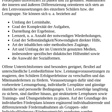
Förderplans differenziert zu planen und zu gestalten. Maßnahmen
der inneren und äußeren Differenzierung orientieren sich stets an
den Lernvoraussetzungen des einzelnen Schülers bzw. der
Lerngruppe. Sie können sich u. a. beziehen auf
Umfang der Lerninhalte,
Grad der Komplexität der Aufgaben,
Darstellung der Ergebnisse,
Lernzeit, u. a. Anzahl der notwendigen Wiederholungen,
Grad der Selbstständigkeit/Notwendigkeit direkter Hilfe,
Art der inhaltlichen oder methodischen Zugänge,
Art und Umfang der im Unterricht genutzten Medien,
insbesondere spezifischer didaktischer Hilfsmittel sowie
die Auswahl der Sozialformen.
Offene Unterrichtsformen sind besonders geeignet, flexibel auf
unterschiedliche Lernbedürfnisse bzw. Leistungsvoraussetzungen zu
reagieren, den Schülern Erfolgserlebnisse zu verschaffen und das
Miteinanderlernen zu fördern. Voraussetzungen dafür sind eine
vorbereitete Lernumgebung, individuelle Lernplätze und günstige
räumliche und personelle Bedingungen. Um Lernerfolge langfristig
zu sichern, sind darüber hinaus, gut strukturierte Lernphasen sowie
Trainings- und Übungseinheiten zu planen. Auf der Grundlage des
individuellen Förderplans können ergänzend individualisierende und
differenzierende Fördermaßnahmen als Gruppen- oder
Individualförderung (Förderunterricht) angeboten werden.