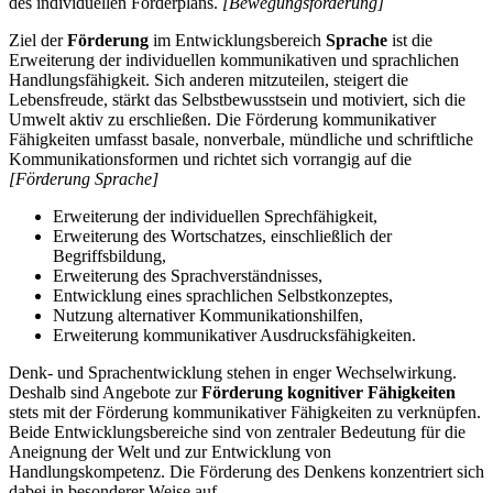
des individuellen Förderplans.
[Bewegungsförderung]
Ziel der
Förderung
im Entwicklungsbereich
Sprache
ist die
Erweiterung der individuellen kommunikativen und sprachlichen
Handlungsfähigkeit. Sich anderen mitzuteilen, steigert die
Lebensfreude, stärkt das Selbstbewusstsein und motiviert, sich die
Umwelt aktiv zu erschließen. Die Förderung kommunikativer
Fähigkeiten umfasst basale, nonverbale, mündliche und schriftliche
Kommunikationsformen und richtet sich vorrangig auf die
[Förderung Sprache]
Erweiterung der individuellen Sprechfähigkeit,
Erweiterung des Wortschatzes, einschließlich der
Begriffsbildung,
Erweiterung des Sprachverständnisses,
Entwicklung eines sprachlichen Selbstkonzeptes,
Nutzung alternativer Kommunikationshilfen,
Erweiterung kommunikativer Ausdrucksfähigkeiten.
Denk- und Sprachentwicklung stehen in enger Wechselwirkung.
Deshalb sind Angebote zur
Förderung kognitiver Fähigkeiten
stets mit der Förderung kommunikativer Fähigkeiten zu verknüpfen.
Beide Entwicklungsbereiche sind von zentraler Bedeutung für die
Aneignung der Welt und zur Entwicklung von
Handlungskompetenz. Die Förderung des Denkens konzentriert sich
dabei in besonderer Weise auf