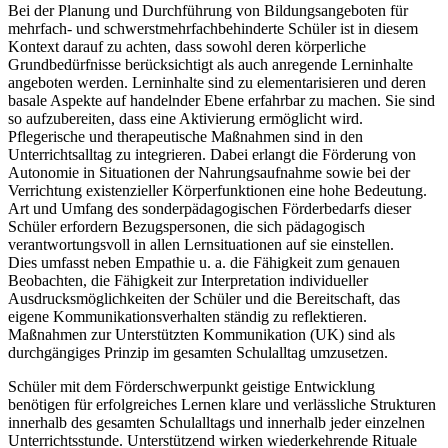
Bei der Planung und Durchführung von Bildungsangeboten für
mehrfach- und schwerstmehrfachbehinderte Schüler ist in diesem
Kontext darauf zu achten, dass sowohl deren körperliche
Grundbedürfnisse berücksichtigt als auch anregende Lerninhalte
angeboten werden. Lerninhalte sind zu elementarisieren und deren
basale Aspekte auf handelnder Ebene erfahrbar zu machen. Sie sind
so aufzubereiten, dass eine Aktivierung ermöglicht wird.
Pflegerische und therapeutische Maßnahmen sind in den
Unterrichtsalltag zu integrieren. Dabei erlangt die Förderung von
Autonomie in Situationen der Nahrungsaufnahme sowie bei der
Verrichtung existenzieller Körperfunktionen eine hohe Bedeutung.
Art und Umfang des sonderpädagogischen Förderbedarfs dieser
Schüler erfordern Bezugspersonen, die sich pädagogisch
verantwortungsvoll in allen Lernsituationen auf sie einstellen.
Dies umfasst neben Empathie u. a. die Fähigkeit zum genauen
Beobachten, die Fähigkeit zur Interpretation individueller
Ausdrucksmöglichkeiten der Schüler und die Bereitschaft, das
eigene Kommunikationsverhalten ständig zu reflektieren.
Maßnahmen zur Unterstützten Kommunikation (UK) sind als
durchgängiges Prinzip im gesamten Schulalltag umzusetzen.
Schüler mit dem Förderschwerpunkt geistige Entwicklung
benötigen für erfolgreiches Lernen klare und verlässliche Strukturen
innerhalb des gesamten Schulalltags und innerhalb jeder einzelnen
Unterrichtsstunde. Unterstützend wirken wiederkehrende Rituale