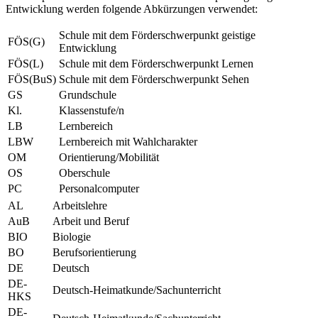
Entwicklung werden folgende Abkürzungen verwendet:
Schule mit dem Förderschwerpunkt geistige
FÖS(G)
Entwicklung
FÖS(L)
Schule mit dem Förderschwerpunkt Lernen
FÖS(BuS)
Schule mit dem Förderschwerpunkt Sehen
GS
Grundschule
Kl.
Klassenstufe/n
LB
Lernbereich
LBW
Lernbereich mit Wahlcharakter
OM
Orientierung/Mobilität
OS
Oberschule
PC
Personalcomputer
AL
Arbeitslehre
AuB
Arbeit und Beruf
BIO
Biologie
BO
Berufsorientierung
DE
Deutsch
DE-
Deutsch-Heimatkunde/Sachunterricht
HKS
DE-