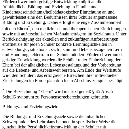
Förderschwerpunkt geistige Entwicklung knüpft an die
frühkindliche Bildung und Erziehung in Familie und
Kindertageseinrichtung/heilpädagogischer Einrichtung an und
gewährleistet eine den Bedürfnissen ihrer Schüler angemessene
Bildung und Erziehung. Dabei erfolgt eine enge Zusammenarbeit
*
mit den Eltern
, den medizinisch und therapeutischen Einrichtungen
sowie mit außerschulischen Maßnahmeträgern im Sozialraum. Unter
Berücksichtigung der aktuellen und zukünftigen Anforderungen
eröffnet sie für jeden Schüler konkrete Lernmöglichkeiten in
entwicklungs-, situations-, sach-, sinn- und lebensbezogenen Lern-
und Handlungsfeldern. In der Schule mit dem Förderschwerpunkt
geistige Entwicklung werden die Schüler unter Einbeziehung der
Eltern bei der alltäglichen Lebensgestaltung und der Vorbereitung
auf die Lebens- und Arbeitswelt beraten. Am Ende der Werkstufe
wird den Schülern das erfolgreiche Erreichen ihrer individuellen
Zielstellungen im Förderplan durch ein Abschlusszeugnis bestätigt.
*
Die Bezeichnung "Eltern" wird im Text gemäß § 45 Abs. 5
SchulG synonym zu Personensorgeberechtigten gebraucht.
Bildungs- und Erziehungsziele
Die Bildungs- und Erziehungsziele sowie die inhaltlichen
Schwerpunkte des Lehrplans betonen in spezifischer Weise die
ganzheitliche Persönlichkeitsentwicklung der Schüler mit