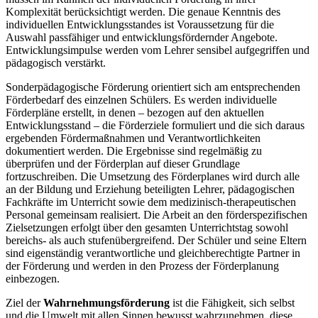
Komplexität berücksichtigt werden. Die genaue Kenntnis des
individuellen Entwicklungsstandes ist Voraussetzung für die
Auswahl passfähiger und entwicklungsfördernder Angebote.
Entwicklungsimpulse werden vom Lehrer sensibel aufgegriffen und
pädagogisch verstärkt.
Sonderpädagogische Förderung orientiert sich am entsprechenden
Förderbedarf des einzelnen Schülers. Es werden individuelle
Förderpläne erstellt, in denen – bezogen auf den aktuellen
Entwicklungsstand – die Förderziele formuliert und die sich daraus
ergebenden Fördermaßnahmen und Verantwortlichkeiten
dokumentiert werden. Die Ergebnisse sind regelmäßig zu
überprüfen und der Förderplan auf dieser Grundlage
fortzuschreiben. Die Umsetzung des Förderplanes wird durch alle
an der Bildung und Erziehung beteiligten Lehrer, pädagogischen
Fachkräfte im Unterricht sowie dem medizinisch-therapeutischen
Personal gemeinsam realisiert. Die Arbeit an den förderspezifischen
Zielsetzungen erfolgt über den gesamten Unterrichtstag sowohl
bereichs- als auch stufenübergreifend. Der Schüler und seine Eltern
sind eigenständig verantwortliche und gleichberechtigte Partner in
der Förderung und werden in den Prozess der Förderplanung
einbezogen.
Ziel der
Wahrnehmungsförderung
ist die Fähigkeit, sich selbst
und die Umwelt mit allen Sinnen bewusst wahrzunehmen, diese