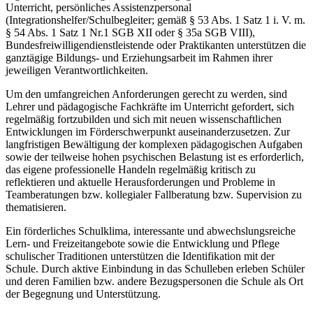
Unterricht, persönliches Assistenzpersonal
(Integrationshelfer/Schulbegleiter; gemäß § 53 Abs. 1 Satz 1 i. V. m.
§ 54 Abs. 1 Satz 1 Nr.1 SGB XII oder § 35a SGB VIII),
Bundesfreiwilligendienstleistende oder Praktikanten unterstützen die
ganztägige Bildungs- und Erziehungsarbeit im Rahmen ihrer
jeweiligen Verantwortlichkeiten.
Um den umfangreichen Anforderungen gerecht zu werden, sind
Lehrer und pädagogische Fachkräfte im Unterricht gefordert, sich
regelmäßig fortzubilden und sich mit neuen wissenschaftlichen
Entwicklungen im Förderschwerpunkt auseinanderzusetzen. Zur
langfristigen Bewältigung der komplexen pädagogischen Aufgaben
sowie der teilweise hohen psychischen Belastung ist es erforderlich,
das eigene professionelle Handeln regelmäßig kritisch zu
reflektieren und aktuelle Herausforderungen und Probleme in
Teamberatungen bzw. kollegialer Fallberatung bzw. Supervision zu
thematisieren.
Ein förderliches Schulklima, interessante und abwechslungsreiche
Lern- und Freizeitangebote sowie die Entwicklung und Pflege
schulischer Traditionen unterstützen die Identifikation mit der
Schule. Durch aktive Einbindung in das Schulleben erleben Schüler
und deren Familien bzw. andere Bezugspersonen die Schule als Ort
der Begegnung und Unterstützung.