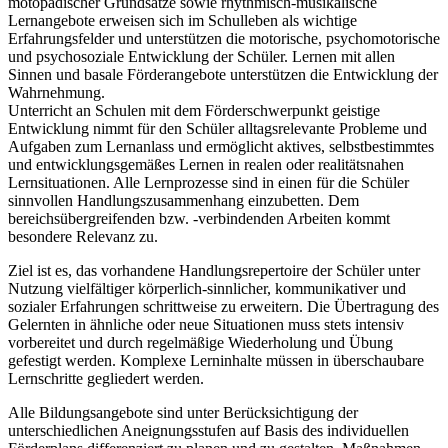
motopädischer Grundsätze sowie rhythmisch-musikalische
Lernangebote erweisen sich im Schulleben als wichtige
Erfahrungsfelder und unterstützen die motorische, psychomotorische
und psychosoziale Entwicklung der Schüler. Lernen mit allen
Sinnen und basale Förderangebote unterstützen die Entwicklung der
Wahrnehmung.
Unterricht an Schulen mit dem Förderschwerpunkt geistige
Entwicklung nimmt für den Schüler alltagsrelevante Probleme und
Aufgaben zum Lernanlass und ermöglicht aktives, selbstbestimmtes
und entwicklungsgemäßes Lernen in realen oder realitätsnahen
Lernsituationen. Alle Lernprozesse sind in einen für die Schüler
sinnvollen Handlungszusammenhang einzubetten. Dem
bereichsübergreifenden bzw. -verbindenden Arbeiten kommt
besondere Relevanz zu.
Ziel ist es, das vorhandene Handlungsrepertoire der Schüler unter
Nutzung vielfältiger körperlich-sinnlicher, kommunikativer und
sozialer Erfahrungen schrittweise zu erweitern. Die Übertragung des
Gelernten in ähnliche oder neue Situationen muss stets intensiv
vorbereitet und durch regelmäßige Wiederholung und Übung
gefestigt werden. Komplexe Lerninhalte müssen in überschaubare
Lernschritte gegliedert werden.
Alle Bildungsangebote sind unter Berücksichtigung der
unterschiedlichen Aneignungsstufen auf Basis des individuellen