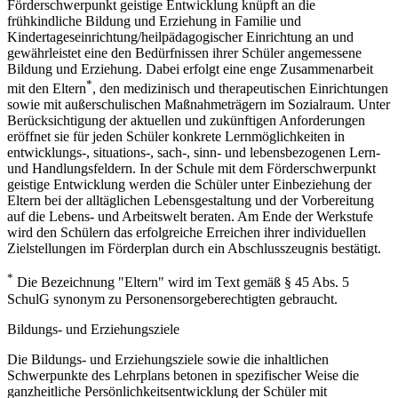
Förderschwerpunkt geistige Entwicklung knüpft an die
frühkindliche Bildung und Erziehung in Familie und
Kindertageseinrichtung/heilpädagogischer Einrichtung an und
gewährleistet eine den Bedürfnissen ihrer Schüler angemessene
Bildung und Erziehung. Dabei erfolgt eine enge Zusammenarbeit
*
mit den Eltern
, den medizinisch und therapeutischen Einrichtungen
sowie mit außerschulischen Maßnahmeträgern im Sozialraum. Unter
Berücksichtigung der aktuellen und zukünftigen Anforderungen
eröffnet sie für jeden Schüler konkrete Lernmöglichkeiten in
entwicklungs-, situations-, sach-, sinn- und lebensbezogenen Lern-
und Handlungsfeldern. In der Schule mit dem Förderschwerpunkt
geistige Entwicklung werden die Schüler unter Einbeziehung der
Eltern bei der alltäglichen Lebensgestaltung und der Vorbereitung
auf die Lebens- und Arbeitswelt beraten. Am Ende der Werkstufe
wird den Schülern das erfolgreiche Erreichen ihrer individuellen
Zielstellungen im Förderplan durch ein Abschlusszeugnis bestätigt.
*
Die Bezeichnung "Eltern" wird im Text gemäß § 45 Abs. 5
SchulG synonym zu Personensorgeberechtigten gebraucht.
Bildungs- und Erziehungsziele
Die Bildungs- und Erziehungsziele sowie die inhaltlichen
Schwerpunkte des Lehrplans betonen in spezifischer Weise die
ganzheitliche Persönlichkeitsentwicklung der Schüler mit