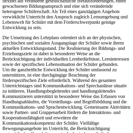
flexibel auf veränderte gesellschaftliche Herausforderungen, einen
gewachsenen Bildungsanspruch und eine sich verändernde
heterogene Schülerschaft. Als Teil eines ganztägigen Angebots
verwirklicht Unterricht den Anspruch zugleich Lernumgebung und
Lebenswelt für Schüler mit dem Förderschwerpunkt geistige
Entwicklung zu sein.
Die Umsetzung des Lehrplans orientiert sich an der physischen,
psychischen und sozialen Ausgangslage der Schüler sowie ihrem
aktuellen Entwicklungsstand. Die Realisierung der Bildungs- und
Erziehungsziele ist dabei in besonderer Weise an die
Berücksichtigung der individuellen Lernbedürfnisse, Lerninteressen
sowie der spezifischen Lebenssituation der Schüler gebunden.
Um die ganzheitliche Entwicklung der Schüler umfassend zu
unterstützen, ist eine durchgängige Beachtung der
förderspezifischen Ziele erforderlich. Während des gesamten
Unterrichtstages sind Kommunikations- und Sprechanlässe situativ
zu initiieren. Handlungsbegleitendes und handlungsleitendes
Kommunizieren unterstützt in besonderer Weise das Erfassen von
Handlungsabläufen, die Vorstellungs- und Begriffsbildung und die
Kommunikations- und Sprachentwicklung. Gemeinsame Aktivitäten
sowie Partner- und Gruppenarbeit fördern die Interaktions- und
Kooperationsfähigkeit und erweitern die
Kommunikationskompetenz der Schüler. Vielfältige
Bewegungsangebote im Unterricht, die Berücksichtigung