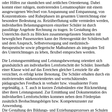
oder Hilfen zur räumlichen und zeitlichen Orientierung. Dabei
kommt einer ruhigen, motivierenden Lernatmosphäre mit einem
ausgewogenen Wechsel von Anspannung und Entspannung, von
Konzentrations- und Ruhephasen im gesamten Unterrichtstag eine
besondere Bedeutung zu. Reizüberflutung sollte vermieden werden,
individuellen Belastungsgrenzen einzelner Schüler ist durch
passfähige Angebote Rechnung zu tragen. In Gestaltung des
Unterrichts durch zu Blöcken zusammengefassten Stunden mit
beweglichen Pausenzeiten kann der Heterogenität der Schülerschaft
und dem Anspruch, Selbstversorgung und medizinisch-
therapeutische sowie pflegerische Maßnahmen als integralen Teil
des Unterrichtstages zu leben, flexibel entsprochen werden.
Die Leistungsermittlung und Leistungsbewertung orientiert sich
grundsätzlich am individuellen Lernfortschritt der Schüler. Innerhalb
einer Klasse wird auf das Erreichen gleicher Lernziele für alle
verzichtet, es erfolgt keine Benotung. Die Schüler erhalten durch ein
motivierendes stärkenorientiertes und wertschätzendes
pädagogisches Feedback in verbaler bzw. visualisierter Form
regelmäßig, z. T. auch in kurzen Zeitabständen eine Rückmeldung
über ihren Leistungsstand. Zur Ermittlung und Dokumentation des
individuellen Lernfortschrittes kommen neben dem Förderplan
zusätzlich Beobachtungsbögen bzw. Kompetenzraster zur
Anwendung.
Die Gestaltung des Bildungs- und Erziehungsprozesses an Schulen