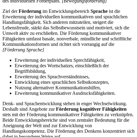
des individuellen Förderplans.
[Bewegungsförderung]
Ziel der
Förderung
im Entwicklungsbereich
Sprache
ist die
Erweiterung der individuellen kommunikativen und sprachlichen
Handlungsfähigkeit. Sich anderen mitzuteilen, steigert die
Lebensfreude, stärkt das Selbstbewusstsein und motiviert, sich die
Umwelt aktiv zu erschließen. Die Förderung kommunikativer
Fähigkeiten umfasst basale, nonverbale, mündliche und schriftliche
Kommunikationsformen und richtet sich vorrangig auf die
[Förderung Sprache]
Erweiterung der individuellen Sprechfähigkeit,
Erweiterung des Wortschatzes, einschließlich der
Begriffsbildung,
Erweiterung des Sprachverständnisses,
Entwicklung eines sprachlichen Selbstkonzeptes,
Nutzung alternativer Kommunikationshilfen,
Erweiterung kommunikativer Ausdrucksfähigkeiten.
Denk- und Sprachentwicklung stehen in enger Wechselwirkung.
Deshalb sind Angebote zur
Förderung kognitiver Fähigkeiten
stets mit der Förderung kommunikativer Fähigkeiten zu verknüpfen.
Beide Entwicklungsbereiche sind von zentraler Bedeutung für die
Aneignung der Welt und zur Entwicklung von
Handlungskompetenz. Die Förderung des Denkens konzentriert sich
dabei in besonderer Weise auf