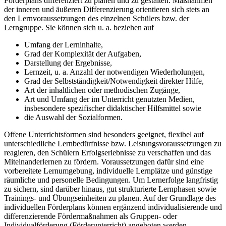
Förderplans differenziert zu planen und zu gestalten. Maßnahmen
der inneren und äußeren Differenzierung orientieren sich stets an
den Lernvoraussetzungen des einzelnen Schülers bzw. der
Lerngruppe. Sie können sich u. a. beziehen auf
Umfang der Lerninhalte,
Grad der Komplexität der Aufgaben,
Darstellung der Ergebnisse,
Lernzeit, u. a. Anzahl der notwendigen Wiederholungen,
Grad der Selbstständigkeit/Notwendigkeit direkter Hilfe,
Art der inhaltlichen oder methodischen Zugänge,
Art und Umfang der im Unterricht genutzten Medien,
insbesondere spezifischer didaktischer Hilfsmittel sowie
die Auswahl der Sozialformen.
Offene Unterrichtsformen sind besonders geeignet, flexibel auf
unterschiedliche Lernbedürfnisse bzw. Leistungsvoraussetzungen zu
reagieren, den Schülern Erfolgserlebnisse zu verschaffen und das
Miteinanderlernen zu fördern. Voraussetzungen dafür sind eine
vorbereitete Lernumgebung, individuelle Lernplätze und günstige
räumliche und personelle Bedingungen. Um Lernerfolge langfristig
zu sichern, sind darüber hinaus, gut strukturierte Lernphasen sowie
Trainings- und Übungseinheiten zu planen. Auf der Grundlage des
individuellen Förderplans können ergänzend individualisierende und
differenzierende Fördermaßnahmen als Gruppen- oder
Individualförderung (Förderunterricht) angeboten werden.