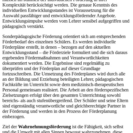
Komplexität berücksichtigt werden. Die genaue Kenntnis des
individuellen Entwicklungsstandes ist Voraussetzung für die
Auswahl passfähiger und entwicklungsfördernder Angebote.
Entwicklungsimpulse werden vom Lehrer sensibel aufgegriffen und
pädagogisch verstärkt.
Sonderpädagogische Förderung orientiert sich am entsprechenden
Förderbedarf des einzelnen Schülers. Es werden individuelle
Förderpläne erstellt, in denen – bezogen auf den aktuellen
Entwicklungsstand – die Förderziele formuliert und die sich daraus
ergebenden Fördermaßnahmen und Verantwortlichkeiten
dokumentiert werden. Die Ergebnisse sind regelmäßig zu
überprüfen und der Förderplan auf dieser Grundlage
fortzuschreiben. Die Umsetzung des Förderplanes wird durch alle
an der Bildung und Erziehung beteiligten Lehrer, pädagogischen
Fachkräfte im Unterricht sowie dem medizinisch-therapeutischen
Personal gemeinsam realisiert. Die Arbeit an den förderspezifischen
Zielsetzungen erfolgt über den gesamten Unterrichtstag sowohl
bereichs- als auch stufenübergreifend. Der Schüler und seine Eltern
sind eigenständig verantwortliche und gleichberechtigte Partner in
der Förderung und werden in den Prozess der Förderplanung
einbezogen.
Ziel der
Wahrnehmungsförderung
ist die Fähigkeit, sich selbst
und die Umwelt mit allen Sinnen bewusst wahrzunehmen, diese