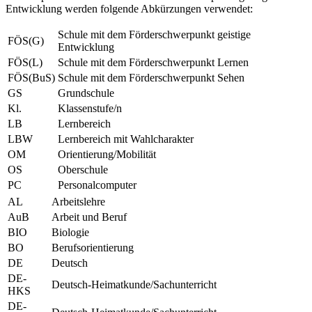
Entwicklung werden folgende Abkürzungen verwendet:
Schule mit dem Förderschwerpunkt geistige
FÖS(G)
Entwicklung
FÖS(L)
Schule mit dem Förderschwerpunkt Lernen
FÖS(BuS)
Schule mit dem Förderschwerpunkt Sehen
GS
Grundschule
Kl.
Klassenstufe/n
LB
Lernbereich
LBW
Lernbereich mit Wahlcharakter
OM
Orientierung/Mobilität
OS
Oberschule
PC
Personalcomputer
AL
Arbeitslehre
AuB
Arbeit und Beruf
BIO
Biologie
BO
Berufsorientierung
DE
Deutsch
DE-
Deutsch-Heimatkunde/Sachunterricht
HKS
DE-