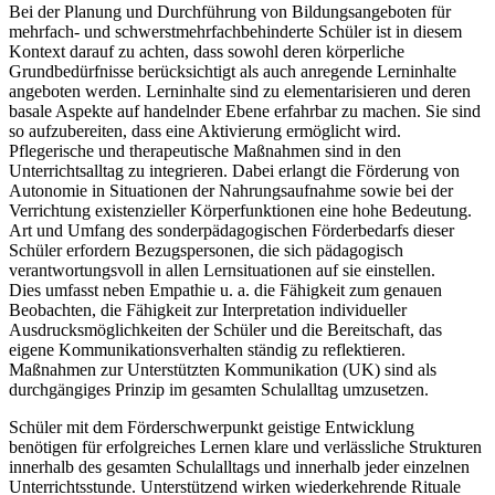
Bei der Planung und Durchführung von Bildungsangeboten für
mehrfach- und schwerstmehrfachbehinderte Schüler ist in diesem
Kontext darauf zu achten, dass sowohl deren körperliche
Grundbedürfnisse berücksichtigt als auch anregende Lerninhalte
angeboten werden. Lerninhalte sind zu elementarisieren und deren
basale Aspekte auf handelnder Ebene erfahrbar zu machen. Sie sind
so aufzubereiten, dass eine Aktivierung ermöglicht wird.
Pflegerische und therapeutische Maßnahmen sind in den
Unterrichtsalltag zu integrieren. Dabei erlangt die Förderung von
Autonomie in Situationen der Nahrungsaufnahme sowie bei der
Verrichtung existenzieller Körperfunktionen eine hohe Bedeutung.
Art und Umfang des sonderpädagogischen Förderbedarfs dieser
Schüler erfordern Bezugspersonen, die sich pädagogisch
verantwortungsvoll in allen Lernsituationen auf sie einstellen.
Dies umfasst neben Empathie u. a. die Fähigkeit zum genauen
Beobachten, die Fähigkeit zur Interpretation individueller
Ausdrucksmöglichkeiten der Schüler und die Bereitschaft, das
eigene Kommunikationsverhalten ständig zu reflektieren.
Maßnahmen zur Unterstützten Kommunikation (UK) sind als
durchgängiges Prinzip im gesamten Schulalltag umzusetzen.
Schüler mit dem Förderschwerpunkt geistige Entwicklung
benötigen für erfolgreiches Lernen klare und verlässliche Strukturen
innerhalb des gesamten Schulalltags und innerhalb jeder einzelnen
Unterrichtsstunde. Unterstützend wirken wiederkehrende Rituale