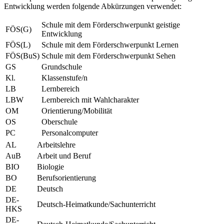
Entwicklung werden folgende Abkürzungen verwendet:
Schule mit dem Förderschwerpunkt geistige
FÖS(G)
Entwicklung
FÖS(L)
Schule mit dem Förderschwerpunkt Lernen
FÖS(BuS)
Schule mit dem Förderschwerpunkt Sehen
GS
Grundschule
Kl.
Klassenstufe/n
LB
Lernbereich
LBW
Lernbereich mit Wahlcharakter
OM
Orientierung/Mobilität
OS
Oberschule
PC
Personalcomputer
AL
Arbeitslehre
AuB
Arbeit und Beruf
BIO
Biologie
BO
Berufsorientierung
DE
Deutsch
DE-
Deutsch-Heimatkunde/Sachunterricht
HKS
DE-