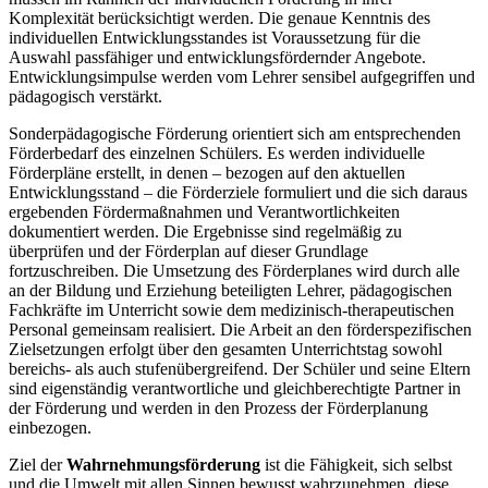
Komplexität berücksichtigt werden. Die genaue Kenntnis des
individuellen Entwicklungsstandes ist Voraussetzung für die
Auswahl passfähiger und entwicklungsfördernder Angebote.
Entwicklungsimpulse werden vom Lehrer sensibel aufgegriffen und
pädagogisch verstärkt.
Sonderpädagogische Förderung orientiert sich am entsprechenden
Förderbedarf des einzelnen Schülers. Es werden individuelle
Förderpläne erstellt, in denen – bezogen auf den aktuellen
Entwicklungsstand – die Förderziele formuliert und die sich daraus
ergebenden Fördermaßnahmen und Verantwortlichkeiten
dokumentiert werden. Die Ergebnisse sind regelmäßig zu
überprüfen und der Förderplan auf dieser Grundlage
fortzuschreiben. Die Umsetzung des Förderplanes wird durch alle
an der Bildung und Erziehung beteiligten Lehrer, pädagogischen
Fachkräfte im Unterricht sowie dem medizinisch-therapeutischen
Personal gemeinsam realisiert. Die Arbeit an den förderspezifischen
Zielsetzungen erfolgt über den gesamten Unterrichtstag sowohl
bereichs- als auch stufenübergreifend. Der Schüler und seine Eltern
sind eigenständig verantwortliche und gleichberechtigte Partner in
der Förderung und werden in den Prozess der Förderplanung
einbezogen.
Ziel der
Wahrnehmungsförderung
ist die Fähigkeit, sich selbst
und die Umwelt mit allen Sinnen bewusst wahrzunehmen, diese