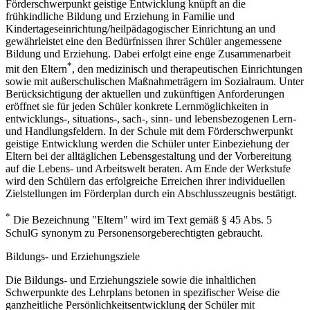
Förderschwerpunkt geistige Entwicklung knüpft an die
frühkindliche Bildung und Erziehung in Familie und
Kindertageseinrichtung/heilpädagogischer Einrichtung an und
gewährleistet eine den Bedürfnissen ihrer Schüler angemessene
Bildung und Erziehung. Dabei erfolgt eine enge Zusammenarbeit
*
mit den Eltern
, den medizinisch und therapeutischen Einrichtungen
sowie mit außerschulischen Maßnahmeträgern im Sozialraum. Unter
Berücksichtigung der aktuellen und zukünftigen Anforderungen
eröffnet sie für jeden Schüler konkrete Lernmöglichkeiten in
entwicklungs-, situations-, sach-, sinn- und lebensbezogenen Lern-
und Handlungsfeldern. In der Schule mit dem Förderschwerpunkt
geistige Entwicklung werden die Schüler unter Einbeziehung der
Eltern bei der alltäglichen Lebensgestaltung und der Vorbereitung
auf die Lebens- und Arbeitswelt beraten. Am Ende der Werkstufe
wird den Schülern das erfolgreiche Erreichen ihrer individuellen
Zielstellungen im Förderplan durch ein Abschlusszeugnis bestätigt.
*
Die Bezeichnung "Eltern" wird im Text gemäß § 45 Abs. 5
SchulG synonym zu Personensorgeberechtigten gebraucht.
Bildungs- und Erziehungsziele
Die Bildungs- und Erziehungsziele sowie die inhaltlichen
Schwerpunkte des Lehrplans betonen in spezifischer Weise die
ganzheitliche Persönlichkeitsentwicklung der Schüler mit