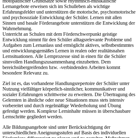
motopädischer Grundsätze sowie rhythmisch-musikalische
Lernangebote erweisen sich im Schulleben als wichtige
Erfahrungsfelder und unterstützen die motorische, psychomotorische
und psychosoziale Entwicklung der Schüler. Lernen mit allen
Sinnen und basale Förderangebote unterstützen die Entwicklung der
Wahrnehmung.
Unterricht an Schulen mit dem Förderschwerpunkt geistige
Entwicklung nimmt für den Schüler alltagsrelevante Probleme und
Aufgaben zum Lernanlass und ermöglicht aktives, selbstbestimmtes
und entwicklungsgemäßes Lernen in realen oder realitätsnahen
Lernsituationen. Alle Lernprozesse sind in einen für die Schüler
sinnvollen Handlungszusammenhang einzubetten. Dem
bereichsübergreifenden bzw. -verbindenden Arbeiten kommt
besondere Relevanz zu.
Ziel ist es, das vorhandene Handlungsrepertoire der Schüler unter
Nutzung vielfältiger körperlich-sinnlicher, kommunikativer und
sozialer Erfahrungen schrittweise zu erweitern. Die Übertragung des
Gelernten in ähnliche oder neue Situationen muss stets intensiv
vorbereitet und durch regelmäßige Wiederholung und Übung
gefestigt werden. Komplexe Lerninhalte müssen in überschaubare
Lernschritte gegliedert werden.
Alle Bildungsangebote sind unter Berücksichtigung der
unterschiedlichen Aneignungsstufen auf Basis des individuellen