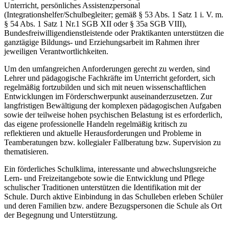
Unterricht, persönliches Assistenzpersonal
(Integrationshelfer/Schulbegleiter; gemäß § 53 Abs. 1 Satz 1 i. V. m.
§ 54 Abs. 1 Satz 1 Nr.1 SGB XII oder § 35a SGB VIII),
Bundesfreiwilligendienstleistende oder Praktikanten unterstützen die
ganztägige Bildungs- und Erziehungsarbeit im Rahmen ihrer
jeweiligen Verantwortlichkeiten.
Um den umfangreichen Anforderungen gerecht zu werden, sind
Lehrer und pädagogische Fachkräfte im Unterricht gefordert, sich
regelmäßig fortzubilden und sich mit neuen wissenschaftlichen
Entwicklungen im Förderschwerpunkt auseinanderzusetzen. Zur
langfristigen Bewältigung der komplexen pädagogischen Aufgaben
sowie der teilweise hohen psychischen Belastung ist es erforderlich,
das eigene professionelle Handeln regelmäßig kritisch zu
reflektieren und aktuelle Herausforderungen und Probleme in
Teamberatungen bzw. kollegialer Fallberatung bzw. Supervision zu
thematisieren.
Ein förderliches Schulklima, interessante und abwechslungsreiche
Lern- und Freizeitangebote sowie die Entwicklung und Pflege
schulischer Traditionen unterstützen die Identifikation mit der
Schule. Durch aktive Einbindung in das Schulleben erleben Schüler
und deren Familien bzw. andere Bezugspersonen die Schule als Ort
der Begegnung und Unterstützung.