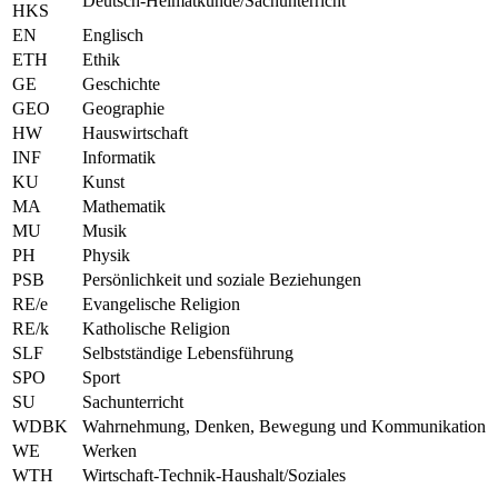
Deutsch-Heimatkunde/Sachunterricht
HKS
EN
Englisch
ETH
Ethik
GE
Geschichte
GEO
Geographie
HW
Hauswirtschaft
INF
Informatik
KU
Kunst
MA
Mathematik
MU
Musik
PH
Physik
PSB
Persönlichkeit und soziale Beziehungen
RE/e
Evangelische Religion
RE/k
Katholische Religion
SLF
Selbstständige Lebensführung
SPO
Sport
SU
Sachunterricht
WDBK
Wahrnehmung, Denken, Bewegung und Kommunikation
WE
Werken
WTH
Wirtschaft-Technik-Haushalt/Soziales