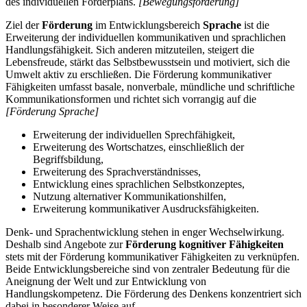
des individuellen Förderplans.
[Bewegungsförderung]
Ziel der
Förderung
im Entwicklungsbereich
Sprache
ist die
Erweiterung der individuellen kommunikativen und sprachlichen
Handlungsfähigkeit. Sich anderen mitzuteilen, steigert die
Lebensfreude, stärkt das Selbstbewusstsein und motiviert, sich die
Umwelt aktiv zu erschließen. Die Förderung kommunikativer
Fähigkeiten umfasst basale, nonverbale, mündliche und schriftliche
Kommunikationsformen und richtet sich vorrangig auf die
[Förderung Sprache]
Erweiterung der individuellen Sprechfähigkeit,
Erweiterung des Wortschatzes, einschließlich der
Begriffsbildung,
Erweiterung des Sprachverständnisses,
Entwicklung eines sprachlichen Selbstkonzeptes,
Nutzung alternativer Kommunikationshilfen,
Erweiterung kommunikativer Ausdrucksfähigkeiten.
Denk- und Sprachentwicklung stehen in enger Wechselwirkung.
Deshalb sind Angebote zur
Förderung kognitiver Fähigkeiten
stets mit der Förderung kommunikativer Fähigkeiten zu verknüpfen.
Beide Entwicklungsbereiche sind von zentraler Bedeutung für die
Aneignung der Welt und zur Entwicklung von
Handlungskompetenz. Die Förderung des Denkens konzentriert sich
dabei in besonderer Weise auf