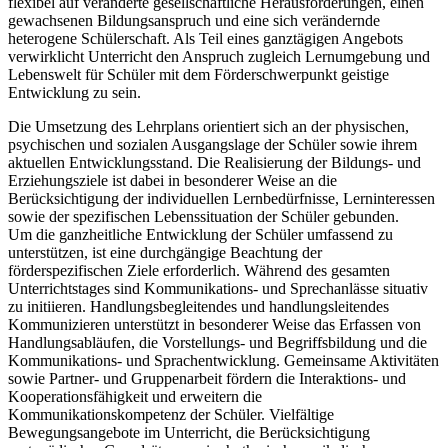
flexibel auf veränderte gesellschaftliche Herausforderungen, einen
gewachsenen Bildungsanspruch und eine sich verändernde
heterogene Schülerschaft. Als Teil eines ganztägigen Angebots
verwirklicht Unterricht den Anspruch zugleich Lernumgebung und
Lebenswelt für Schüler mit dem Förderschwerpunkt geistige
Entwicklung zu sein.
Die Umsetzung des Lehrplans orientiert sich an der physischen,
psychischen und sozialen Ausgangslage der Schüler sowie ihrem
aktuellen Entwicklungsstand. Die Realisierung der Bildungs- und
Erziehungsziele ist dabei in besonderer Weise an die
Berücksichtigung der individuellen Lernbedürfnisse, Lerninteressen
sowie der spezifischen Lebenssituation der Schüler gebunden.
Um die ganzheitliche Entwicklung der Schüler umfassend zu
unterstützen, ist eine durchgängige Beachtung der
förderspezifischen Ziele erforderlich. Während des gesamten
Unterrichtstages sind Kommunikations- und Sprechanlässe situativ
zu initiieren. Handlungsbegleitendes und handlungsleitendes
Kommunizieren unterstützt in besonderer Weise das Erfassen von
Handlungsabläufen, die Vorstellungs- und Begriffsbildung und die
Kommunikations- und Sprachentwicklung. Gemeinsame Aktivitäten
sowie Partner- und Gruppenarbeit fördern die Interaktions- und
Kooperationsfähigkeit und erweitern die
Kommunikationskompetenz der Schüler. Vielfältige
Bewegungsangebote im Unterricht, die Berücksichtigung