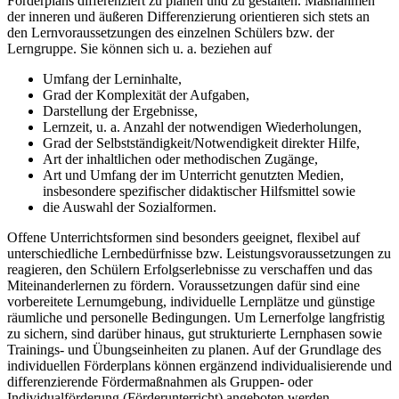
Förderplans differenziert zu planen und zu gestalten. Maßnahmen
der inneren und äußeren Differenzierung orientieren sich stets an
den Lernvoraussetzungen des einzelnen Schülers bzw. der
Lerngruppe. Sie können sich u. a. beziehen auf
Umfang der Lerninhalte,
Grad der Komplexität der Aufgaben,
Darstellung der Ergebnisse,
Lernzeit, u. a. Anzahl der notwendigen Wiederholungen,
Grad der Selbstständigkeit/Notwendigkeit direkter Hilfe,
Art der inhaltlichen oder methodischen Zugänge,
Art und Umfang der im Unterricht genutzten Medien,
insbesondere spezifischer didaktischer Hilfsmittel sowie
die Auswahl der Sozialformen.
Offene Unterrichtsformen sind besonders geeignet, flexibel auf
unterschiedliche Lernbedürfnisse bzw. Leistungsvoraussetzungen zu
reagieren, den Schülern Erfolgserlebnisse zu verschaffen und das
Miteinanderlernen zu fördern. Voraussetzungen dafür sind eine
vorbereitete Lernumgebung, individuelle Lernplätze und günstige
räumliche und personelle Bedingungen. Um Lernerfolge langfristig
zu sichern, sind darüber hinaus, gut strukturierte Lernphasen sowie
Trainings- und Übungseinheiten zu planen. Auf der Grundlage des
individuellen Förderplans können ergänzend individualisierende und
differenzierende Fördermaßnahmen als Gruppen- oder
Individualförderung (Förderunterricht) angeboten werden.