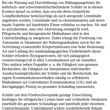
Bei der Planung und Durchführung von Bildungsangeboten für
mehrfach- und schwerstmehrfachbehinderte Schüler ist in diesem
Kontext darauf zu achten, dass sowohl deren körperliche
Grundbedürfnisse berücksichtigt als auch anregende Lerninhalte
angeboten werden. Lerninhalte sind zu elementarisieren und deren
basale Aspekte auf handelnder Ebene erfahrbar zu machen. Sie sind
so aufzubereiten, dass eine Aktivierung ermöglicht wird.
Pflegerische und therapeutische Maßnahmen sind in den
Unterrichtsalltag zu integrieren. Dabei erlangt die Förderung von
Autonomie in Situationen der Nahrungsaufnahme sowie bei der
Verrichtung existenzieller Körperfunktionen eine hohe Bedeutung.
Art und Umfang des sonderpädagogischen Förderbedarfs dieser
Schüler erfordern Bezugspersonen, die sich pädagogisch
verantwortungsvoll in allen Lernsituationen auf sie einstellen.
Dies umfasst neben Empathie u. a. die Fähigkeit zum genauen
Beobachten, die Fähigkeit zur Interpretation individueller
Ausdrucksmöglichkeiten der Schüler und die Bereitschaft, das
eigene Kommunikationsverhalten ständig zu reflektieren.
Maßnahmen zur Unterstützten Kommunikation (UK) sind als
durchgängiges Prinzip im gesamten Schulalltag umzusetzen.
Schüler mit dem Förderschwerpunkt geistige Entwicklung
benötigen für erfolgreiches Lernen klare und verlässliche Strukturen
innerhalb des gesamten Schulalltags und innerhalb jeder einzelnen
Unterrichtsstunde. Unterstützend wirken wiederkehrende Rituale