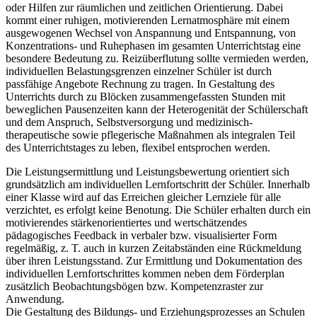
oder Hilfen zur räumlichen und zeitlichen Orientierung. Dabei
kommt einer ruhigen, motivierenden Lernatmosphäre mit einem
ausgewogenen Wechsel von Anspannung und Entspannung, von
Konzentrations- und Ruhephasen im gesamten Unterrichtstag eine
besondere Bedeutung zu. Reizüberflutung sollte vermieden werden,
individuellen Belastungsgrenzen einzelner Schüler ist durch
passfähige Angebote Rechnung zu tragen. In Gestaltung des
Unterrichts durch zu Blöcken zusammengefassten Stunden mit
beweglichen Pausenzeiten kann der Heterogenität der Schülerschaft
und dem Anspruch, Selbstversorgung und medizinisch-
therapeutische sowie pflegerische Maßnahmen als integralen Teil
des Unterrichtstages zu leben, flexibel entsprochen werden.
Die Leistungsermittlung und Leistungsbewertung orientiert sich
grundsätzlich am individuellen Lernfortschritt der Schüler. Innerhalb
einer Klasse wird auf das Erreichen gleicher Lernziele für alle
verzichtet, es erfolgt keine Benotung. Die Schüler erhalten durch ein
motivierendes stärkenorientiertes und wertschätzendes
pädagogisches Feedback in verbaler bzw. visualisierter Form
regelmäßig, z. T. auch in kurzen Zeitabständen eine Rückmeldung
über ihren Leistungsstand. Zur Ermittlung und Dokumentation des
individuellen Lernfortschrittes kommen neben dem Förderplan
zusätzlich Beobachtungsbögen bzw. Kompetenzraster zur
Anwendung.
Die Gestaltung des Bildungs- und Erziehungsprozesses an Schulen