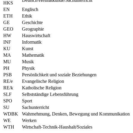
Deutsch-Heimatkunde/Sachunterricht
HKS
EN
Englisch
ETH
Ethik
GE
Geschichte
GEO
Geographie
HW
Hauswirtschaft
INF
Informatik
KU
Kunst
MA
Mathematik
MU
Musik
PH
Physik
PSB
Persönlichkeit und soziale Beziehungen
RE/e
Evangelische Religion
RE/k
Katholische Religion
SLF
Selbstständige Lebensführung
SPO
Sport
SU
Sachunterricht
WDBK
Wahrnehmung, Denken, Bewegung und Kommunikation
WE
Werken
WTH
Wirtschaft-Technik-Haushalt/Soziales