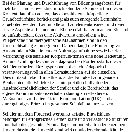
Bei der Planung und Durchführung von Bildungsangeboten für
mehrfach- und schwerstmehrfachbehinderte Schüler ist in diesem
Kontext darauf zu achten, dass sowohl deren körperliche
Grundbedürfnisse berücksichtigt als auch anregende Lerninhalte
angeboten werden. Lerninhalte sind zu elementarisieren und deren
basale Aspekte auf handelnder Ebene erfahrbar zu machen. Sie sind
so aufzubereiten, dass eine Aktivierung ermöglicht wird.
Pflegerische und therapeutische Maßnahmen sind in den
Unterrichtsalltag zu integrieren. Dabei erlangt die Förderung von
Autonomie in Situationen der Nahrungsaufnahme sowie bei der
Verrichtung existenzieller Körperfunktionen eine hohe Bedeutung.
Art und Umfang des sonderpädagogischen Förderbedarfs dieser
Schüler erfordern Bezugspersonen, die sich pädagogisch
verantwortungsvoll in allen Lernsituationen auf sie einstellen.
Dies umfasst neben Empathie u. a. die Fähigkeit zum genauen
Beobachten, die Fähigkeit zur Interpretation individueller
Ausdrucksmöglichkeiten der Schüler und die Bereitschaft, das
eigene Kommunikationsverhalten ständig zu reflektieren.
Maßnahmen zur Unterstützten Kommunikation (UK) sind als
durchgängiges Prinzip im gesamten Schulalltag umzusetzen.
Schüler mit dem Förderschwerpunkt geistige Entwicklung
benötigen für erfolgreiches Lernen klare und verlässliche Strukturen
innerhalb des gesamten Schulalltags und innerhalb jeder einzelnen
Unterrichtsstunde. Unterstützend wirken wiederkehrende Rituale