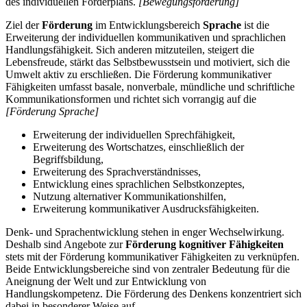
des individuellen Förderplans.
[Bewegungsförderung]
Ziel der
Förderung
im Entwicklungsbereich
Sprache
ist die
Erweiterung der individuellen kommunikativen und sprachlichen
Handlungsfähigkeit. Sich anderen mitzuteilen, steigert die
Lebensfreude, stärkt das Selbstbewusstsein und motiviert, sich die
Umwelt aktiv zu erschließen. Die Förderung kommunikativer
Fähigkeiten umfasst basale, nonverbale, mündliche und schriftliche
Kommunikationsformen und richtet sich vorrangig auf die
[Förderung Sprache]
Erweiterung der individuellen Sprechfähigkeit,
Erweiterung des Wortschatzes, einschließlich der
Begriffsbildung,
Erweiterung des Sprachverständnisses,
Entwicklung eines sprachlichen Selbstkonzeptes,
Nutzung alternativer Kommunikationshilfen,
Erweiterung kommunikativer Ausdrucksfähigkeiten.
Denk- und Sprachentwicklung stehen in enger Wechselwirkung.
Deshalb sind Angebote zur
Förderung kognitiver Fähigkeiten
stets mit der Förderung kommunikativer Fähigkeiten zu verknüpfen.
Beide Entwicklungsbereiche sind von zentraler Bedeutung für die
Aneignung der Welt und zur Entwicklung von
Handlungskompetenz. Die Förderung des Denkens konzentriert sich
dabei in besonderer Weise auf