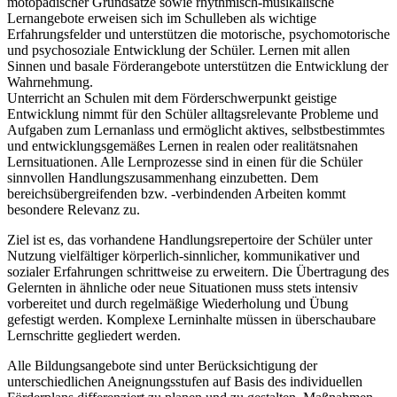
motopädischer Grundsätze sowie rhythmisch-musikalische
Lernangebote erweisen sich im Schulleben als wichtige
Erfahrungsfelder und unterstützen die motorische, psychomotorische
und psychosoziale Entwicklung der Schüler. Lernen mit allen
Sinnen und basale Förderangebote unterstützen die Entwicklung der
Wahrnehmung.
Unterricht an Schulen mit dem Förderschwerpunkt geistige
Entwicklung nimmt für den Schüler alltagsrelevante Probleme und
Aufgaben zum Lernanlass und ermöglicht aktives, selbstbestimmtes
und entwicklungsgemäßes Lernen in realen oder realitätsnahen
Lernsituationen. Alle Lernprozesse sind in einen für die Schüler
sinnvollen Handlungszusammenhang einzubetten. Dem
bereichsübergreifenden bzw. -verbindenden Arbeiten kommt
besondere Relevanz zu.
Ziel ist es, das vorhandene Handlungsrepertoire der Schüler unter
Nutzung vielfältiger körperlich-sinnlicher, kommunikativer und
sozialer Erfahrungen schrittweise zu erweitern. Die Übertragung des
Gelernten in ähnliche oder neue Situationen muss stets intensiv
vorbereitet und durch regelmäßige Wiederholung und Übung
gefestigt werden. Komplexe Lerninhalte müssen in überschaubare
Lernschritte gegliedert werden.
Alle Bildungsangebote sind unter Berücksichtigung der
unterschiedlichen Aneignungsstufen auf Basis des individuellen