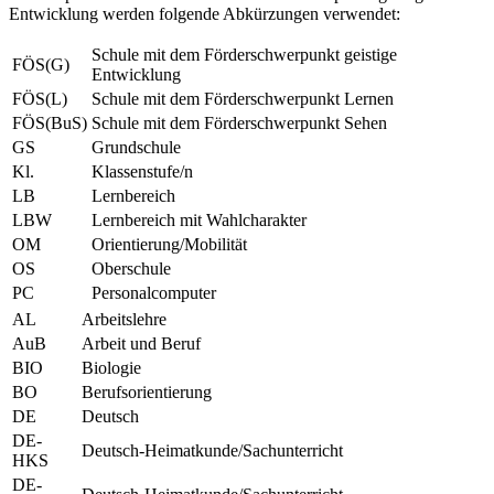
Entwicklung werden folgende Abkürzungen verwendet:
Schule mit dem Förderschwerpunkt geistige
FÖS(G)
Entwicklung
FÖS(L)
Schule mit dem Förderschwerpunkt Lernen
FÖS(BuS)
Schule mit dem Förderschwerpunkt Sehen
GS
Grundschule
Kl.
Klassenstufe/n
LB
Lernbereich
LBW
Lernbereich mit Wahlcharakter
OM
Orientierung/Mobilität
OS
Oberschule
PC
Personalcomputer
AL
Arbeitslehre
AuB
Arbeit und Beruf
BIO
Biologie
BO
Berufsorientierung
DE
Deutsch
DE-
Deutsch-Heimatkunde/Sachunterricht
HKS
DE-