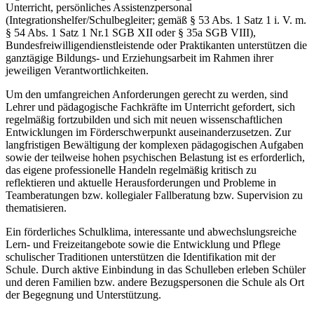
Unterricht, persönliches Assistenzpersonal
(Integrationshelfer/Schulbegleiter; gemäß § 53 Abs. 1 Satz 1 i. V. m.
§ 54 Abs. 1 Satz 1 Nr.1 SGB XII oder § 35a SGB VIII),
Bundesfreiwilligendienstleistende oder Praktikanten unterstützen die
ganztägige Bildungs- und Erziehungsarbeit im Rahmen ihrer
jeweiligen Verantwortlichkeiten.
Um den umfangreichen Anforderungen gerecht zu werden, sind
Lehrer und pädagogische Fachkräfte im Unterricht gefordert, sich
regelmäßig fortzubilden und sich mit neuen wissenschaftlichen
Entwicklungen im Förderschwerpunkt auseinanderzusetzen. Zur
langfristigen Bewältigung der komplexen pädagogischen Aufgaben
sowie der teilweise hohen psychischen Belastung ist es erforderlich,
das eigene professionelle Handeln regelmäßig kritisch zu
reflektieren und aktuelle Herausforderungen und Probleme in
Teamberatungen bzw. kollegialer Fallberatung bzw. Supervision zu
thematisieren.
Ein förderliches Schulklima, interessante und abwechslungsreiche
Lern- und Freizeitangebote sowie die Entwicklung und Pflege
schulischer Traditionen unterstützen die Identifikation mit der
Schule. Durch aktive Einbindung in das Schulleben erleben Schüler
und deren Familien bzw. andere Bezugspersonen die Schule als Ort
der Begegnung und Unterstützung.