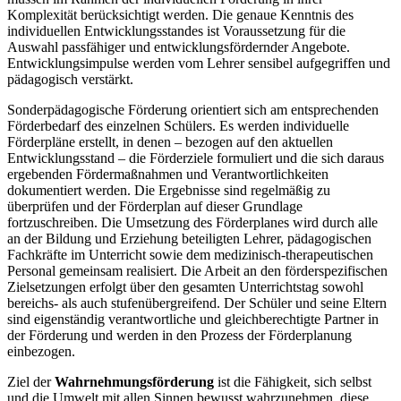
Komplexität berücksichtigt werden. Die genaue Kenntnis des
individuellen Entwicklungsstandes ist Voraussetzung für die
Auswahl passfähiger und entwicklungsfördernder Angebote.
Entwicklungsimpulse werden vom Lehrer sensibel aufgegriffen und
pädagogisch verstärkt.
Sonderpädagogische Förderung orientiert sich am entsprechenden
Förderbedarf des einzelnen Schülers. Es werden individuelle
Förderpläne erstellt, in denen – bezogen auf den aktuellen
Entwicklungsstand – die Förderziele formuliert und die sich daraus
ergebenden Fördermaßnahmen und Verantwortlichkeiten
dokumentiert werden. Die Ergebnisse sind regelmäßig zu
überprüfen und der Förderplan auf dieser Grundlage
fortzuschreiben. Die Umsetzung des Förderplanes wird durch alle
an der Bildung und Erziehung beteiligten Lehrer, pädagogischen
Fachkräfte im Unterricht sowie dem medizinisch-therapeutischen
Personal gemeinsam realisiert. Die Arbeit an den förderspezifischen
Zielsetzungen erfolgt über den gesamten Unterrichtstag sowohl
bereichs- als auch stufenübergreifend. Der Schüler und seine Eltern
sind eigenständig verantwortliche und gleichberechtigte Partner in
der Förderung und werden in den Prozess der Förderplanung
einbezogen.
Ziel der
Wahrnehmungsförderung
ist die Fähigkeit, sich selbst
und die Umwelt mit allen Sinnen bewusst wahrzunehmen, diese