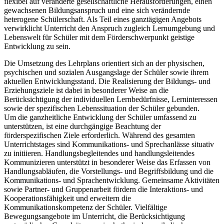
flexibel auf veränderte gesellschaftliche Herausforderungen, einen
gewachsenen Bildungsanspruch und eine sich verändernde
heterogene Schülerschaft. Als Teil eines ganztägigen Angebots
verwirklicht Unterricht den Anspruch zugleich Lernumgebung und
Lebenswelt für Schüler mit dem Förderschwerpunkt geistige
Entwicklung zu sein.
Die Umsetzung des Lehrplans orientiert sich an der physischen,
psychischen und sozialen Ausgangslage der Schüler sowie ihrem
aktuellen Entwicklungsstand. Die Realisierung der Bildungs- und
Erziehungsziele ist dabei in besonderer Weise an die
Berücksichtigung der individuellen Lernbedürfnisse, Lerninteressen
sowie der spezifischen Lebenssituation der Schüler gebunden.
Um die ganzheitliche Entwicklung der Schüler umfassend zu
unterstützen, ist eine durchgängige Beachtung der
förderspezifischen Ziele erforderlich. Während des gesamten
Unterrichtstages sind Kommunikations- und Sprechanlässe situativ
zu initiieren. Handlungsbegleitendes und handlungsleitendes
Kommunizieren unterstützt in besonderer Weise das Erfassen von
Handlungsabläufen, die Vorstellungs- und Begriffsbildung und die
Kommunikations- und Sprachentwicklung. Gemeinsame Aktivitäten
sowie Partner- und Gruppenarbeit fördern die Interaktions- und
Kooperationsfähigkeit und erweitern die
Kommunikationskompetenz der Schüler. Vielfältige
Bewegungsangebote im Unterricht, die Berücksichtigung