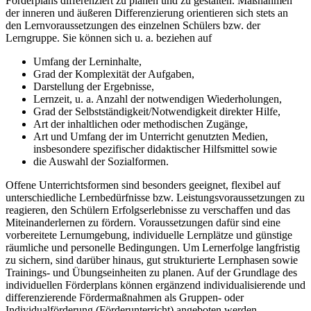
Förderplans differenziert zu planen und zu gestalten. Maßnahmen
der inneren und äußeren Differenzierung orientieren sich stets an
den Lernvoraussetzungen des einzelnen Schülers bzw. der
Lerngruppe. Sie können sich u. a. beziehen auf
Umfang der Lerninhalte,
Grad der Komplexität der Aufgaben,
Darstellung der Ergebnisse,
Lernzeit, u. a. Anzahl der notwendigen Wiederholungen,
Grad der Selbstständigkeit/Notwendigkeit direkter Hilfe,
Art der inhaltlichen oder methodischen Zugänge,
Art und Umfang der im Unterricht genutzten Medien,
insbesondere spezifischer didaktischer Hilfsmittel sowie
die Auswahl der Sozialformen.
Offene Unterrichtsformen sind besonders geeignet, flexibel auf
unterschiedliche Lernbedürfnisse bzw. Leistungsvoraussetzungen zu
reagieren, den Schülern Erfolgserlebnisse zu verschaffen und das
Miteinanderlernen zu fördern. Voraussetzungen dafür sind eine
vorbereitete Lernumgebung, individuelle Lernplätze und günstige
räumliche und personelle Bedingungen. Um Lernerfolge langfristig
zu sichern, sind darüber hinaus, gut strukturierte Lernphasen sowie
Trainings- und Übungseinheiten zu planen. Auf der Grundlage des
individuellen Förderplans können ergänzend individualisierende und
differenzierende Fördermaßnahmen als Gruppen- oder
Individualförderung (Förderunterricht) angeboten werden.