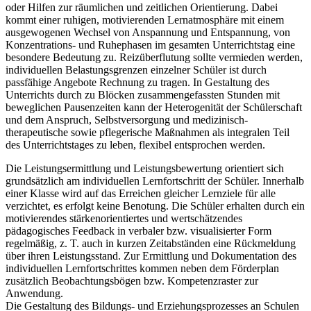
oder Hilfen zur räumlichen und zeitlichen Orientierung. Dabei
kommt einer ruhigen, motivierenden Lernatmosphäre mit einem
ausgewogenen Wechsel von Anspannung und Entspannung, von
Konzentrations- und Ruhephasen im gesamten Unterrichtstag eine
besondere Bedeutung zu. Reizüberflutung sollte vermieden werden,
individuellen Belastungsgrenzen einzelner Schüler ist durch
passfähige Angebote Rechnung zu tragen. In Gestaltung des
Unterrichts durch zu Blöcken zusammengefassten Stunden mit
beweglichen Pausenzeiten kann der Heterogenität der Schülerschaft
und dem Anspruch, Selbstversorgung und medizinisch-
therapeutische sowie pflegerische Maßnahmen als integralen Teil
des Unterrichtstages zu leben, flexibel entsprochen werden.
Die Leistungsermittlung und Leistungsbewertung orientiert sich
grundsätzlich am individuellen Lernfortschritt der Schüler. Innerhalb
einer Klasse wird auf das Erreichen gleicher Lernziele für alle
verzichtet, es erfolgt keine Benotung. Die Schüler erhalten durch ein
motivierendes stärkenorientiertes und wertschätzendes
pädagogisches Feedback in verbaler bzw. visualisierter Form
regelmäßig, z. T. auch in kurzen Zeitabständen eine Rückmeldung
über ihren Leistungsstand. Zur Ermittlung und Dokumentation des
individuellen Lernfortschrittes kommen neben dem Förderplan
zusätzlich Beobachtungsbögen bzw. Kompetenzraster zur
Anwendung.
Die Gestaltung des Bildungs- und Erziehungsprozesses an Schulen