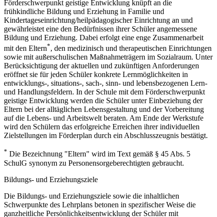
Förderschwerpunkt geistige Entwicklung knüpft an die
frühkindliche Bildung und Erziehung in Familie und
Kindertageseinrichtung/heilpädagogischer Einrichtung an und
gewährleistet eine den Bedürfnissen ihrer Schüler angemessene
Bildung und Erziehung. Dabei erfolgt eine enge Zusammenarbeit
*
mit den Eltern
, den medizinisch und therapeutischen Einrichtungen
sowie mit außerschulischen Maßnahmeträgern im Sozialraum. Unter
Berücksichtigung der aktuellen und zukünftigen Anforderungen
eröffnet sie für jeden Schüler konkrete Lernmöglichkeiten in
entwicklungs-, situations-, sach-, sinn- und lebensbezogenen Lern-
und Handlungsfeldern. In der Schule mit dem Förderschwerpunkt
geistige Entwicklung werden die Schüler unter Einbeziehung der
Eltern bei der alltäglichen Lebensgestaltung und der Vorbereitung
auf die Lebens- und Arbeitswelt beraten. Am Ende der Werkstufe
wird den Schülern das erfolgreiche Erreichen ihrer individuellen
Zielstellungen im Förderplan durch ein Abschlusszeugnis bestätigt.
*
Die Bezeichnung "Eltern" wird im Text gemäß § 45 Abs. 5
SchulG synonym zu Personensorgeberechtigten gebraucht.
Bildungs- und Erziehungsziele
Die Bildungs- und Erziehungsziele sowie die inhaltlichen
Schwerpunkte des Lehrplans betonen in spezifischer Weise die
ganzheitliche Persönlichkeitsentwicklung der Schüler mit