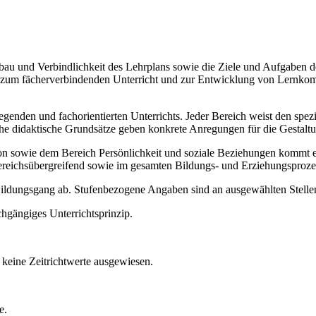
Aufbau und Verbindlichkeit des Lehrplans sowie die Ziele und Aufgaben
ise zum fächerverbindenden Unterricht und zur Entwicklung von Lernko
legenden und fachorientierten Unterrichts. Jeder Bereich weist den spe
sche didaktische Grundsätze geben konkrete Anregungen für die Gestalt
ie dem Bereich Persönlichkeit und soziale Beziehungen kommt ein b
ereichsübergreifend sowie im gesamten Bildungs- und Erziehungsproze
 Bildungsgang ab. Stufenbezogene Angaben sind an ausgewählten Stellen
chgängiges Unterrichtsprinzip.
keine Zeitrichtwerte ausgewiesen.
e.