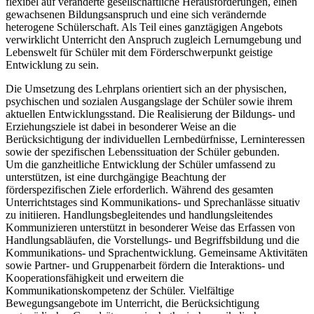
flexibel auf veränderte gesellschaftliche Herausforderungen, einen
gewachsenen Bildungsanspruch und eine sich verändernde
heterogene Schülerschaft. Als Teil eines ganztägigen Angebots
verwirklicht Unterricht den Anspruch zugleich Lernumgebung und
Lebenswelt für Schüler mit dem Förderschwerpunkt geistige
Entwicklung zu sein.
Die Umsetzung des Lehrplans orientiert sich an der physischen,
psychischen und sozialen Ausgangslage der Schüler sowie ihrem
aktuellen Entwicklungsstand. Die Realisierung der Bildungs- und
Erziehungsziele ist dabei in besonderer Weise an die
Berücksichtigung der individuellen Lernbedürfnisse, Lerninteressen
sowie der spezifischen Lebenssituation der Schüler gebunden.
Um die ganzheitliche Entwicklung der Schüler umfassend zu
unterstützen, ist eine durchgängige Beachtung der
förderspezifischen Ziele erforderlich. Während des gesamten
Unterrichtstages sind Kommunikations- und Sprechanlässe situativ
zu initiieren. Handlungsbegleitendes und handlungsleitendes
Kommunizieren unterstützt in besonderer Weise das Erfassen von
Handlungsabläufen, die Vorstellungs- und Begriffsbildung und die
Kommunikations- und Sprachentwicklung. Gemeinsame Aktivitäten
sowie Partner- und Gruppenarbeit fördern die Interaktions- und
Kooperationsfähigkeit und erweitern die
Kommunikationskompetenz der Schüler. Vielfältige
Bewegungsangebote im Unterricht, die Berücksichtigung