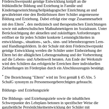
Förderschwerpunkt geistige Entwicklung knüpft an die
frühkindliche Bildung und Erziehung in Familie und
Kindertageseinrichtung/heilpädagogischer Einrichtung an und
gewährleistet eine den Bedürfnissen ihrer Schüler angemessene
Bildung und Erziehung. Dabei erfolgt eine enge Zusammenarbeit
*
mit den Eltern
, den medizinisch und therapeutischen Einrichtungen
sowie mit außerschulischen Maßnahmeträgern im Sozialraum. Unter
Berücksichtigung der aktuellen und zukünftigen Anforderungen
eröffnet sie für jeden Schüler konkrete Lernmöglichkeiten in
entwicklungs-, situations-, sach-, sinn- und lebensbezogenen Lern-
und Handlungsfeldern. In der Schule mit dem Förderschwerpunkt
geistige Entwicklung werden die Schüler unter Einbeziehung der
Eltern bei der alltäglichen Lebensgestaltung und der Vorbereitung
auf die Lebens- und Arbeitswelt beraten. Am Ende der Werkstufe
wird den Schülern das erfolgreiche Erreichen ihrer individuellen
Zielstellungen im Förderplan durch ein Abschlusszeugnis bestätigt.
*
Die Bezeichnung "Eltern" wird im Text gemäß § 45 Abs. 5
SchulG synonym zu Personensorgeberechtigten gebraucht.
Bildungs- und Erziehungsziele
Die Bildungs- und Erziehungsziele sowie die inhaltlichen
Schwerpunkte des Lehrplans betonen in spezifischer Weise die
ganzheitliche Persönlichkeitsentwicklung der Schüler mit