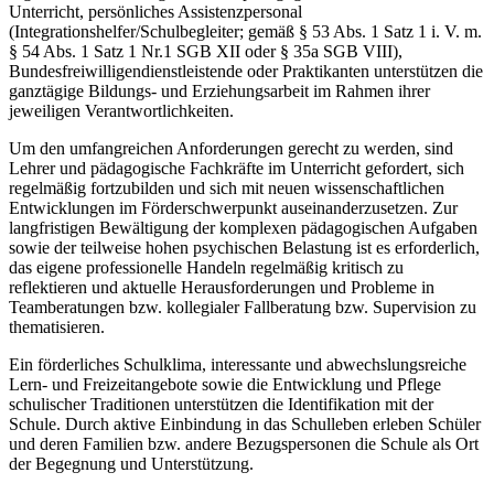
Unterricht, persönliches Assistenzpersonal
(Integrationshelfer/Schulbegleiter; gemäß § 53 Abs. 1 Satz 1 i. V. m.
§ 54 Abs. 1 Satz 1 Nr.1 SGB XII oder § 35a SGB VIII),
Bundesfreiwilligendienstleistende oder Praktikanten unterstützen die
ganztägige Bildungs- und Erziehungsarbeit im Rahmen ihrer
jeweiligen Verantwortlichkeiten.
Um den umfangreichen Anforderungen gerecht zu werden, sind
Lehrer und pädagogische Fachkräfte im Unterricht gefordert, sich
regelmäßig fortzubilden und sich mit neuen wissenschaftlichen
Entwicklungen im Förderschwerpunkt auseinanderzusetzen. Zur
langfristigen Bewältigung der komplexen pädagogischen Aufgaben
sowie der teilweise hohen psychischen Belastung ist es erforderlich,
das eigene professionelle Handeln regelmäßig kritisch zu
reflektieren und aktuelle Herausforderungen und Probleme in
Teamberatungen bzw. kollegialer Fallberatung bzw. Supervision zu
thematisieren.
Ein förderliches Schulklima, interessante und abwechslungsreiche
Lern- und Freizeitangebote sowie die Entwicklung und Pflege
schulischer Traditionen unterstützen die Identifikation mit der
Schule. Durch aktive Einbindung in das Schulleben erleben Schüler
und deren Familien bzw. andere Bezugspersonen die Schule als Ort
der Begegnung und Unterstützung.