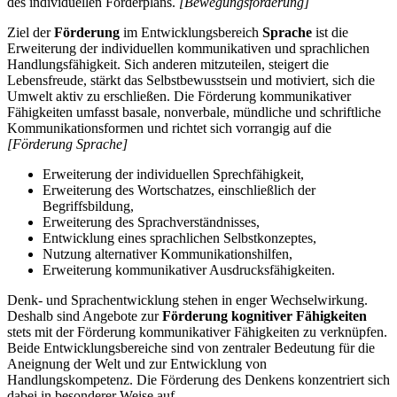
des individuellen Förderplans.
[Bewegungsförderung]
Ziel der
Förderung
im Entwicklungsbereich
Sprache
ist die
Erweiterung der individuellen kommunikativen und sprachlichen
Handlungsfähigkeit. Sich anderen mitzuteilen, steigert die
Lebensfreude, stärkt das Selbstbewusstsein und motiviert, sich die
Umwelt aktiv zu erschließen. Die Förderung kommunikativer
Fähigkeiten umfasst basale, nonverbale, mündliche und schriftliche
Kommunikationsformen und richtet sich vorrangig auf die
[Förderung Sprache]
Erweiterung der individuellen Sprechfähigkeit,
Erweiterung des Wortschatzes, einschließlich der
Begriffsbildung,
Erweiterung des Sprachverständnisses,
Entwicklung eines sprachlichen Selbstkonzeptes,
Nutzung alternativer Kommunikationshilfen,
Erweiterung kommunikativer Ausdrucksfähigkeiten.
Denk- und Sprachentwicklung stehen in enger Wechselwirkung.
Deshalb sind Angebote zur
Förderung kognitiver Fähigkeiten
stets mit der Förderung kommunikativer Fähigkeiten zu verknüpfen.
Beide Entwicklungsbereiche sind von zentraler Bedeutung für die
Aneignung der Welt und zur Entwicklung von
Handlungskompetenz. Die Förderung des Denkens konzentriert sich
dabei in besonderer Weise auf