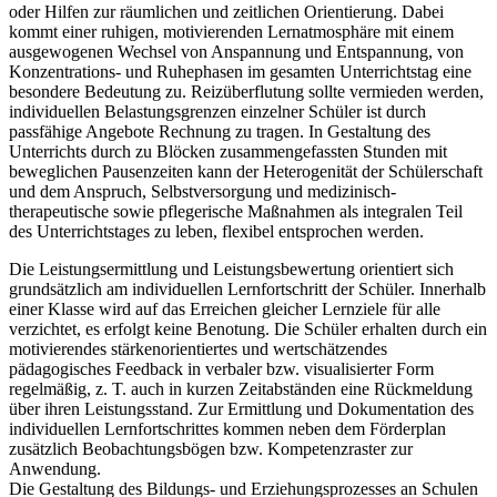
oder Hilfen zur räumlichen und zeitlichen Orientierung. Dabei
kommt einer ruhigen, motivierenden Lernatmosphäre mit einem
ausgewogenen Wechsel von Anspannung und Entspannung, von
Konzentrations- und Ruhephasen im gesamten Unterrichtstag eine
besondere Bedeutung zu. Reizüberflutung sollte vermieden werden,
individuellen Belastungsgrenzen einzelner Schüler ist durch
passfähige Angebote Rechnung zu tragen. In Gestaltung des
Unterrichts durch zu Blöcken zusammengefassten Stunden mit
beweglichen Pausenzeiten kann der Heterogenität der Schülerschaft
und dem Anspruch, Selbstversorgung und medizinisch-
therapeutische sowie pflegerische Maßnahmen als integralen Teil
des Unterrichtstages zu leben, flexibel entsprochen werden.
Die Leistungsermittlung und Leistungsbewertung orientiert sich
grundsätzlich am individuellen Lernfortschritt der Schüler. Innerhalb
einer Klasse wird auf das Erreichen gleicher Lernziele für alle
verzichtet, es erfolgt keine Benotung. Die Schüler erhalten durch ein
motivierendes stärkenorientiertes und wertschätzendes
pädagogisches Feedback in verbaler bzw. visualisierter Form
regelmäßig, z. T. auch in kurzen Zeitabständen eine Rückmeldung
über ihren Leistungsstand. Zur Ermittlung und Dokumentation des
individuellen Lernfortschrittes kommen neben dem Förderplan
zusätzlich Beobachtungsbögen bzw. Kompetenzraster zur
Anwendung.
Die Gestaltung des Bildungs- und Erziehungsprozesses an Schulen