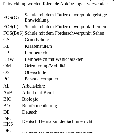
Entwicklung werden folgende Abkürzungen verwendet:
Schule mit dem Förderschwerpunkt geistige
FÖS(G)
Entwicklung
FÖS(L)
Schule mit dem Förderschwerpunkt Lernen
FÖS(BuS)
Schule mit dem Förderschwerpunkt Sehen
GS
Grundschule
Kl.
Klassenstufe/n
LB
Lernbereich
LBW
Lernbereich mit Wahlcharakter
OM
Orientierung/Mobilität
OS
Oberschule
PC
Personalcomputer
AL
Arbeitslehre
AuB
Arbeit und Beruf
BIO
Biologie
BO
Berufsorientierung
DE
Deutsch
DE-
Deutsch-Heimatkunde/Sachunterricht
HKS
DE-