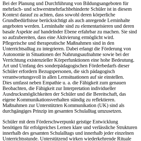
Bei der Planung und Durchführung von Bildungsangeboten für
mehrfach- und schwerstmehrfachbehinderte Schüler ist in diesem
Kontext darauf zu achten, dass sowohl deren körperliche
Grundbedürfnisse berücksichtigt als auch anregende Lerninhalte
angeboten werden. Lerninhalte sind zu elementarisieren und deren
basale Aspekte auf handelnder Ebene erfahrbar zu machen. Sie sind
so aufzubereiten, dass eine Aktivierung ermöglicht wird.
Pflegerische und therapeutische Maßnahmen sind in den
Unterrichtsalltag zu integrieren. Dabei erlangt die Förderung von
Autonomie in Situationen der Nahrungsaufnahme sowie bei der
Verrichtung existenzieller Körperfunktionen eine hohe Bedeutung.
Art und Umfang des sonderpädagogischen Förderbedarfs dieser
Schüler erfordern Bezugspersonen, die sich pädagogisch
verantwortungsvoll in allen Lernsituationen auf sie einstellen.
Dies umfasst neben Empathie u. a. die Fähigkeit zum genauen
Beobachten, die Fähigkeit zur Interpretation individueller
Ausdrucksmöglichkeiten der Schüler und die Bereitschaft, das
eigene Kommunikationsverhalten ständig zu reflektieren.
Maßnahmen zur Unterstützten Kommunikation (UK) sind als
durchgängiges Prinzip im gesamten Schulalltag umzusetzen.
Schüler mit dem Förderschwerpunkt geistige Entwicklung
benötigen für erfolgreiches Lernen klare und verlässliche Strukturen
innerhalb des gesamten Schulalltags und innerhalb jeder einzelnen
Unterrichtsstunde. Unterstützend wirken wiederkehrende Rituale