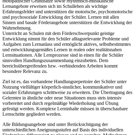
motopädischer Grundsätze sowie rhythmisch-musikalische
Lernangebote erweisen sich im Schulleben als wichtige
Erfahrungsfelder und unterstützen die motorische, psychomotorische
und psychosoziale Entwicklung der Schüler. Lernen mit allen
Sinnen und basale Förderangebote unterstützen die Entwicklung der
Wahrnehmung.
Unterricht an Schulen mit dem Förderschwerpunkt geistige
Entwicklung nimmt für den Schüler alltagsrelevante Probleme und
Aufgaben zum Lernanlass und ermöglicht aktives, selbstbestimmtes
und entwicklungsgemäßes Lernen in realen oder realitätsnahen
Lernsituationen. Alle Lernprozesse sind in einen für die Schüler
sinnvollen Handlungszusammenhang einzubetten. Dem
bereichsübergreifenden bzw. -verbindenden Arbeiten kommt
besondere Relevanz zu.
Ziel ist es, das vorhandene Handlungsrepertoire der Schüler unter
Nutzung vielfältiger körperlich-sinnlicher, kommunikativer und
sozialer Erfahrungen schrittweise zu erweitern. Die Übertragung des
Gelernten in ähnliche oder neue Situationen muss stets intensiv
vorbereitet und durch regelmäßige Wiederholung und Übung
gefestigt werden. Komplexe Lerninhalte müssen in überschaubare
Lernschritte gegliedert werden.
Alle Bildungsangebote sind unter Berücksichtigung der
unterschiedlichen Aneignungsstufen auf Basis des individuellen