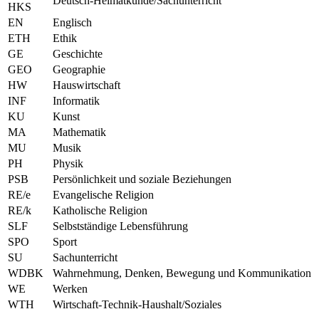
Deutsch-Heimatkunde/Sachunterricht
HKS
EN
Englisch
ETH
Ethik
GE
Geschichte
GEO
Geographie
HW
Hauswirtschaft
INF
Informatik
KU
Kunst
MA
Mathematik
MU
Musik
PH
Physik
PSB
Persönlichkeit und soziale Beziehungen
RE/e
Evangelische Religion
RE/k
Katholische Religion
SLF
Selbstständige Lebensführung
SPO
Sport
SU
Sachunterricht
WDBK
Wahrnehmung, Denken, Bewegung und Kommunikation
WE
Werken
WTH
Wirtschaft-Technik-Haushalt/Soziales