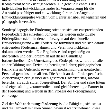
Komplexität berücksichtigt werden. Die genaue Kenntnis des
individuellen Entwicklungsstandes ist Voraussetzung für die
Auswahl passfähiger und entwicklungsfördernder Angebote.
Entwicklungsimpulse werden vom Lehrer sensibel aufgegriffen und
pädagogisch verstärkt.
Sonderpädagogische Förderung orientiert sich am entsprechenden
Förderbedarf des einzelnen Schülers. Es werden individuelle
Förderpläne erstellt, in denen – bezogen auf den aktuellen
Entwicklungsstand – die Förderziele formuliert und die sich daraus
ergebenden Fördermaßnahmen und Verantwortlichkeiten
dokumentiert werden. Die Ergebnisse sind regelmäßig zu
überprüfen und der Förderplan auf dieser Grundlage
fortzuschreiben. Die Umsetzung des Förderplanes wird durch alle
an der Bildung und Erziehung beteiligten Lehrer, pädagogischen
Fachkräfte im Unterricht sowie dem medizinisch-therapeutischen
Personal gemeinsam realisiert. Die Arbeit an den förderspezifischen
Zielsetzungen erfolgt über den gesamten Unterrichtstag sowohl
bereichs- als auch stufenübergreifend. Der Schüler und seine Eltern
sind eigenständig verantwortliche und gleichberechtigte Partner in
der Förderung und werden in den Prozess der Förderplanung
einbezogen.
Ziel der
Wahrnehmungsförderung
ist die Fähigkeit, sich selbst
und die Umwelt mit allen Sinnen bewusst wahrzunehmen, diese