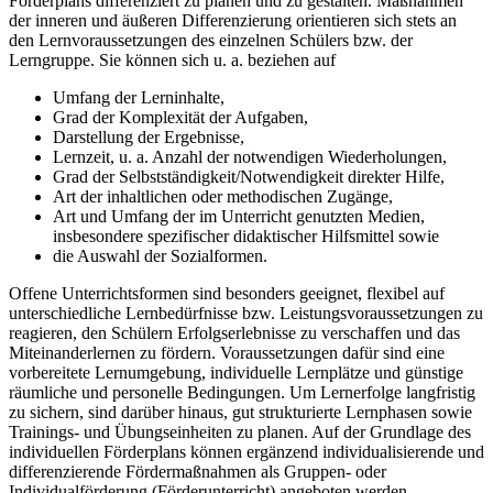
Förderplans differenziert zu planen und zu gestalten. Maßnahmen
der inneren und äußeren Differenzierung orientieren sich stets an
den Lernvoraussetzungen des einzelnen Schülers bzw. der
Lerngruppe. Sie können sich u. a. beziehen auf
Umfang der Lerninhalte,
Grad der Komplexität der Aufgaben,
Darstellung der Ergebnisse,
Lernzeit, u. a. Anzahl der notwendigen Wiederholungen,
Grad der Selbstständigkeit/Notwendigkeit direkter Hilfe,
Art der inhaltlichen oder methodischen Zugänge,
Art und Umfang der im Unterricht genutzten Medien,
insbesondere spezifischer didaktischer Hilfsmittel sowie
die Auswahl der Sozialformen.
Offene Unterrichtsformen sind besonders geeignet, flexibel auf
unterschiedliche Lernbedürfnisse bzw. Leistungsvoraussetzungen zu
reagieren, den Schülern Erfolgserlebnisse zu verschaffen und das
Miteinanderlernen zu fördern. Voraussetzungen dafür sind eine
vorbereitete Lernumgebung, individuelle Lernplätze und günstige
räumliche und personelle Bedingungen. Um Lernerfolge langfristig
zu sichern, sind darüber hinaus, gut strukturierte Lernphasen sowie
Trainings- und Übungseinheiten zu planen. Auf der Grundlage des
individuellen Förderplans können ergänzend individualisierende und
differenzierende Fördermaßnahmen als Gruppen- oder
Individualförderung (Förderunterricht) angeboten werden.