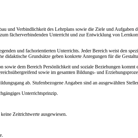
Aufbau und Verbindlichkeit des Lehrplans sowie die Ziele und Aufgaben
ise zum fächerverbindenden Unterricht und zur Entwicklung von Lernko
legenden und fachorientierten Unterrichts. Jeder Bereich weist den spe
sche didaktische Grundsätze geben konkrete Anregungen für die Gestalt
ie dem Bereich Persönlichkeit und soziale Beziehungen kommt ein b
ereichsübergreifend sowie im gesamten Bildungs- und Erziehungsproze
 Bildungsgang ab. Stufenbezogene Angaben sind an ausgewählten Stellen
chgängiges Unterrichtsprinzip.
keine Zeitrichtwerte ausgewiesen.
e.