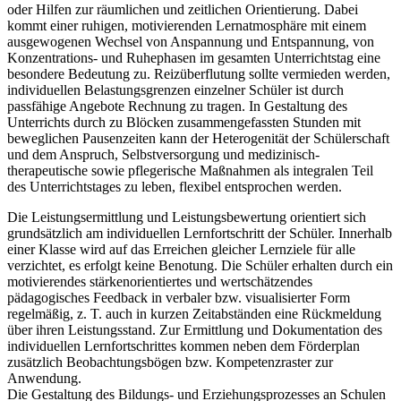
oder Hilfen zur räumlichen und zeitlichen Orientierung. Dabei
kommt einer ruhigen, motivierenden Lernatmosphäre mit einem
ausgewogenen Wechsel von Anspannung und Entspannung, von
Konzentrations- und Ruhephasen im gesamten Unterrichtstag eine
besondere Bedeutung zu. Reizüberflutung sollte vermieden werden,
individuellen Belastungsgrenzen einzelner Schüler ist durch
passfähige Angebote Rechnung zu tragen. In Gestaltung des
Unterrichts durch zu Blöcken zusammengefassten Stunden mit
beweglichen Pausenzeiten kann der Heterogenität der Schülerschaft
und dem Anspruch, Selbstversorgung und medizinisch-
therapeutische sowie pflegerische Maßnahmen als integralen Teil
des Unterrichtstages zu leben, flexibel entsprochen werden.
Die Leistungsermittlung und Leistungsbewertung orientiert sich
grundsätzlich am individuellen Lernfortschritt der Schüler. Innerhalb
einer Klasse wird auf das Erreichen gleicher Lernziele für alle
verzichtet, es erfolgt keine Benotung. Die Schüler erhalten durch ein
motivierendes stärkenorientiertes und wertschätzendes
pädagogisches Feedback in verbaler bzw. visualisierter Form
regelmäßig, z. T. auch in kurzen Zeitabständen eine Rückmeldung
über ihren Leistungsstand. Zur Ermittlung und Dokumentation des
individuellen Lernfortschrittes kommen neben dem Förderplan
zusätzlich Beobachtungsbögen bzw. Kompetenzraster zur
Anwendung.
Die Gestaltung des Bildungs- und Erziehungsprozesses an Schulen