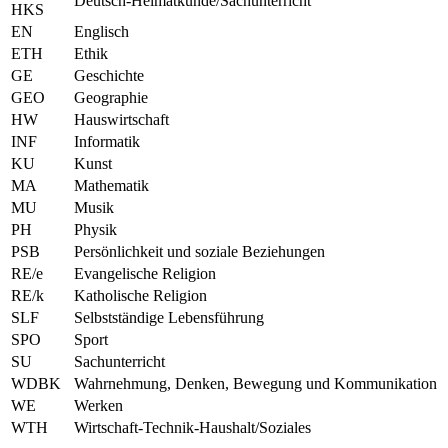
Deutsch-Heimatkunde/Sachunterricht
HKS
EN
Englisch
ETH
Ethik
GE
Geschichte
GEO
Geographie
HW
Hauswirtschaft
INF
Informatik
KU
Kunst
MA
Mathematik
MU
Musik
PH
Physik
PSB
Persönlichkeit und soziale Beziehungen
RE/e
Evangelische Religion
RE/k
Katholische Religion
SLF
Selbstständige Lebensführung
SPO
Sport
SU
Sachunterricht
WDBK
Wahrnehmung, Denken, Bewegung und Kommunikation
WE
Werken
WTH
Wirtschaft-Technik-Haushalt/Soziales