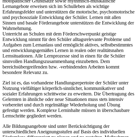
motopädischer Grundsätze sowie rhythmisch-musikalische
Lernangebote erweisen sich im Schulleben als wichtige
Erfahrungsfelder und unterstützen die motorische, psychomotorische
und psychosoziale Entwicklung der Schüler. Lernen mit allen
Sinnen und basale Förderangebote unterstützen die Entwicklung der
Wahrnehmung.
Unterricht an Schulen mit dem Förderschwerpunkt geistige
Entwicklung nimmt für den Schüler alltagsrelevante Probleme und
Aufgaben zum Lernanlass und ermöglicht aktives, selbstbestimmtes
und entwicklungsgemäßes Lernen in realen oder realitätsnahen
Lernsituationen. Alle Lernprozesse sind in einen für die Schüler
sinnvollen Handlungszusammenhang einzubetten. Dem
bereichsübergreifenden bzw. -verbindenden Arbeiten kommt
besondere Relevanz zu.
Ziel ist es, das vorhandene Handlungsrepertoire der Schüler unter
Nutzung vielfältiger körperlich-sinnlicher, kommunikativer und
sozialer Erfahrungen schrittweise zu erweitern. Die Übertragung des
Gelernten in ähnliche oder neue Situationen muss stets intensiv
vorbereitet und durch regelmäßige Wiederholung und Übung
gefestigt werden. Komplexe Lerninhalte müssen in überschaubare
Lernschritte gegliedert werden.
Alle Bildungsangebote sind unter Berücksichtigung der
unterschiedlichen Aneignungsstufen auf Basis des individuellen