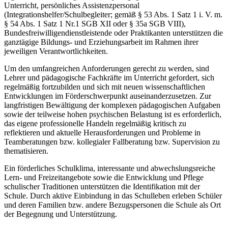
Unterricht, persönliches Assistenzpersonal
(Integrationshelfer/Schulbegleiter; gemäß § 53 Abs. 1 Satz 1 i. V. m.
§ 54 Abs. 1 Satz 1 Nr.1 SGB XII oder § 35a SGB VIII),
Bundesfreiwilligendienstleistende oder Praktikanten unterstützen die
ganztägige Bildungs- und Erziehungsarbeit im Rahmen ihrer
jeweiligen Verantwortlichkeiten.
Um den umfangreichen Anforderungen gerecht zu werden, sind
Lehrer und pädagogische Fachkräfte im Unterricht gefordert, sich
regelmäßig fortzubilden und sich mit neuen wissenschaftlichen
Entwicklungen im Förderschwerpunkt auseinanderzusetzen. Zur
langfristigen Bewältigung der komplexen pädagogischen Aufgaben
sowie der teilweise hohen psychischen Belastung ist es erforderlich,
das eigene professionelle Handeln regelmäßig kritisch zu
reflektieren und aktuelle Herausforderungen und Probleme in
Teamberatungen bzw. kollegialer Fallberatung bzw. Supervision zu
thematisieren.
Ein förderliches Schulklima, interessante und abwechslungsreiche
Lern- und Freizeitangebote sowie die Entwicklung und Pflege
schulischer Traditionen unterstützen die Identifikation mit der
Schule. Durch aktive Einbindung in das Schulleben erleben Schüler
und deren Familien bzw. andere Bezugspersonen die Schule als Ort
der Begegnung und Unterstützung.