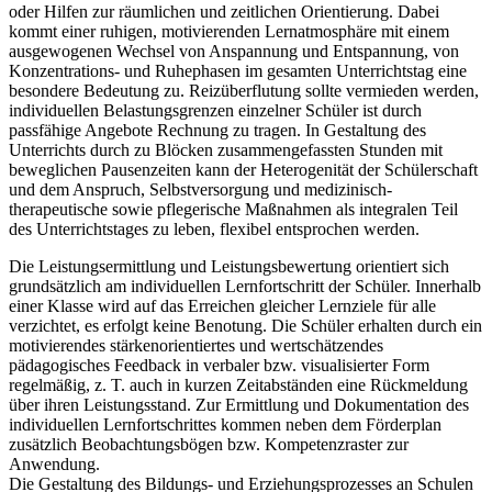
oder Hilfen zur räumlichen und zeitlichen Orientierung. Dabei
kommt einer ruhigen, motivierenden Lernatmosphäre mit einem
ausgewogenen Wechsel von Anspannung und Entspannung, von
Konzentrations- und Ruhephasen im gesamten Unterrichtstag eine
besondere Bedeutung zu. Reizüberflutung sollte vermieden werden,
individuellen Belastungsgrenzen einzelner Schüler ist durch
passfähige Angebote Rechnung zu tragen. In Gestaltung des
Unterrichts durch zu Blöcken zusammengefassten Stunden mit
beweglichen Pausenzeiten kann der Heterogenität der Schülerschaft
und dem Anspruch, Selbstversorgung und medizinisch-
therapeutische sowie pflegerische Maßnahmen als integralen Teil
des Unterrichtstages zu leben, flexibel entsprochen werden.
Die Leistungsermittlung und Leistungsbewertung orientiert sich
grundsätzlich am individuellen Lernfortschritt der Schüler. Innerhalb
einer Klasse wird auf das Erreichen gleicher Lernziele für alle
verzichtet, es erfolgt keine Benotung. Die Schüler erhalten durch ein
motivierendes stärkenorientiertes und wertschätzendes
pädagogisches Feedback in verbaler bzw. visualisierter Form
regelmäßig, z. T. auch in kurzen Zeitabständen eine Rückmeldung
über ihren Leistungsstand. Zur Ermittlung und Dokumentation des
individuellen Lernfortschrittes kommen neben dem Förderplan
zusätzlich Beobachtungsbögen bzw. Kompetenzraster zur
Anwendung.
Die Gestaltung des Bildungs- und Erziehungsprozesses an Schulen