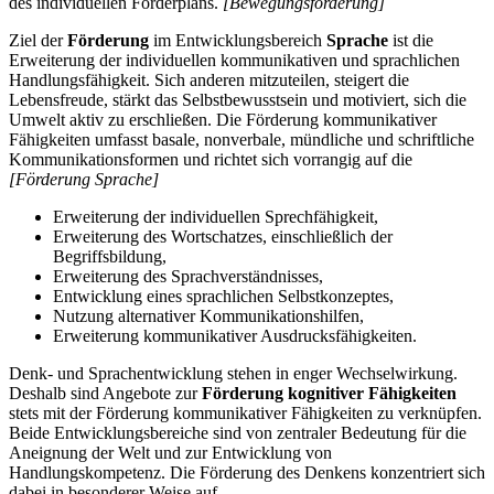
des individuellen Förderplans.
[Bewegungsförderung]
Ziel der
Förderung
im Entwicklungsbereich
Sprache
ist die
Erweiterung der individuellen kommunikativen und sprachlichen
Handlungsfähigkeit. Sich anderen mitzuteilen, steigert die
Lebensfreude, stärkt das Selbstbewusstsein und motiviert, sich die
Umwelt aktiv zu erschließen. Die Förderung kommunikativer
Fähigkeiten umfasst basale, nonverbale, mündliche und schriftliche
Kommunikationsformen und richtet sich vorrangig auf die
[Förderung Sprache]
Erweiterung der individuellen Sprechfähigkeit,
Erweiterung des Wortschatzes, einschließlich der
Begriffsbildung,
Erweiterung des Sprachverständnisses,
Entwicklung eines sprachlichen Selbstkonzeptes,
Nutzung alternativer Kommunikationshilfen,
Erweiterung kommunikativer Ausdrucksfähigkeiten.
Denk- und Sprachentwicklung stehen in enger Wechselwirkung.
Deshalb sind Angebote zur
Förderung kognitiver Fähigkeiten
stets mit der Förderung kommunikativer Fähigkeiten zu verknüpfen.
Beide Entwicklungsbereiche sind von zentraler Bedeutung für die
Aneignung der Welt und zur Entwicklung von
Handlungskompetenz. Die Förderung des Denkens konzentriert sich
dabei in besonderer Weise auf