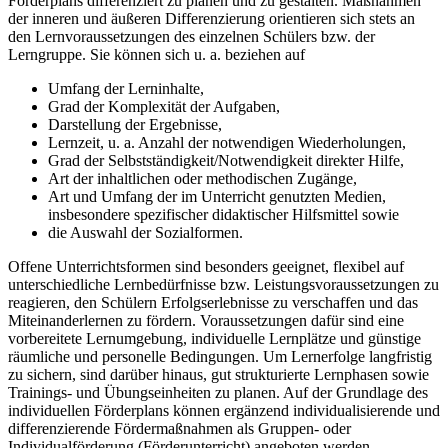
Förderplans differenziert zu planen und zu gestalten. Maßnahmen
der inneren und äußeren Differenzierung orientieren sich stets an
den Lernvoraussetzungen des einzelnen Schülers bzw. der
Lerngruppe. Sie können sich u. a. beziehen auf
Umfang der Lerninhalte,
Grad der Komplexität der Aufgaben,
Darstellung der Ergebnisse,
Lernzeit, u. a. Anzahl der notwendigen Wiederholungen,
Grad der Selbstständigkeit/Notwendigkeit direkter Hilfe,
Art der inhaltlichen oder methodischen Zugänge,
Art und Umfang der im Unterricht genutzten Medien,
insbesondere spezifischer didaktischer Hilfsmittel sowie
die Auswahl der Sozialformen.
Offene Unterrichtsformen sind besonders geeignet, flexibel auf
unterschiedliche Lernbedürfnisse bzw. Leistungsvoraussetzungen zu
reagieren, den Schülern Erfolgserlebnisse zu verschaffen und das
Miteinanderlernen zu fördern. Voraussetzungen dafür sind eine
vorbereitete Lernumgebung, individuelle Lernplätze und günstige
räumliche und personelle Bedingungen. Um Lernerfolge langfristig
zu sichern, sind darüber hinaus, gut strukturierte Lernphasen sowie
Trainings- und Übungseinheiten zu planen. Auf der Grundlage des
individuellen Förderplans können ergänzend individualisierende und
differenzierende Fördermaßnahmen als Gruppen- oder
Individualförderung (Förderunterricht) angeboten werden.