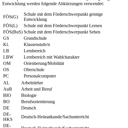
Entwicklung werden folgende Abkürzungen verwendet:
Schule mit dem Förderschwerpunkt geistige
FÖS(G)
Entwicklung
FÖS(L)
Schule mit dem Förderschwerpunkt Lernen
FÖS(BuS)
Schule mit dem Förderschwerpunkt Sehen
GS
Grundschule
Kl.
Klassenstufe/n
LB
Lernbereich
LBW
Lernbereich mit Wahlcharakter
OM
Orientierung/Mobilität
OS
Oberschule
PC
Personalcomputer
AL
Arbeitslehre
AuB
Arbeit und Beruf
BIO
Biologie
BO
Berufsorientierung
DE
Deutsch
DE-
Deutsch-Heimatkunde/Sachunterricht
HKS
DE-