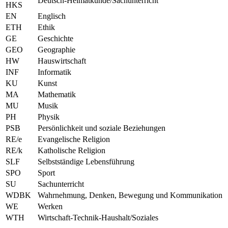
Deutsch-Heimatkunde/Sachunterricht
HKS
EN
Englisch
ETH
Ethik
GE
Geschichte
GEO
Geographie
HW
Hauswirtschaft
INF
Informatik
KU
Kunst
MA
Mathematik
MU
Musik
PH
Physik
PSB
Persönlichkeit und soziale Beziehungen
RE/e
Evangelische Religion
RE/k
Katholische Religion
SLF
Selbstständige Lebensführung
SPO
Sport
SU
Sachunterricht
WDBK
Wahrnehmung, Denken, Bewegung und Kommunikation
WE
Werken
WTH
Wirtschaft-Technik-Haushalt/Soziales