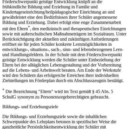
Förderschwerpunkt geistige Entwicklung knüpft an die
frühkindliche Bildung und Erziehung in Familie und
Kindertageseinrichtung/heilpädagogischer Einrichtung an und
gewährleistet eine den Bedürfnissen ihrer Schüler angemessene
Bildung und Erziehung. Dabei erfolgt eine enge Zusammenarbeit
*
mit den Eltern
, den medizinisch und therapeutischen Einrichtungen
sowie mit außerschulischen Maßnahmeträgern im Sozialraum. Unter
Berücksichtigung der aktuellen und zukünftigen Anforderungen
eröffnet sie für jeden Schüler konkrete Lernmöglichkeiten in
entwicklungs-, situations-, sach-, sinn- und lebensbezogenen Lern-
und Handlungsfeldern. In der Schule mit dem Förderschwerpunkt
geistige Entwicklung werden die Schüler unter Einbeziehung der
Eltern bei der alltäglichen Lebensgestaltung und der Vorbereitung
auf die Lebens- und Arbeitswelt beraten. Am Ende der Werkstufe
wird den Schülern das erfolgreiche Erreichen ihrer individuellen
Zielstellungen im Förderplan durch ein Abschlusszeugnis bestätigt.
*
Die Bezeichnung "Eltern" wird im Text gemäß § 45 Abs. 5
SchulG synonym zu Personensorgeberechtigten gebraucht.
Bildungs- und Erziehungsziele
Die Bildungs- und Erziehungsziele sowie die inhaltlichen
Schwerpunkte des Lehrplans betonen in spezifischer Weise die
ganzheitliche Persönlichkeitsentwicklung der Schüler mit