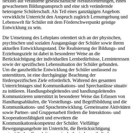
flexibel auf veränderte gesellschaftliche Herausforderungen, einen
gewachsenen Bildungsanspruch und eine sich verändernde
heterogene Schülerschaft. Als Teil eines ganztägigen Angebots
verwirklicht Unterricht den Anspruch zugleich Lernumgebung und
Lebenswelt für Schüler mit dem Förderschwerpunkt geistige
Entwicklung zu sein.
Die Umsetzung des Lehrplans orientiert sich an der physischen,
psychischen und sozialen Ausgangslage der Schüler sowie ihrem
aktuellen Entwicklungsstand. Die Realisierung der Bildungs- und
Erziehungsziele ist dabei in besonderer Weise an die
Berücksichtigung der individuellen Lernbedürfnisse, Lerninteressen
sowie der spezifischen Lebenssituation der Schüler gebunden.
Um die ganzheitliche Entwicklung der Schüler umfassend zu
unterstützen, ist eine durchgängige Beachtung der
förderspezifischen Ziele erforderlich. Während des gesamten
Unterrichtstages sind Kommunikations- und Sprechanlässe situativ
zu initiieren. Handlungsbegleitendes und handlungsleitendes
Kommunizieren unterstützt in besonderer Weise das Erfassen von
Handlungsabläufen, die Vorstellungs- und Begriffsbildung und die
Kommunikations- und Sprachentwicklung. Gemeinsame Aktivitäten
sowie Partner- und Gruppenarbeit fördern die Interaktions- und
Kooperationsfähigkeit und erweitern die
Kommunikationskompetenz der Schüler. Vielfältige
Bewegungsangebote im Unterricht, die Berücksichtigung