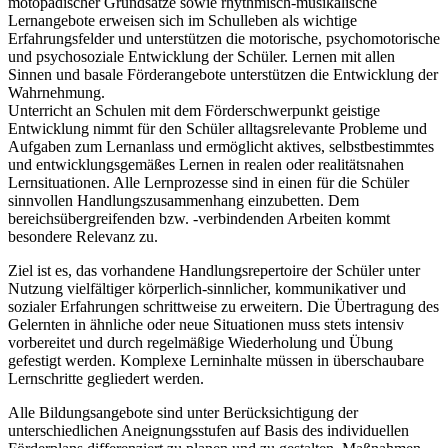
motopädischer Grundsätze sowie rhythmisch-musikalische
Lernangebote erweisen sich im Schulleben als wichtige
Erfahrungsfelder und unterstützen die motorische, psychomotorische
und psychosoziale Entwicklung der Schüler. Lernen mit allen
Sinnen und basale Förderangebote unterstützen die Entwicklung der
Wahrnehmung.
Unterricht an Schulen mit dem Förderschwerpunkt geistige
Entwicklung nimmt für den Schüler alltagsrelevante Probleme und
Aufgaben zum Lernanlass und ermöglicht aktives, selbstbestimmtes
und entwicklungsgemäßes Lernen in realen oder realitätsnahen
Lernsituationen. Alle Lernprozesse sind in einen für die Schüler
sinnvollen Handlungszusammenhang einzubetten. Dem
bereichsübergreifenden bzw. -verbindenden Arbeiten kommt
besondere Relevanz zu.
Ziel ist es, das vorhandene Handlungsrepertoire der Schüler unter
Nutzung vielfältiger körperlich-sinnlicher, kommunikativer und
sozialer Erfahrungen schrittweise zu erweitern. Die Übertragung des
Gelernten in ähnliche oder neue Situationen muss stets intensiv
vorbereitet und durch regelmäßige Wiederholung und Übung
gefestigt werden. Komplexe Lerninhalte müssen in überschaubare
Lernschritte gegliedert werden.
Alle Bildungsangebote sind unter Berücksichtigung der
unterschiedlichen Aneignungsstufen auf Basis des individuellen