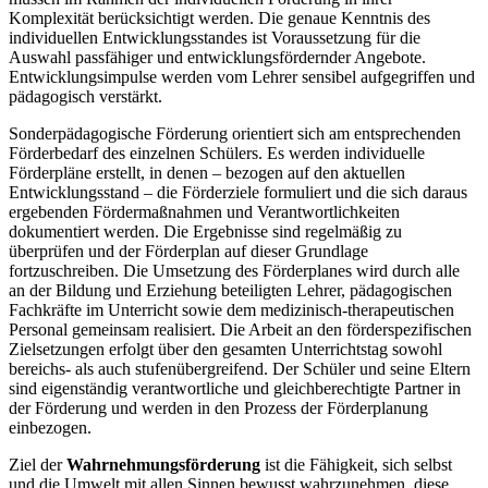
Komplexität berücksichtigt werden. Die genaue Kenntnis des
individuellen Entwicklungsstandes ist Voraussetzung für die
Auswahl passfähiger und entwicklungsfördernder Angebote.
Entwicklungsimpulse werden vom Lehrer sensibel aufgegriffen und
pädagogisch verstärkt.
Sonderpädagogische Förderung orientiert sich am entsprechenden
Förderbedarf des einzelnen Schülers. Es werden individuelle
Förderpläne erstellt, in denen – bezogen auf den aktuellen
Entwicklungsstand – die Förderziele formuliert und die sich daraus
ergebenden Fördermaßnahmen und Verantwortlichkeiten
dokumentiert werden. Die Ergebnisse sind regelmäßig zu
überprüfen und der Förderplan auf dieser Grundlage
fortzuschreiben. Die Umsetzung des Förderplanes wird durch alle
an der Bildung und Erziehung beteiligten Lehrer, pädagogischen
Fachkräfte im Unterricht sowie dem medizinisch-therapeutischen
Personal gemeinsam realisiert. Die Arbeit an den förderspezifischen
Zielsetzungen erfolgt über den gesamten Unterrichtstag sowohl
bereichs- als auch stufenübergreifend. Der Schüler und seine Eltern
sind eigenständig verantwortliche und gleichberechtigte Partner in
der Förderung und werden in den Prozess der Förderplanung
einbezogen.
Ziel der
Wahrnehmungsförderung
ist die Fähigkeit, sich selbst
und die Umwelt mit allen Sinnen bewusst wahrzunehmen, diese