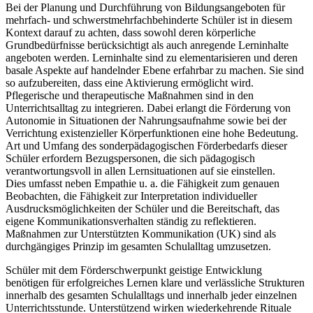
Bei der Planung und Durchführung von Bildungsangeboten für
mehrfach- und schwerstmehrfachbehinderte Schüler ist in diesem
Kontext darauf zu achten, dass sowohl deren körperliche
Grundbedürfnisse berücksichtigt als auch anregende Lerninhalte
angeboten werden. Lerninhalte sind zu elementarisieren und deren
basale Aspekte auf handelnder Ebene erfahrbar zu machen. Sie sind
so aufzubereiten, dass eine Aktivierung ermöglicht wird.
Pflegerische und therapeutische Maßnahmen sind in den
Unterrichtsalltag zu integrieren. Dabei erlangt die Förderung von
Autonomie in Situationen der Nahrungsaufnahme sowie bei der
Verrichtung existenzieller Körperfunktionen eine hohe Bedeutung.
Art und Umfang des sonderpädagogischen Förderbedarfs dieser
Schüler erfordern Bezugspersonen, die sich pädagogisch
verantwortungsvoll in allen Lernsituationen auf sie einstellen.
Dies umfasst neben Empathie u. a. die Fähigkeit zum genauen
Beobachten, die Fähigkeit zur Interpretation individueller
Ausdrucksmöglichkeiten der Schüler und die Bereitschaft, das
eigene Kommunikationsverhalten ständig zu reflektieren.
Maßnahmen zur Unterstützten Kommunikation (UK) sind als
durchgängiges Prinzip im gesamten Schulalltag umzusetzen.
Schüler mit dem Förderschwerpunkt geistige Entwicklung
benötigen für erfolgreiches Lernen klare und verlässliche Strukturen
innerhalb des gesamten Schulalltags und innerhalb jeder einzelnen
Unterrichtsstunde. Unterstützend wirken wiederkehrende Rituale