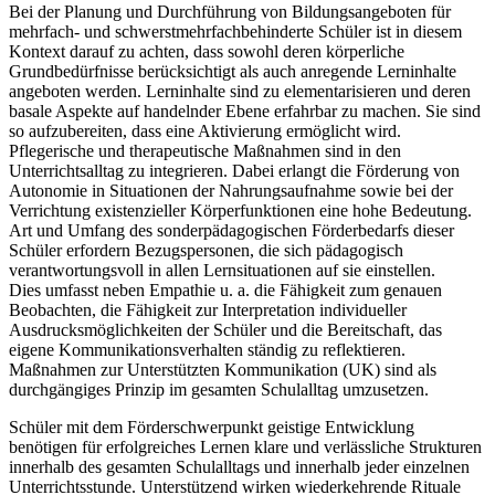
Bei der Planung und Durchführung von Bildungsangeboten für
mehrfach- und schwerstmehrfachbehinderte Schüler ist in diesem
Kontext darauf zu achten, dass sowohl deren körperliche
Grundbedürfnisse berücksichtigt als auch anregende Lerninhalte
angeboten werden. Lerninhalte sind zu elementarisieren und deren
basale Aspekte auf handelnder Ebene erfahrbar zu machen. Sie sind
so aufzubereiten, dass eine Aktivierung ermöglicht wird.
Pflegerische und therapeutische Maßnahmen sind in den
Unterrichtsalltag zu integrieren. Dabei erlangt die Förderung von
Autonomie in Situationen der Nahrungsaufnahme sowie bei der
Verrichtung existenzieller Körperfunktionen eine hohe Bedeutung.
Art und Umfang des sonderpädagogischen Förderbedarfs dieser
Schüler erfordern Bezugspersonen, die sich pädagogisch
verantwortungsvoll in allen Lernsituationen auf sie einstellen.
Dies umfasst neben Empathie u. a. die Fähigkeit zum genauen
Beobachten, die Fähigkeit zur Interpretation individueller
Ausdrucksmöglichkeiten der Schüler und die Bereitschaft, das
eigene Kommunikationsverhalten ständig zu reflektieren.
Maßnahmen zur Unterstützten Kommunikation (UK) sind als
durchgängiges Prinzip im gesamten Schulalltag umzusetzen.
Schüler mit dem Förderschwerpunkt geistige Entwicklung
benötigen für erfolgreiches Lernen klare und verlässliche Strukturen
innerhalb des gesamten Schulalltags und innerhalb jeder einzelnen
Unterrichtsstunde. Unterstützend wirken wiederkehrende Rituale