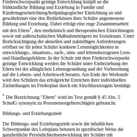
Förderschwerpunkt geistige Entwicklung knüpft an die
frühkindliche Bildung und Erziehung in Familie und
Kindertageseinrichtung/heilpädagogischer Einrichtung an und
gewährleistet eine den Bedürfnissen ihrer Schüler angemessene
Bildung und Erziehung. Dabei erfolgt eine enge Zusammenarbeit
*
mit den Eltern
, den medizinisch und therapeutischen Einrichtungen
sowie mit außerschulischen Maßnahmeträgern im Sozialraum. Unter
Berücksichtigung der aktuellen und zukünftigen Anforderungen
eröffnet sie für jeden Schüler konkrete Lernmöglichkeiten in
entwicklungs-, situations-, sach-, sinn- und lebensbezogenen Lern-
und Handlungsfeldern. In der Schule mit dem Förderschwerpunkt
geistige Entwicklung werden die Schüler unter Einbeziehung der
Eltern bei der alltäglichen Lebensgestaltung und der Vorbereitung
auf die Lebens- und Arbeitswelt beraten. Am Ende der Werkstufe
wird den Schülern das erfolgreiche Erreichen ihrer individuellen
Zielstellungen im Förderplan durch ein Abschlusszeugnis bestätigt.
*
Die Bezeichnung "Eltern" wird im Text gemäß § 45 Abs. 5
SchulG synonym zu Personensorgeberechtigten gebraucht.
Bildungs- und Erziehungsziele
Die Bildungs- und Erziehungsziele sowie die inhaltlichen
Schwerpunkte des Lehrplans betonen in spezifischer Weise die
ganzheitliche Persönlichkeitsentwicklung der Schüler mit