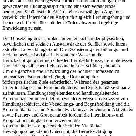
flexibel auf veränderte gesellschaftliche Herausforderungen, einen
gewachsenen Bildungsanspruch und eine sich verändernde
heterogene Schülerschaft. Als Teil eines ganztägigen Angebots
verwirklicht Unterricht den Anspruch zugleich Lernumgebung und
Lebenswelt für Schüler mit dem Förderschwerpunkt geistige
Entwicklung zu sein.
Die Umsetzung des Lehrplans orientiert sich an der physischen,
psychischen und sozialen Ausgangslage der Schüler sowie ihrem
aktuellen Entwicklungsstand. Die Realisierung der Bildungs- und
Erziehungsziele ist dabei in besonderer Weise an die
Berücksichtigung der individuellen Lernbedürfnisse, Lerninteressen
sowie der spezifischen Lebenssituation der Schüler gebunden.
Um die ganzheitliche Entwicklung der Schüler umfassend zu
unterstützen, ist eine durchgängige Beachtung der
förderspezifischen Ziele erforderlich. Während des gesamten
Unterrichtstages sind Kommunikations- und Sprechanlässe situativ
zu initiieren. Handlungsbegleitendes und handlungsleitendes
Kommunizieren unterstützt in besonderer Weise das Erfassen von
Handlungsabläufen, die Vorstellungs- und Begriffsbildung und die
Kommunikations- und Sprachentwicklung. Gemeinsame Aktivitäten
sowie Partner- und Gruppenarbeit fördern die Interaktions- und
Kooperationsfähigkeit und erweitern die
Kommunikationskompetenz der Schüler. Vielfältige
Bewegungsangebote im Unterricht, die Berücksichtigung