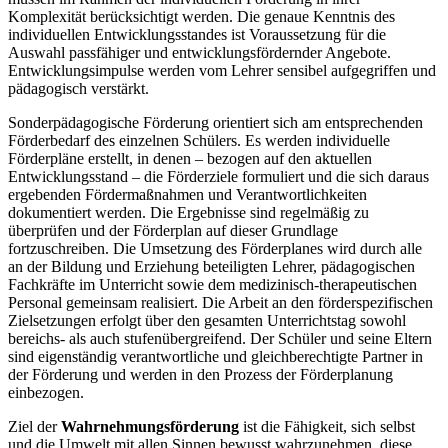
Komplexität berücksichtigt werden. Die genaue Kenntnis des
individuellen Entwicklungsstandes ist Voraussetzung für die
Auswahl passfähiger und entwicklungsfördernder Angebote.
Entwicklungsimpulse werden vom Lehrer sensibel aufgegriffen und
pädagogisch verstärkt.
Sonderpädagogische Förderung orientiert sich am entsprechenden
Förderbedarf des einzelnen Schülers. Es werden individuelle
Förderpläne erstellt, in denen – bezogen auf den aktuellen
Entwicklungsstand – die Förderziele formuliert und die sich daraus
ergebenden Fördermaßnahmen und Verantwortlichkeiten
dokumentiert werden. Die Ergebnisse sind regelmäßig zu
überprüfen und der Förderplan auf dieser Grundlage
fortzuschreiben. Die Umsetzung des Förderplanes wird durch alle
an der Bildung und Erziehung beteiligten Lehrer, pädagogischen
Fachkräfte im Unterricht sowie dem medizinisch-therapeutischen
Personal gemeinsam realisiert. Die Arbeit an den förderspezifischen
Zielsetzungen erfolgt über den gesamten Unterrichtstag sowohl
bereichs- als auch stufenübergreifend. Der Schüler und seine Eltern
sind eigenständig verantwortliche und gleichberechtigte Partner in
der Förderung und werden in den Prozess der Förderplanung
einbezogen.
Ziel der
Wahrnehmungsförderung
ist die Fähigkeit, sich selbst
und die Umwelt mit allen Sinnen bewusst wahrzunehmen, diese