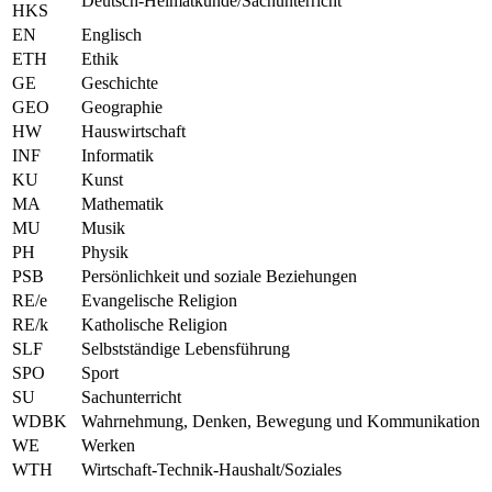
Deutsch-Heimatkunde/Sachunterricht
HKS
EN
Englisch
ETH
Ethik
GE
Geschichte
GEO
Geographie
HW
Hauswirtschaft
INF
Informatik
KU
Kunst
MA
Mathematik
MU
Musik
PH
Physik
PSB
Persönlichkeit und soziale Beziehungen
RE/e
Evangelische Religion
RE/k
Katholische Religion
SLF
Selbstständige Lebensführung
SPO
Sport
SU
Sachunterricht
WDBK
Wahrnehmung, Denken, Bewegung und Kommunikation
WE
Werken
WTH
Wirtschaft-Technik-Haushalt/Soziales