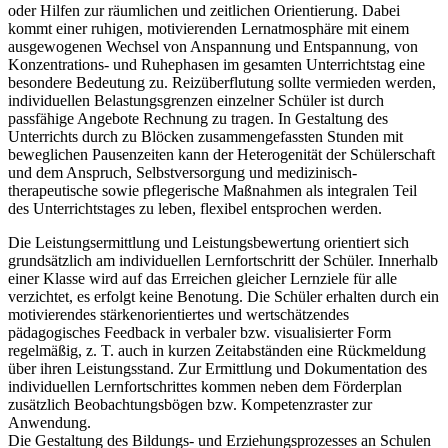
oder Hilfen zur räumlichen und zeitlichen Orientierung. Dabei
kommt einer ruhigen, motivierenden Lernatmosphäre mit einem
ausgewogenen Wechsel von Anspannung und Entspannung, von
Konzentrations- und Ruhephasen im gesamten Unterrichtstag eine
besondere Bedeutung zu. Reizüberflutung sollte vermieden werden,
individuellen Belastungsgrenzen einzelner Schüler ist durch
passfähige Angebote Rechnung zu tragen. In Gestaltung des
Unterrichts durch zu Blöcken zusammengefassten Stunden mit
beweglichen Pausenzeiten kann der Heterogenität der Schülerschaft
und dem Anspruch, Selbstversorgung und medizinisch-
therapeutische sowie pflegerische Maßnahmen als integralen Teil
des Unterrichtstages zu leben, flexibel entsprochen werden.
Die Leistungsermittlung und Leistungsbewertung orientiert sich
grundsätzlich am individuellen Lernfortschritt der Schüler. Innerhalb
einer Klasse wird auf das Erreichen gleicher Lernziele für alle
verzichtet, es erfolgt keine Benotung. Die Schüler erhalten durch ein
motivierendes stärkenorientiertes und wertschätzendes
pädagogisches Feedback in verbaler bzw. visualisierter Form
regelmäßig, z. T. auch in kurzen Zeitabständen eine Rückmeldung
über ihren Leistungsstand. Zur Ermittlung und Dokumentation des
individuellen Lernfortschrittes kommen neben dem Förderplan
zusätzlich Beobachtungsbögen bzw. Kompetenzraster zur
Anwendung.
Die Gestaltung des Bildungs- und Erziehungsprozesses an Schulen