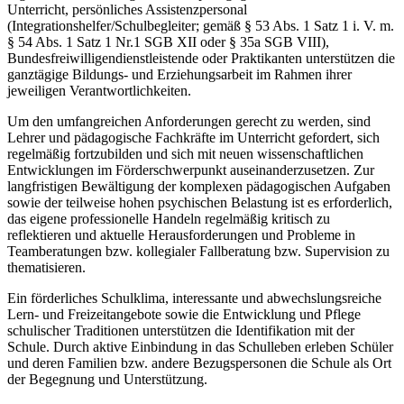
Unterricht, persönliches Assistenzpersonal
(Integrationshelfer/Schulbegleiter; gemäß § 53 Abs. 1 Satz 1 i. V. m.
§ 54 Abs. 1 Satz 1 Nr.1 SGB XII oder § 35a SGB VIII),
Bundesfreiwilligendienstleistende oder Praktikanten unterstützen die
ganztägige Bildungs- und Erziehungsarbeit im Rahmen ihrer
jeweiligen Verantwortlichkeiten.
Um den umfangreichen Anforderungen gerecht zu werden, sind
Lehrer und pädagogische Fachkräfte im Unterricht gefordert, sich
regelmäßig fortzubilden und sich mit neuen wissenschaftlichen
Entwicklungen im Förderschwerpunkt auseinanderzusetzen. Zur
langfristigen Bewältigung der komplexen pädagogischen Aufgaben
sowie der teilweise hohen psychischen Belastung ist es erforderlich,
das eigene professionelle Handeln regelmäßig kritisch zu
reflektieren und aktuelle Herausforderungen und Probleme in
Teamberatungen bzw. kollegialer Fallberatung bzw. Supervision zu
thematisieren.
Ein förderliches Schulklima, interessante und abwechslungsreiche
Lern- und Freizeitangebote sowie die Entwicklung und Pflege
schulischer Traditionen unterstützen die Identifikation mit der
Schule. Durch aktive Einbindung in das Schulleben erleben Schüler
und deren Familien bzw. andere Bezugspersonen die Schule als Ort
der Begegnung und Unterstützung.