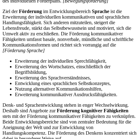
des individuellen Förderplans.
[Bewegungsförderung]
Ziel der
Förderung
im Entwicklungsbereich
Sprache
ist die
Erweiterung der individuellen kommunikativen und sprachlichen
Handlungsfähigkeit. Sich anderen mitzuteilen, steigert die
Lebensfreude, stärkt das Selbstbewusstsein und motiviert, sich die
Umwelt aktiv zu erschließen. Die Förderung kommunikativer
Fähigkeiten umfasst basale, nonverbale, mündliche und schriftliche
Kommunikationsformen und richtet sich vorrangig auf die
[Förderung Sprache]
Erweiterung der individuellen Sprechfähigkeit,
Erweiterung des Wortschatzes, einschließlich der
Begriffsbildung,
Erweiterung des Sprachverständnisses,
Entwicklung eines sprachlichen Selbstkonzeptes,
Nutzung alternativer Kommunikationshilfen,
Erweiterung kommunikativer Ausdrucksfähigkeiten.
Denk- und Sprachentwicklung stehen in enger Wechselwirkung.
Deshalb sind Angebote zur
Förderung kognitiver Fähigkeiten
stets mit der Förderung kommunikativer Fähigkeiten zu verknüpfen.
Beide Entwicklungsbereiche sind von zentraler Bedeutung für die
Aneignung der Welt und zur Entwicklung von
Handlungskompetenz. Die Förderung des Denkens konzentriert sich
dabei in besonderer Weise auf