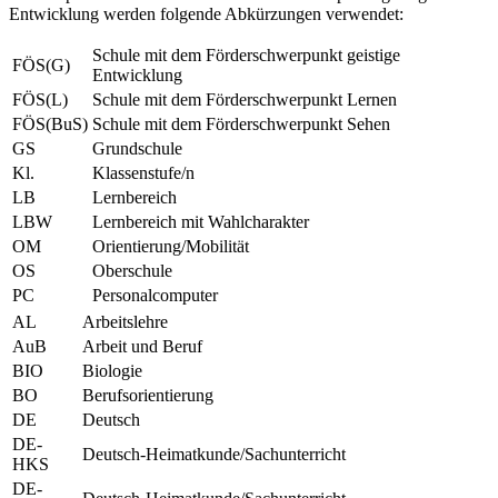
Entwicklung werden folgende Abkürzungen verwendet:
Schule mit dem Förderschwerpunkt geistige
FÖS(G)
Entwicklung
FÖS(L)
Schule mit dem Förderschwerpunkt Lernen
FÖS(BuS)
Schule mit dem Förderschwerpunkt Sehen
GS
Grundschule
Kl.
Klassenstufe/n
LB
Lernbereich
LBW
Lernbereich mit Wahlcharakter
OM
Orientierung/Mobilität
OS
Oberschule
PC
Personalcomputer
AL
Arbeitslehre
AuB
Arbeit und Beruf
BIO
Biologie
BO
Berufsorientierung
DE
Deutsch
DE-
Deutsch-Heimatkunde/Sachunterricht
HKS
DE-