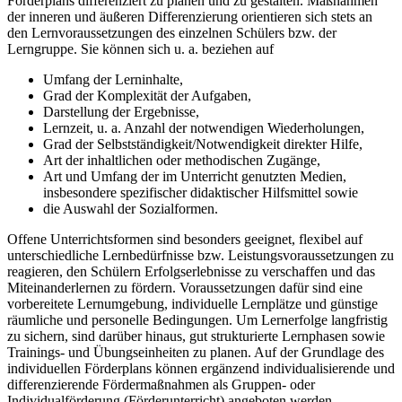
Förderplans differenziert zu planen und zu gestalten. Maßnahmen
der inneren und äußeren Differenzierung orientieren sich stets an
den Lernvoraussetzungen des einzelnen Schülers bzw. der
Lerngruppe. Sie können sich u. a. beziehen auf
Umfang der Lerninhalte,
Grad der Komplexität der Aufgaben,
Darstellung der Ergebnisse,
Lernzeit, u. a. Anzahl der notwendigen Wiederholungen,
Grad der Selbstständigkeit/Notwendigkeit direkter Hilfe,
Art der inhaltlichen oder methodischen Zugänge,
Art und Umfang der im Unterricht genutzten Medien,
insbesondere spezifischer didaktischer Hilfsmittel sowie
die Auswahl der Sozialformen.
Offene Unterrichtsformen sind besonders geeignet, flexibel auf
unterschiedliche Lernbedürfnisse bzw. Leistungsvoraussetzungen zu
reagieren, den Schülern Erfolgserlebnisse zu verschaffen und das
Miteinanderlernen zu fördern. Voraussetzungen dafür sind eine
vorbereitete Lernumgebung, individuelle Lernplätze und günstige
räumliche und personelle Bedingungen. Um Lernerfolge langfristig
zu sichern, sind darüber hinaus, gut strukturierte Lernphasen sowie
Trainings- und Übungseinheiten zu planen. Auf der Grundlage des
individuellen Förderplans können ergänzend individualisierende und
differenzierende Fördermaßnahmen als Gruppen- oder
Individualförderung (Förderunterricht) angeboten werden.