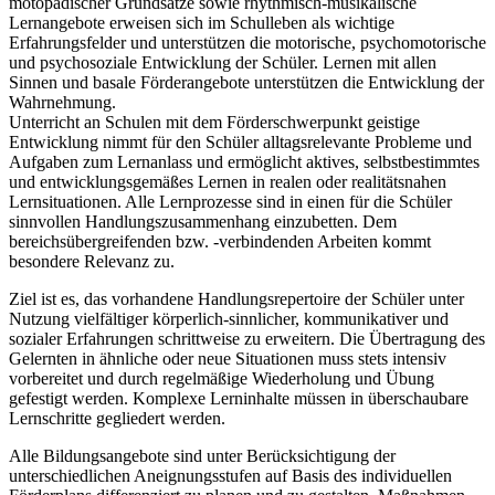
motopädischer Grundsätze sowie rhythmisch-musikalische
Lernangebote erweisen sich im Schulleben als wichtige
Erfahrungsfelder und unterstützen die motorische, psychomotorische
und psychosoziale Entwicklung der Schüler. Lernen mit allen
Sinnen und basale Förderangebote unterstützen die Entwicklung der
Wahrnehmung.
Unterricht an Schulen mit dem Förderschwerpunkt geistige
Entwicklung nimmt für den Schüler alltagsrelevante Probleme und
Aufgaben zum Lernanlass und ermöglicht aktives, selbstbestimmtes
und entwicklungsgemäßes Lernen in realen oder realitätsnahen
Lernsituationen. Alle Lernprozesse sind in einen für die Schüler
sinnvollen Handlungszusammenhang einzubetten. Dem
bereichsübergreifenden bzw. -verbindenden Arbeiten kommt
besondere Relevanz zu.
Ziel ist es, das vorhandene Handlungsrepertoire der Schüler unter
Nutzung vielfältiger körperlich-sinnlicher, kommunikativer und
sozialer Erfahrungen schrittweise zu erweitern. Die Übertragung des
Gelernten in ähnliche oder neue Situationen muss stets intensiv
vorbereitet und durch regelmäßige Wiederholung und Übung
gefestigt werden. Komplexe Lerninhalte müssen in überschaubare
Lernschritte gegliedert werden.
Alle Bildungsangebote sind unter Berücksichtigung der
unterschiedlichen Aneignungsstufen auf Basis des individuellen