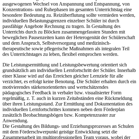
ausgewogenen Wechsel von Anspannung und Entspannung, von
Konzentrations- und Ruhephasen im gesamten Unterrichtstag eine
besondere Bedeutung zu. Reizüberflutung sollte vermieden werden,
individuellen Belastungsgrenzen einzelner Schüler ist durch
passfähige Angebote Rechnung zu tragen. In Gestaltung des
Unterrichts durch zu Blöcken zusammengefassten Stunden mit
beweglichen Pausenzeiten kann der Heterogenität der Schülerschaft
und dem Anspruch, Selbstversorgung und medizinisch-
therapeutische sowie pflegerische Maßnahmen als integralen Teil
des Unterrichtstages zu leben, flexibel entsprochen werden.
Die Leistungsermittlung und Leistungsbewertung orientiert sich
grundsätzlich am individuellen Lernfortschritt der Schüler. Innerhalb
einer Klasse wird auf das Erreichen gleicher Lernziele für alle
verzichtet, es erfolgt keine Benotung. Die Schüler erhalten durch ein
motivierendes stärkenorientiertes und wertschätzendes
pädagogisches Feedback in verbaler bzw. visualisierter Form
regelmäßig, z. T. auch in kurzen Zeitabständen eine Rückmeldung
über ihren Leistungsstand. Zur Ermittlung und Dokumentation des
individuellen Lernfortschrittes kommen neben dem Förderplan
zusätzlich Beobachtungsbögen bzw. Kompetenzraster zur
Anwendung.
Die Gestaltung des Bildungs- und Erziehungsprozesses an Schulen
mit dem Förderschwerpunkt geistige Entwicklung setzt die
Zusammenarbeit im multiprofessionellen Team voraus, wobei der