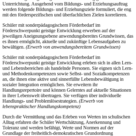
Unterrichtung. Ausgehend vom Bildungs- und Erziehungsauftrag
werden folgende Bildungs- und Erziehungsziele formuliert, die eng
mit den förderspezifischen und überfachlichen Zielen korrelieren.
Schüler mit sonderpädagogischem Förderbedarf im
Förderschwerpunkt geistige Entwicklung erwerben auf der
jeweiligen Aneignungsebene anwendungsbereites Grundwissen, das
es ihnen ermöglicht, aktuelle und zukünftige Lebensaufgaben zu
bewältigen.
(Erwerb von anwendungsbereitem Grundwissen)
Schüler mit sonderpädagogischem Förderbedarf im
Förderschwerpunkt geistige Entwicklung erleben sich in allen Lern-
und Lebensbereichen als handelnde Personen. Sie eignen sich Lern-
und Methodenkompetenzen sowie Selbst- und Sozialkompetenzen
an, die ihnen eine aktive und sinnerfüllte Lebensbewältigung in
sozialer Integration ermöglichen. Sie erweitern ihr
Handlungsrepertoire und können Gelerntes auf aktuelle Situationen
in ihrer Lebenswelt übertragen. Sie verfügen über individuelle
Handlungs- und Problemlösestrategien.
(Erwerb von
lebenspraktischer Handlungskompetenz)
Durch die Vermittlung und das Erleben von Werten im schulischen
Alltag erfahren die Schüler Wertschätzung, Anerkennung und
Toleranz und werden befähigt, Werte und Normen auf der
Grundlage der freiheitlich-demokratischen Grundordnung