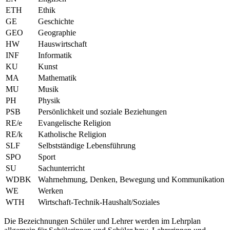
ETH
Ethik
GE
Geschichte
GEO
Geographie
HW
Hauswirtschaft
INF
Informatik
KU
Kunst
MA
Mathematik
MU
Musik
PH
Physik
PSB
Persönlichkeit und soziale Beziehungen
RE/e
Evangelische Religion
RE/k
Katholische Religion
SLF
Selbstständige Lebensführung
SPO
Sport
SU
Sachunterricht
WDBK
Wahrnehmung, Denken, Bewegung und Kommunikation
WE
Werken
WTH
Wirtschaft-Technik-Haushalt/Soziales
Die Bezeichnungen Schüler und Lehrer werden im Lehrplan