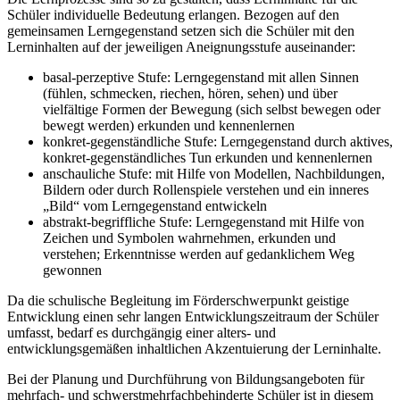
Schüler individuelle Bedeutung erlangen. Bezogen auf den
gemeinsamen Lerngegenstand setzen sich die Schüler mit den
Lerninhalten auf der jeweiligen Aneignungsstufe auseinander:
basal-perzeptive Stufe: Lerngegenstand mit allen Sinnen
(fühlen, schmecken, riechen, hören, sehen) und über
vielfältige Formen der Bewegung (sich selbst bewegen oder
bewegt werden) erkunden und kennenlernen
konkret-gegenständliche Stufe: Lerngegenstand durch aktives,
konkret-gegenständliches Tun erkunden und kennenlernen
anschauliche Stufe: mit Hilfe von Modellen, Nachbildungen,
Bildern oder durch Rollenspiele verstehen und ein inneres
„Bild“ vom Lerngegenstand entwickeln
abstrakt-begriffliche Stufe: Lerngegenstand mit Hilfe von
Zeichen und Symbolen wahrnehmen, erkunden und
verstehen; Erkenntnisse werden auf gedanklichem Weg
gewonnen
Da die schulische Begleitung im Förderschwerpunkt geistige
Entwicklung einen sehr langen Entwicklungszeitraum der Schüler
umfasst, bedarf es durchgängig einer alters- und
entwicklungsgemäßen inhaltlichen Akzentuierung der Lerninhalte.
Bei der Planung und Durchführung von Bildungsangeboten für
mehrfach- und schwerstmehrfachbehinderte Schüler ist in diesem