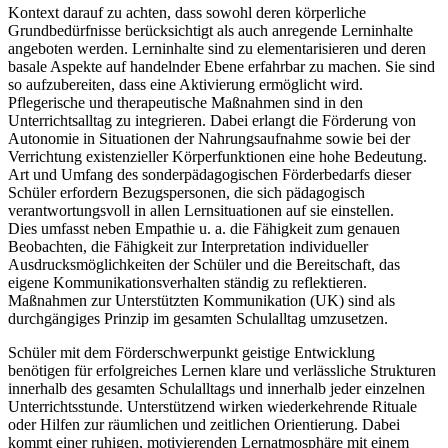
Kontext darauf zu achten, dass sowohl deren körperliche
Grundbedürfnisse berücksichtigt als auch anregende Lerninhalte
angeboten werden. Lerninhalte sind zu elementarisieren und deren
basale Aspekte auf handelnder Ebene erfahrbar zu machen. Sie sind
so aufzubereiten, dass eine Aktivierung ermöglicht wird.
Pflegerische und therapeutische Maßnahmen sind in den
Unterrichtsalltag zu integrieren. Dabei erlangt die Förderung von
Autonomie in Situationen der Nahrungsaufnahme sowie bei der
Verrichtung existenzieller Körperfunktionen eine hohe Bedeutung.
Art und Umfang des sonderpädagogischen Förderbedarfs dieser
Schüler erfordern Bezugspersonen, die sich pädagogisch
verantwortungsvoll in allen Lernsituationen auf sie einstellen.
Dies umfasst neben Empathie u. a. die Fähigkeit zum genauen
Beobachten, die Fähigkeit zur Interpretation individueller
Ausdrucksmöglichkeiten der Schüler und die Bereitschaft, das
eigene Kommunikationsverhalten ständig zu reflektieren.
Maßnahmen zur Unterstützten Kommunikation (UK) sind als
durchgängiges Prinzip im gesamten Schulalltag umzusetzen.
Schüler mit dem Förderschwerpunkt geistige Entwicklung
benötigen für erfolgreiches Lernen klare und verlässliche Strukturen
innerhalb des gesamten Schulalltags und innerhalb jeder einzelnen
Unterrichtsstunde. Unterstützend wirken wiederkehrende Rituale
oder Hilfen zur räumlichen und zeitlichen Orientierung. Dabei
kommt einer ruhigen, motivierenden Lernatmosphäre mit einem