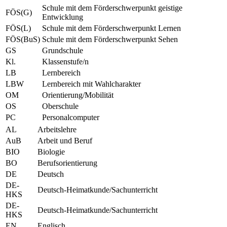
Schule mit dem Förderschwerpunkt geistige
FÖS(G)
Entwicklung
FÖS(L)
Schule mit dem Förderschwerpunkt Lernen
FÖS(BuS)
Schule mit dem Förderschwerpunkt Sehen
GS
Grundschule
Kl.
Klassenstufe/n
LB
Lernbereich
LBW
Lernbereich mit Wahlcharakter
OM
Orientierung/Mobilität
OS
Oberschule
PC
Personalcomputer
AL
Arbeitslehre
AuB
Arbeit und Beruf
BIO
Biologie
BO
Berufsorientierung
DE
Deutsch
DE-
Deutsch-Heimatkunde/Sachunterricht
HKS
DE-
Deutsch-Heimatkunde/Sachunterricht
HKS
EN
Englisch