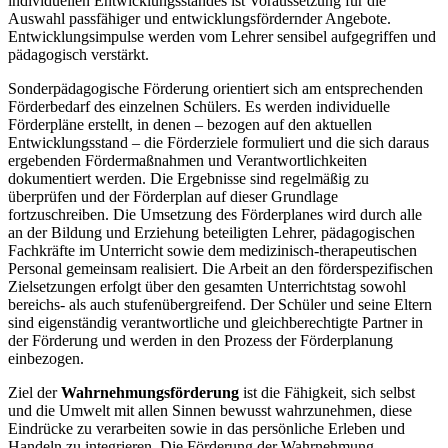
individuellen Entwicklungsstandes ist Voraussetzung für die
Auswahl passfähiger und entwicklungsfördernder Angebote.
Entwicklungsimpulse werden vom Lehrer sensibel aufgegriffen und
pädagogisch verstärkt.
Sonderpädagogische Förderung orientiert sich am entsprechenden
Förderbedarf des einzelnen Schülers. Es werden individuelle
Förderpläne erstellt, in denen – bezogen auf den aktuellen
Entwicklungsstand – die Förderziele formuliert und die sich daraus
ergebenden Fördermaßnahmen und Verantwortlichkeiten
dokumentiert werden. Die Ergebnisse sind regelmäßig zu
überprüfen und der Förderplan auf dieser Grundlage
fortzuschreiben. Die Umsetzung des Förderplanes wird durch alle
an der Bildung und Erziehung beteiligten Lehrer, pädagogischen
Fachkräfte im Unterricht sowie dem medizinisch-therapeutischen
Personal gemeinsam realisiert. Die Arbeit an den förderspezifischen
Zielsetzungen erfolgt über den gesamten Unterrichtstag sowohl
bereichs- als auch stufenübergreifend. Der Schüler und seine Eltern
sind eigenständig verantwortliche und gleichberechtigte Partner in
der Förderung und werden in den Prozess der Förderplanung
einbezogen.
Ziel der
Wahrnehmungsförderung
ist die Fähigkeit, sich selbst
und die Umwelt mit allen Sinnen bewusst wahrzunehmen, diese
Eindrücke zu verarbeiten sowie in das persönliche Erleben und
Handeln zu integrieren. Die Förderung der Wahrnehmung