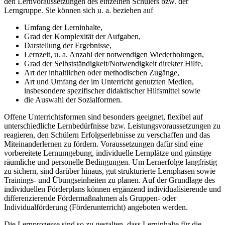
den Lernvoraussetzungen des einzelnen Schülers bzw. der
Lerngruppe. Sie können sich u. a. beziehen auf
Umfang der Lerninhalte,
Grad der Komplexität der Aufgaben,
Darstellung der Ergebnisse,
Lernzeit, u. a. Anzahl der notwendigen Wiederholungen,
Grad der Selbstständigkeit/Notwendigkeit direkter Hilfe,
Art der inhaltlichen oder methodischen Zugänge,
Art und Umfang der im Unterricht genutzten Medien,
insbesondere spezifischer didaktischer Hilfsmittel sowie
die Auswahl der Sozialformen.
Offene Unterrichtsformen sind besonders geeignet, flexibel auf
unterschiedliche Lernbedürfnisse bzw. Leistungsvoraussetzungen zu
reagieren, den Schülern Erfolgserlebnisse zu verschaffen und das
Miteinanderlernen zu fördern. Voraussetzungen dafür sind eine
vorbereitete Lernumgebung, individuelle Lernplätze und günstige
räumliche und personelle Bedingungen. Um Lernerfolge langfristig
zu sichern, sind darüber hinaus, gut strukturierte Lernphasen sowie
Trainings- und Übungseinheiten zu planen. Auf der Grundlage des
individuellen Förderplans können ergänzend individualisierende und
differenzierende Fördermaßnahmen als Gruppen- oder
Individualförderung (Förderunterricht) angeboten werden.
Die Lernprozesse sind so zu gestalten, dass Lerninhalte für die