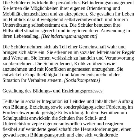
Die Schüler entwickeln ihr persönliches Behinderungsmanagement.
Sie lernen die Möglichkeiten ihrer eigenen Orientierung und
Mobilität einzuschätzen und zu akzeptieren. Sie gestalten ihr Leben
im Hinblick darauf weitgehend selbstverantwortlich und fordern
Unterstützung selbstbestimmt ein. Die Schüler benutzen ihre
Hilfsmittel situationsgerecht und integrieren deren Anwendung in
ihren Lebensalltag.
[Behinderungsmanagement]
Die Schüler nehmen sich als Teil einer Gemeinschaft wahr und
bringen sich aktiv ein. Sie erkennen im sozialen Miteinander Regeln
und Werte an. Sie lernen verlässlich zu handeln und Verantwortung
zu übernehmen. Die Schüler lernen, Kritik zu üben sowie
anzunehmen und mit Konflikten angemessen umzugehen. Sie
entwickeln Empathiefähigkeit und können entsprechend der
Situation ihr Verhalten steuern.
[Sozialkompetenz]
Gestaltung des Bildungs- und Erziehungsprozesses
Teilhabe in sozialer Integration ist Leitidee und inhaltlicher Auftrag
von Bildung, Erziehung sowie sonderpädagogischer Förderung im
Förderschwerpunkt geistige Entwicklung. In dem Bemühen um
Schulqualität entwickeln die Schulen ihre Schul- und
Unterrichtskonzepte eigenverantwortlich weiter und reagieren
flexibel auf veränderte gesellschaftliche Herausforderungen, einen
gewachsenen Bildungsanspruch und eine sich verändernde