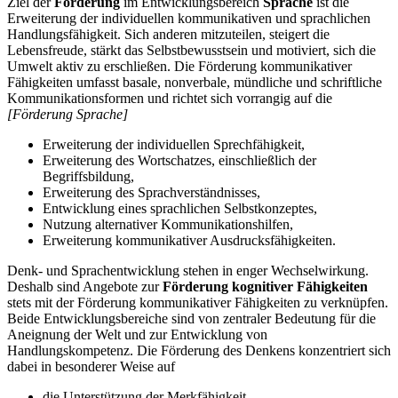
Ziel der
Förderung
im Entwicklungsbereich
Sprache
ist die
Erweiterung der individuellen kommunikativen und sprachlichen
Handlungsfähigkeit. Sich anderen mitzuteilen, steigert die
Lebensfreude, stärkt das Selbstbewusstsein und motiviert, sich die
Umwelt aktiv zu erschließen. Die Förderung kommunikativer
Fähigkeiten umfasst basale, nonverbale, mündliche und schriftliche
Kommunikationsformen und richtet sich vorrangig auf die
[Förderung Sprache]
Erweiterung der individuellen Sprechfähigkeit,
Erweiterung des Wortschatzes, einschließlich der
Begriffsbildung,
Erweiterung des Sprachverständnisses,
Entwicklung eines sprachlichen Selbstkonzeptes,
Nutzung alternativer Kommunikationshilfen,
Erweiterung kommunikativer Ausdrucksfähigkeiten.
Denk- und Sprachentwicklung stehen in enger Wechselwirkung.
Deshalb sind Angebote zur
Förderung kognitiver Fähigkeiten
stets mit der Förderung kommunikativer Fähigkeiten zu verknüpfen.
Beide Entwicklungsbereiche sind von zentraler Bedeutung für die
Aneignung der Welt und zur Entwicklung von
Handlungskompetenz. Die Förderung des Denkens konzentriert sich
dabei in besonderer Weise auf
die Unterstützung der Merkfähigkeit,