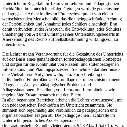
Unterricht im Regelfall im Team von Lehrern und pädagogischen
Fachkräften im Unterricht erfolgt. Getragen wird die gemeinsame
pädagogische Arbeit in diesem Förderschwerpunkt von einem
wertschätzenden Menschenbild, das die uneingeschränkte Achtung
der Persönlichkeit und Annahme jedes Schülers einschließt. Eng
damit verbunden ist der Anspruch, die Entwicklung jedes Schülers
unabhängig von Art und Umfang seines Unterstützungsbedarfs in
Anerkennung des Rechts auf Selbstbestimmung wirkungsvoll zu
unterstützen.
Die Lehrer tragen Verantwortung für die Gestaltung des Unterrichts
auf der Basis eines ganzheitlichen förderpädagogischen Konzeptes
und sorgen für die Kontinuität von klassen- und stufenbezogenen
Informations- und Planungsprozessen. Sie nehmen darüber hinaus
eine Vielzahl von Aufgaben wahr, u. a. Fortschreibung der
individuellen Förderpläne auf Grundlage der unterrichtsimmanenten
Diagnostik, Analyse pädagogischer Problem- und
Alltagssituationen, Erstellung von Lehr- und Lernmitteln sowie
regelmäßige Zusammenarbeit mit den Eltern.
In allen benannten Bereichen arbeiten die Lehrer vertrauensvoll mit
den pädagogischen Fachkräften im Unterricht zusammen. Sie
stimmen sich regelmäßig und verbindlich zu pädagogischen und
organisatorischen Fragen ab. Die pädagogischen Fachkräfte im
Unterricht, persönliches Assistenzpersonal
(Integrationshelfer/Schulbegleiter; gemäß § 53 Abs. 1 Satz 1 i. V. m.