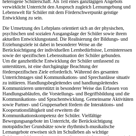
heterogene Schülerschaft. Als Teil eines ganztägigen Angebots
verwirklicht Unterricht den Anspruch zugleich Lernumgebung und
Lebenswelt für Schüler mit dem Förderschwerpunkt geistige
Entwicklung zu sein.
Die Umsetzung des Lehrplans orientiert sich an der physischen,
psychischen und sozialen Ausgangslage der Schüler sowie ihrem
aktuellen Entwicklungsstand. Die Realisierung der Bildungs- und
Erziehungsziele ist dabei in besonderer Weise an die
Berücksichtigung der individuellen Lernbedürfnisse, Lerninteressen
sowie der spezifischen Lebenssituation der Schüler gebunden.
Um die ganzheitliche Entwicklung der Schüler umfassend zu
unterstützen, ist eine durchgängige Beachtung der
förderspezifischen Ziele erforderlich. Während des gesamten
Unterrichtstages sind Kommunikations- und Sprechanlässe situativ
zu initiieren. Handlungsbegleitendes und handlungsleitendes
Kommunizieren unterstützt in besonderer Weise das Erfassen von
Handlungsabläufen, die Vorstellungs- und Begriffsbildung und die
Kommunikations- und Sprachentwicklung. Gemeinsame Aktivitäten
sowie Partner- und Gruppenarbeit fördern die Interaktions- und
Kooperationsfähigkeit und erweitern die
Kommunikationskompetenz der Schüler. Vielfältige
Bewegungsangebote im Unterricht, die Berücksichtigung
motopädischer Grundsätze sowie rhythmisch-musikalische
Lernangebote erweisen sich im Schulleben als wichtige