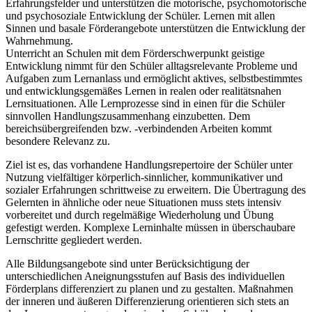
Erfahrungsfelder und unterstützen die motorische, psychomotorische
und psychosoziale Entwicklung der Schüler. Lernen mit allen
Sinnen und basale Förderangebote unterstützen die Entwicklung der
Wahrnehmung.
Unterricht an Schulen mit dem Förderschwerpunkt geistige
Entwicklung nimmt für den Schüler alltagsrelevante Probleme und
Aufgaben zum Lernanlass und ermöglicht aktives, selbstbestimmtes
und entwicklungsgemäßes Lernen in realen oder realitätsnahen
Lernsituationen. Alle Lernprozesse sind in einen für die Schüler
sinnvollen Handlungszusammenhang einzubetten. Dem
bereichsübergreifenden bzw. -verbindenden Arbeiten kommt
besondere Relevanz zu.
Ziel ist es, das vorhandene Handlungsrepertoire der Schüler unter
Nutzung vielfältiger körperlich-sinnlicher, kommunikativer und
sozialer Erfahrungen schrittweise zu erweitern. Die Übertragung des
Gelernten in ähnliche oder neue Situationen muss stets intensiv
vorbereitet und durch regelmäßige Wiederholung und Übung
gefestigt werden. Komplexe Lerninhalte müssen in überschaubare
Lernschritte gegliedert werden.
Alle Bildungsangebote sind unter Berücksichtigung der
unterschiedlichen Aneignungsstufen auf Basis des individuellen
Förderplans differenziert zu planen und zu gestalten. Maßnahmen
der inneren und äußeren Differenzierung orientieren sich stets an