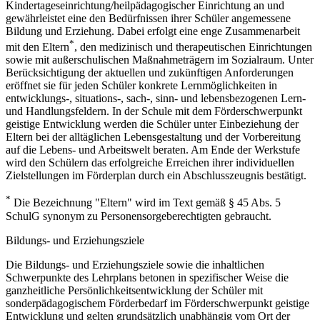
Kindertageseinrichtung/heilpädagogischer Einrichtung an und
gewährleistet eine den Bedürfnissen ihrer Schüler angemessene
Bildung und Erziehung. Dabei erfolgt eine enge Zusammenarbeit
*
mit den Eltern
, den medizinisch und therapeutischen Einrichtungen
sowie mit außerschulischen Maßnahmeträgern im Sozialraum. Unter
Berücksichtigung der aktuellen und zukünftigen Anforderungen
eröffnet sie für jeden Schüler konkrete Lernmöglichkeiten in
entwicklungs-, situations-, sach-, sinn- und lebensbezogenen Lern-
und Handlungsfeldern. In der Schule mit dem Förderschwerpunkt
geistige Entwicklung werden die Schüler unter Einbeziehung der
Eltern bei der alltäglichen Lebensgestaltung und der Vorbereitung
auf die Lebens- und Arbeitswelt beraten. Am Ende der Werkstufe
wird den Schülern das erfolgreiche Erreichen ihrer individuellen
Zielstellungen im Förderplan durch ein Abschlusszeugnis bestätigt.
*
Die Bezeichnung "Eltern" wird im Text gemäß § 45 Abs. 5
SchulG synonym zu Personensorgeberechtigten gebraucht.
Bildungs- und Erziehungsziele
Die Bildungs- und Erziehungsziele sowie die inhaltlichen
Schwerpunkte des Lehrplans betonen in spezifischer Weise die
ganzheitliche Persönlichkeitsentwicklung der Schüler mit
sonderpädagogischem Förderbedarf im Förderschwerpunkt geistige
Entwicklung und gelten grundsätzlich unabhängig vom Ort der