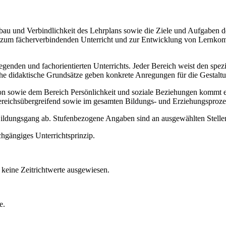
Aufbau und Verbindlichkeit des Lehrplans sowie die Ziele und Aufgaben
ise zum fächerverbindenden Unterricht und zur Entwicklung von Lernko
legenden und fachorientierten Unterrichts. Jeder Bereich weist den spe
sche didaktische Grundsätze geben konkrete Anregungen für die Gestalt
ie dem Bereich Persönlichkeit und soziale Beziehungen kommt ein b
ereichsübergreifend sowie im gesamten Bildungs- und Erziehungsproze
 Bildungsgang ab. Stufenbezogene Angaben sind an ausgewählten Stellen
chgängiges Unterrichtsprinzip.
keine Zeitrichtwerte ausgewiesen.
e.