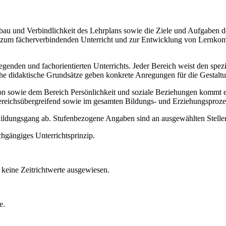
Aufbau und Verbindlichkeit des Lehrplans sowie die Ziele und Aufgaben
ise zum fächerverbindenden Unterricht und zur Entwicklung von Lernko
legenden und fachorientierten Unterrichts. Jeder Bereich weist den spe
sche didaktische Grundsätze geben konkrete Anregungen für die Gestalt
ie dem Bereich Persönlichkeit und soziale Beziehungen kommt ein b
ereichsübergreifend sowie im gesamten Bildungs- und Erziehungsproze
 Bildungsgang ab. Stufenbezogene Angaben sind an ausgewählten Stellen
chgängiges Unterrichtsprinzip.
keine Zeitrichtwerte ausgewiesen.
e.