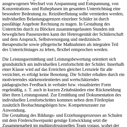
ausgewogenen Wechsel von Anspannung und Entspannung, von
Konzentrations- und Ruhephasen im gesamten Unterrichtstag eine
besondere Bedeutung zu. Reizüberflutung sollte vermieden werden,
individuellen Belastungsgrenzen einzelner Schüler ist durch
passfähige Angebote Rechnung zu tragen. In Gestaltung des
Unterrichts durch zu Blöcken zusammengefassten Stunden mit
beweglichen Pausenzeiten kann der Heterogenität der Schülerschaft
und dem Anspruch, Selbstversorgung und medizinisch-
therapeutische sowie pflegerische Maßnahmen als integralen Teil
des Unterrichtstages zu leben, flexibel entsprochen werden.
Die Leistungsermittlung und Leistungsbewertung orientiert sich
grundsätzlich am individuellen Lernfortschritt der Schüler. Innerhalb
einer Klasse wird auf das Erreichen gleicher Lernziele für alle
verzichtet, es erfolgt keine Benotung. Die Schüler erhalten durch ein
motivierendes stärkenorientiertes und wertschätzendes
pädagogisches Feedback in verbaler bzw. visualisierter Form
regelmäßig, z. T. auch in kurzen Zeitabständen eine Rückmeldung
über ihren Leistungsstand. Zur Ermittlung und Dokumentation des
individuellen Lernfortschrittes kommen neben dem Förderplan
zusätzlich Beobachtungsbögen bzw. Kompetenzraster zur
Anwendung.
Die Gestaltung des Bildungs- und Erziehungsprozesses an Schulen
mit dem Förderschwerpunkt geistige Entwicklung setzt die
Zusammenarbeit im multiprofessionellen Team voraus, wobei der