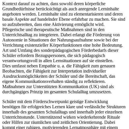
Kontext darauf zu achten, dass sowohl deren körperliche
Grundbedürfnisse berücksichtigt als auch anregende Lerninhalte
angeboten werden. Lerninhalte sind zu elementarisieren und deren
basale Aspekte auf handelnder Ebene erfahrbar zu machen. Sie sind
so aufzubereiten, dass eine Aktivierung ermöglicht wird.
Pflegerische und therapeutische Maßnahmen sind in den
Unterrichtsalltag zu integrieren. Dabei erlangt die Förderung von
Autonomie in Situationen der Nahrungsaufnahme sowie bei der
Verrichtung existenzieller Körperfunktionen eine hohe Bedeutung.
Art und Umfang des sonderpädagogischen Förderbedarfs dieser
Schüler erfordern Bezugspersonen, die sich pädagogisch
verantwortungsvoll in allen Lernsituationen auf sie einstellen.
Dies umfasst neben Empathie u. a. die Fähigkeit zum genauen
Beobachten, die Fähigkeit zur Interpretation individueller
Ausdrucksmöglichkeiten der Schüler und die Bereitschaft, das
eigene Kommunikationsverhalten ständig zu reflektieren.
Maßnahmen zur Unterstützten Kommunikation (UK) sind als
durchgängiges Prinzip im gesamten Schulalltag umzusetzen.
Schüler mit dem Förderschwerpunkt geistige Entwicklung
benötigen für erfolgreiches Lernen klare und verlässliche Strukturen
innerhalb des gesamten Schulalltags und innerhalb jeder einzelnen
Unterrichtsstunde. Unterstützend wirken wiederkehrende Rituale
oder Hilfen zur räumlichen und zeitlichen Orientierung. Dabei
kommt einer ruhigen, motivierenden Lernatmosphäre mit einem