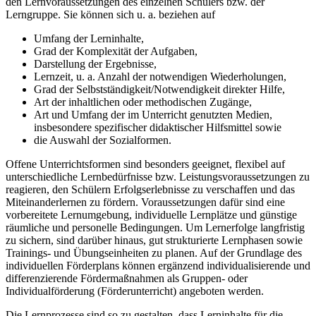
den Lernvoraussetzungen des einzelnen Schülers bzw. der
Lerngruppe. Sie können sich u. a. beziehen auf
Umfang der Lerninhalte,
Grad der Komplexität der Aufgaben,
Darstellung der Ergebnisse,
Lernzeit, u. a. Anzahl der notwendigen Wiederholungen,
Grad der Selbstständigkeit/Notwendigkeit direkter Hilfe,
Art der inhaltlichen oder methodischen Zugänge,
Art und Umfang der im Unterricht genutzten Medien,
insbesondere spezifischer didaktischer Hilfsmittel sowie
die Auswahl der Sozialformen.
Offene Unterrichtsformen sind besonders geeignet, flexibel auf
unterschiedliche Lernbedürfnisse bzw. Leistungsvoraussetzungen zu
reagieren, den Schülern Erfolgserlebnisse zu verschaffen und das
Miteinanderlernen zu fördern. Voraussetzungen dafür sind eine
vorbereitete Lernumgebung, individuelle Lernplätze und günstige
räumliche und personelle Bedingungen. Um Lernerfolge langfristig
zu sichern, sind darüber hinaus, gut strukturierte Lernphasen sowie
Trainings- und Übungseinheiten zu planen. Auf der Grundlage des
individuellen Förderplans können ergänzend individualisierende und
differenzierende Fördermaßnahmen als Gruppen- oder
Individualförderung (Förderunterricht) angeboten werden.
Die Lernprozesse sind so zu gestalten, dass Lerninhalte für die