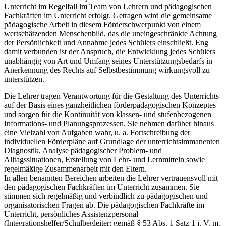
Unterricht im Regelfall im Team von Lehrern und pädagogischen
Fachkräften im Unterricht erfolgt. Getragen wird die gemeinsame
pädagogische Arbeit in diesem Förderschwerpunkt von einem
wertschätzenden Menschenbild, das die uneingeschränkte Achtung
der Persönlichkeit und Annahme jedes Schülers einschließt. Eng
damit verbunden ist der Anspruch, die Entwicklung jedes Schülers
unabhängig von Art und Umfang seines Unterstützungsbedarfs in
Anerkennung des Rechts auf Selbstbestimmung wirkungsvoll zu
unterstützen.
Die Lehrer tragen Verantwortung für die Gestaltung des Unterrichts
auf der Basis eines ganzheitlichen förderpädagogischen Konzeptes
und sorgen für die Kontinuität von klassen- und stufenbezogenen
Informations- und Planungsprozessen. Sie nehmen darüber hinaus
eine Vielzahl von Aufgaben wahr, u. a. Fortschreibung der
individuellen Förderpläne auf Grundlage der unterrichtsimmanenten
Diagnostik, Analyse pädagogischer Problem- und
Alltagssituationen, Erstellung von Lehr- und Lernmitteln sowie
regelmäßige Zusammenarbeit mit den Eltern.
In allen benannten Bereichen arbeiten die Lehrer vertrauensvoll mit
den pädagogischen Fachkräften im Unterricht zusammen. Sie
stimmen sich regelmäßig und verbindlich zu pädagogischen und
organisatorischen Fragen ab. Die pädagogischen Fachkräfte im
Unterricht, persönliches Assistenzpersonal
(Integrationshelfer/Schulbegleiter; gemäß § 53 Abs. 1 Satz 1 i. V. m.