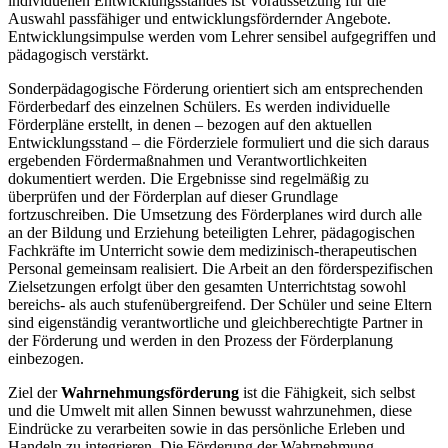
individuellen Entwicklungsstandes ist Voraussetzung für die
Auswahl passfähiger und entwicklungsfördernder Angebote.
Entwicklungsimpulse werden vom Lehrer sensibel aufgegriffen und
pädagogisch verstärkt.
Sonderpädagogische Förderung orientiert sich am entsprechenden
Förderbedarf des einzelnen Schülers. Es werden individuelle
Förderpläne erstellt, in denen – bezogen auf den aktuellen
Entwicklungsstand – die Förderziele formuliert und die sich daraus
ergebenden Fördermaßnahmen und Verantwortlichkeiten
dokumentiert werden. Die Ergebnisse sind regelmäßig zu
überprüfen und der Förderplan auf dieser Grundlage
fortzuschreiben. Die Umsetzung des Förderplanes wird durch alle
an der Bildung und Erziehung beteiligten Lehrer, pädagogischen
Fachkräfte im Unterricht sowie dem medizinisch-therapeutischen
Personal gemeinsam realisiert. Die Arbeit an den förderspezifischen
Zielsetzungen erfolgt über den gesamten Unterrichtstag sowohl
bereichs- als auch stufenübergreifend. Der Schüler und seine Eltern
sind eigenständig verantwortliche und gleichberechtigte Partner in
der Förderung und werden in den Prozess der Förderplanung
einbezogen.
Ziel der
Wahrnehmungsförderung
ist die Fähigkeit, sich selbst
und die Umwelt mit allen Sinnen bewusst wahrzunehmen, diese
Eindrücke zu verarbeiten sowie in das persönliche Erleben und
Handeln zu integrieren. Die Förderung der Wahrnehmung