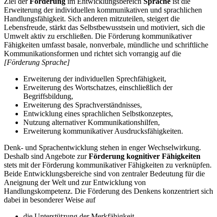
Ziel der
Förderung
im Entwicklungsbereich
Sprache
ist die
Erweiterung der individuellen kommunikativen und sprachlichen
Handlungsfähigkeit. Sich anderen mitzuteilen, steigert die
Lebensfreude, stärkt das Selbstbewusstsein und motiviert, sich die
Umwelt aktiv zu erschließen. Die Förderung kommunikativer
Fähigkeiten umfasst basale, nonverbale, mündliche und schriftliche
Kommunikationsformen und richtet sich vorrangig auf die
[Förderung Sprache]
Erweiterung der individuellen Sprechfähigkeit,
Erweiterung des Wortschatzes, einschließlich der
Begriffsbildung,
Erweiterung des Sprachverständnisses,
Entwicklung eines sprachlichen Selbstkonzeptes,
Nutzung alternativer Kommunikationshilfen,
Erweiterung kommunikativer Ausdrucksfähigkeiten.
Denk- und Sprachentwicklung stehen in enger Wechselwirkung.
Deshalb sind Angebote zur
Förderung kognitiver Fähigkeiten
stets mit der Förderung kommunikativer Fähigkeiten zu verknüpfen.
Beide Entwicklungsbereiche sind von zentraler Bedeutung für die
Aneignung der Welt und zur Entwicklung von
Handlungskompetenz. Die Förderung des Denkens konzentriert sich
dabei in besonderer Weise auf
die Unterstützung der Merkfähigkeit,