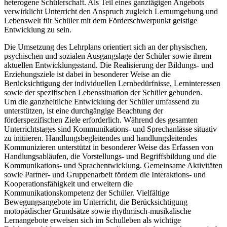
heterogene Schülerschaft. Als Teil eines ganztägigen Angebots
verwirklicht Unterricht den Anspruch zugleich Lernumgebung und
Lebenswelt für Schüler mit dem Förderschwerpunkt geistige
Entwicklung zu sein.
Die Umsetzung des Lehrplans orientiert sich an der physischen,
psychischen und sozialen Ausgangslage der Schüler sowie ihrem
aktuellen Entwicklungsstand. Die Realisierung der Bildungs- und
Erziehungsziele ist dabei in besonderer Weise an die
Berücksichtigung der individuellen Lernbedürfnisse, Lerninteressen
sowie der spezifischen Lebenssituation der Schüler gebunden.
Um die ganzheitliche Entwicklung der Schüler umfassend zu
unterstützen, ist eine durchgängige Beachtung der
förderspezifischen Ziele erforderlich. Während des gesamten
Unterrichtstages sind Kommunikations- und Sprechanlässe situativ
zu initiieren. Handlungsbegleitendes und handlungsleitendes
Kommunizieren unterstützt in besonderer Weise das Erfassen von
Handlungsabläufen, die Vorstellungs- und Begriffsbildung und die
Kommunikations- und Sprachentwicklung. Gemeinsame Aktivitäten
sowie Partner- und Gruppenarbeit fördern die Interaktions- und
Kooperationsfähigkeit und erweitern die
Kommunikationskompetenz der Schüler. Vielfältige
Bewegungsangebote im Unterricht, die Berücksichtigung
motopädischer Grundsätze sowie rhythmisch-musikalische
Lernangebote erweisen sich im Schulleben als wichtige