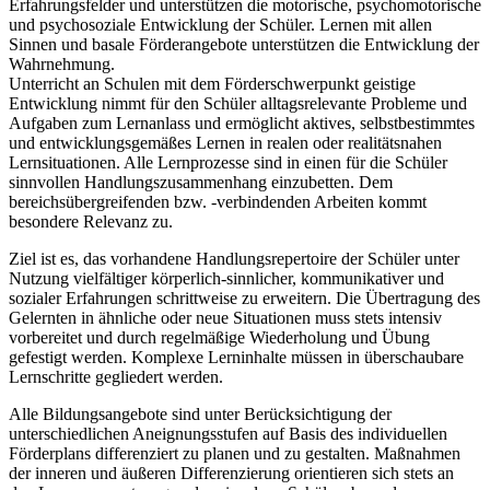
Erfahrungsfelder und unterstützen die motorische, psychomotorische
und psychosoziale Entwicklung der Schüler. Lernen mit allen
Sinnen und basale Förderangebote unterstützen die Entwicklung der
Wahrnehmung.
Unterricht an Schulen mit dem Förderschwerpunkt geistige
Entwicklung nimmt für den Schüler alltagsrelevante Probleme und
Aufgaben zum Lernanlass und ermöglicht aktives, selbstbestimmtes
und entwicklungsgemäßes Lernen in realen oder realitätsnahen
Lernsituationen. Alle Lernprozesse sind in einen für die Schüler
sinnvollen Handlungszusammenhang einzubetten. Dem
bereichsübergreifenden bzw. -verbindenden Arbeiten kommt
besondere Relevanz zu.
Ziel ist es, das vorhandene Handlungsrepertoire der Schüler unter
Nutzung vielfältiger körperlich-sinnlicher, kommunikativer und
sozialer Erfahrungen schrittweise zu erweitern. Die Übertragung des
Gelernten in ähnliche oder neue Situationen muss stets intensiv
vorbereitet und durch regelmäßige Wiederholung und Übung
gefestigt werden. Komplexe Lerninhalte müssen in überschaubare
Lernschritte gegliedert werden.
Alle Bildungsangebote sind unter Berücksichtigung der
unterschiedlichen Aneignungsstufen auf Basis des individuellen
Förderplans differenziert zu planen und zu gestalten. Maßnahmen
der inneren und äußeren Differenzierung orientieren sich stets an