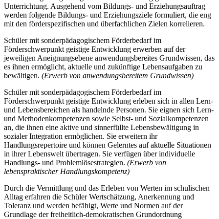
Unterrichtung. Ausgehend vom Bildungs- und Erziehungsauftrag
werden folgende Bildungs- und Erziehungsziele formuliert, die eng
mit den förderspezifischen und überfachlichen Zielen korrelieren.
Schüler mit sonderpädagogischem Förderbedarf im
Förderschwerpunkt geistige Entwicklung erwerben auf der
jeweiligen Aneignungsebene anwendungsbereites Grundwissen, das
es ihnen ermöglicht, aktuelle und zukünftige Lebensaufgaben zu
bewältigen.
(Erwerb von anwendungsbereitem Grundwissen)
Schüler mit sonderpädagogischem Förderbedarf im
Förderschwerpunkt geistige Entwicklung erleben sich in allen Lern-
und Lebensbereichen als handelnde Personen. Sie eignen sich Lern-
und Methodenkompetenzen sowie Selbst- und Sozialkompetenzen
an, die ihnen eine aktive und sinnerfüllte Lebensbewältigung in
sozialer Integration ermöglichen. Sie erweitern ihr
Handlungsrepertoire und können Gelerntes auf aktuelle Situationen
in ihrer Lebenswelt übertragen. Sie verfügen über individuelle
Handlungs- und Problemlösestrategien.
(Erwerb von
lebenspraktischer Handlungskompetenz)
Durch die Vermittlung und das Erleben von Werten im schulischen
Alltag erfahren die Schüler Wertschätzung, Anerkennung und
Toleranz und werden befähigt, Werte und Normen auf der
Grundlage der freiheitlich-demokratischen Grundordnung