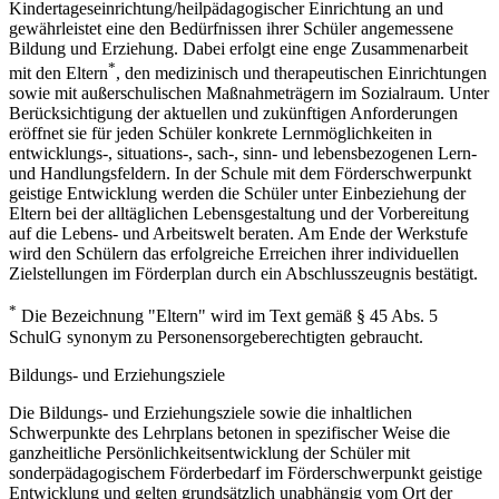
Kindertageseinrichtung/heilpädagogischer Einrichtung an und
gewährleistet eine den Bedürfnissen ihrer Schüler angemessene
Bildung und Erziehung. Dabei erfolgt eine enge Zusammenarbeit
*
mit den Eltern
, den medizinisch und therapeutischen Einrichtungen
sowie mit außerschulischen Maßnahmeträgern im Sozialraum. Unter
Berücksichtigung der aktuellen und zukünftigen Anforderungen
eröffnet sie für jeden Schüler konkrete Lernmöglichkeiten in
entwicklungs-, situations-, sach-, sinn- und lebensbezogenen Lern-
und Handlungsfeldern. In der Schule mit dem Förderschwerpunkt
geistige Entwicklung werden die Schüler unter Einbeziehung der
Eltern bei der alltäglichen Lebensgestaltung und der Vorbereitung
auf die Lebens- und Arbeitswelt beraten. Am Ende der Werkstufe
wird den Schülern das erfolgreiche Erreichen ihrer individuellen
Zielstellungen im Förderplan durch ein Abschlusszeugnis bestätigt.
*
Die Bezeichnung "Eltern" wird im Text gemäß § 45 Abs. 5
SchulG synonym zu Personensorgeberechtigten gebraucht.
Bildungs- und Erziehungsziele
Die Bildungs- und Erziehungsziele sowie die inhaltlichen
Schwerpunkte des Lehrplans betonen in spezifischer Weise die
ganzheitliche Persönlichkeitsentwicklung der Schüler mit
sonderpädagogischem Förderbedarf im Förderschwerpunkt geistige
Entwicklung und gelten grundsätzlich unabhängig vom Ort der