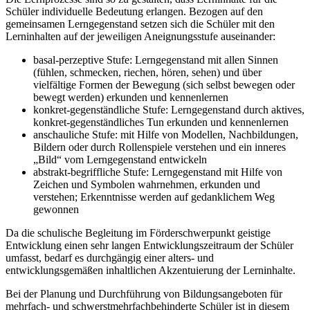
Schüler individuelle Bedeutung erlangen. Bezogen auf den
gemeinsamen Lerngegenstand setzen sich die Schüler mit den
Lerninhalten auf der jeweiligen Aneignungsstufe auseinander:
basal-perzeptive Stufe: Lerngegenstand mit allen Sinnen
(fühlen, schmecken, riechen, hören, sehen) und über
vielfältige Formen der Bewegung (sich selbst bewegen oder
bewegt werden) erkunden und kennenlernen
konkret-gegenständliche Stufe: Lerngegenstand durch aktives,
konkret-gegenständliches Tun erkunden und kennenlernen
anschauliche Stufe: mit Hilfe von Modellen, Nachbildungen,
Bildern oder durch Rollenspiele verstehen und ein inneres
„Bild“ vom Lerngegenstand entwickeln
abstrakt-begriffliche Stufe: Lerngegenstand mit Hilfe von
Zeichen und Symbolen wahrnehmen, erkunden und
verstehen; Erkenntnisse werden auf gedanklichem Weg
gewonnen
Da die schulische Begleitung im Förderschwerpunkt geistige
Entwicklung einen sehr langen Entwicklungszeitraum der Schüler
umfasst, bedarf es durchgängig einer alters- und
entwicklungsgemäßen inhaltlichen Akzentuierung der Lerninhalte.
Bei der Planung und Durchführung von Bildungsangeboten für
mehrfach- und schwerstmehrfachbehinderte Schüler ist in diesem