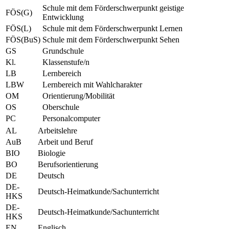
Schule mit dem Förderschwerpunkt geistige
FÖS(G)
Entwicklung
FÖS(L)
Schule mit dem Förderschwerpunkt Lernen
FÖS(BuS)
Schule mit dem Förderschwerpunkt Sehen
GS
Grundschule
Kl.
Klassenstufe/n
LB
Lernbereich
LBW
Lernbereich mit Wahlcharakter
OM
Orientierung/Mobilität
OS
Oberschule
PC
Personalcomputer
AL
Arbeitslehre
AuB
Arbeit und Beruf
BIO
Biologie
BO
Berufsorientierung
DE
Deutsch
DE-
Deutsch-Heimatkunde/Sachunterricht
HKS
DE-
Deutsch-Heimatkunde/Sachunterricht
HKS
EN
Englisch