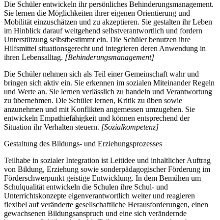
Die Schüler entwickeln ihr persönliches Behinderungsmanagement.
Sie lernen die Möglichkeiten ihrer eigenen Orientierung und
Mobilität einzuschätzen und zu akzeptieren. Sie gestalten ihr Leben
im Hinblick darauf weitgehend selbstverantwortlich und fordern
Unterstützung selbstbestimmt ein. Die Schüler benutzen ihre
Hilfsmittel situationsgerecht und integrieren deren Anwendung in
ihren Lebensalltag.
[Behinderungsmanagement]
Die Schüler nehmen sich als Teil einer Gemeinschaft wahr und
bringen sich aktiv ein. Sie erkennen im sozialen Miteinander Regeln
und Werte an. Sie lernen verlässlich zu handeln und Verantwortung
zu übernehmen. Die Schüler lernen, Kritik zu üben sowie
anzunehmen und mit Konflikten angemessen umzugehen. Sie
entwickeln Empathiefähigkeit und können entsprechend der
Situation ihr Verhalten steuern.
[Sozialkompetenz]
Gestaltung des Bildungs- und Erziehungsprozesses
Teilhabe in sozialer Integration ist Leitidee und inhaltlicher Auftrag
von Bildung, Erziehung sowie sonderpädagogischer Förderung im
Förderschwerpunkt geistige Entwicklung. In dem Bemühen um
Schulqualität entwickeln die Schulen ihre Schul- und
Unterrichtskonzepte eigenverantwortlich weiter und reagieren
flexibel auf veränderte gesellschaftliche Herausforderungen, einen
gewachsenen Bildungsanspruch und eine sich verändernde