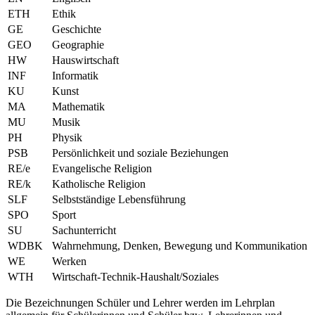
ETH
Ethik
GE
Geschichte
GEO
Geographie
HW
Hauswirtschaft
INF
Informatik
KU
Kunst
MA
Mathematik
MU
Musik
PH
Physik
PSB
Persönlichkeit und soziale Beziehungen
RE/e
Evangelische Religion
RE/k
Katholische Religion
SLF
Selbstständige Lebensführung
SPO
Sport
SU
Sachunterricht
WDBK
Wahrnehmung, Denken, Bewegung und Kommunikation
WE
Werken
WTH
Wirtschaft-Technik-Haushalt/Soziales
Die Bezeichnungen Schüler und Lehrer werden im Lehrplan