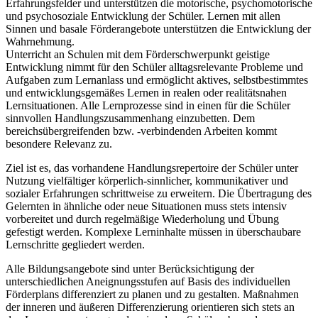
Erfahrungsfelder und unterstützen die motorische, psychomotorische
und psychosoziale Entwicklung der Schüler. Lernen mit allen
Sinnen und basale Förderangebote unterstützen die Entwicklung der
Wahrnehmung.
Unterricht an Schulen mit dem Förderschwerpunkt geistige
Entwicklung nimmt für den Schüler alltagsrelevante Probleme und
Aufgaben zum Lernanlass und ermöglicht aktives, selbstbestimmtes
und entwicklungsgemäßes Lernen in realen oder realitätsnahen
Lernsituationen. Alle Lernprozesse sind in einen für die Schüler
sinnvollen Handlungszusammenhang einzubetten. Dem
bereichsübergreifenden bzw. -verbindenden Arbeiten kommt
besondere Relevanz zu.
Ziel ist es, das vorhandene Handlungsrepertoire der Schüler unter
Nutzung vielfältiger körperlich-sinnlicher, kommunikativer und
sozialer Erfahrungen schrittweise zu erweitern. Die Übertragung des
Gelernten in ähnliche oder neue Situationen muss stets intensiv
vorbereitet und durch regelmäßige Wiederholung und Übung
gefestigt werden. Komplexe Lerninhalte müssen in überschaubare
Lernschritte gegliedert werden.
Alle Bildungsangebote sind unter Berücksichtigung der
unterschiedlichen Aneignungsstufen auf Basis des individuellen
Förderplans differenziert zu planen und zu gestalten. Maßnahmen
der inneren und äußeren Differenzierung orientieren sich stets an