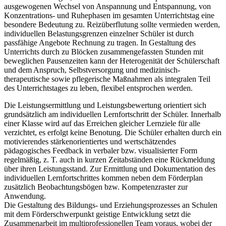
ausgewogenen Wechsel von Anspannung und Entspannung, von
Konzentrations- und Ruhephasen im gesamten Unterrichtstag eine
besondere Bedeutung zu. Reizüberflutung sollte vermieden werden,
individuellen Belastungsgrenzen einzelner Schüler ist durch
passfähige Angebote Rechnung zu tragen. In Gestaltung des
Unterrichts durch zu Blöcken zusammengefassten Stunden mit
beweglichen Pausenzeiten kann der Heterogenität der Schülerschaft
und dem Anspruch, Selbstversorgung und medizinisch-
therapeutische sowie pflegerische Maßnahmen als integralen Teil
des Unterrichtstages zu leben, flexibel entsprochen werden.
Die Leistungsermittlung und Leistungsbewertung orientiert sich
grundsätzlich am individuellen Lernfortschritt der Schüler. Innerhalb
einer Klasse wird auf das Erreichen gleicher Lernziele für alle
verzichtet, es erfolgt keine Benotung. Die Schüler erhalten durch ein
motivierendes stärkenorientiertes und wertschätzendes
pädagogisches Feedback in verbaler bzw. visualisierter Form
regelmäßig, z. T. auch in kurzen Zeitabständen eine Rückmeldung
über ihren Leistungsstand. Zur Ermittlung und Dokumentation des
individuellen Lernfortschrittes kommen neben dem Förderplan
zusätzlich Beobachtungsbögen bzw. Kompetenzraster zur
Anwendung.
Die Gestaltung des Bildungs- und Erziehungsprozesses an Schulen
mit dem Förderschwerpunkt geistige Entwicklung setzt die
Zusammenarbeit im multiprofessionellen Team voraus, wobei der