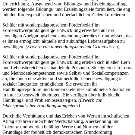
Unterrichtung. Ausgehend vom Bildungs- und Erziehungsauftrag
werden folgende Bildungs- und Erziehungsziele formuliert, die eng
mit den förderspezifischen und überfachlichen Zielen korrelieren.
Schüler mit sonderpädagogischem Förderbedarf im
Förderschwerpunkt geistige Entwicklung erwerben auf der
jeweiligen Aneignungsebene anwendungsbereites Grundwissen, das
es ihnen ermöglicht, aktuelle und zukünftige Lebensaufgaben zu
bewältigen.
(Erwerb von anwendungsbereitem Grundwissen)
Schüler mit sonderpädagogischem Förderbedarf im
Förderschwerpunkt geistige Entwicklung erleben sich in allen Lern-
und Lebensbereichen als handelnde Personen. Sie eignen sich Lern-
und Methodenkompetenzen sowie Selbst- und Sozialkompetenzen
an, die ihnen eine aktive und sinnerfüllte Lebensbewältigung in
sozialer Integration ermöglichen. Sie erweitern ihr
Handlungsrepertoire und können Gelerntes auf aktuelle Situationen
in ihrer Lebenswelt übertragen. Sie verfügen über individuelle
Handlungs- und Problemlösestrategien.
(Erwerb von
lebenspraktischer Handlungskompetenz)
Durch die Vermittlung und das Erleben von Werten im schulischen
Alltag erfahren die Schüler Wertschätzung, Anerkennung und
Toleranz und werden befähigt, Werte und Normen auf der
Grundlage der freiheitlich-demokratischen Grundordnung