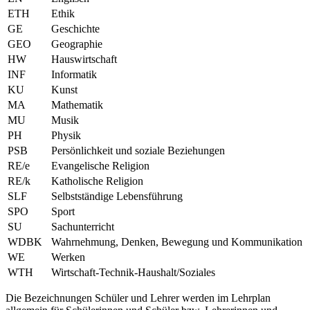
ETH
Ethik
GE
Geschichte
GEO
Geographie
HW
Hauswirtschaft
INF
Informatik
KU
Kunst
MA
Mathematik
MU
Musik
PH
Physik
PSB
Persönlichkeit und soziale Beziehungen
RE/e
Evangelische Religion
RE/k
Katholische Religion
SLF
Selbstständige Lebensführung
SPO
Sport
SU
Sachunterricht
WDBK
Wahrnehmung, Denken, Bewegung und Kommunikation
WE
Werken
WTH
Wirtschaft-Technik-Haushalt/Soziales
Die Bezeichnungen Schüler und Lehrer werden im Lehrplan