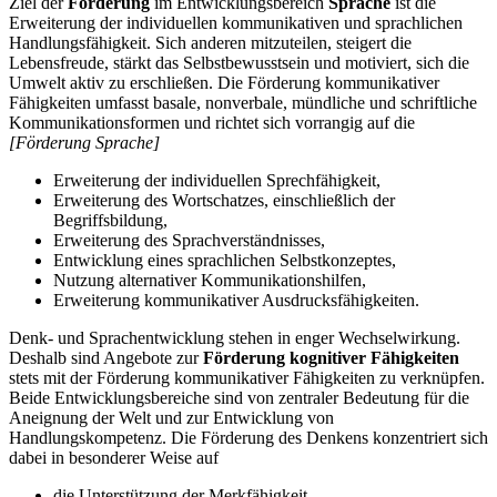
Ziel der
Förderung
im Entwicklungsbereich
Sprache
ist die
Erweiterung der individuellen kommunikativen und sprachlichen
Handlungsfähigkeit. Sich anderen mitzuteilen, steigert die
Lebensfreude, stärkt das Selbstbewusstsein und motiviert, sich die
Umwelt aktiv zu erschließen. Die Förderung kommunikativer
Fähigkeiten umfasst basale, nonverbale, mündliche und schriftliche
Kommunikationsformen und richtet sich vorrangig auf die
[Förderung Sprache]
Erweiterung der individuellen Sprechfähigkeit,
Erweiterung des Wortschatzes, einschließlich der
Begriffsbildung,
Erweiterung des Sprachverständnisses,
Entwicklung eines sprachlichen Selbstkonzeptes,
Nutzung alternativer Kommunikationshilfen,
Erweiterung kommunikativer Ausdrucksfähigkeiten.
Denk- und Sprachentwicklung stehen in enger Wechselwirkung.
Deshalb sind Angebote zur
Förderung kognitiver Fähigkeiten
stets mit der Förderung kommunikativer Fähigkeiten zu verknüpfen.
Beide Entwicklungsbereiche sind von zentraler Bedeutung für die
Aneignung der Welt und zur Entwicklung von
Handlungskompetenz. Die Förderung des Denkens konzentriert sich
dabei in besonderer Weise auf
die Unterstützung der Merkfähigkeit,