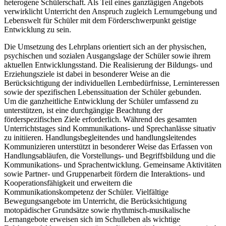
heterogene Schülerschaft. Als Teil eines ganztägigen Angebots
verwirklicht Unterricht den Anspruch zugleich Lernumgebung und
Lebenswelt für Schüler mit dem Förderschwerpunkt geistige
Entwicklung zu sein.
Die Umsetzung des Lehrplans orientiert sich an der physischen,
psychischen und sozialen Ausgangslage der Schüler sowie ihrem
aktuellen Entwicklungsstand. Die Realisierung der Bildungs- und
Erziehungsziele ist dabei in besonderer Weise an die
Berücksichtigung der individuellen Lernbedürfnisse, Lerninteressen
sowie der spezifischen Lebenssituation der Schüler gebunden.
Um die ganzheitliche Entwicklung der Schüler umfassend zu
unterstützen, ist eine durchgängige Beachtung der
förderspezifischen Ziele erforderlich. Während des gesamten
Unterrichtstages sind Kommunikations- und Sprechanlässe situativ
zu initiieren. Handlungsbegleitendes und handlungsleitendes
Kommunizieren unterstützt in besonderer Weise das Erfassen von
Handlungsabläufen, die Vorstellungs- und Begriffsbildung und die
Kommunikations- und Sprachentwicklung. Gemeinsame Aktivitäten
sowie Partner- und Gruppenarbeit fördern die Interaktions- und
Kooperationsfähigkeit und erweitern die
Kommunikationskompetenz der Schüler. Vielfältige
Bewegungsangebote im Unterricht, die Berücksichtigung
motopädischer Grundsätze sowie rhythmisch-musikalische
Lernangebote erweisen sich im Schulleben als wichtige