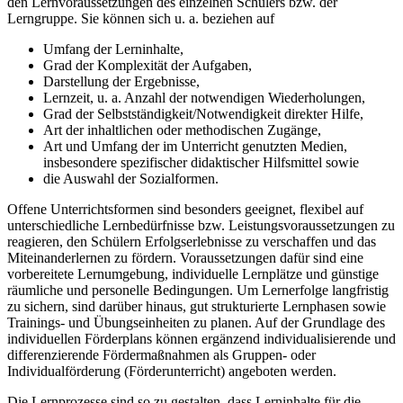
den Lernvoraussetzungen des einzelnen Schülers bzw. der
Lerngruppe. Sie können sich u. a. beziehen auf
Umfang der Lerninhalte,
Grad der Komplexität der Aufgaben,
Darstellung der Ergebnisse,
Lernzeit, u. a. Anzahl der notwendigen Wiederholungen,
Grad der Selbstständigkeit/Notwendigkeit direkter Hilfe,
Art der inhaltlichen oder methodischen Zugänge,
Art und Umfang der im Unterricht genutzten Medien,
insbesondere spezifischer didaktischer Hilfsmittel sowie
die Auswahl der Sozialformen.
Offene Unterrichtsformen sind besonders geeignet, flexibel auf
unterschiedliche Lernbedürfnisse bzw. Leistungsvoraussetzungen zu
reagieren, den Schülern Erfolgserlebnisse zu verschaffen und das
Miteinanderlernen zu fördern. Voraussetzungen dafür sind eine
vorbereitete Lernumgebung, individuelle Lernplätze und günstige
räumliche und personelle Bedingungen. Um Lernerfolge langfristig
zu sichern, sind darüber hinaus, gut strukturierte Lernphasen sowie
Trainings- und Übungseinheiten zu planen. Auf der Grundlage des
individuellen Förderplans können ergänzend individualisierende und
differenzierende Fördermaßnahmen als Gruppen- oder
Individualförderung (Förderunterricht) angeboten werden.
Die Lernprozesse sind so zu gestalten, dass Lerninhalte für die