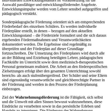
individuellen Entwicklungsstandes ist Voraussetzung für die
Auswahl passfähiger und entwicklungsfördernder Angebote.
Entwicklungsimpulse werden vom Lehrer sensibel aufgegriffen und
pädagogisch verstärkt.
Sonderpädagogische Förderung orientiert sich am entsprechenden
Förderbedarf des einzelnen Schülers. Es werden individuelle
Förderpläne erstellt, in denen – bezogen auf den aktuellen
Entwicklungsstand – die Förderziele formuliert und die sich daraus
ergebenden Fördermaßnahmen und Verantwortlichkeiten
dokumentiert werden. Die Ergebnisse sind regelmäßig zu
überprüfen und der Förderplan auf dieser Grundlage
fortzuschreiben. Die Umsetzung des Förderplanes wird durch alle
an der Bildung und Erziehung beteiligten Lehrer, pädagogischen
Fachkräfte im Unterricht sowie dem medizinisch-therapeutischen
Personal gemeinsam realisiert. Die Arbeit an den förderspezifischen
Zielsetzungen erfolgt über den gesamten Unterrichtstag sowohl
bereichs- als auch stufenübergreifend. Der Schüler und seine Eltern
sind eigenständig verantwortliche und gleichberechtigte Partner in
der Förderung und werden in den Prozess der Förderplanung
einbezogen.
Ziel der
Wahrnehmungsförderung
ist die Fähigkeit, sich selbst
und die Umwelt mit allen Sinnen bewusst wahrzunehmen, diese
Eindrücke zu verarbeiten sowie in das persönliche Erleben und
Handeln zu integrieren. Die Förderung der Wahrnehmung