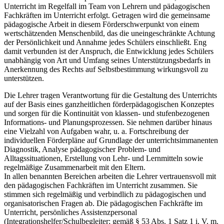
Unterricht im Regelfall im Team von Lehrern und pädagogischen
Fachkräften im Unterricht erfolgt. Getragen wird die gemeinsame
pädagogische Arbeit in diesem Förderschwerpunkt von einem
wertschätzenden Menschenbild, das die uneingeschränkte Achtung
der Persönlichkeit und Annahme jedes Schülers einschließt. Eng
damit verbunden ist der Anspruch, die Entwicklung jedes Schülers
unabhängig von Art und Umfang seines Unterstützungsbedarfs in
Anerkennung des Rechts auf Selbstbestimmung wirkungsvoll zu
unterstützen.
Die Lehrer tragen Verantwortung für die Gestaltung des Unterrichts
auf der Basis eines ganzheitlichen förderpädagogischen Konzeptes
und sorgen für die Kontinuität von klassen- und stufenbezogenen
Informations- und Planungsprozessen. Sie nehmen darüber hinaus
eine Vielzahl von Aufgaben wahr, u. a. Fortschreibung der
individuellen Förderpläne auf Grundlage der unterrichtsimmanenten
Diagnostik, Analyse pädagogischer Problem- und
Alltagssituationen, Erstellung von Lehr- und Lernmitteln sowie
regelmäßige Zusammenarbeit mit den Eltern.
In allen benannten Bereichen arbeiten die Lehrer vertrauensvoll mit
den pädagogischen Fachkräften im Unterricht zusammen. Sie
stimmen sich regelmäßig und verbindlich zu pädagogischen und
organisatorischen Fragen ab. Die pädagogischen Fachkräfte im
Unterricht, persönliches Assistenzpersonal
(Integrationshelfer/Schulbegleiter; gemäß § 53 Abs. 1 Satz 1 i. V. m.