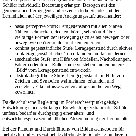
Schüler individuelle Bedeutung erlangen. Bezogen auf den
gemeinsamen Lerngegenstand setzen sich die Schüler mit den
Lerninhalten auf der jeweiligen Aneignungsstufe auseinander:
basal-perzeptive Stufe: Lerngegenstand mit allen Sinnen
(fühlen, schmecken, riechen, hören, sehen) und über
vielfältige Formen der Bewegung (sich selbst bewegen oder
bewegt werden) erkunden und kennenlernen
konkret-gegenständliche Stufe: Lerngegenstand durch aktives,
konkret-gegenständliches Tun erkunden und kennenlernen
anschauliche Stufe: mit Hilfe von Modellen, Nachbildungen,
Bildern oder durch Rollenspiele verstehen und ein inneres
„Bild“ vom Lerngegenstand entwickeln
abstrakt-begriffliche Stufe: Lerngegenstand mit Hilfe von
Zeichen und Symbolen wahrnehmen, erkunden und
verstehen; Erkenntnisse werden auf gedanklichem Weg
gewonnen
Da die schulische Begleitung im Förderschwerpunkt geistige
Entwicklung einen sehr langen Entwicklungszeitraum der Schüler
umfasst, bedarf es durchgängig einer alters- und
entwicklungsgemäßen inhaltlichen Akzentuierung der Lerninhalte.
Bei der Planung und Durchführung von Bildungsangeboten für
mehrfach- und schwerstmehrfachbehinderte Schüler ist in diesem