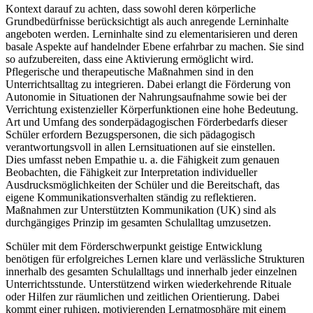
Kontext darauf zu achten, dass sowohl deren körperliche
Grundbedürfnisse berücksichtigt als auch anregende Lerninhalte
angeboten werden. Lerninhalte sind zu elementarisieren und deren
basale Aspekte auf handelnder Ebene erfahrbar zu machen. Sie sind
so aufzubereiten, dass eine Aktivierung ermöglicht wird.
Pflegerische und therapeutische Maßnahmen sind in den
Unterrichtsalltag zu integrieren. Dabei erlangt die Förderung von
Autonomie in Situationen der Nahrungsaufnahme sowie bei der
Verrichtung existenzieller Körperfunktionen eine hohe Bedeutung.
Art und Umfang des sonderpädagogischen Förderbedarfs dieser
Schüler erfordern Bezugspersonen, die sich pädagogisch
verantwortungsvoll in allen Lernsituationen auf sie einstellen.
Dies umfasst neben Empathie u. a. die Fähigkeit zum genauen
Beobachten, die Fähigkeit zur Interpretation individueller
Ausdrucksmöglichkeiten der Schüler und die Bereitschaft, das
eigene Kommunikationsverhalten ständig zu reflektieren.
Maßnahmen zur Unterstützten Kommunikation (UK) sind als
durchgängiges Prinzip im gesamten Schulalltag umzusetzen.
Schüler mit dem Förderschwerpunkt geistige Entwicklung
benötigen für erfolgreiches Lernen klare und verlässliche Strukturen
innerhalb des gesamten Schulalltags und innerhalb jeder einzelnen
Unterrichtsstunde. Unterstützend wirken wiederkehrende Rituale
oder Hilfen zur räumlichen und zeitlichen Orientierung. Dabei
kommt einer ruhigen, motivierenden Lernatmosphäre mit einem