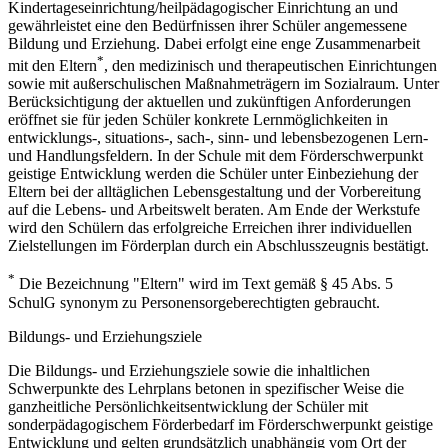
Kindertageseinrichtung/heilpädagogischer Einrichtung an und
gewährleistet eine den Bedürfnissen ihrer Schüler angemessene
Bildung und Erziehung. Dabei erfolgt eine enge Zusammenarbeit
*
mit den Eltern
, den medizinisch und therapeutischen Einrichtungen
sowie mit außerschulischen Maßnahmeträgern im Sozialraum. Unter
Berücksichtigung der aktuellen und zukünftigen Anforderungen
eröffnet sie für jeden Schüler konkrete Lernmöglichkeiten in
entwicklungs-, situations-, sach-, sinn- und lebensbezogenen Lern-
und Handlungsfeldern. In der Schule mit dem Förderschwerpunkt
geistige Entwicklung werden die Schüler unter Einbeziehung der
Eltern bei der alltäglichen Lebensgestaltung und der Vorbereitung
auf die Lebens- und Arbeitswelt beraten. Am Ende der Werkstufe
wird den Schülern das erfolgreiche Erreichen ihrer individuellen
Zielstellungen im Förderplan durch ein Abschlusszeugnis bestätigt.
*
Die Bezeichnung "Eltern" wird im Text gemäß § 45 Abs. 5
SchulG synonym zu Personensorgeberechtigten gebraucht.
Bildungs- und Erziehungsziele
Die Bildungs- und Erziehungsziele sowie die inhaltlichen
Schwerpunkte des Lehrplans betonen in spezifischer Weise die
ganzheitliche Persönlichkeitsentwicklung der Schüler mit
sonderpädagogischem Förderbedarf im Förderschwerpunkt geistige
Entwicklung und gelten grundsätzlich unabhängig vom Ort der