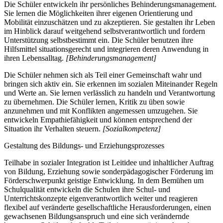
Die Schüler entwickeln ihr persönliches Behinderungsmanagement.
Sie lernen die Möglichkeiten ihrer eigenen Orientierung und
Mobilität einzuschätzen und zu akzeptieren. Sie gestalten ihr Leben
im Hinblick darauf weitgehend selbstverantwortlich und fordern
Unterstützung selbstbestimmt ein. Die Schüler benutzen ihre
Hilfsmittel situationsgerecht und integrieren deren Anwendung in
ihren Lebensalltag.
[Behinderungsmanagement]
Die Schüler nehmen sich als Teil einer Gemeinschaft wahr und
bringen sich aktiv ein. Sie erkennen im sozialen Miteinander Regeln
und Werte an. Sie lernen verlässlich zu handeln und Verantwortung
zu übernehmen. Die Schüler lernen, Kritik zu üben sowie
anzunehmen und mit Konflikten angemessen umzugehen. Sie
entwickeln Empathiefähigkeit und können entsprechend der
Situation ihr Verhalten steuern.
[Sozialkompetenz]
Gestaltung des Bildungs- und Erziehungsprozesses
Teilhabe in sozialer Integration ist Leitidee und inhaltlicher Auftrag
von Bildung, Erziehung sowie sonderpädagogischer Förderung im
Förderschwerpunkt geistige Entwicklung. In dem Bemühen um
Schulqualität entwickeln die Schulen ihre Schul- und
Unterrichtskonzepte eigenverantwortlich weiter und reagieren
flexibel auf veränderte gesellschaftliche Herausforderungen, einen
gewachsenen Bildungsanspruch und eine sich verändernde