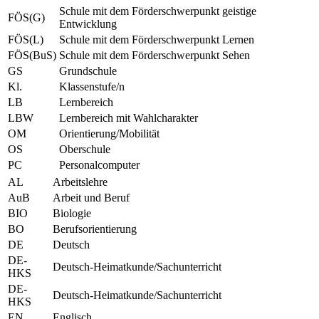
Schule mit dem Förderschwerpunkt geistige
FÖS(G)
Entwicklung
FÖS(L)
Schule mit dem Förderschwerpunkt Lernen
FÖS(BuS)
Schule mit dem Förderschwerpunkt Sehen
GS
Grundschule
Kl.
Klassenstufe/n
LB
Lernbereich
LBW
Lernbereich mit Wahlcharakter
OM
Orientierung/Mobilität
OS
Oberschule
PC
Personalcomputer
AL
Arbeitslehre
AuB
Arbeit und Beruf
BIO
Biologie
BO
Berufsorientierung
DE
Deutsch
DE-
Deutsch-Heimatkunde/Sachunterricht
HKS
DE-
Deutsch-Heimatkunde/Sachunterricht
HKS
EN
Englisch