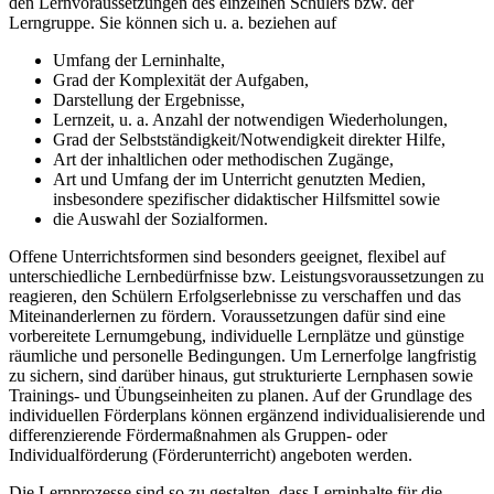
den Lernvoraussetzungen des einzelnen Schülers bzw. der
Lerngruppe. Sie können sich u. a. beziehen auf
Umfang der Lerninhalte,
Grad der Komplexität der Aufgaben,
Darstellung der Ergebnisse,
Lernzeit, u. a. Anzahl der notwendigen Wiederholungen,
Grad der Selbstständigkeit/Notwendigkeit direkter Hilfe,
Art der inhaltlichen oder methodischen Zugänge,
Art und Umfang der im Unterricht genutzten Medien,
insbesondere spezifischer didaktischer Hilfsmittel sowie
die Auswahl der Sozialformen.
Offene Unterrichtsformen sind besonders geeignet, flexibel auf
unterschiedliche Lernbedürfnisse bzw. Leistungsvoraussetzungen zu
reagieren, den Schülern Erfolgserlebnisse zu verschaffen und das
Miteinanderlernen zu fördern. Voraussetzungen dafür sind eine
vorbereitete Lernumgebung, individuelle Lernplätze und günstige
räumliche und personelle Bedingungen. Um Lernerfolge langfristig
zu sichern, sind darüber hinaus, gut strukturierte Lernphasen sowie
Trainings- und Übungseinheiten zu planen. Auf der Grundlage des
individuellen Förderplans können ergänzend individualisierende und
differenzierende Fördermaßnahmen als Gruppen- oder
Individualförderung (Förderunterricht) angeboten werden.
Die Lernprozesse sind so zu gestalten, dass Lerninhalte für die