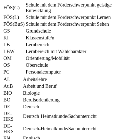
Schule mit dem Förderschwerpunkt geistige
FÖS(G)
Entwicklung
FÖS(L)
Schule mit dem Förderschwerpunkt Lernen
FÖS(BuS)
Schule mit dem Förderschwerpunkt Sehen
GS
Grundschule
Kl.
Klassenstufe/n
LB
Lernbereich
LBW
Lernbereich mit Wahlcharakter
OM
Orientierung/Mobilität
OS
Oberschule
PC
Personalcomputer
AL
Arbeitslehre
AuB
Arbeit und Beruf
BIO
Biologie
BO
Berufsorientierung
DE
Deutsch
DE-
Deutsch-Heimatkunde/Sachunterricht
HKS
DE-
Deutsch-Heimatkunde/Sachunterricht
HKS
EN
Englisch