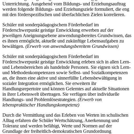
Unterrichtung. Ausgehend vom Bildungs- und Erziehungsauftrag
werden folgende Bildungs- und Erziehungsziele formuliert, die eng
mit den förderspezifischen und überfachlichen Zielen korrelieren.
Schüler mit sonderpädagogischem Förderbedarf im
Förderschwerpunkt geistige Entwicklung erwerben auf der
jeweiligen Aneignungsebene anwendungsbereites Grundwissen, das
es ihnen ermöglicht, aktuelle und zukünftige Lebensaufgaben zu
bewältigen.
(Erwerb von anwendungsbereitem Grundwissen)
Schüler mit sonderpädagogischem Förderbedarf im
Förderschwerpunkt geistige Entwicklung erleben sich in allen Lern-
und Lebensbereichen als handelnde Personen. Sie eignen sich Lern-
und Methodenkompetenzen sowie Selbst- und Sozialkompetenzen
an, die ihnen eine aktive und sinnerfüllte Lebensbewältigung in
sozialer Integration ermöglichen. Sie erweitern ihr
Handlungsrepertoire und können Gelerntes auf aktuelle Situationen
in ihrer Lebenswelt übertragen. Sie verfügen über individuelle
Handlungs- und Problemlösestrategien.
(Erwerb von
lebenspraktischer Handlungskompetenz)
Durch die Vermittlung und das Erleben von Werten im schulischen
Alltag erfahren die Schüler Wertschätzung, Anerkennung und
Toleranz und werden befähigt, Werte und Normen auf der
Grundlage der freiheitlich-demokratischen Grundordnung