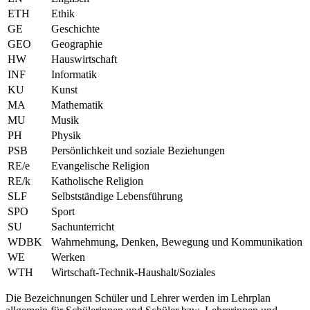
ETH
Ethik
GE
Geschichte
GEO
Geographie
HW
Hauswirtschaft
INF
Informatik
KU
Kunst
MA
Mathematik
MU
Musik
PH
Physik
PSB
Persönlichkeit und soziale Beziehungen
RE/e
Evangelische Religion
RE/k
Katholische Religion
SLF
Selbstständige Lebensführung
SPO
Sport
SU
Sachunterricht
WDBK
Wahrnehmung, Denken, Bewegung und Kommunikation
WE
Werken
WTH
Wirtschaft-Technik-Haushalt/Soziales
Die Bezeichnungen Schüler und Lehrer werden im Lehrplan