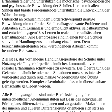
Erfahrungsfelder und unterstützen die motorische, psychomotorische
und psychosoziale Entwicklung der Schüler. Lernen mit allen
Sinnen und basale Förderangebote unterstützen die Entwicklung der
Wahrnehmung.
Unterricht an Schulen mit dem Förderschwerpunkt geistige
Entwicklung nimmt für den Schüler alltagsrelevante Probleme und
Aufgaben zum Lernanlass und ermöglicht aktives, selbstbestimmtes
und entwicklungsgemäßes Lernen in realen oder realitätsnahen
Lernsituationen. Alle Lernprozesse sind in einen für die Schüler
sinnvollen Handlungszusammenhang einzubetten. Dem
bereichsübergreifenden bzw. -verbindenden Arbeiten kommt
besondere Relevanz zu.
Ziel ist es, das vorhandene Handlungsrepertoire der Schüler unter
Nutzung vielfältiger körperlich-sinnlicher, kommunikativer und
sozialer Erfahrungen schrittweise zu erweitern. Die Übertragung des
Gelernten in ähnliche oder neue Situationen muss stets intensiv
vorbereitet und durch regelmäßige Wiederholung und Übung
gefestigt werden. Komplexe Lerninhalte müssen in überschaubare
Lernschritte gegliedert werden.
Alle Bildungsangebote sind unter Berücksichtigung der
unterschiedlichen Aneignungsstufen auf Basis des individuellen
Förderplans differenziert zu planen und zu gestalten. Maßnahmen
der inneren und äußeren Differenzierung orientieren sich stets an