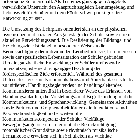
heterogene Schülerschaft. Als Teil eines ganztägigen Angebots
verwirklicht Unterricht den Anspruch zugleich Lernumgebung und
Lebenswelt für Schüler mit dem Förderschwerpunkt geistige
Entwicklung zu sein.
Die Umsetzung des Lehrplans orientiert sich an der physischen,
psychischen und sozialen Ausgangslage der Schüler sowie ihrem
aktuellen Entwicklungsstand. Die Realisierung der Bildungs- und
Erziehungsziele ist dabei in besonderer Weise an die
Berücksichtigung der individuellen Lernbedürfnisse, Lerninteressen
sowie der spezifischen Lebenssituation der Schüler gebunden.
Um die ganzheitliche Entwicklung der Schüler umfassend zu
unterstützen, ist eine durchgängige Beachtung der
förderspezifischen Ziele erforderlich. Während des gesamten
Unterrichtstages sind Kommunikations- und Sprechanlässe situativ
zu initiieren. Handlungsbegleitendes und handlungsleitendes
Kommunizieren unterstützt in besonderer Weise das Erfassen von
Handlungsabläufen, die Vorstellungs- und Begriffsbildung und die
Kommunikations- und Sprachentwicklung. Gemeinsame Aktivitäten
sowie Partner- und Gruppenarbeit fördern die Interaktions- und
Kooperationsfähigkeit und erweitern die
Kommunikationskompetenz der Schüler. Vielfältige
Bewegungsangebote im Unterricht, die Berücksichtigung
motopädischer Grundsätze sowie rhythmisch-musikalische
Lernangebote erweisen sich im Schulleben als wichtige