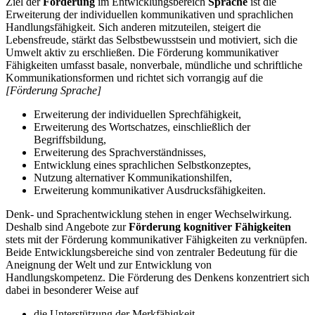
Ziel der
Förderung
im Entwicklungsbereich
Sprache
ist die
Erweiterung der individuellen kommunikativen und sprachlichen
Handlungsfähigkeit. Sich anderen mitzuteilen, steigert die
Lebensfreude, stärkt das Selbstbewusstsein und motiviert, sich die
Umwelt aktiv zu erschließen. Die Förderung kommunikativer
Fähigkeiten umfasst basale, nonverbale, mündliche und schriftliche
Kommunikationsformen und richtet sich vorrangig auf die
[Förderung Sprache]
Erweiterung der individuellen Sprechfähigkeit,
Erweiterung des Wortschatzes, einschließlich der
Begriffsbildung,
Erweiterung des Sprachverständnisses,
Entwicklung eines sprachlichen Selbstkonzeptes,
Nutzung alternativer Kommunikationshilfen,
Erweiterung kommunikativer Ausdrucksfähigkeiten.
Denk- und Sprachentwicklung stehen in enger Wechselwirkung.
Deshalb sind Angebote zur
Förderung kognitiver Fähigkeiten
stets mit der Förderung kommunikativer Fähigkeiten zu verknüpfen.
Beide Entwicklungsbereiche sind von zentraler Bedeutung für die
Aneignung der Welt und zur Entwicklung von
Handlungskompetenz. Die Förderung des Denkens konzentriert sich
dabei in besonderer Weise auf
die Unterstützung der Merkfähigkeit,