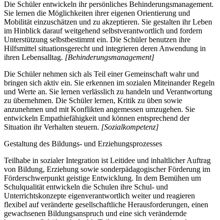
Die Schüler entwickeln ihr persönliches Behinderungsmanagement.
Sie lernen die Möglichkeiten ihrer eigenen Orientierung und
Mobilität einzuschätzen und zu akzeptieren. Sie gestalten ihr Leben
im Hinblick darauf weitgehend selbstverantwortlich und fordern
Unterstützung selbstbestimmt ein. Die Schüler benutzen ihre
Hilfsmittel situationsgerecht und integrieren deren Anwendung in
ihren Lebensalltag.
[Behinderungsmanagement]
Die Schüler nehmen sich als Teil einer Gemeinschaft wahr und
bringen sich aktiv ein. Sie erkennen im sozialen Miteinander Regeln
und Werte an. Sie lernen verlässlich zu handeln und Verantwortung
zu übernehmen. Die Schüler lernen, Kritik zu üben sowie
anzunehmen und mit Konflikten angemessen umzugehen. Sie
entwickeln Empathiefähigkeit und können entsprechend der
Situation ihr Verhalten steuern.
[Sozialkompetenz]
Gestaltung des Bildungs- und Erziehungsprozesses
Teilhabe in sozialer Integration ist Leitidee und inhaltlicher Auftrag
von Bildung, Erziehung sowie sonderpädagogischer Förderung im
Förderschwerpunkt geistige Entwicklung. In dem Bemühen um
Schulqualität entwickeln die Schulen ihre Schul- und
Unterrichtskonzepte eigenverantwortlich weiter und reagieren
flexibel auf veränderte gesellschaftliche Herausforderungen, einen
gewachsenen Bildungsanspruch und eine sich verändernde