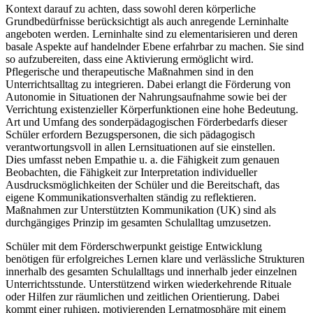
Kontext darauf zu achten, dass sowohl deren körperliche
Grundbedürfnisse berücksichtigt als auch anregende Lerninhalte
angeboten werden. Lerninhalte sind zu elementarisieren und deren
basale Aspekte auf handelnder Ebene erfahrbar zu machen. Sie sind
so aufzubereiten, dass eine Aktivierung ermöglicht wird.
Pflegerische und therapeutische Maßnahmen sind in den
Unterrichtsalltag zu integrieren. Dabei erlangt die Förderung von
Autonomie in Situationen der Nahrungsaufnahme sowie bei der
Verrichtung existenzieller Körperfunktionen eine hohe Bedeutung.
Art und Umfang des sonderpädagogischen Förderbedarfs dieser
Schüler erfordern Bezugspersonen, die sich pädagogisch
verantwortungsvoll in allen Lernsituationen auf sie einstellen.
Dies umfasst neben Empathie u. a. die Fähigkeit zum genauen
Beobachten, die Fähigkeit zur Interpretation individueller
Ausdrucksmöglichkeiten der Schüler und die Bereitschaft, das
eigene Kommunikationsverhalten ständig zu reflektieren.
Maßnahmen zur Unterstützten Kommunikation (UK) sind als
durchgängiges Prinzip im gesamten Schulalltag umzusetzen.
Schüler mit dem Förderschwerpunkt geistige Entwicklung
benötigen für erfolgreiches Lernen klare und verlässliche Strukturen
innerhalb des gesamten Schulalltags und innerhalb jeder einzelnen
Unterrichtsstunde. Unterstützend wirken wiederkehrende Rituale
oder Hilfen zur räumlichen und zeitlichen Orientierung. Dabei
kommt einer ruhigen, motivierenden Lernatmosphäre mit einem