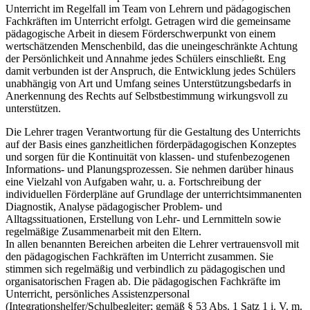
Unterricht im Regelfall im Team von Lehrern und pädagogischen
Fachkräften im Unterricht erfolgt. Getragen wird die gemeinsame
pädagogische Arbeit in diesem Förderschwerpunkt von einem
wertschätzenden Menschenbild, das die uneingeschränkte Achtung
der Persönlichkeit und Annahme jedes Schülers einschließt. Eng
damit verbunden ist der Anspruch, die Entwicklung jedes Schülers
unabhängig von Art und Umfang seines Unterstützungsbedarfs in
Anerkennung des Rechts auf Selbstbestimmung wirkungsvoll zu
unterstützen.
Die Lehrer tragen Verantwortung für die Gestaltung des Unterrichts
auf der Basis eines ganzheitlichen förderpädagogischen Konzeptes
und sorgen für die Kontinuität von klassen- und stufenbezogenen
Informations- und Planungsprozessen. Sie nehmen darüber hinaus
eine Vielzahl von Aufgaben wahr, u. a. Fortschreibung der
individuellen Förderpläne auf Grundlage der unterrichtsimmanenten
Diagnostik, Analyse pädagogischer Problem- und
Alltagssituationen, Erstellung von Lehr- und Lernmitteln sowie
regelmäßige Zusammenarbeit mit den Eltern.
In allen benannten Bereichen arbeiten die Lehrer vertrauensvoll mit
den pädagogischen Fachkräften im Unterricht zusammen. Sie
stimmen sich regelmäßig und verbindlich zu pädagogischen und
organisatorischen Fragen ab. Die pädagogischen Fachkräfte im
Unterricht, persönliches Assistenzpersonal
(Integrationshelfer/Schulbegleiter; gemäß § 53 Abs. 1 Satz 1 i. V. m.