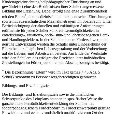
Kindertageseinrichtung/heilpädagogischer Einrichtung an und
gewährleistet eine den Bedürfnissen ihrer Schüler angemessene
Bildung und Erziehung. Dabei erfolgt eine enge Zusammenarbeit
*
mit den Eltern
, den medizinisch und therapeutischen Einrichtungen
sowie mit außerschulischen Maßnahmeträgern im Sozialraum. Unter
Berücksichtigung der aktuellen und zukünftigen Anforderungen
eröffnet sie für jeden Schüler konkrete Lernmöglichkeiten in
entwicklungs-, situations-, sach-, sinn- und lebensbezogenen Lern-
und Handlungsfeldern. In der Schule mit dem Förderschwerpunkt
geistige Entwicklung werden die Schüler unter Einbeziehung der
Eltern bei der alltäglichen Lebensgestaltung und der Vorbereitung
auf die Lebens- und Arbeitswelt beraten. Am Ende der Werkstufe
wird den Schülern das erfolgreiche Erreichen ihrer individuellen
Zielstellungen im Förderplan durch ein Abschlusszeugnis bestätigt.
*
Die Bezeichnung "Eltern" wird im Text gemäß § 45 Abs. 5
SchulG synonym zu Personensorgeberechtigten gebraucht.
Bildungs- und Erziehungsziele
Die Bildungs- und Erziehungsziele sowie die inhaltlichen
Schwerpunkte des Lehrplans betonen in spezifischer Weise die
ganzheitliche Persönlichkeitsentwicklung der Schüler mit
sonderpädagogischem Förderbedarf im Förderschwerpunkt geistige
Entwicklung und gelten grundsätzlich unabhängig vom Ort der