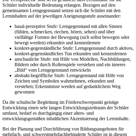
Schüler individuelle Bedeutung erlangen. Bezogen auf den
gemeinsamen Lerngegenstand setzen sich die Schüler mit den
Lerninhalten auf der jeweiligen Aneignungsstufe auseinander:
basal-perzeptive Stufe: Lerngegenstand mit allen Sinnen
(fühlen, schmecken, riechen, hören, sehen) und über
vielfältige Formen der Bewegung (sich selbst bewegen oder
bewegt werden) erkunden und kennenlernen
konkret-gegenständliche Stufe: Lerngegenstand durch aktives,
konkret-gegenständliches Tun erkunden und kennenlernen
anschauliche Stufe: mit Hilfe von Modellen, Nachbildungen,
Bildern oder durch Rollenspiele verstehen und ein inneres
„Bild“ vom Lerngegenstand entwickeln
abstrakt-begriffliche Stufe: Lerngegenstand mit Hilfe von
Zeichen und Symbolen wahrnehmen, erkunden und
verstehen; Erkenntnisse werden auf gedanklichem Weg
gewonnen
Da die schulische Begleitung im Förderschwerpunkt geistige
Entwicklung einen sehr langen Entwicklungszeitraum der Schüler
umfasst, bedarf es durchgängig einer alters- und
entwicklungsgemäßen inhaltlichen Akzentuierung der Lerninhalte.
Bei der Planung und Durchführung von Bildungsangeboten für
mehrfach- und schwerstmehrfachbehinderte Schüler ist in diesem