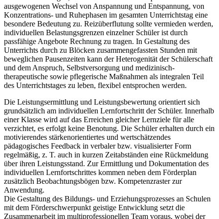
ausgewogenen Wechsel von Anspannung und Entspannung, von
Konzentrations- und Ruhephasen im gesamten Unterrichtstag eine
besondere Bedeutung zu. Reizüberflutung sollte vermieden werden,
individuellen Belastungsgrenzen einzelner Schüler ist durch
passfähige Angebote Rechnung zu tragen. In Gestaltung des
Unterrichts durch zu Blöcken zusammengefassten Stunden mit
beweglichen Pausenzeiten kann der Heterogenität der Schülerschaft
und dem Anspruch, Selbstversorgung und medizinisch-
therapeutische sowie pflegerische Maßnahmen als integralen Teil
des Unterrichtstages zu leben, flexibel entsprochen werden.
Die Leistungsermittlung und Leistungsbewertung orientiert sich
grundsätzlich am individuellen Lernfortschritt der Schüler. Innerhalb
einer Klasse wird auf das Erreichen gleicher Lernziele für alle
verzichtet, es erfolgt keine Benotung. Die Schüler erhalten durch ein
motivierendes stärkenorientiertes und wertschätzendes
pädagogisches Feedback in verbaler bzw. visualisierter Form
regelmäßig, z. T. auch in kurzen Zeitabständen eine Rückmeldung
über ihren Leistungsstand. Zur Ermittlung und Dokumentation des
individuellen Lernfortschrittes kommen neben dem Förderplan
zusätzlich Beobachtungsbögen bzw. Kompetenzraster zur
Anwendung.
Die Gestaltung des Bildungs- und Erziehungsprozesses an Schulen
mit dem Förderschwerpunkt geistige Entwicklung setzt die
Zusammenarbeit im multiprofessionellen Team voraus, wobei der