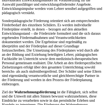
individuellen Entwicklungsstandes ist Voraussetzung für die
Auswahl passfähiger und entwicklungsfördernder Angebote.
Entwicklungsimpulse werden vom Lehrer sensibel aufgegriffen und
pädagogisch verstärkt.
Sonderpädagogische Förderung orientiert sich am entsprechenden
Förderbedarf des einzelnen Schülers. Es werden individuelle
Förderpläne erstellt, in denen – bezogen auf den aktuellen
Entwicklungsstand – die Förderziele formuliert und die sich daraus
ergebenden Fördermaßnahmen und Verantwortlichkeiten
dokumentiert werden. Die Ergebnisse sind regelmäßig zu
überprüfen und der Förderplan auf dieser Grundlage
fortzuschreiben. Die Umsetzung des Förderplanes wird durch alle
an der Bildung und Erziehung beteiligten Lehrer, pädagogischen
Fachkräfte im Unterricht sowie dem medizinisch-therapeutischen
Personal gemeinsam realisiert. Die Arbeit an den förderspezifischen
Zielsetzungen erfolgt über den gesamten Unterrichtstag sowohl
bereichs- als auch stufenübergreifend. Der Schüler und seine Eltern
sind eigenständig verantwortliche und gleichberechtigte Partner in
der Förderung und werden in den Prozess der Förderplanung
einbezogen.
Ziel der
Wahrnehmungsförderung
ist die Fähigkeit, sich selbst
und die Umwelt mit allen Sinnen bewusst wahrzunehmen, diese
Eindrücke zu verarbeiten sowie in das persönliche Erleben und
Handeln zu integrieren. Die Förderung der Wahrnehmung