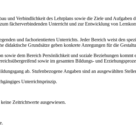
Aufbau und Verbindlichkeit des Lehrplans sowie die Ziele und Aufgaben
ise zum fächerverbindenden Unterricht und zur Entwicklung von Lernko
legenden und fachorientierten Unterrichts. Jeder Bereich weist den spe
sche didaktische Grundsätze geben konkrete Anregungen für die Gestalt
ie dem Bereich Persönlichkeit und soziale Beziehungen kommt ein b
ereichsübergreifend sowie im gesamten Bildungs- und Erziehungsproze
 Bildungsgang ab. Stufenbezogene Angaben sind an ausgewählten Stellen
chgängiges Unterrichtsprinzip.
keine Zeitrichtwerte ausgewiesen.
e.