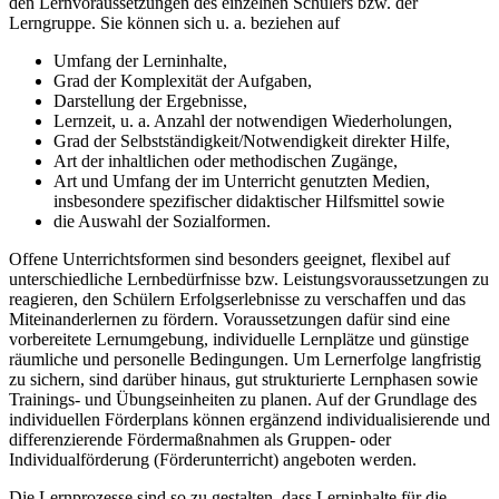
den Lernvoraussetzungen des einzelnen Schülers bzw. der
Lerngruppe. Sie können sich u. a. beziehen auf
Umfang der Lerninhalte,
Grad der Komplexität der Aufgaben,
Darstellung der Ergebnisse,
Lernzeit, u. a. Anzahl der notwendigen Wiederholungen,
Grad der Selbstständigkeit/Notwendigkeit direkter Hilfe,
Art der inhaltlichen oder methodischen Zugänge,
Art und Umfang der im Unterricht genutzten Medien,
insbesondere spezifischer didaktischer Hilfsmittel sowie
die Auswahl der Sozialformen.
Offene Unterrichtsformen sind besonders geeignet, flexibel auf
unterschiedliche Lernbedürfnisse bzw. Leistungsvoraussetzungen zu
reagieren, den Schülern Erfolgserlebnisse zu verschaffen und das
Miteinanderlernen zu fördern. Voraussetzungen dafür sind eine
vorbereitete Lernumgebung, individuelle Lernplätze und günstige
räumliche und personelle Bedingungen. Um Lernerfolge langfristig
zu sichern, sind darüber hinaus, gut strukturierte Lernphasen sowie
Trainings- und Übungseinheiten zu planen. Auf der Grundlage des
individuellen Förderplans können ergänzend individualisierende und
differenzierende Fördermaßnahmen als Gruppen- oder
Individualförderung (Förderunterricht) angeboten werden.
Die Lernprozesse sind so zu gestalten, dass Lerninhalte für die