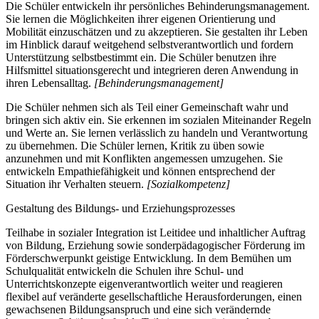
Die Schüler entwickeln ihr persönliches Behinderungsmanagement.
Sie lernen die Möglichkeiten ihrer eigenen Orientierung und
Mobilität einzuschätzen und zu akzeptieren. Sie gestalten ihr Leben
im Hinblick darauf weitgehend selbstverantwortlich und fordern
Unterstützung selbstbestimmt ein. Die Schüler benutzen ihre
Hilfsmittel situationsgerecht und integrieren deren Anwendung in
ihren Lebensalltag.
[Behinderungsmanagement]
Die Schüler nehmen sich als Teil einer Gemeinschaft wahr und
bringen sich aktiv ein. Sie erkennen im sozialen Miteinander Regeln
und Werte an. Sie lernen verlässlich zu handeln und Verantwortung
zu übernehmen. Die Schüler lernen, Kritik zu üben sowie
anzunehmen und mit Konflikten angemessen umzugehen. Sie
entwickeln Empathiefähigkeit und können entsprechend der
Situation ihr Verhalten steuern.
[Sozialkompetenz]
Gestaltung des Bildungs- und Erziehungsprozesses
Teilhabe in sozialer Integration ist Leitidee und inhaltlicher Auftrag
von Bildung, Erziehung sowie sonderpädagogischer Förderung im
Förderschwerpunkt geistige Entwicklung. In dem Bemühen um
Schulqualität entwickeln die Schulen ihre Schul- und
Unterrichtskonzepte eigenverantwortlich weiter und reagieren
flexibel auf veränderte gesellschaftliche Herausforderungen, einen
gewachsenen Bildungsanspruch und eine sich verändernde