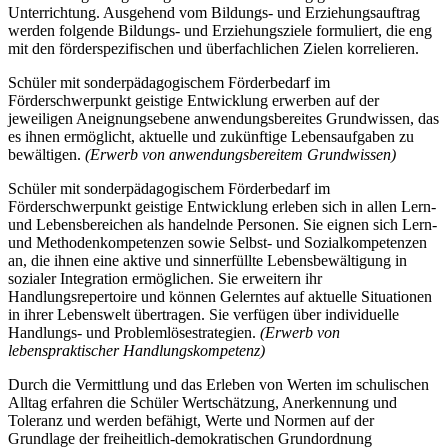
Unterrichtung. Ausgehend vom Bildungs- und Erziehungsauftrag
werden folgende Bildungs- und Erziehungsziele formuliert, die eng
mit den förderspezifischen und überfachlichen Zielen korrelieren.
Schüler mit sonderpädagogischem Förderbedarf im
Förderschwerpunkt geistige Entwicklung erwerben auf der
jeweiligen Aneignungsebene anwendungsbereites Grundwissen, das
es ihnen ermöglicht, aktuelle und zukünftige Lebensaufgaben zu
bewältigen.
(Erwerb von anwendungsbereitem Grundwissen)
Schüler mit sonderpädagogischem Förderbedarf im
Förderschwerpunkt geistige Entwicklung erleben sich in allen Lern-
und Lebensbereichen als handelnde Personen. Sie eignen sich Lern-
und Methodenkompetenzen sowie Selbst- und Sozialkompetenzen
an, die ihnen eine aktive und sinnerfüllte Lebensbewältigung in
sozialer Integration ermöglichen. Sie erweitern ihr
Handlungsrepertoire und können Gelerntes auf aktuelle Situationen
in ihrer Lebenswelt übertragen. Sie verfügen über individuelle
Handlungs- und Problemlösestrategien.
(Erwerb von
lebenspraktischer Handlungskompetenz)
Durch die Vermittlung und das Erleben von Werten im schulischen
Alltag erfahren die Schüler Wertschätzung, Anerkennung und
Toleranz und werden befähigt, Werte und Normen auf der
Grundlage der freiheitlich-demokratischen Grundordnung