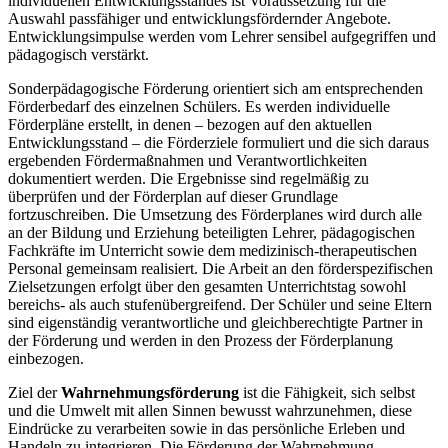
individuellen Entwicklungsstandes ist Voraussetzung für die
Auswahl passfähiger und entwicklungsfördernder Angebote.
Entwicklungsimpulse werden vom Lehrer sensibel aufgegriffen und
pädagogisch verstärkt.
Sonderpädagogische Förderung orientiert sich am entsprechenden
Förderbedarf des einzelnen Schülers. Es werden individuelle
Förderpläne erstellt, in denen – bezogen auf den aktuellen
Entwicklungsstand – die Förderziele formuliert und die sich daraus
ergebenden Fördermaßnahmen und Verantwortlichkeiten
dokumentiert werden. Die Ergebnisse sind regelmäßig zu
überprüfen und der Förderplan auf dieser Grundlage
fortzuschreiben. Die Umsetzung des Förderplanes wird durch alle
an der Bildung und Erziehung beteiligten Lehrer, pädagogischen
Fachkräfte im Unterricht sowie dem medizinisch-therapeutischen
Personal gemeinsam realisiert. Die Arbeit an den förderspezifischen
Zielsetzungen erfolgt über den gesamten Unterrichtstag sowohl
bereichs- als auch stufenübergreifend. Der Schüler und seine Eltern
sind eigenständig verantwortliche und gleichberechtigte Partner in
der Förderung und werden in den Prozess der Förderplanung
einbezogen.
Ziel der
Wahrnehmungsförderung
ist die Fähigkeit, sich selbst
und die Umwelt mit allen Sinnen bewusst wahrzunehmen, diese
Eindrücke zu verarbeiten sowie in das persönliche Erleben und
Handeln zu integrieren. Die Förderung der Wahrnehmung