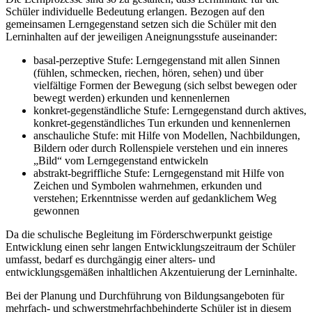
Schüler individuelle Bedeutung erlangen. Bezogen auf den
gemeinsamen Lerngegenstand setzen sich die Schüler mit den
Lerninhalten auf der jeweiligen Aneignungsstufe auseinander:
basal-perzeptive Stufe: Lerngegenstand mit allen Sinnen
(fühlen, schmecken, riechen, hören, sehen) und über
vielfältige Formen der Bewegung (sich selbst bewegen oder
bewegt werden) erkunden und kennenlernen
konkret-gegenständliche Stufe: Lerngegenstand durch aktives,
konkret-gegenständliches Tun erkunden und kennenlernen
anschauliche Stufe: mit Hilfe von Modellen, Nachbildungen,
Bildern oder durch Rollenspiele verstehen und ein inneres
„Bild“ vom Lerngegenstand entwickeln
abstrakt-begriffliche Stufe: Lerngegenstand mit Hilfe von
Zeichen und Symbolen wahrnehmen, erkunden und
verstehen; Erkenntnisse werden auf gedanklichem Weg
gewonnen
Da die schulische Begleitung im Förderschwerpunkt geistige
Entwicklung einen sehr langen Entwicklungszeitraum der Schüler
umfasst, bedarf es durchgängig einer alters- und
entwicklungsgemäßen inhaltlichen Akzentuierung der Lerninhalte.
Bei der Planung und Durchführung von Bildungsangeboten für
mehrfach- und schwerstmehrfachbehinderte Schüler ist in diesem