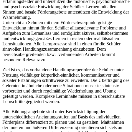
Erfahrungsfelder und unterstützen die motorische, psychomotorische
und psychosoziale Entwicklung der Schüler. Lernen mit allen
Sinnen und basale Förderangebote unterstützen die Entwicklung der
Wahrnehmung.
Unterricht an Schulen mit dem Förderschwerpunkt geistige
Entwicklung nimmt für den Schüler alltagsrelevante Probleme und
Aufgaben zum Lernanlass und ermöglicht aktives, selbstbestimmtes
und entwicklungsgemäßes Lernen in realen oder realitätsnahen
Lernsituationen. Alle Lernprozesse sind in einen für die Schüler
sinnvollen Handlungszusammenhang einzubetten. Dem
bereichsübergreifenden bzw. -verbindenden Arbeiten kommt
besondere Relevanz zu.
Ziel ist es, das vorhandene Handlungsrepertoire der Schüler unter
Nutzung vielfältiger körperlich-sinnlicher, kommunikativer und
sozialer Erfahrungen schrittweise zu erweitern. Die Übertragung des
Gelernten in ähnliche oder neue Situationen muss stets intensiv
vorbereitet und durch regelmäßige Wiederholung und Übung
gefestigt werden. Komplexe Lerninhalte müssen in überschaubare
Lernschritte gegliedert werden.
Alle Bildungsangebote sind unter Berücksichtigung der
unterschiedlichen Aneignungsstufen auf Basis des individuellen
Förderplans differenziert zu planen und zu gestalten. Maßnahmen
der inneren und äußeren Differenzierung orientieren sich stets an