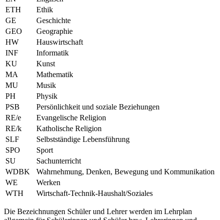
ETH
Ethik
GE
Geschichte
GEO
Geographie
HW
Hauswirtschaft
INF
Informatik
KU
Kunst
MA
Mathematik
MU
Musik
PH
Physik
PSB
Persönlichkeit und soziale Beziehungen
RE/e
Evangelische Religion
RE/k
Katholische Religion
SLF
Selbstständige Lebensführung
SPO
Sport
SU
Sachunterricht
WDBK
Wahrnehmung, Denken, Bewegung und Kommunikation
WE
Werken
WTH
Wirtschaft-Technik-Haushalt/Soziales
Die Bezeichnungen Schüler und Lehrer werden im Lehrplan