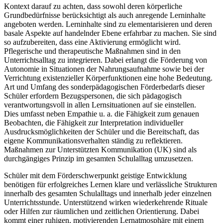
Kontext darauf zu achten, dass sowohl deren körperliche
Grundbedürfnisse berücksichtigt als auch anregende Lerninhalte
angeboten werden. Lerninhalte sind zu elementarisieren und deren
basale Aspekte auf handelnder Ebene erfahrbar zu machen. Sie sind
so aufzubereiten, dass eine Aktivierung ermöglicht wird.
Pflegerische und therapeutische Maßnahmen sind in den
Unterrichtsalltag zu integrieren. Dabei erlangt die Förderung von
Autonomie in Situationen der Nahrungsaufnahme sowie bei der
Verrichtung existenzieller Körperfunktionen eine hohe Bedeutung.
Art und Umfang des sonderpädagogischen Förderbedarfs dieser
Schüler erfordern Bezugspersonen, die sich pädagogisch
verantwortungsvoll in allen Lernsituationen auf sie einstellen.
Dies umfasst neben Empathie u. a. die Fähigkeit zum genauen
Beobachten, die Fähigkeit zur Interpretation individueller
Ausdrucksmöglichkeiten der Schüler und die Bereitschaft, das
eigene Kommunikationsverhalten ständig zu reflektieren.
Maßnahmen zur Unterstützten Kommunikation (UK) sind als
durchgängiges Prinzip im gesamten Schulalltag umzusetzen.
Schüler mit dem Förderschwerpunkt geistige Entwicklung
benötigen für erfolgreiches Lernen klare und verlässliche Strukturen
innerhalb des gesamten Schulalltags und innerhalb jeder einzelnen
Unterrichtsstunde. Unterstützend wirken wiederkehrende Rituale
oder Hilfen zur räumlichen und zeitlichen Orientierung. Dabei
kommt einer ruhigen, motivierenden Lernatmosphäre mit einem