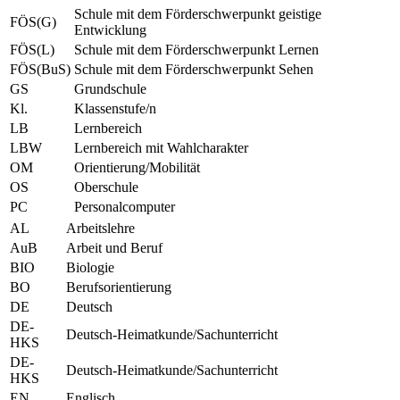
Schule mit dem Förderschwerpunkt geistige
FÖS(G)
Entwicklung
FÖS(L)
Schule mit dem Förderschwerpunkt Lernen
FÖS(BuS)
Schule mit dem Förderschwerpunkt Sehen
GS
Grundschule
Kl.
Klassenstufe/n
LB
Lernbereich
LBW
Lernbereich mit Wahlcharakter
OM
Orientierung/Mobilität
OS
Oberschule
PC
Personalcomputer
AL
Arbeitslehre
AuB
Arbeit und Beruf
BIO
Biologie
BO
Berufsorientierung
DE
Deutsch
DE-
Deutsch-Heimatkunde/Sachunterricht
HKS
DE-
Deutsch-Heimatkunde/Sachunterricht
HKS
EN
Englisch