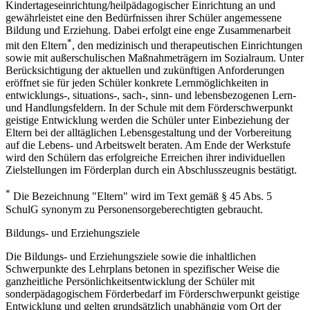
Kindertageseinrichtung/heilpädagogischer Einrichtung an und
gewährleistet eine den Bedürfnissen ihrer Schüler angemessene
Bildung und Erziehung. Dabei erfolgt eine enge Zusammenarbeit
*
mit den Eltern
, den medizinisch und therapeutischen Einrichtungen
sowie mit außerschulischen Maßnahmeträgern im Sozialraum. Unter
Berücksichtigung der aktuellen und zukünftigen Anforderungen
eröffnet sie für jeden Schüler konkrete Lernmöglichkeiten in
entwicklungs-, situations-, sach-, sinn- und lebensbezogenen Lern-
und Handlungsfeldern. In der Schule mit dem Förderschwerpunkt
geistige Entwicklung werden die Schüler unter Einbeziehung der
Eltern bei der alltäglichen Lebensgestaltung und der Vorbereitung
auf die Lebens- und Arbeitswelt beraten. Am Ende der Werkstufe
wird den Schülern das erfolgreiche Erreichen ihrer individuellen
Zielstellungen im Förderplan durch ein Abschlusszeugnis bestätigt.
*
Die Bezeichnung "Eltern" wird im Text gemäß § 45 Abs. 5
SchulG synonym zu Personensorgeberechtigten gebraucht.
Bildungs- und Erziehungsziele
Die Bildungs- und Erziehungsziele sowie die inhaltlichen
Schwerpunkte des Lehrplans betonen in spezifischer Weise die
ganzheitliche Persönlichkeitsentwicklung der Schüler mit
sonderpädagogischem Förderbedarf im Förderschwerpunkt geistige
Entwicklung und gelten grundsätzlich unabhängig vom Ort der