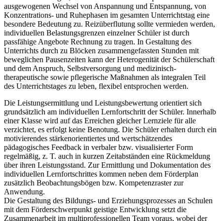
ausgewogenen Wechsel von Anspannung und Entspannung, von
Konzentrations- und Ruhephasen im gesamten Unterrichtstag eine
besondere Bedeutung zu. Reizüberflutung sollte vermieden werden,
individuellen Belastungsgrenzen einzelner Schüler ist durch
passfähige Angebote Rechnung zu tragen. In Gestaltung des
Unterrichts durch zu Blöcken zusammengefassten Stunden mit
beweglichen Pausenzeiten kann der Heterogenität der Schülerschaft
und dem Anspruch, Selbstversorgung und medizinisch-
therapeutische sowie pflegerische Maßnahmen als integralen Teil
des Unterrichtstages zu leben, flexibel entsprochen werden.
Die Leistungsermittlung und Leistungsbewertung orientiert sich
grundsätzlich am individuellen Lernfortschritt der Schüler. Innerhalb
einer Klasse wird auf das Erreichen gleicher Lernziele für alle
verzichtet, es erfolgt keine Benotung. Die Schüler erhalten durch ein
motivierendes stärkenorientiertes und wertschätzendes
pädagogisches Feedback in verbaler bzw. visualisierter Form
regelmäßig, z. T. auch in kurzen Zeitabständen eine Rückmeldung
über ihren Leistungsstand. Zur Ermittlung und Dokumentation des
individuellen Lernfortschrittes kommen neben dem Förderplan
zusätzlich Beobachtungsbögen bzw. Kompetenzraster zur
Anwendung.
Die Gestaltung des Bildungs- und Erziehungsprozesses an Schulen
mit dem Förderschwerpunkt geistige Entwicklung setzt die
Zusammenarbeit im multiprofessionellen Team voraus, wobei der