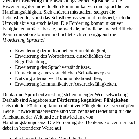
Ziel der
Förderung
im Entwicklungsbereich
Sprache
ist die
Erweiterung der individuellen kommunikativen und sprachlichen
Handlungsfähigkeit. Sich anderen mitzuteilen, steigert die
Lebensfreude, stärkt das Selbstbewusstsein und motiviert, sich die
Umwelt aktiv zu erschließen. Die Förderung kommunikativer
Fähigkeiten umfasst basale, nonverbale, mündliche und schriftliche
Kommunikationsformen und richtet sich vorrangig auf die
[Förderung Sprache]
Erweiterung der individuellen Sprechfähigkeit,
Erweiterung des Wortschatzes, einschließlich der
Begriffsbildung,
Erweiterung des Sprachverständnisses,
Entwicklung eines sprachlichen Selbstkonzeptes,
Nutzung alternativer Kommunikationshilfen,
Erweiterung kommunikativer Ausdrucksfähigkeiten.
Denk- und Sprachentwicklung stehen in enger Wechselwirkung.
Deshalb sind Angebote zur
Förderung kognitiver Fähigkeiten
stets mit der Förderung kommunikativer Fähigkeiten zu verknüpfen.
Beide Entwicklungsbereiche sind von zentraler Bedeutung für die
Aneignung der Welt und zur Entwicklung von
Handlungskompetenz. Die Förderung des Denkens konzentriert sich
dabei in besonderer Weise auf
die Unterstützung der Merkfähigkeit,