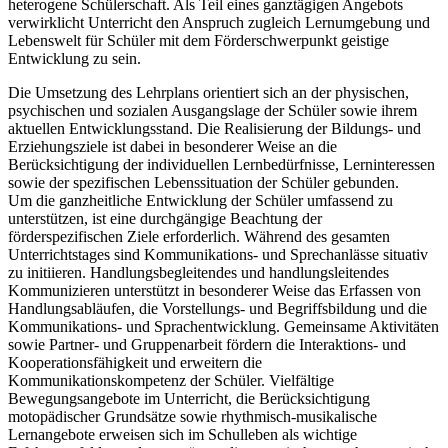
heterogene Schülerschaft. Als Teil eines ganztägigen Angebots
verwirklicht Unterricht den Anspruch zugleich Lernumgebung und
Lebenswelt für Schüler mit dem Förderschwerpunkt geistige
Entwicklung zu sein.
Die Umsetzung des Lehrplans orientiert sich an der physischen,
psychischen und sozialen Ausgangslage der Schüler sowie ihrem
aktuellen Entwicklungsstand. Die Realisierung der Bildungs- und
Erziehungsziele ist dabei in besonderer Weise an die
Berücksichtigung der individuellen Lernbedürfnisse, Lerninteressen
sowie der spezifischen Lebenssituation der Schüler gebunden.
Um die ganzheitliche Entwicklung der Schüler umfassend zu
unterstützen, ist eine durchgängige Beachtung der
förderspezifischen Ziele erforderlich. Während des gesamten
Unterrichtstages sind Kommunikations- und Sprechanlässe situativ
zu initiieren. Handlungsbegleitendes und handlungsleitendes
Kommunizieren unterstützt in besonderer Weise das Erfassen von
Handlungsabläufen, die Vorstellungs- und Begriffsbildung und die
Kommunikations- und Sprachentwicklung. Gemeinsame Aktivitäten
sowie Partner- und Gruppenarbeit fördern die Interaktions- und
Kooperationsfähigkeit und erweitern die
Kommunikationskompetenz der Schüler. Vielfältige
Bewegungsangebote im Unterricht, die Berücksichtigung
motopädischer Grundsätze sowie rhythmisch-musikalische
Lernangebote erweisen sich im Schulleben als wichtige