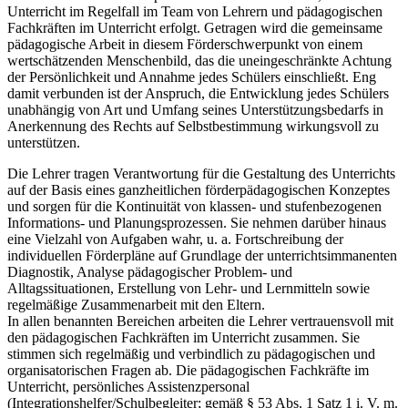
Unterricht im Regelfall im Team von Lehrern und pädagogischen
Fachkräften im Unterricht erfolgt. Getragen wird die gemeinsame
pädagogische Arbeit in diesem Förderschwerpunkt von einem
wertschätzenden Menschenbild, das die uneingeschränkte Achtung
der Persönlichkeit und Annahme jedes Schülers einschließt. Eng
damit verbunden ist der Anspruch, die Entwicklung jedes Schülers
unabhängig von Art und Umfang seines Unterstützungsbedarfs in
Anerkennung des Rechts auf Selbstbestimmung wirkungsvoll zu
unterstützen.
Die Lehrer tragen Verantwortung für die Gestaltung des Unterrichts
auf der Basis eines ganzheitlichen förderpädagogischen Konzeptes
und sorgen für die Kontinuität von klassen- und stufenbezogenen
Informations- und Planungsprozessen. Sie nehmen darüber hinaus
eine Vielzahl von Aufgaben wahr, u. a. Fortschreibung der
individuellen Förderpläne auf Grundlage der unterrichtsimmanenten
Diagnostik, Analyse pädagogischer Problem- und
Alltagssituationen, Erstellung von Lehr- und Lernmitteln sowie
regelmäßige Zusammenarbeit mit den Eltern.
In allen benannten Bereichen arbeiten die Lehrer vertrauensvoll mit
den pädagogischen Fachkräften im Unterricht zusammen. Sie
stimmen sich regelmäßig und verbindlich zu pädagogischen und
organisatorischen Fragen ab. Die pädagogischen Fachkräfte im
Unterricht, persönliches Assistenzpersonal
(Integrationshelfer/Schulbegleiter; gemäß § 53 Abs. 1 Satz 1 i. V. m.