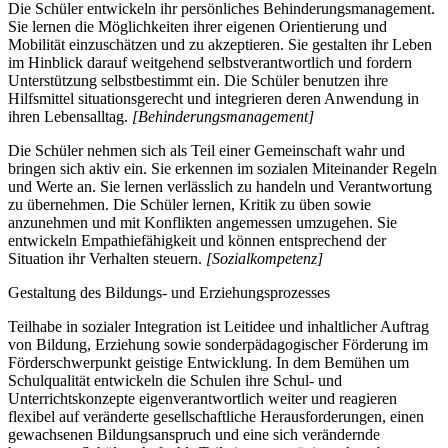
Die Schüler entwickeln ihr persönliches Behinderungsmanagement.
Sie lernen die Möglichkeiten ihrer eigenen Orientierung und
Mobilität einzuschätzen und zu akzeptieren. Sie gestalten ihr Leben
im Hinblick darauf weitgehend selbstverantwortlich und fordern
Unterstützung selbstbestimmt ein. Die Schüler benutzen ihre
Hilfsmittel situationsgerecht und integrieren deren Anwendung in
ihren Lebensalltag.
[Behinderungsmanagement]
Die Schüler nehmen sich als Teil einer Gemeinschaft wahr und
bringen sich aktiv ein. Sie erkennen im sozialen Miteinander Regeln
und Werte an. Sie lernen verlässlich zu handeln und Verantwortung
zu übernehmen. Die Schüler lernen, Kritik zu üben sowie
anzunehmen und mit Konflikten angemessen umzugehen. Sie
entwickeln Empathiefähigkeit und können entsprechend der
Situation ihr Verhalten steuern.
[Sozialkompetenz]
Gestaltung des Bildungs- und Erziehungsprozesses
Teilhabe in sozialer Integration ist Leitidee und inhaltlicher Auftrag
von Bildung, Erziehung sowie sonderpädagogischer Förderung im
Förderschwerpunkt geistige Entwicklung. In dem Bemühen um
Schulqualität entwickeln die Schulen ihre Schul- und
Unterrichtskonzepte eigenverantwortlich weiter und reagieren
flexibel auf veränderte gesellschaftliche Herausforderungen, einen
gewachsenen Bildungsanspruch und eine sich verändernde