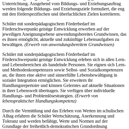
Unterrichtung. Ausgehend vom Bildungs- und Erziehungsauftrag
werden folgende Bildungs- und Erziehungsziele formuliert, die eng
mit den förderspezifischen und überfachlichen Zielen korrelieren.
Schüler mit sonderpädagogischem Förderbedarf im
Förderschwerpunkt geistige Entwicklung erwerben auf der
jeweiligen Aneignungsebene anwendungsbereites Grundwissen, das
es ihnen ermöglicht, aktuelle und zukünftige Lebensaufgaben zu
bewältigen.
(Erwerb von anwendungsbereitem Grundwissen)
Schüler mit sonderpädagogischem Förderbedarf im
Förderschwerpunkt geistige Entwicklung erleben sich in allen Lern-
und Lebensbereichen als handelnde Personen. Sie eignen sich Lern-
und Methodenkompetenzen sowie Selbst- und Sozialkompetenzen
an, die ihnen eine aktive und sinnerfüllte Lebensbewältigung in
sozialer Integration ermöglichen. Sie erweitern ihr
Handlungsrepertoire und können Gelerntes auf aktuelle Situationen
in ihrer Lebenswelt übertragen. Sie verfügen über individuelle
Handlungs- und Problemlösestrategien.
(Erwerb von
lebenspraktischer Handlungskompetenz)
Durch die Vermittlung und das Erleben von Werten im schulischen
Alltag erfahren die Schüler Wertschätzung, Anerkennung und
Toleranz und werden befähigt, Werte und Normen auf der
Grundlage der freiheitlich-demokratischen Grundordnung