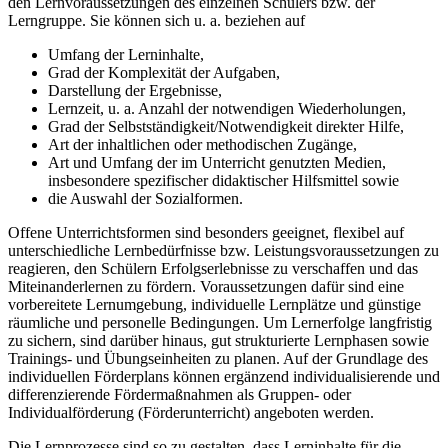
den Lernvoraussetzungen des einzelnen Schülers bzw. der
Lerngruppe. Sie können sich u. a. beziehen auf
Umfang der Lerninhalte,
Grad der Komplexität der Aufgaben,
Darstellung der Ergebnisse,
Lernzeit, u. a. Anzahl der notwendigen Wiederholungen,
Grad der Selbstständigkeit/Notwendigkeit direkter Hilfe,
Art der inhaltlichen oder methodischen Zugänge,
Art und Umfang der im Unterricht genutzten Medien,
insbesondere spezifischer didaktischer Hilfsmittel sowie
die Auswahl der Sozialformen.
Offene Unterrichtsformen sind besonders geeignet, flexibel auf
unterschiedliche Lernbedürfnisse bzw. Leistungsvoraussetzungen zu
reagieren, den Schülern Erfolgserlebnisse zu verschaffen und das
Miteinanderlernen zu fördern. Voraussetzungen dafür sind eine
vorbereitete Lernumgebung, individuelle Lernplätze und günstige
räumliche und personelle Bedingungen. Um Lernerfolge langfristig
zu sichern, sind darüber hinaus, gut strukturierte Lernphasen sowie
Trainings- und Übungseinheiten zu planen. Auf der Grundlage des
individuellen Förderplans können ergänzend individualisierende und
differenzierende Fördermaßnahmen als Gruppen- oder
Individualförderung (Förderunterricht) angeboten werden.
Die Lernprozesse sind so zu gestalten, dass Lerninhalte für die