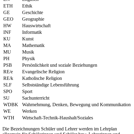
ETH
Ethik
GE
Geschichte
GEO
Geographie
HW
Hauswirtschaft
INF
Informatik
KU
Kunst
MA
Mathematik
MU
Musik
PH
Physik
PSB
Persönlichkeit und soziale Beziehungen
RE/e
Evangelische Religion
RE/k
Katholische Religion
SLF
Selbstständige Lebensführung
SPO
Sport
SU
Sachunterricht
WDBK
Wahrnehmung, Denken, Bewegung und Kommunikation
WE
Werken
WTH
Wirtschaft-Technik-Haushalt/Soziales
Die Bezeichnungen Schüler und Lehrer werden im Lehrplan