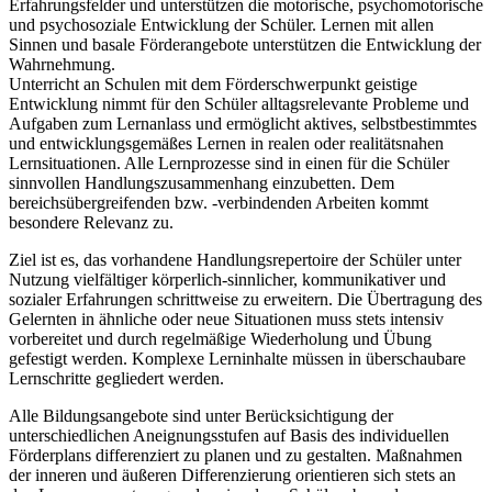
Erfahrungsfelder und unterstützen die motorische, psychomotorische
und psychosoziale Entwicklung der Schüler. Lernen mit allen
Sinnen und basale Förderangebote unterstützen die Entwicklung der
Wahrnehmung.
Unterricht an Schulen mit dem Förderschwerpunkt geistige
Entwicklung nimmt für den Schüler alltagsrelevante Probleme und
Aufgaben zum Lernanlass und ermöglicht aktives, selbstbestimmtes
und entwicklungsgemäßes Lernen in realen oder realitätsnahen
Lernsituationen. Alle Lernprozesse sind in einen für die Schüler
sinnvollen Handlungszusammenhang einzubetten. Dem
bereichsübergreifenden bzw. -verbindenden Arbeiten kommt
besondere Relevanz zu.
Ziel ist es, das vorhandene Handlungsrepertoire der Schüler unter
Nutzung vielfältiger körperlich-sinnlicher, kommunikativer und
sozialer Erfahrungen schrittweise zu erweitern. Die Übertragung des
Gelernten in ähnliche oder neue Situationen muss stets intensiv
vorbereitet und durch regelmäßige Wiederholung und Übung
gefestigt werden. Komplexe Lerninhalte müssen in überschaubare
Lernschritte gegliedert werden.
Alle Bildungsangebote sind unter Berücksichtigung der
unterschiedlichen Aneignungsstufen auf Basis des individuellen
Förderplans differenziert zu planen und zu gestalten. Maßnahmen
der inneren und äußeren Differenzierung orientieren sich stets an