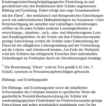
Kindertageseinrichtung/heilpädagogischer Einrichtung an und
gewährleistet eine den Bedürfnissen ihrer Schüler angemessene
Bildung und Erziehung. Dabei erfolgt eine enge Zusammenarbeit
*
mit den Eltern
, den medizinisch und therapeutischen Einrichtungen
sowie mit außerschulischen Maßnahmeträgern im Sozialraum. Unter
Berücksichtigung der aktuellen und zukünftigen Anforderungen
eröffnet sie für jeden Schüler konkrete Lernmöglichkeiten in
entwicklungs-, situations-, sach-, sinn- und lebensbezogenen Lern-
und Handlungsfeldern. In der Schule mit dem Förderschwerpunkt
geistige Entwicklung werden die Schüler unter Einbeziehung der
Eltern bei der alltäglichen Lebensgestaltung und der Vorbereitung
auf die Lebens- und Arbeitswelt beraten. Am Ende der Werkstufe
wird den Schülern das erfolgreiche Erreichen ihrer individuellen
Zielstellungen im Förderplan durch ein Abschlusszeugnis bestätigt.
*
Die Bezeichnung "Eltern" wird im Text gemäß § 45 Abs. 5
SchulG synonym zu Personensorgeberechtigten gebraucht.
Bildungs- und Erziehungsziele
Die Bildungs- und Erziehungsziele sowie die inhaltlichen
Schwerpunkte des Lehrplans betonen in spezifischer Weise die
ganzheitliche Persönlichkeitsentwicklung der Schüler mit
sonderpädagogischem Förderbedarf im Förderschwerpunkt geistige
Entwicklung und gelten grundsätzlich unabhängig vom Ort der