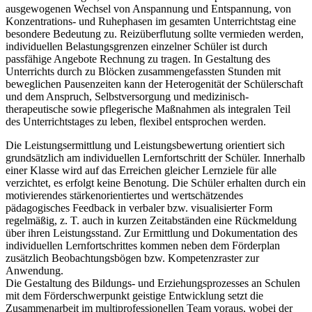
ausgewogenen Wechsel von Anspannung und Entspannung, von
Konzentrations- und Ruhephasen im gesamten Unterrichtstag eine
besondere Bedeutung zu. Reizüberflutung sollte vermieden werden,
individuellen Belastungsgrenzen einzelner Schüler ist durch
passfähige Angebote Rechnung zu tragen. In Gestaltung des
Unterrichts durch zu Blöcken zusammengefassten Stunden mit
beweglichen Pausenzeiten kann der Heterogenität der Schülerschaft
und dem Anspruch, Selbstversorgung und medizinisch-
therapeutische sowie pflegerische Maßnahmen als integralen Teil
des Unterrichtstages zu leben, flexibel entsprochen werden.
Die Leistungsermittlung und Leistungsbewertung orientiert sich
grundsätzlich am individuellen Lernfortschritt der Schüler. Innerhalb
einer Klasse wird auf das Erreichen gleicher Lernziele für alle
verzichtet, es erfolgt keine Benotung. Die Schüler erhalten durch ein
motivierendes stärkenorientiertes und wertschätzendes
pädagogisches Feedback in verbaler bzw. visualisierter Form
regelmäßig, z. T. auch in kurzen Zeitabständen eine Rückmeldung
über ihren Leistungsstand. Zur Ermittlung und Dokumentation des
individuellen Lernfortschrittes kommen neben dem Förderplan
zusätzlich Beobachtungsbögen bzw. Kompetenzraster zur
Anwendung.
Die Gestaltung des Bildungs- und Erziehungsprozesses an Schulen
mit dem Förderschwerpunkt geistige Entwicklung setzt die
Zusammenarbeit im multiprofessionellen Team voraus, wobei der