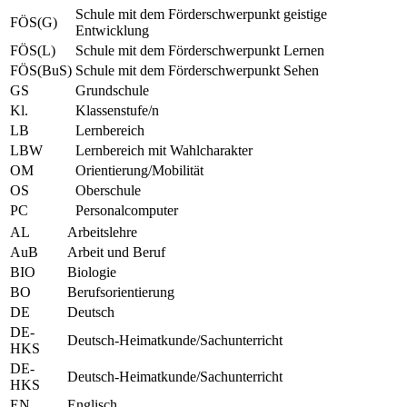
Schule mit dem Förderschwerpunkt geistige
FÖS(G)
Entwicklung
FÖS(L)
Schule mit dem Förderschwerpunkt Lernen
FÖS(BuS)
Schule mit dem Förderschwerpunkt Sehen
GS
Grundschule
Kl.
Klassenstufe/n
LB
Lernbereich
LBW
Lernbereich mit Wahlcharakter
OM
Orientierung/Mobilität
OS
Oberschule
PC
Personalcomputer
AL
Arbeitslehre
AuB
Arbeit und Beruf
BIO
Biologie
BO
Berufsorientierung
DE
Deutsch
DE-
Deutsch-Heimatkunde/Sachunterricht
HKS
DE-
Deutsch-Heimatkunde/Sachunterricht
HKS
EN
Englisch