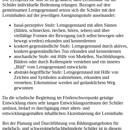
Schüler individuelle Bedeutung erlangen. Bezogen auf den
gemeinsamen Lerngegenstand setzen sich die Schüler mit den
Lerninhalten auf der jeweiligen Aneignungsstufe auseinander:
basal-perzeptive Stufe: Lerngegenstand mit allen Sinnen
(fühlen, schmecken, riechen, hören, sehen) und über
vielfältige Formen der Bewegung (sich selbst bewegen oder
bewegt werden) erkunden und kennenlernen
konkret-gegenständliche Stufe: Lerngegenstand durch aktives,
konkret-gegenständliches Tun erkunden und kennenlernen
anschauliche Stufe: mit Hilfe von Modellen, Nachbildungen,
Bildern oder durch Rollenspiele verstehen und ein inneres
„Bild“ vom Lerngegenstand entwickeln
abstrakt-begriffliche Stufe: Lerngegenstand mit Hilfe von
Zeichen und Symbolen wahrnehmen, erkunden und
verstehen; Erkenntnisse werden auf gedanklichem Weg
gewonnen
Da die schulische Begleitung im Förderschwerpunkt geistige
Entwicklung einen sehr langen Entwicklungszeitraum der Schüler
umfasst, bedarf es durchgängig einer alters- und
entwicklungsgemäßen inhaltlichen Akzentuierung der Lerninhalte.
Bei der Planung und Durchführung von Bildungsangeboten für
mehrfach- und schwerstmehrfachbehinderte Schüler ist in diesem