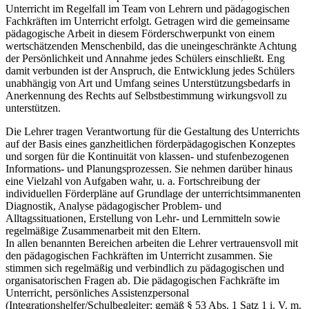
Unterricht im Regelfall im Team von Lehrern und pädagogischen
Fachkräften im Unterricht erfolgt. Getragen wird die gemeinsame
pädagogische Arbeit in diesem Förderschwerpunkt von einem
wertschätzenden Menschenbild, das die uneingeschränkte Achtung
der Persönlichkeit und Annahme jedes Schülers einschließt. Eng
damit verbunden ist der Anspruch, die Entwicklung jedes Schülers
unabhängig von Art und Umfang seines Unterstützungsbedarfs in
Anerkennung des Rechts auf Selbstbestimmung wirkungsvoll zu
unterstützen.
Die Lehrer tragen Verantwortung für die Gestaltung des Unterrichts
auf der Basis eines ganzheitlichen förderpädagogischen Konzeptes
und sorgen für die Kontinuität von klassen- und stufenbezogenen
Informations- und Planungsprozessen. Sie nehmen darüber hinaus
eine Vielzahl von Aufgaben wahr, u. a. Fortschreibung der
individuellen Förderpläne auf Grundlage der unterrichtsimmanenten
Diagnostik, Analyse pädagogischer Problem- und
Alltagssituationen, Erstellung von Lehr- und Lernmitteln sowie
regelmäßige Zusammenarbeit mit den Eltern.
In allen benannten Bereichen arbeiten die Lehrer vertrauensvoll mit
den pädagogischen Fachkräften im Unterricht zusammen. Sie
stimmen sich regelmäßig und verbindlich zu pädagogischen und
organisatorischen Fragen ab. Die pädagogischen Fachkräfte im
Unterricht, persönliches Assistenzpersonal
(Integrationshelfer/Schulbegleiter; gemäß § 53 Abs. 1 Satz 1 i. V. m.