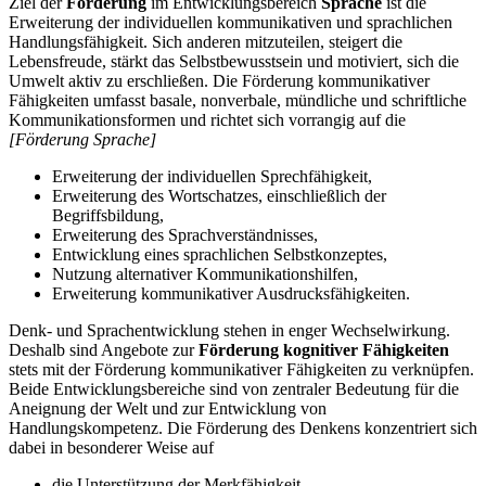
Ziel der
Förderung
im Entwicklungsbereich
Sprache
ist die
Erweiterung der individuellen kommunikativen und sprachlichen
Handlungsfähigkeit. Sich anderen mitzuteilen, steigert die
Lebensfreude, stärkt das Selbstbewusstsein und motiviert, sich die
Umwelt aktiv zu erschließen. Die Förderung kommunikativer
Fähigkeiten umfasst basale, nonverbale, mündliche und schriftliche
Kommunikationsformen und richtet sich vorrangig auf die
[Förderung Sprache]
Erweiterung der individuellen Sprechfähigkeit,
Erweiterung des Wortschatzes, einschließlich der
Begriffsbildung,
Erweiterung des Sprachverständnisses,
Entwicklung eines sprachlichen Selbstkonzeptes,
Nutzung alternativer Kommunikationshilfen,
Erweiterung kommunikativer Ausdrucksfähigkeiten.
Denk- und Sprachentwicklung stehen in enger Wechselwirkung.
Deshalb sind Angebote zur
Förderung kognitiver Fähigkeiten
stets mit der Förderung kommunikativer Fähigkeiten zu verknüpfen.
Beide Entwicklungsbereiche sind von zentraler Bedeutung für die
Aneignung der Welt und zur Entwicklung von
Handlungskompetenz. Die Förderung des Denkens konzentriert sich
dabei in besonderer Weise auf
die Unterstützung der Merkfähigkeit,