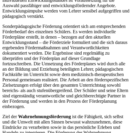
individuellen Entwicklungsstandes ist Voraussetzung für die
Auswahl passfähiger und entwicklungsfördernder Angebote.
Entwicklungsimpulse werden vom Lehrer sensibel aufgegriffen und
pädagogisch verstärkt.
Sonderpädagogische Förderung orientiert sich am entsprechenden
Förderbedarf des einzelnen Schülers. Es werden individuelle
Förderpläne erstellt, in denen – bezogen auf den aktuellen
Entwicklungsstand – die Förderziele formuliert und die sich daraus
ergebenden Fördermaßnahmen und Verantwortlichkeiten
dokumentiert werden. Die Ergebnisse sind regelmäßig zu
überprüfen und der Förderplan auf dieser Grundlage
fortzuschreiben. Die Umsetzung des Förderplanes wird durch alle
an der Bildung und Erziehung beteiligten Lehrer, pädagogischen
Fachkräfte im Unterricht sowie dem medizinisch-therapeutischen
Personal gemeinsam realisiert. Die Arbeit an den förderspezifischen
Zielsetzungen erfolgt über den gesamten Unterrichtstag sowohl
bereichs- als auch stufenübergreifend. Der Schüler und seine Eltern
sind eigenständig verantwortliche und gleichberechtigte Partner in
der Förderung und werden in den Prozess der Förderplanung
einbezogen.
Ziel der
Wahrnehmungsförderung
ist die Fähigkeit, sich selbst
und die Umwelt mit allen Sinnen bewusst wahrzunehmen, diese
Eindrücke zu verarbeiten sowie in das persönliche Erleben und
Handeln zu integrieren. Die Förderung der Wahrnehmung