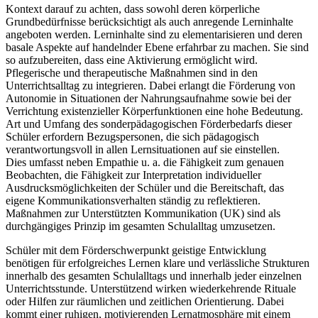
Kontext darauf zu achten, dass sowohl deren körperliche
Grundbedürfnisse berücksichtigt als auch anregende Lerninhalte
angeboten werden. Lerninhalte sind zu elementarisieren und deren
basale Aspekte auf handelnder Ebene erfahrbar zu machen. Sie sind
so aufzubereiten, dass eine Aktivierung ermöglicht wird.
Pflegerische und therapeutische Maßnahmen sind in den
Unterrichtsalltag zu integrieren. Dabei erlangt die Förderung von
Autonomie in Situationen der Nahrungsaufnahme sowie bei der
Verrichtung existenzieller Körperfunktionen eine hohe Bedeutung.
Art und Umfang des sonderpädagogischen Förderbedarfs dieser
Schüler erfordern Bezugspersonen, die sich pädagogisch
verantwortungsvoll in allen Lernsituationen auf sie einstellen.
Dies umfasst neben Empathie u. a. die Fähigkeit zum genauen
Beobachten, die Fähigkeit zur Interpretation individueller
Ausdrucksmöglichkeiten der Schüler und die Bereitschaft, das
eigene Kommunikationsverhalten ständig zu reflektieren.
Maßnahmen zur Unterstützten Kommunikation (UK) sind als
durchgängiges Prinzip im gesamten Schulalltag umzusetzen.
Schüler mit dem Förderschwerpunkt geistige Entwicklung
benötigen für erfolgreiches Lernen klare und verlässliche Strukturen
innerhalb des gesamten Schulalltags und innerhalb jeder einzelnen
Unterrichtsstunde. Unterstützend wirken wiederkehrende Rituale
oder Hilfen zur räumlichen und zeitlichen Orientierung. Dabei
kommt einer ruhigen, motivierenden Lernatmosphäre mit einem