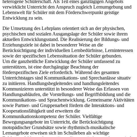
heterogene Schülerschaft. Als Teil eines ganztägigen Angebots
verwirklicht Unterricht den Anspruch zugleich Lernumgebung und
Lebenswelt für Schüler mit dem Förderschwerpunkt geistige
Entwicklung zu sein.
Die Umsetzung des Lehrplans orientiert sich an der physischen,
psychischen und sozialen Ausgangslage der Schüler sowie ihrem
aktuellen Entwicklungsstand. Die Realisierung der Bildungs- und
Erziehungsziele ist dabei in besonderer Weise an die
Berücksichtigung der individuellen Lernbedürfnisse, Lerninteressen
sowie der spezifischen Lebenssituation der Schüler gebunden.
Um die ganzheitliche Entwicklung der Schüler umfassend zu
unterstützen, ist eine durchgängige Beachtung der
förderspezifischen Ziele erforderlich. Während des gesamten
Unterrichtstages sind Kommunikations- und Sprechanlässe situativ
zu initiieren. Handlungsbegleitendes und handlungsleitendes
Kommunizieren unterstützt in besonderer Weise das Erfassen von
Handlungsabläufen, die Vorstellungs- und Begriffsbildung und die
Kommunikations- und Sprachentwicklung. Gemeinsame Aktivitäten
sowie Partner- und Gruppenarbeit fördern die Interaktions- und
Kooperationsfähigkeit und erweitern die
Kommunikationskompetenz der Schüler. Vielfältige
Bewegungsangebote im Unterricht, die Berücksichtigung
motopädischer Grundsätze sowie rhythmisch-musikalische
Lernangebote erweisen sich im Schulleben als wichtige