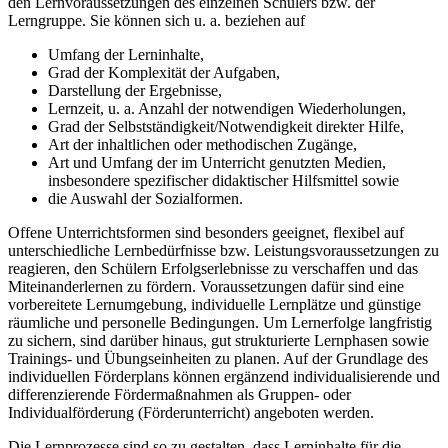
den Lernvoraussetzungen des einzelnen Schülers bzw. der
Lerngruppe. Sie können sich u. a. beziehen auf
Umfang der Lerninhalte,
Grad der Komplexität der Aufgaben,
Darstellung der Ergebnisse,
Lernzeit, u. a. Anzahl der notwendigen Wiederholungen,
Grad der Selbstständigkeit/Notwendigkeit direkter Hilfe,
Art der inhaltlichen oder methodischen Zugänge,
Art und Umfang der im Unterricht genutzten Medien,
insbesondere spezifischer didaktischer Hilfsmittel sowie
die Auswahl der Sozialformen.
Offene Unterrichtsformen sind besonders geeignet, flexibel auf
unterschiedliche Lernbedürfnisse bzw. Leistungsvoraussetzungen zu
reagieren, den Schülern Erfolgserlebnisse zu verschaffen und das
Miteinanderlernen zu fördern. Voraussetzungen dafür sind eine
vorbereitete Lernumgebung, individuelle Lernplätze und günstige
räumliche und personelle Bedingungen. Um Lernerfolge langfristig
zu sichern, sind darüber hinaus, gut strukturierte Lernphasen sowie
Trainings- und Übungseinheiten zu planen. Auf der Grundlage des
individuellen Förderplans können ergänzend individualisierende und
differenzierende Fördermaßnahmen als Gruppen- oder
Individualförderung (Förderunterricht) angeboten werden.
Die Lernprozesse sind so zu gestalten, dass Lerninhalte für die