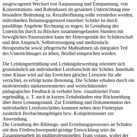
ausgewogenen Wechsel von Anspannung und Entspannung, von
Konzentrations- und Ruhephasen im gesamten Unterrichtstag eine
besondere Bedeutung zu. Reizüberflutung sollte vermieden werden,
individuellen Belastungsgrenzen einzelner Schüler ist durch
passfähige Angebote Rechnung zu tragen. In Gestaltung des
Unterrichts durch zu Blöcken zusammengefassten Stunden mit
beweglichen Pausenzeiten kann der Heterogenität der Schülerschaft
und dem Anspruch, Selbstversorgung und medizinisch-
therapeutische sowie pflegerische Maßnahmen als integralen Teil
des Unterrichtstages zu leben, flexibel entsprochen werden.
Die Leistungsermittlung und Leistungsbewertung orientiert sich
grundsätzlich am individuellen Lernfortschritt der Schüler. Innerhalb
einer Klasse wird auf das Erreichen gleicher Lernziele für alle
verzichtet, es erfolgt keine Benotung. Die Schüler erhalten durch ein
motivierendes stärkenorientiertes und wertschätzendes
pädagogisches Feedback in verbaler bzw. visualisierter Form
regelmäßig, z. T. auch in kurzen Zeitabständen eine Rückmeldung
über ihren Leistungsstand. Zur Ermittlung und Dokumentation des
individuellen Lernfortschrittes kommen neben dem Förderplan
zusätzlich Beobachtungsbögen bzw. Kompetenzraster zur
Anwendung.
Die Gestaltung des Bildungs- und Erziehungsprozesses an Schulen
mit dem Förderschwerpunkt geistige Entwicklung setzt die
Zusammenarbeit im multiprofessionellen Team voraus, wobei der