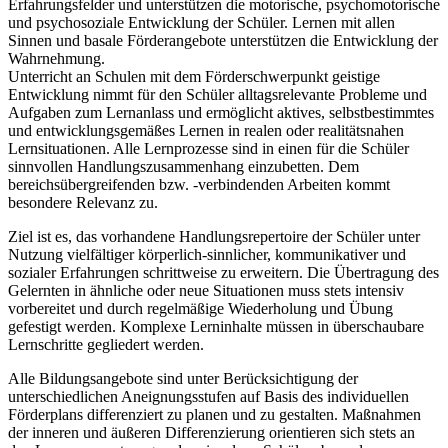
Erfahrungsfelder und unterstützen die motorische, psychomotorische
und psychosoziale Entwicklung der Schüler. Lernen mit allen
Sinnen und basale Förderangebote unterstützen die Entwicklung der
Wahrnehmung.
Unterricht an Schulen mit dem Förderschwerpunkt geistige
Entwicklung nimmt für den Schüler alltagsrelevante Probleme und
Aufgaben zum Lernanlass und ermöglicht aktives, selbstbestimmtes
und entwicklungsgemäßes Lernen in realen oder realitätsnahen
Lernsituationen. Alle Lernprozesse sind in einen für die Schüler
sinnvollen Handlungszusammenhang einzubetten. Dem
bereichsübergreifenden bzw. -verbindenden Arbeiten kommt
besondere Relevanz zu.
Ziel ist es, das vorhandene Handlungsrepertoire der Schüler unter
Nutzung vielfältiger körperlich-sinnlicher, kommunikativer und
sozialer Erfahrungen schrittweise zu erweitern. Die Übertragung des
Gelernten in ähnliche oder neue Situationen muss stets intensiv
vorbereitet und durch regelmäßige Wiederholung und Übung
gefestigt werden. Komplexe Lerninhalte müssen in überschaubare
Lernschritte gegliedert werden.
Alle Bildungsangebote sind unter Berücksichtigung der
unterschiedlichen Aneignungsstufen auf Basis des individuellen
Förderplans differenziert zu planen und zu gestalten. Maßnahmen
der inneren und äußeren Differenzierung orientieren sich stets an