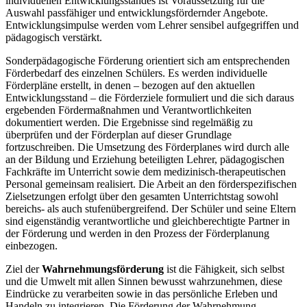
individuellen Entwicklungsstandes ist Voraussetzung für die
Auswahl passfähiger und entwicklungsfördernder Angebote.
Entwicklungsimpulse werden vom Lehrer sensibel aufgegriffen und
pädagogisch verstärkt.
Sonderpädagogische Förderung orientiert sich am entsprechenden
Förderbedarf des einzelnen Schülers. Es werden individuelle
Förderpläne erstellt, in denen – bezogen auf den aktuellen
Entwicklungsstand – die Förderziele formuliert und die sich daraus
ergebenden Fördermaßnahmen und Verantwortlichkeiten
dokumentiert werden. Die Ergebnisse sind regelmäßig zu
überprüfen und der Förderplan auf dieser Grundlage
fortzuschreiben. Die Umsetzung des Förderplanes wird durch alle
an der Bildung und Erziehung beteiligten Lehrer, pädagogischen
Fachkräfte im Unterricht sowie dem medizinisch-therapeutischen
Personal gemeinsam realisiert. Die Arbeit an den förderspezifischen
Zielsetzungen erfolgt über den gesamten Unterrichtstag sowohl
bereichs- als auch stufenübergreifend. Der Schüler und seine Eltern
sind eigenständig verantwortliche und gleichberechtigte Partner in
der Förderung und werden in den Prozess der Förderplanung
einbezogen.
Ziel der
Wahrnehmungsförderung
ist die Fähigkeit, sich selbst
und die Umwelt mit allen Sinnen bewusst wahrzunehmen, diese
Eindrücke zu verarbeiten sowie in das persönliche Erleben und
Handeln zu integrieren. Die Förderung der Wahrnehmung