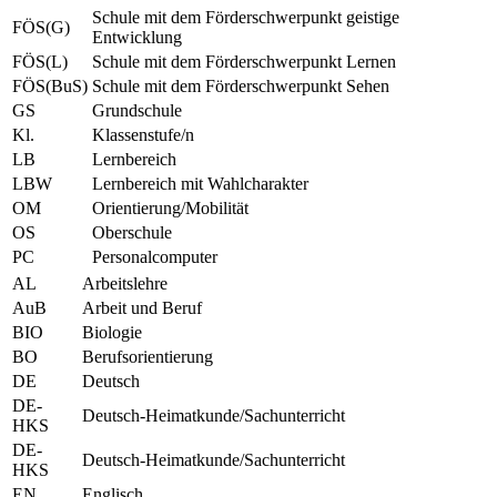
Schule mit dem Förderschwerpunkt geistige
FÖS(G)
Entwicklung
FÖS(L)
Schule mit dem Förderschwerpunkt Lernen
FÖS(BuS)
Schule mit dem Förderschwerpunkt Sehen
GS
Grundschule
Kl.
Klassenstufe/n
LB
Lernbereich
LBW
Lernbereich mit Wahlcharakter
OM
Orientierung/Mobilität
OS
Oberschule
PC
Personalcomputer
AL
Arbeitslehre
AuB
Arbeit und Beruf
BIO
Biologie
BO
Berufsorientierung
DE
Deutsch
DE-
Deutsch-Heimatkunde/Sachunterricht
HKS
DE-
Deutsch-Heimatkunde/Sachunterricht
HKS
EN
Englisch