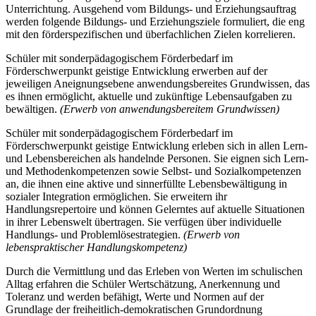
Unterrichtung. Ausgehend vom Bildungs- und Erziehungsauftrag
werden folgende Bildungs- und Erziehungsziele formuliert, die eng
mit den förderspezifischen und überfachlichen Zielen korrelieren.
Schüler mit sonderpädagogischem Förderbedarf im
Förderschwerpunkt geistige Entwicklung erwerben auf der
jeweiligen Aneignungsebene anwendungsbereites Grundwissen, das
es ihnen ermöglicht, aktuelle und zukünftige Lebensaufgaben zu
bewältigen.
(Erwerb von anwendungsbereitem Grundwissen)
Schüler mit sonderpädagogischem Förderbedarf im
Förderschwerpunkt geistige Entwicklung erleben sich in allen Lern-
und Lebensbereichen als handelnde Personen. Sie eignen sich Lern-
und Methodenkompetenzen sowie Selbst- und Sozialkompetenzen
an, die ihnen eine aktive und sinnerfüllte Lebensbewältigung in
sozialer Integration ermöglichen. Sie erweitern ihr
Handlungsrepertoire und können Gelerntes auf aktuelle Situationen
in ihrer Lebenswelt übertragen. Sie verfügen über individuelle
Handlungs- und Problemlösestrategien.
(Erwerb von
lebenspraktischer Handlungskompetenz)
Durch die Vermittlung und das Erleben von Werten im schulischen
Alltag erfahren die Schüler Wertschätzung, Anerkennung und
Toleranz und werden befähigt, Werte und Normen auf der
Grundlage der freiheitlich-demokratischen Grundordnung