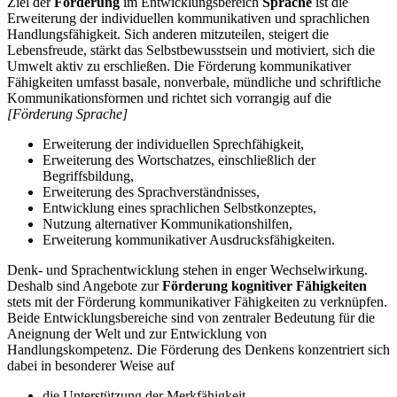
Ziel der
Förderung
im Entwicklungsbereich
Sprache
ist die
Erweiterung der individuellen kommunikativen und sprachlichen
Handlungsfähigkeit. Sich anderen mitzuteilen, steigert die
Lebensfreude, stärkt das Selbstbewusstsein und motiviert, sich die
Umwelt aktiv zu erschließen. Die Förderung kommunikativer
Fähigkeiten umfasst basale, nonverbale, mündliche und schriftliche
Kommunikationsformen und richtet sich vorrangig auf die
[Förderung Sprache]
Erweiterung der individuellen Sprechfähigkeit,
Erweiterung des Wortschatzes, einschließlich der
Begriffsbildung,
Erweiterung des Sprachverständnisses,
Entwicklung eines sprachlichen Selbstkonzeptes,
Nutzung alternativer Kommunikationshilfen,
Erweiterung kommunikativer Ausdrucksfähigkeiten.
Denk- und Sprachentwicklung stehen in enger Wechselwirkung.
Deshalb sind Angebote zur
Förderung kognitiver Fähigkeiten
stets mit der Förderung kommunikativer Fähigkeiten zu verknüpfen.
Beide Entwicklungsbereiche sind von zentraler Bedeutung für die
Aneignung der Welt und zur Entwicklung von
Handlungskompetenz. Die Förderung des Denkens konzentriert sich
dabei in besonderer Weise auf
die Unterstützung der Merkfähigkeit,