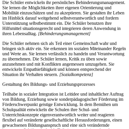
Die Schüler entwickeln ihr persönliches Behinderungsmanagement.
Sie lernen die Möglichkeiten ihrer eigenen Orientierung und
Mobilität einzuschätzen und zu akzeptieren. Sie gestalten ihr Leben
im Hinblick darauf weitgehend selbstverantwortlich und fordern
Unterstützung selbstbestimmt ein. Die Schüler benutzen ihre
Hilfsmittel situationsgerecht und integrieren deren Anwendung in
ihren Lebensalltag.
[Behinderungsmanagement]
Die Schüler nehmen sich als Teil einer Gemeinschaft wahr und
bringen sich aktiv ein. Sie erkennen im sozialen Miteinander Regeln
und Werte an. Sie lernen verlässlich zu handeln und Verantwortung
zu übernehmen. Die Schüler lernen, Kritik zu üben sowie
anzunehmen und mit Konflikten angemessen umzugehen. Sie
entwickeln Empathiefähigkeit und können entsprechend der
Situation ihr Verhalten steuern.
[Sozialkompetenz]
Gestaltung des Bildungs- und Erziehungsprozesses
Teilhabe in sozialer Integration ist Leitidee und inhaltlicher Auftrag
von Bildung, Erziehung sowie sonderpädagogischer Förderung im
Förderschwerpunkt geistige Entwicklung. In dem Bemühen um
Schulqualität entwickeln die Schulen ihre Schul- und
Unterrichtskonzepte eigenverantwortlich weiter und reagieren
flexibel auf veränderte gesellschaftliche Herausforderungen, einen
gewachsenen Bildungsanspruch und eine sich verändernde