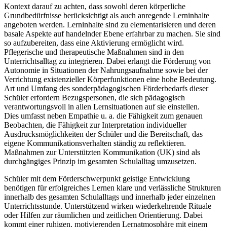
Kontext darauf zu achten, dass sowohl deren körperliche
Grundbedürfnisse berücksichtigt als auch anregende Lerninhalte
angeboten werden. Lerninhalte sind zu elementarisieren und deren
basale Aspekte auf handelnder Ebene erfahrbar zu machen. Sie sind
so aufzubereiten, dass eine Aktivierung ermöglicht wird.
Pflegerische und therapeutische Maßnahmen sind in den
Unterrichtsalltag zu integrieren. Dabei erlangt die Förderung von
Autonomie in Situationen der Nahrungsaufnahme sowie bei der
Verrichtung existenzieller Körperfunktionen eine hohe Bedeutung.
Art und Umfang des sonderpädagogischen Förderbedarfs dieser
Schüler erfordern Bezugspersonen, die sich pädagogisch
verantwortungsvoll in allen Lernsituationen auf sie einstellen.
Dies umfasst neben Empathie u. a. die Fähigkeit zum genauen
Beobachten, die Fähigkeit zur Interpretation individueller
Ausdrucksmöglichkeiten der Schüler und die Bereitschaft, das
eigene Kommunikationsverhalten ständig zu reflektieren.
Maßnahmen zur Unterstützten Kommunikation (UK) sind als
durchgängiges Prinzip im gesamten Schulalltag umzusetzen.
Schüler mit dem Förderschwerpunkt geistige Entwicklung
benötigen für erfolgreiches Lernen klare und verlässliche Strukturen
innerhalb des gesamten Schulalltags und innerhalb jeder einzelnen
Unterrichtsstunde. Unterstützend wirken wiederkehrende Rituale
oder Hilfen zur räumlichen und zeitlichen Orientierung. Dabei
kommt einer ruhigen, motivierenden Lernatmosphäre mit einem