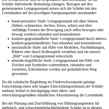
Schüler individuelle Bedeutung erlangen. Bezogen auf den
gemeinsamen Lerngegenstand setzen sich die Schüler mit den
Lerninhalten auf der jeweiligen Aneignungsstufe auseinander:
basal-perzeptive Stufe: Lerngegenstand mit allen Sinnen
(fühlen, schmecken, riechen, hören, sehen) und über
vielfältige Formen der Bewegung (sich selbst bewegen oder
bewegt werden) erkunden und kennenlernen
konkret-gegenständliche Stufe: Lerngegenstand durch aktives,
konkret-gegenständliches Tun erkunden und kennenlernen
anschauliche Stufe: mit Hilfe von Modellen, Nachbildungen,
Bildern oder durch Rollenspiele verstehen und ein inneres
„Bild“ vom Lerngegenstand entwickeln
abstrakt-begriffliche Stufe: Lerngegenstand mit Hilfe von
Zeichen und Symbolen wahrnehmen, erkunden und
verstehen; Erkenntnisse werden auf gedanklichem Weg
gewonnen
Da die schulische Begleitung im Förderschwerpunkt geistige
Entwicklung einen sehr langen Entwicklungszeitraum der Schüler
umfasst, bedarf es durchgängig einer alters- und
entwicklungsgemäßen inhaltlichen Akzentuierung der Lerninhalte.
Bei der Planung und Durchführung von Bildungsangeboten für
mehrfach- und schwerstmehrfachbehinderte Schüler ist in diesem