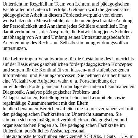
Unterricht im Regelfall im Team von Lehrern und pädagogischen
Fachkräften im Unterricht erfolgt. Getragen wird die gemeinsame
pädagogische Arbeit in diesem Förderschwerpunkt von einem
wertschätzenden Menschenbild, das die uneingeschränkte Achtung
der Persönlichkeit und Annahme jedes Schülers einschließt. Eng
damit verbunden ist der Anspruch, die Entwicklung jedes Schülers
unabhängig von Art und Umfang seines Unterstützungsbedarfs in
Anerkennung des Rechts auf Selbstbestimmung wirkungsvoll zu
unterstützen.
Die Lehrer tragen Verantwortung für die Gestaltung des Unterrichts
auf der Basis eines ganzheitlichen förderpädagogischen Konzeptes
und sorgen für die Kontinuität von klassen- und stufenbezogenen
Informations- und Planungsprozessen. Sie nehmen darüber hinaus
eine Vielzahl von Aufgaben wahr, u. a. Fortschreibung der
individuellen Förderpläne auf Grundlage der unterrichtsimmanenten
Diagnostik, Analyse pädagogischer Problem- und
Alltagssituationen, Erstellung von Lehr- und Lernmitteln sowie
regelmäßige Zusammenarbeit mit den Eltern.
In allen benannten Bereichen arbeiten die Lehrer vertrauensvoll mit
den pädagogischen Fachkräften im Unterricht zusammen. Sie
stimmen sich regelmäßig und verbindlich zu pädagogischen und
organisatorischen Fragen ab. Die pädagogischen Fachkräfte im
Unterricht, persönliches Assistenzpersonal
(Integrationshelfer/Schulbegleiter; gemäß § 53 Abs. 1 Satz 1 i. V. m.