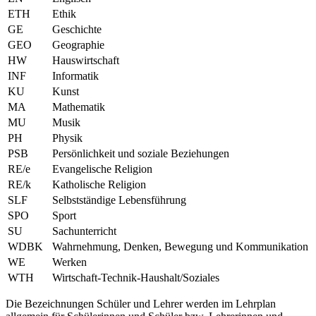
ETH
Ethik
GE
Geschichte
GEO
Geographie
HW
Hauswirtschaft
INF
Informatik
KU
Kunst
MA
Mathematik
MU
Musik
PH
Physik
PSB
Persönlichkeit und soziale Beziehungen
RE/e
Evangelische Religion
RE/k
Katholische Religion
SLF
Selbstständige Lebensführung
SPO
Sport
SU
Sachunterricht
WDBK
Wahrnehmung, Denken, Bewegung und Kommunikation
WE
Werken
WTH
Wirtschaft-Technik-Haushalt/Soziales
Die Bezeichnungen Schüler und Lehrer werden im Lehrplan