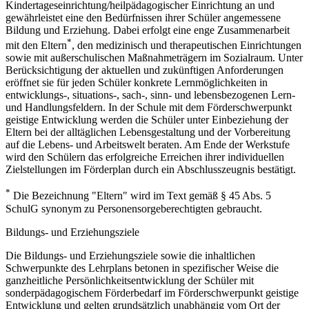
Kindertageseinrichtung/heilpädagogischer Einrichtung an und
gewährleistet eine den Bedürfnissen ihrer Schüler angemessene
Bildung und Erziehung. Dabei erfolgt eine enge Zusammenarbeit
*
mit den Eltern
, den medizinisch und therapeutischen Einrichtungen
sowie mit außerschulischen Maßnahmeträgern im Sozialraum. Unter
Berücksichtigung der aktuellen und zukünftigen Anforderungen
eröffnet sie für jeden Schüler konkrete Lernmöglichkeiten in
entwicklungs-, situations-, sach-, sinn- und lebensbezogenen Lern-
und Handlungsfeldern. In der Schule mit dem Förderschwerpunkt
geistige Entwicklung werden die Schüler unter Einbeziehung der
Eltern bei der alltäglichen Lebensgestaltung und der Vorbereitung
auf die Lebens- und Arbeitswelt beraten. Am Ende der Werkstufe
wird den Schülern das erfolgreiche Erreichen ihrer individuellen
Zielstellungen im Förderplan durch ein Abschlusszeugnis bestätigt.
*
Die Bezeichnung "Eltern" wird im Text gemäß § 45 Abs. 5
SchulG synonym zu Personensorgeberechtigten gebraucht.
Bildungs- und Erziehungsziele
Die Bildungs- und Erziehungsziele sowie die inhaltlichen
Schwerpunkte des Lehrplans betonen in spezifischer Weise die
ganzheitliche Persönlichkeitsentwicklung der Schüler mit
sonderpädagogischem Förderbedarf im Förderschwerpunkt geistige
Entwicklung und gelten grundsätzlich unabhängig vom Ort der