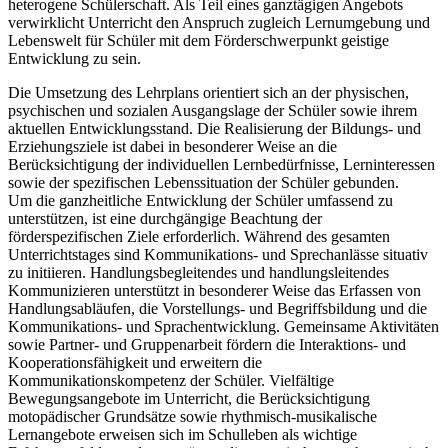
heterogene Schülerschaft. Als Teil eines ganztägigen Angebots
verwirklicht Unterricht den Anspruch zugleich Lernumgebung und
Lebenswelt für Schüler mit dem Förderschwerpunkt geistige
Entwicklung zu sein.
Die Umsetzung des Lehrplans orientiert sich an der physischen,
psychischen und sozialen Ausgangslage der Schüler sowie ihrem
aktuellen Entwicklungsstand. Die Realisierung der Bildungs- und
Erziehungsziele ist dabei in besonderer Weise an die
Berücksichtigung der individuellen Lernbedürfnisse, Lerninteressen
sowie der spezifischen Lebenssituation der Schüler gebunden.
Um die ganzheitliche Entwicklung der Schüler umfassend zu
unterstützen, ist eine durchgängige Beachtung der
förderspezifischen Ziele erforderlich. Während des gesamten
Unterrichtstages sind Kommunikations- und Sprechanlässe situativ
zu initiieren. Handlungsbegleitendes und handlungsleitendes
Kommunizieren unterstützt in besonderer Weise das Erfassen von
Handlungsabläufen, die Vorstellungs- und Begriffsbildung und die
Kommunikations- und Sprachentwicklung. Gemeinsame Aktivitäten
sowie Partner- und Gruppenarbeit fördern die Interaktions- und
Kooperationsfähigkeit und erweitern die
Kommunikationskompetenz der Schüler. Vielfältige
Bewegungsangebote im Unterricht, die Berücksichtigung
motopädischer Grundsätze sowie rhythmisch-musikalische
Lernangebote erweisen sich im Schulleben als wichtige