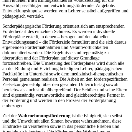
individuellen Entwicklungsstandes ist Voraussetzung für die
Auswahl passfähiger und entwicklungsfördernder Angebote.
Entwicklungsimpulse werden vom Lehrer sensibel aufgegriffen und
pädagogisch verstärkt.
Sonderpädagogische Förderung orientiert sich am entsprechenden
Förderbedarf des einzelnen Schülers. Es werden individuelle
Förderpläne erstellt, in denen – bezogen auf den aktuellen
Entwicklungsstand – die Förderziele formuliert und die sich daraus
ergebenden Fördermaßnahmen und Verantwortlichkeiten
dokumentiert werden. Die Ergebnisse sind regelmäßig zu
überprüfen und der Förderplan auf dieser Grundlage
fortzuschreiben. Die Umsetzung des Förderplanes wird durch alle
an der Bildung und Erziehung beteiligten Lehrer, pädagogischen
Fachkräfte im Unterricht sowie dem medizinisch-therapeutischen
Personal gemeinsam realisiert. Die Arbeit an den förderspezifischen
Zielsetzungen erfolgt über den gesamten Unterrichtstag sowohl
bereichs- als auch stufenübergreifend. Der Schüler und seine Eltern
sind eigenständig verantwortliche und gleichberechtigte Partner in
der Förderung und werden in den Prozess der Förderplanung
einbezogen.
Ziel der
Wahrnehmungsförderung
ist die Fähigkeit, sich selbst
und die Umwelt mit allen Sinnen bewusst wahrzunehmen, diese
Eindrücke zu verarbeiten sowie in das persönliche Erleben und
Handeln zu integrieren. Die Förderung der Wahrnehmung