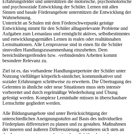
Erfahrungsfelder und unterstützen die motorische, psychomotorische
und psychosoziale Entwicklung der Schüler. Lernen mit allen
Sinnen und basale Förderangebote unterstützen die Entwicklung der
Wahrnehmung.
Unterricht an Schulen mit dem Förderschwerpunkt geistige
Entwicklung nimmt für den Schüler alltagsrelevante Probleme und
Aufgaben zum Lernanlass und ermöglicht aktives, selbstbestimmtes
und entwicklungsgemäßes Lernen in realen oder realitätsnahen
Lernsituationen. Alle Lernprozesse sind in einen für die Schüler
sinnvollen Handlungszusammenhang einzubetten. Dem
bereichsübergreifenden bzw. -verbindenden Arbeiten kommt
besondere Relevanz zu.
Ziel ist es, das vorhandene Handlungsrepertoire der Schüler unter
Nutzung vielfältiger körperlich-sinnlicher, kommunikativer und
sozialer Erfahrungen schrittweise zu erweitern. Die Übertragung des
Gelernten in ähnliche oder neue Situationen muss stets intensiv
vorbereitet und durch regelmäßige Wiederholung und Übung
gefestigt werden. Komplexe Lerninhalte müssen in überschaubare
Lernschritte gegliedert werden.
Alle Bildungsangebote sind unter Berücksichtigung der
unterschiedlichen Aneignungsstufen auf Basis des individuellen
Förderplans differenziert zu planen und zu gestalten. Maßnahmen
der inneren und äußeren Differenzierung orientieren sich stets an