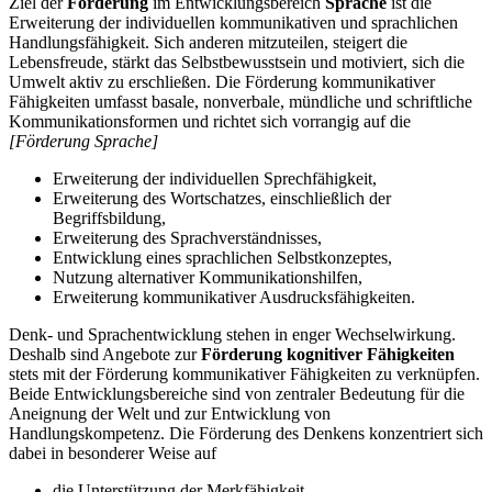
Ziel der
Förderung
im Entwicklungsbereich
Sprache
ist die
Erweiterung der individuellen kommunikativen und sprachlichen
Handlungsfähigkeit. Sich anderen mitzuteilen, steigert die
Lebensfreude, stärkt das Selbstbewusstsein und motiviert, sich die
Umwelt aktiv zu erschließen. Die Förderung kommunikativer
Fähigkeiten umfasst basale, nonverbale, mündliche und schriftliche
Kommunikationsformen und richtet sich vorrangig auf die
[Förderung Sprache]
Erweiterung der individuellen Sprechfähigkeit,
Erweiterung des Wortschatzes, einschließlich der
Begriffsbildung,
Erweiterung des Sprachverständnisses,
Entwicklung eines sprachlichen Selbstkonzeptes,
Nutzung alternativer Kommunikationshilfen,
Erweiterung kommunikativer Ausdrucksfähigkeiten.
Denk- und Sprachentwicklung stehen in enger Wechselwirkung.
Deshalb sind Angebote zur
Förderung kognitiver Fähigkeiten
stets mit der Förderung kommunikativer Fähigkeiten zu verknüpfen.
Beide Entwicklungsbereiche sind von zentraler Bedeutung für die
Aneignung der Welt und zur Entwicklung von
Handlungskompetenz. Die Förderung des Denkens konzentriert sich
dabei in besonderer Weise auf
die Unterstützung der Merkfähigkeit,