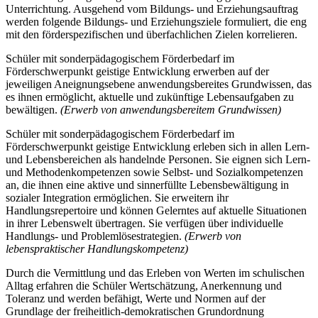
Unterrichtung. Ausgehend vom Bildungs- und Erziehungsauftrag
werden folgende Bildungs- und Erziehungsziele formuliert, die eng
mit den förderspezifischen und überfachlichen Zielen korrelieren.
Schüler mit sonderpädagogischem Förderbedarf im
Förderschwerpunkt geistige Entwicklung erwerben auf der
jeweiligen Aneignungsebene anwendungsbereites Grundwissen, das
es ihnen ermöglicht, aktuelle und zukünftige Lebensaufgaben zu
bewältigen.
(Erwerb von anwendungsbereitem Grundwissen)
Schüler mit sonderpädagogischem Förderbedarf im
Förderschwerpunkt geistige Entwicklung erleben sich in allen Lern-
und Lebensbereichen als handelnde Personen. Sie eignen sich Lern-
und Methodenkompetenzen sowie Selbst- und Sozialkompetenzen
an, die ihnen eine aktive und sinnerfüllte Lebensbewältigung in
sozialer Integration ermöglichen. Sie erweitern ihr
Handlungsrepertoire und können Gelerntes auf aktuelle Situationen
in ihrer Lebenswelt übertragen. Sie verfügen über individuelle
Handlungs- und Problemlösestrategien.
(Erwerb von
lebenspraktischer Handlungskompetenz)
Durch die Vermittlung und das Erleben von Werten im schulischen
Alltag erfahren die Schüler Wertschätzung, Anerkennung und
Toleranz und werden befähigt, Werte und Normen auf der
Grundlage der freiheitlich-demokratischen Grundordnung