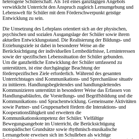
heterogene Schülerschaft. Als Teil eines ganztägigen Angebots
verwirklicht Unterricht den Anspruch zugleich Lernumgebung und
Lebenswelt für Schüler mit dem Förderschwerpunkt geistige
Entwicklung zu sein.
Die Umsetzung des Lehrplans orientiert sich an der physischen,
psychischen und sozialen Ausgangslage der Schüler sowie ihrem
aktuellen Entwicklungsstand. Die Realisierung der Bildungs- und
Erziehungsziele ist dabei in besonderer Weise an die
Berücksichtigung der individuellen Lernbedürfnisse, Lerninteressen
sowie der spezifischen Lebenssituation der Schüler gebunden.
Um die ganzheitliche Entwicklung der Schüler umfassend zu
unterstützen, ist eine durchgängige Beachtung der
förderspezifischen Ziele erforderlich. Während des gesamten
Unterrichtstages sind Kommunikations- und Sprechanlässe situativ
zu initiieren. Handlungsbegleitendes und handlungsleitendes
Kommunizieren unterstützt in besonderer Weise das Erfassen von
Handlungsabläufen, die Vorstellungs- und Begriffsbildung und die
Kommunikations- und Sprachentwicklung. Gemeinsame Aktivitäten
sowie Partner- und Gruppenarbeit fördern die Interaktions- und
Kooperationsfähigkeit und erweitern die
Kommunikationskompetenz der Schüler. Vielfältige
Bewegungsangebote im Unterricht, die Berücksichtigung
motopädischer Grundsätze sowie rhythmisch-musikalische
Lernangebote erweisen sich im Schulleben als wichtige