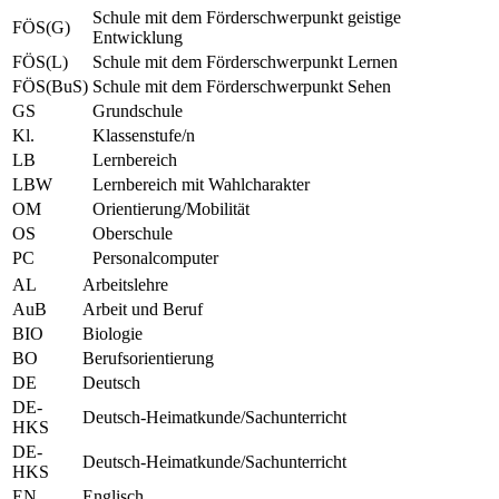
Schule mit dem Förderschwerpunkt geistige
FÖS(G)
Entwicklung
FÖS(L)
Schule mit dem Förderschwerpunkt Lernen
FÖS(BuS)
Schule mit dem Förderschwerpunkt Sehen
GS
Grundschule
Kl.
Klassenstufe/n
LB
Lernbereich
LBW
Lernbereich mit Wahlcharakter
OM
Orientierung/Mobilität
OS
Oberschule
PC
Personalcomputer
AL
Arbeitslehre
AuB
Arbeit und Beruf
BIO
Biologie
BO
Berufsorientierung
DE
Deutsch
DE-
Deutsch-Heimatkunde/Sachunterricht
HKS
DE-
Deutsch-Heimatkunde/Sachunterricht
HKS
EN
Englisch