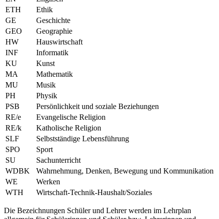
ETH
Ethik
GE
Geschichte
GEO
Geographie
HW
Hauswirtschaft
INF
Informatik
KU
Kunst
MA
Mathematik
MU
Musik
PH
Physik
PSB
Persönlichkeit und soziale Beziehungen
RE/e
Evangelische Religion
RE/k
Katholische Religion
SLF
Selbstständige Lebensführung
SPO
Sport
SU
Sachunterricht
WDBK
Wahrnehmung, Denken, Bewegung und Kommunikation
WE
Werken
WTH
Wirtschaft-Technik-Haushalt/Soziales
Die Bezeichnungen Schüler und Lehrer werden im Lehrplan