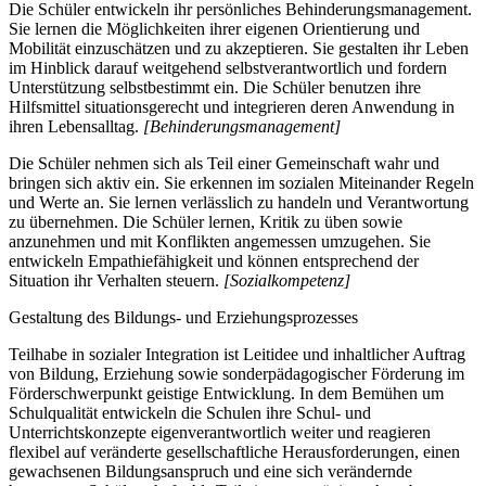
Die Schüler entwickeln ihr persönliches Behinderungsmanagement.
Sie lernen die Möglichkeiten ihrer eigenen Orientierung und
Mobilität einzuschätzen und zu akzeptieren. Sie gestalten ihr Leben
im Hinblick darauf weitgehend selbstverantwortlich und fordern
Unterstützung selbstbestimmt ein. Die Schüler benutzen ihre
Hilfsmittel situationsgerecht und integrieren deren Anwendung in
ihren Lebensalltag.
[Behinderungsmanagement]
Die Schüler nehmen sich als Teil einer Gemeinschaft wahr und
bringen sich aktiv ein. Sie erkennen im sozialen Miteinander Regeln
und Werte an. Sie lernen verlässlich zu handeln und Verantwortung
zu übernehmen. Die Schüler lernen, Kritik zu üben sowie
anzunehmen und mit Konflikten angemessen umzugehen. Sie
entwickeln Empathiefähigkeit und können entsprechend der
Situation ihr Verhalten steuern.
[Sozialkompetenz]
Gestaltung des Bildungs- und Erziehungsprozesses
Teilhabe in sozialer Integration ist Leitidee und inhaltlicher Auftrag
von Bildung, Erziehung sowie sonderpädagogischer Förderung im
Förderschwerpunkt geistige Entwicklung. In dem Bemühen um
Schulqualität entwickeln die Schulen ihre Schul- und
Unterrichtskonzepte eigenverantwortlich weiter und reagieren
flexibel auf veränderte gesellschaftliche Herausforderungen, einen
gewachsenen Bildungsanspruch und eine sich verändernde