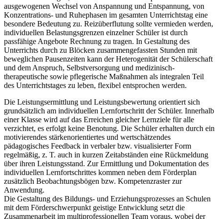
ausgewogenen Wechsel von Anspannung und Entspannung, von
Konzentrations- und Ruhephasen im gesamten Unterrichtstag eine
besondere Bedeutung zu. Reizüberflutung sollte vermieden werden,
individuellen Belastungsgrenzen einzelner Schüler ist durch
passfähige Angebote Rechnung zu tragen. In Gestaltung des
Unterrichts durch zu Blöcken zusammengefassten Stunden mit
beweglichen Pausenzeiten kann der Heterogenität der Schülerschaft
und dem Anspruch, Selbstversorgung und medizinisch-
therapeutische sowie pflegerische Maßnahmen als integralen Teil
des Unterrichtstages zu leben, flexibel entsprochen werden.
Die Leistungsermittlung und Leistungsbewertung orientiert sich
grundsätzlich am individuellen Lernfortschritt der Schüler. Innerhalb
einer Klasse wird auf das Erreichen gleicher Lernziele für alle
verzichtet, es erfolgt keine Benotung. Die Schüler erhalten durch ein
motivierendes stärkenorientiertes und wertschätzendes
pädagogisches Feedback in verbaler bzw. visualisierter Form
regelmäßig, z. T. auch in kurzen Zeitabständen eine Rückmeldung
über ihren Leistungsstand. Zur Ermittlung und Dokumentation des
individuellen Lernfortschrittes kommen neben dem Förderplan
zusätzlich Beobachtungsbögen bzw. Kompetenzraster zur
Anwendung.
Die Gestaltung des Bildungs- und Erziehungsprozesses an Schulen
mit dem Förderschwerpunkt geistige Entwicklung setzt die
Zusammenarbeit im multiprofessionellen Team voraus, wobei der