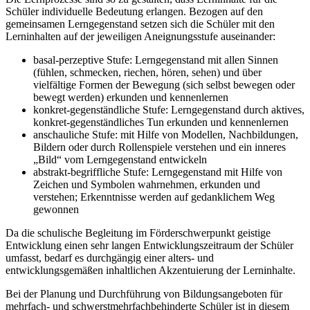
Schüler individuelle Bedeutung erlangen. Bezogen auf den
gemeinsamen Lerngegenstand setzen sich die Schüler mit den
Lerninhalten auf der jeweiligen Aneignungsstufe auseinander:
basal-perzeptive Stufe: Lerngegenstand mit allen Sinnen
(fühlen, schmecken, riechen, hören, sehen) und über
vielfältige Formen der Bewegung (sich selbst bewegen oder
bewegt werden) erkunden und kennenlernen
konkret-gegenständliche Stufe: Lerngegenstand durch aktives,
konkret-gegenständliches Tun erkunden und kennenlernen
anschauliche Stufe: mit Hilfe von Modellen, Nachbildungen,
Bildern oder durch Rollenspiele verstehen und ein inneres
„Bild“ vom Lerngegenstand entwickeln
abstrakt-begriffliche Stufe: Lerngegenstand mit Hilfe von
Zeichen und Symbolen wahrnehmen, erkunden und
verstehen; Erkenntnisse werden auf gedanklichem Weg
gewonnen
Da die schulische Begleitung im Förderschwerpunkt geistige
Entwicklung einen sehr langen Entwicklungszeitraum der Schüler
umfasst, bedarf es durchgängig einer alters- und
entwicklungsgemäßen inhaltlichen Akzentuierung der Lerninhalte.
Bei der Planung und Durchführung von Bildungsangeboten für
mehrfach- und schwerstmehrfachbehinderte Schüler ist in diesem