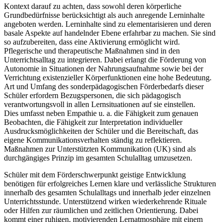
Kontext darauf zu achten, dass sowohl deren körperliche
Grundbedürfnisse berücksichtigt als auch anregende Lerninhalte
angeboten werden. Lerninhalte sind zu elementarisieren und deren
basale Aspekte auf handelnder Ebene erfahrbar zu machen. Sie sind
so aufzubereiten, dass eine Aktivierung ermöglicht wird.
Pflegerische und therapeutische Maßnahmen sind in den
Unterrichtsalltag zu integrieren. Dabei erlangt die Förderung von
Autonomie in Situationen der Nahrungsaufnahme sowie bei der
Verrichtung existenzieller Körperfunktionen eine hohe Bedeutung.
Art und Umfang des sonderpädagogischen Förderbedarfs dieser
Schüler erfordern Bezugspersonen, die sich pädagogisch
verantwortungsvoll in allen Lernsituationen auf sie einstellen.
Dies umfasst neben Empathie u. a. die Fähigkeit zum genauen
Beobachten, die Fähigkeit zur Interpretation individueller
Ausdrucksmöglichkeiten der Schüler und die Bereitschaft, das
eigene Kommunikationsverhalten ständig zu reflektieren.
Maßnahmen zur Unterstützten Kommunikation (UK) sind als
durchgängiges Prinzip im gesamten Schulalltag umzusetzen.
Schüler mit dem Förderschwerpunkt geistige Entwicklung
benötigen für erfolgreiches Lernen klare und verlässliche Strukturen
innerhalb des gesamten Schulalltags und innerhalb jeder einzelnen
Unterrichtsstunde. Unterstützend wirken wiederkehrende Rituale
oder Hilfen zur räumlichen und zeitlichen Orientierung. Dabei
kommt einer ruhigen, motivierenden Lernatmosphäre mit einem