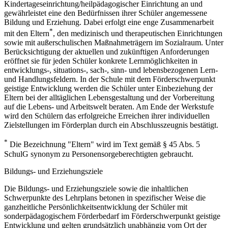
Kindertageseinrichtung/heilpädagogischer Einrichtung an und
gewährleistet eine den Bedürfnissen ihrer Schüler angemessene
Bildung und Erziehung. Dabei erfolgt eine enge Zusammenarbeit
*
mit den Eltern
, den medizinisch und therapeutischen Einrichtungen
sowie mit außerschulischen Maßnahmeträgern im Sozialraum. Unter
Berücksichtigung der aktuellen und zukünftigen Anforderungen
eröffnet sie für jeden Schüler konkrete Lernmöglichkeiten in
entwicklungs-, situations-, sach-, sinn- und lebensbezogenen Lern-
und Handlungsfeldern. In der Schule mit dem Förderschwerpunkt
geistige Entwicklung werden die Schüler unter Einbeziehung der
Eltern bei der alltäglichen Lebensgestaltung und der Vorbereitung
auf die Lebens- und Arbeitswelt beraten. Am Ende der Werkstufe
wird den Schülern das erfolgreiche Erreichen ihrer individuellen
Zielstellungen im Förderplan durch ein Abschlusszeugnis bestätigt.
*
Die Bezeichnung "Eltern" wird im Text gemäß § 45 Abs. 5
SchulG synonym zu Personensorgeberechtigten gebraucht.
Bildungs- und Erziehungsziele
Die Bildungs- und Erziehungsziele sowie die inhaltlichen
Schwerpunkte des Lehrplans betonen in spezifischer Weise die
ganzheitliche Persönlichkeitsentwicklung der Schüler mit
sonderpädagogischem Förderbedarf im Förderschwerpunkt geistige
Entwicklung und gelten grundsätzlich unabhängig vom Ort der