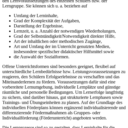
den Lernvoraussetzungen des einzelnen Schülers bzw. der
Lerngruppe. Sie können sich u. a. beziehen auf
Umfang der Lerninhalte,
Grad der Komplexität der Aufgaben,
Darstellung der Ergebnisse,
Lernzeit, u. a. Anzahl der notwendigen Wiederholungen,
Grad der Selbstständigkeit/Notwendigkeit direkter Hilfe,
Art der inhaltlichen oder methodischen Zugänge,
Art und Umfang der im Unterricht genutzten Medien,
insbesondere spezifischer didaktischer Hilfsmittel sowie
die Auswahl der Sozialformen.
Offene Unterrichtsformen sind besonders geeignet, flexibel auf
unterschiedliche Lernbedürfnisse bzw. Leistungsvoraussetzungen zu
reagieren, den Schülern Erfolgserlebnisse zu verschaffen und das
Miteinanderlernen zu fördern. Voraussetzungen dafür sind eine
vorbereitete Lernumgebung, individuelle Lernplätze und günstige
räumliche und personelle Bedingungen. Um Lernerfolge langfristig
zu sichern, sind darüber hinaus, gut strukturierte Lernphasen sowie
Trainings- und Übungseinheiten zu planen. Auf der Grundlage des
individuellen Förderplans können ergänzend individualisierende und
differenzierende Fördermaßnahmen als Gruppen- oder
Individualförderung (Förderunterricht) angeboten werden.
Die Lernprozesse sind so zu gestalten, dass Lerninhalte für die