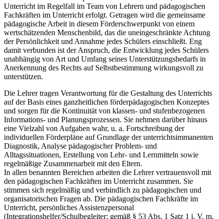
Unterricht im Regelfall im Team von Lehrern und pädagogischen
Fachkräften im Unterricht erfolgt. Getragen wird die gemeinsame
pädagogische Arbeit in diesem Förderschwerpunkt von einem
wertschätzenden Menschenbild, das die uneingeschränkte Achtung
der Persönlichkeit und Annahme jedes Schülers einschließt. Eng
damit verbunden ist der Anspruch, die Entwicklung jedes Schülers
unabhängig von Art und Umfang seines Unterstützungsbedarfs in
Anerkennung des Rechts auf Selbstbestimmung wirkungsvoll zu
unterstützen.
Die Lehrer tragen Verantwortung für die Gestaltung des Unterrichts
auf der Basis eines ganzheitlichen förderpädagogischen Konzeptes
und sorgen für die Kontinuität von klassen- und stufenbezogenen
Informations- und Planungsprozessen. Sie nehmen darüber hinaus
eine Vielzahl von Aufgaben wahr, u. a. Fortschreibung der
individuellen Förderpläne auf Grundlage der unterrichtsimmanenten
Diagnostik, Analyse pädagogischer Problem- und
Alltagssituationen, Erstellung von Lehr- und Lernmitteln sowie
regelmäßige Zusammenarbeit mit den Eltern.
In allen benannten Bereichen arbeiten die Lehrer vertrauensvoll mit
den pädagogischen Fachkräften im Unterricht zusammen. Sie
stimmen sich regelmäßig und verbindlich zu pädagogischen und
organisatorischen Fragen ab. Die pädagogischen Fachkräfte im
Unterricht, persönliches Assistenzpersonal
(Integrationshelfer/Schulbegleiter; gemäß § 53 Abs. 1 Satz 1 i. V. m.