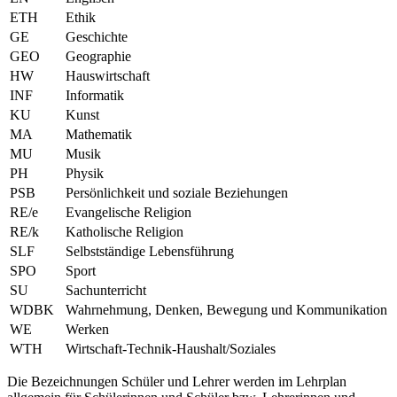
ETH
Ethik
GE
Geschichte
GEO
Geographie
HW
Hauswirtschaft
INF
Informatik
KU
Kunst
MA
Mathematik
MU
Musik
PH
Physik
PSB
Persönlichkeit und soziale Beziehungen
RE/e
Evangelische Religion
RE/k
Katholische Religion
SLF
Selbstständige Lebensführung
SPO
Sport
SU
Sachunterricht
WDBK
Wahrnehmung, Denken, Bewegung und Kommunikation
WE
Werken
WTH
Wirtschaft-Technik-Haushalt/Soziales
Die Bezeichnungen Schüler und Lehrer werden im Lehrplan