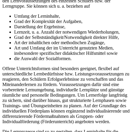
den Lernvoraussetzungen des einzelnen Schülers bzw. der
Lerngruppe. Sie können sich u. a. beziehen auf
Umfang der Lerninhalte,
Grad der Komplexität der Aufgaben,
Darstellung der Ergebnisse,
Lernzeit, u. a. Anzahl der notwendigen Wiederholungen,
Grad der Selbstständigkeit/Notwendigkeit direkter Hilfe,
Art der inhaltlichen oder methodischen Zugänge,
Art und Umfang der im Unterricht genutzten Medien,
insbesondere spezifischer didaktischer Hilfsmittel sowie
die Auswahl der Sozialformen.
Offene Unterrichtsformen sind besonders geeignet, flexibel auf
unterschiedliche Lernbedürfnisse bzw. Leistungsvoraussetzungen zu
reagieren, den Schülern Erfolgserlebnisse zu verschaffen und das
Miteinanderlernen zu fördern. Voraussetzungen dafür sind eine
vorbereitete Lernumgebung, individuelle Lernplätze und günstige
räumliche und personelle Bedingungen. Um Lernerfolge langfristig
zu sichern, sind darüber hinaus, gut strukturierte Lernphasen sowie
Trainings- und Übungseinheiten zu planen. Auf der Grundlage des
individuellen Förderplans können ergänzend individualisierende und
differenzierende Fördermaßnahmen als Gruppen- oder
Individualförderung (Förderunterricht) angeboten werden.
Die Lernprozesse sind so zu gestalten, dass Lerninhalte für die