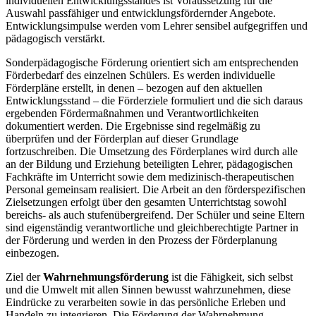
individuellen Entwicklungsstandes ist Voraussetzung für die
Auswahl passfähiger und entwicklungsfördernder Angebote.
Entwicklungsimpulse werden vom Lehrer sensibel aufgegriffen und
pädagogisch verstärkt.
Sonderpädagogische Förderung orientiert sich am entsprechenden
Förderbedarf des einzelnen Schülers. Es werden individuelle
Förderpläne erstellt, in denen – bezogen auf den aktuellen
Entwicklungsstand – die Förderziele formuliert und die sich daraus
ergebenden Fördermaßnahmen und Verantwortlichkeiten
dokumentiert werden. Die Ergebnisse sind regelmäßig zu
überprüfen und der Förderplan auf dieser Grundlage
fortzuschreiben. Die Umsetzung des Förderplanes wird durch alle
an der Bildung und Erziehung beteiligten Lehrer, pädagogischen
Fachkräfte im Unterricht sowie dem medizinisch-therapeutischen
Personal gemeinsam realisiert. Die Arbeit an den förderspezifischen
Zielsetzungen erfolgt über den gesamten Unterrichtstag sowohl
bereichs- als auch stufenübergreifend. Der Schüler und seine Eltern
sind eigenständig verantwortliche und gleichberechtigte Partner in
der Förderung und werden in den Prozess der Förderplanung
einbezogen.
Ziel der
Wahrnehmungsförderung
ist die Fähigkeit, sich selbst
und die Umwelt mit allen Sinnen bewusst wahrzunehmen, diese
Eindrücke zu verarbeiten sowie in das persönliche Erleben und
Handeln zu integrieren. Die Förderung der Wahrnehmung