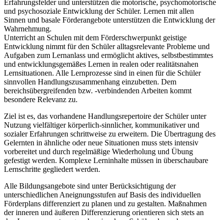
Erfahrungsfelder und unterstützen die motorische, psychomotorische
und psychosoziale Entwicklung der Schüler. Lernen mit allen
Sinnen und basale Förderangebote unterstützen die Entwicklung der
Wahrnehmung.
Unterricht an Schulen mit dem Förderschwerpunkt geistige
Entwicklung nimmt für den Schüler alltagsrelevante Probleme und
Aufgaben zum Lernanlass und ermöglicht aktives, selbstbestimmtes
und entwicklungsgemäßes Lernen in realen oder realitätsnahen
Lernsituationen. Alle Lernprozesse sind in einen für die Schüler
sinnvollen Handlungszusammenhang einzubetten. Dem
bereichsübergreifenden bzw. -verbindenden Arbeiten kommt
besondere Relevanz zu.
Ziel ist es, das vorhandene Handlungsrepertoire der Schüler unter
Nutzung vielfältiger körperlich-sinnlicher, kommunikativer und
sozialer Erfahrungen schrittweise zu erweitern. Die Übertragung des
Gelernten in ähnliche oder neue Situationen muss stets intensiv
vorbereitet und durch regelmäßige Wiederholung und Übung
gefestigt werden. Komplexe Lerninhalte müssen in überschaubare
Lernschritte gegliedert werden.
Alle Bildungsangebote sind unter Berücksichtigung der
unterschiedlichen Aneignungsstufen auf Basis des individuellen
Förderplans differenziert zu planen und zu gestalten. Maßnahmen
der inneren und äußeren Differenzierung orientieren sich stets an