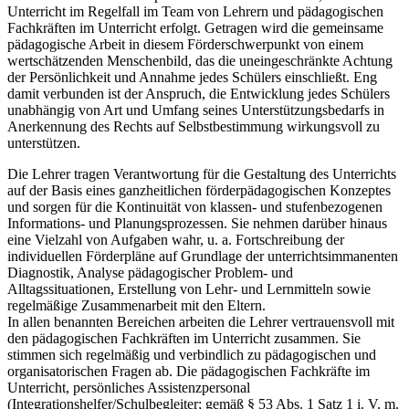
Unterricht im Regelfall im Team von Lehrern und pädagogischen
Fachkräften im Unterricht erfolgt. Getragen wird die gemeinsame
pädagogische Arbeit in diesem Förderschwerpunkt von einem
wertschätzenden Menschenbild, das die uneingeschränkte Achtung
der Persönlichkeit und Annahme jedes Schülers einschließt. Eng
damit verbunden ist der Anspruch, die Entwicklung jedes Schülers
unabhängig von Art und Umfang seines Unterstützungsbedarfs in
Anerkennung des Rechts auf Selbstbestimmung wirkungsvoll zu
unterstützen.
Die Lehrer tragen Verantwortung für die Gestaltung des Unterrichts
auf der Basis eines ganzheitlichen förderpädagogischen Konzeptes
und sorgen für die Kontinuität von klassen- und stufenbezogenen
Informations- und Planungsprozessen. Sie nehmen darüber hinaus
eine Vielzahl von Aufgaben wahr, u. a. Fortschreibung der
individuellen Förderpläne auf Grundlage der unterrichtsimmanenten
Diagnostik, Analyse pädagogischer Problem- und
Alltagssituationen, Erstellung von Lehr- und Lernmitteln sowie
regelmäßige Zusammenarbeit mit den Eltern.
In allen benannten Bereichen arbeiten die Lehrer vertrauensvoll mit
den pädagogischen Fachkräften im Unterricht zusammen. Sie
stimmen sich regelmäßig und verbindlich zu pädagogischen und
organisatorischen Fragen ab. Die pädagogischen Fachkräfte im
Unterricht, persönliches Assistenzpersonal
(Integrationshelfer/Schulbegleiter; gemäß § 53 Abs. 1 Satz 1 i. V. m.