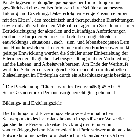
Kindertageseinrichtung/heilpädagogischer Einrichtung an und
gewährleistet eine den Bedürfnissen ihrer Schüler angemessene
Bildung und Erziehung. Dabei erfolgt eine enge Zusammenarbeit
*
mit den Eltern
, den medizinisch und therapeutischen Einrichtungen
sowie mit außerschulischen Maßnahmeträgern im Sozialraum. Unter
Berücksichtigung der aktuellen und zukünftigen Anforderungen
eröffnet sie für jeden Schüler konkrete Lernmöglichkeiten in
entwicklungs-, situations-, sach-, sinn- und lebensbezogenen Lern-
und Handlungsfeldern. In der Schule mit dem Förderschwerpunkt
geistige Entwicklung werden die Schüler unter Einbeziehung der
Eltern bei der alltäglichen Lebensgestaltung und der Vorbereitung
auf die Lebens- und Arbeitswelt beraten. Am Ende der Werkstufe
wird den Schülern das erfolgreiche Erreichen ihrer individuellen
Zielstellungen im Förderplan durch ein Abschlusszeugnis bestätigt.
*
Die Bezeichnung "Eltern" wird im Text gemäß § 45 Abs. 5
SchulG synonym zu Personensorgeberechtigten gebraucht.
Bildungs- und Erziehungsziele
Die Bildungs- und Erziehungsziele sowie die inhaltlichen
Schwerpunkte des Lehrplans betonen in spezifischer Weise die
ganzheitliche Persönlichkeitsentwicklung der Schüler mit
sonderpädagogischem Förderbedarf im Förderschwerpunkt geistige
Entwicklung und gelten grundsätzlich unabhängig vom Ort der