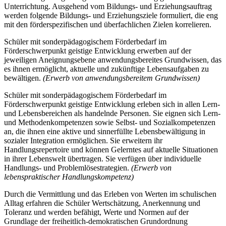
Unterrichtung. Ausgehend vom Bildungs- und Erziehungsauftrag
werden folgende Bildungs- und Erziehungsziele formuliert, die eng
mit den förderspezifischen und überfachlichen Zielen korrelieren.
Schüler mit sonderpädagogischem Förderbedarf im
Förderschwerpunkt geistige Entwicklung erwerben auf der
jeweiligen Aneignungsebene anwendungsbereites Grundwissen, das
es ihnen ermöglicht, aktuelle und zukünftige Lebensaufgaben zu
bewältigen.
(Erwerb von anwendungsbereitem Grundwissen)
Schüler mit sonderpädagogischem Förderbedarf im
Förderschwerpunkt geistige Entwicklung erleben sich in allen Lern-
und Lebensbereichen als handelnde Personen. Sie eignen sich Lern-
und Methodenkompetenzen sowie Selbst- und Sozialkompetenzen
an, die ihnen eine aktive und sinnerfüllte Lebensbewältigung in
sozialer Integration ermöglichen. Sie erweitern ihr
Handlungsrepertoire und können Gelerntes auf aktuelle Situationen
in ihrer Lebenswelt übertragen. Sie verfügen über individuelle
Handlungs- und Problemlösestrategien.
(Erwerb von
lebenspraktischer Handlungskompetenz)
Durch die Vermittlung und das Erleben von Werten im schulischen
Alltag erfahren die Schüler Wertschätzung, Anerkennung und
Toleranz und werden befähigt, Werte und Normen auf der
Grundlage der freiheitlich-demokratischen Grundordnung