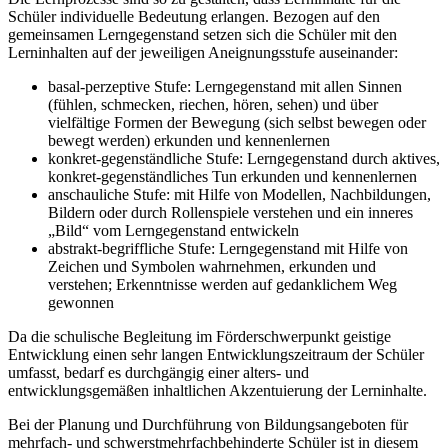
Schüler individuelle Bedeutung erlangen. Bezogen auf den
gemeinsamen Lerngegenstand setzen sich die Schüler mit den
Lerninhalten auf der jeweiligen Aneignungsstufe auseinander:
basal-perzeptive Stufe: Lerngegenstand mit allen Sinnen
(fühlen, schmecken, riechen, hören, sehen) und über
vielfältige Formen der Bewegung (sich selbst bewegen oder
bewegt werden) erkunden und kennenlernen
konkret-gegenständliche Stufe: Lerngegenstand durch aktives,
konkret-gegenständliches Tun erkunden und kennenlernen
anschauliche Stufe: mit Hilfe von Modellen, Nachbildungen,
Bildern oder durch Rollenspiele verstehen und ein inneres
„Bild“ vom Lerngegenstand entwickeln
abstrakt-begriffliche Stufe: Lerngegenstand mit Hilfe von
Zeichen und Symbolen wahrnehmen, erkunden und
verstehen; Erkenntnisse werden auf gedanklichem Weg
gewonnen
Da die schulische Begleitung im Förderschwerpunkt geistige
Entwicklung einen sehr langen Entwicklungszeitraum der Schüler
umfasst, bedarf es durchgängig einer alters- und
entwicklungsgemäßen inhaltlichen Akzentuierung der Lerninhalte.
Bei der Planung und Durchführung von Bildungsangeboten für
mehrfach- und schwerstmehrfachbehinderte Schüler ist in diesem