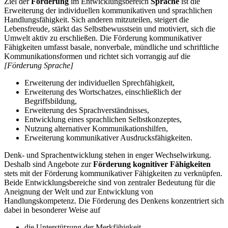
Ziel der
Förderung
im Entwicklungsbereich
Sprache
ist die
Erweiterung der individuellen kommunikativen und sprachlichen
Handlungsfähigkeit. Sich anderen mitzuteilen, steigert die
Lebensfreude, stärkt das Selbstbewusstsein und motiviert, sich die
Umwelt aktiv zu erschließen. Die Förderung kommunikativer
Fähigkeiten umfasst basale, nonverbale, mündliche und schriftliche
Kommunikationsformen und richtet sich vorrangig auf die
[Förderung Sprache]
Erweiterung der individuellen Sprechfähigkeit,
Erweiterung des Wortschatzes, einschließlich der
Begriffsbildung,
Erweiterung des Sprachverständnisses,
Entwicklung eines sprachlichen Selbstkonzeptes,
Nutzung alternativer Kommunikationshilfen,
Erweiterung kommunikativer Ausdrucksfähigkeiten.
Denk- und Sprachentwicklung stehen in enger Wechselwirkung.
Deshalb sind Angebote zur
Förderung kognitiver Fähigkeiten
stets mit der Förderung kommunikativer Fähigkeiten zu verknüpfen.
Beide Entwicklungsbereiche sind von zentraler Bedeutung für die
Aneignung der Welt und zur Entwicklung von
Handlungskompetenz. Die Förderung des Denkens konzentriert sich
dabei in besonderer Weise auf
die Unterstützung der Merkfähigkeit,