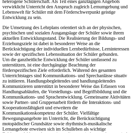
heterogene Schülerschaft. Als Teil eines ganztägigen Angebots
verwirklicht Unterricht den Anspruch zugleich Lernumgebung und
Lebenswelt für Schüler mit dem Förderschwerpunkt geistige
Entwicklung zu sein.
Die Umsetzung des Lehrplans orientiert sich an der physischen,
psychischen und sozialen Ausgangslage der Schüler sowie ihrem
aktuellen Entwicklungsstand. Die Realisierung der Bildungs- und
Erziehungsziele ist dabei in besonderer Weise an die
Berücksichtigung der individuellen Lernbedürfnisse, Lerninteressen
sowie der spezifischen Lebenssituation der Schüler gebunden.
Um die ganzheitliche Entwicklung der Schüler umfassend zu
unterstützen, ist eine durchgängige Beachtung der
förderspezifischen Ziele erforderlich. Während des gesamten
Unterrichtstages sind Kommunikations- und Sprechanlässe situativ
zu initiieren. Handlungsbegleitendes und handlungsleitendes
Kommunizieren unterstützt in besonderer Weise das Erfassen von
Handlungsabläufen, die Vorstellungs- und Begriffsbildung und die
Kommunikations- und Sprachentwicklung. Gemeinsame Aktivitäten
sowie Partner- und Gruppenarbeit fördern die Interaktions- und
Kooperationsfähigkeit und erweitern die
Kommunikationskompetenz der Schüler. Vielfältige
Bewegungsangebote im Unterricht, die Berücksichtigung
motopädischer Grundsätze sowie rhythmisch-musikalische
Lernangebote erweisen sich im Schulleben als wichtige