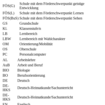
Schule mit dem Förderschwerpunkt geistige
FÖS(G)
Entwicklung
FÖS(L)
Schule mit dem Förderschwerpunkt Lernen
FÖS(BuS)
Schule mit dem Förderschwerpunkt Sehen
GS
Grundschule
Kl.
Klassenstufe/n
LB
Lernbereich
LBW
Lernbereich mit Wahlcharakter
OM
Orientierung/Mobilität
OS
Oberschule
PC
Personalcomputer
AL
Arbeitslehre
AuB
Arbeit und Beruf
BIO
Biologie
BO
Berufsorientierung
DE
Deutsch
DE-
Deutsch-Heimatkunde/Sachunterricht
HKS
DE-
Deutsch-Heimatkunde/Sachunterricht
HKS
EN
Englisch