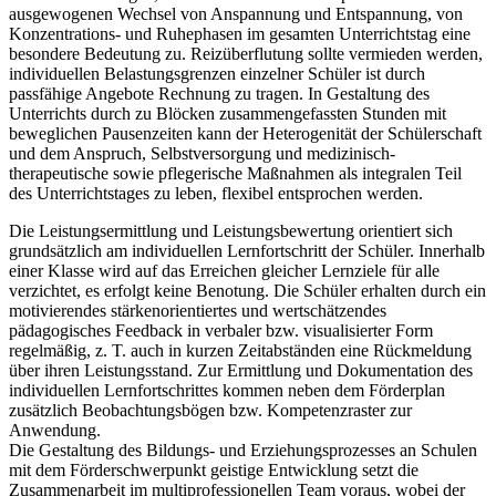
ausgewogenen Wechsel von Anspannung und Entspannung, von
Konzentrations- und Ruhephasen im gesamten Unterrichtstag eine
besondere Bedeutung zu. Reizüberflutung sollte vermieden werden,
individuellen Belastungsgrenzen einzelner Schüler ist durch
passfähige Angebote Rechnung zu tragen. In Gestaltung des
Unterrichts durch zu Blöcken zusammengefassten Stunden mit
beweglichen Pausenzeiten kann der Heterogenität der Schülerschaft
und dem Anspruch, Selbstversorgung und medizinisch-
therapeutische sowie pflegerische Maßnahmen als integralen Teil
des Unterrichtstages zu leben, flexibel entsprochen werden.
Die Leistungsermittlung und Leistungsbewertung orientiert sich
grundsätzlich am individuellen Lernfortschritt der Schüler. Innerhalb
einer Klasse wird auf das Erreichen gleicher Lernziele für alle
verzichtet, es erfolgt keine Benotung. Die Schüler erhalten durch ein
motivierendes stärkenorientiertes und wertschätzendes
pädagogisches Feedback in verbaler bzw. visualisierter Form
regelmäßig, z. T. auch in kurzen Zeitabständen eine Rückmeldung
über ihren Leistungsstand. Zur Ermittlung und Dokumentation des
individuellen Lernfortschrittes kommen neben dem Förderplan
zusätzlich Beobachtungsbögen bzw. Kompetenzraster zur
Anwendung.
Die Gestaltung des Bildungs- und Erziehungsprozesses an Schulen
mit dem Förderschwerpunkt geistige Entwicklung setzt die
Zusammenarbeit im multiprofessionellen Team voraus, wobei der