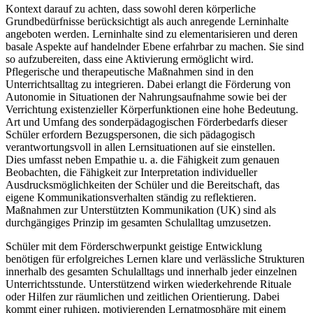
Kontext darauf zu achten, dass sowohl deren körperliche
Grundbedürfnisse berücksichtigt als auch anregende Lerninhalte
angeboten werden. Lerninhalte sind zu elementarisieren und deren
basale Aspekte auf handelnder Ebene erfahrbar zu machen. Sie sind
so aufzubereiten, dass eine Aktivierung ermöglicht wird.
Pflegerische und therapeutische Maßnahmen sind in den
Unterrichtsalltag zu integrieren. Dabei erlangt die Förderung von
Autonomie in Situationen der Nahrungsaufnahme sowie bei der
Verrichtung existenzieller Körperfunktionen eine hohe Bedeutung.
Art und Umfang des sonderpädagogischen Förderbedarfs dieser
Schüler erfordern Bezugspersonen, die sich pädagogisch
verantwortungsvoll in allen Lernsituationen auf sie einstellen.
Dies umfasst neben Empathie u. a. die Fähigkeit zum genauen
Beobachten, die Fähigkeit zur Interpretation individueller
Ausdrucksmöglichkeiten der Schüler und die Bereitschaft, das
eigene Kommunikationsverhalten ständig zu reflektieren.
Maßnahmen zur Unterstützten Kommunikation (UK) sind als
durchgängiges Prinzip im gesamten Schulalltag umzusetzen.
Schüler mit dem Förderschwerpunkt geistige Entwicklung
benötigen für erfolgreiches Lernen klare und verlässliche Strukturen
innerhalb des gesamten Schulalltags und innerhalb jeder einzelnen
Unterrichtsstunde. Unterstützend wirken wiederkehrende Rituale
oder Hilfen zur räumlichen und zeitlichen Orientierung. Dabei
kommt einer ruhigen, motivierenden Lernatmosphäre mit einem