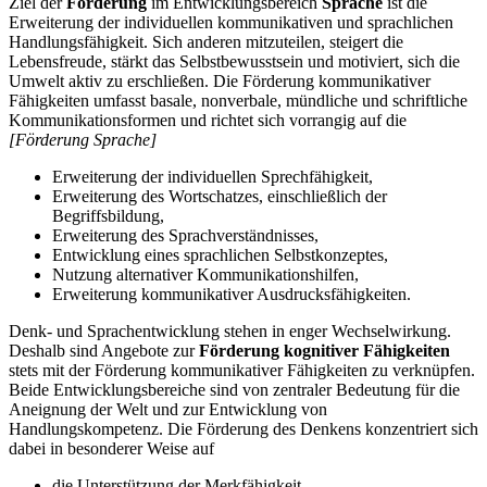
Ziel der
Förderung
im Entwicklungsbereich
Sprache
ist die
Erweiterung der individuellen kommunikativen und sprachlichen
Handlungsfähigkeit. Sich anderen mitzuteilen, steigert die
Lebensfreude, stärkt das Selbstbewusstsein und motiviert, sich die
Umwelt aktiv zu erschließen. Die Förderung kommunikativer
Fähigkeiten umfasst basale, nonverbale, mündliche und schriftliche
Kommunikationsformen und richtet sich vorrangig auf die
[Förderung Sprache]
Erweiterung der individuellen Sprechfähigkeit,
Erweiterung des Wortschatzes, einschließlich der
Begriffsbildung,
Erweiterung des Sprachverständnisses,
Entwicklung eines sprachlichen Selbstkonzeptes,
Nutzung alternativer Kommunikationshilfen,
Erweiterung kommunikativer Ausdrucksfähigkeiten.
Denk- und Sprachentwicklung stehen in enger Wechselwirkung.
Deshalb sind Angebote zur
Förderung kognitiver Fähigkeiten
stets mit der Förderung kommunikativer Fähigkeiten zu verknüpfen.
Beide Entwicklungsbereiche sind von zentraler Bedeutung für die
Aneignung der Welt und zur Entwicklung von
Handlungskompetenz. Die Förderung des Denkens konzentriert sich
dabei in besonderer Weise auf
die Unterstützung der Merkfähigkeit,