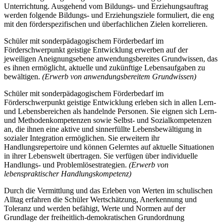
Unterrichtung. Ausgehend vom Bildungs- und Erziehungsauftrag
werden folgende Bildungs- und Erziehungsziele formuliert, die eng
mit den förderspezifischen und überfachlichen Zielen korrelieren.
Schüler mit sonderpädagogischem Förderbedarf im
Förderschwerpunkt geistige Entwicklung erwerben auf der
jeweiligen Aneignungsebene anwendungsbereites Grundwissen, das
es ihnen ermöglicht, aktuelle und zukünftige Lebensaufgaben zu
bewältigen.
(Erwerb von anwendungsbereitem Grundwissen)
Schüler mit sonderpädagogischem Förderbedarf im
Förderschwerpunkt geistige Entwicklung erleben sich in allen Lern-
und Lebensbereichen als handelnde Personen. Sie eignen sich Lern-
und Methodenkompetenzen sowie Selbst- und Sozialkompetenzen
an, die ihnen eine aktive und sinnerfüllte Lebensbewältigung in
sozialer Integration ermöglichen. Sie erweitern ihr
Handlungsrepertoire und können Gelerntes auf aktuelle Situationen
in ihrer Lebenswelt übertragen. Sie verfügen über individuelle
Handlungs- und Problemlösestrategien.
(Erwerb von
lebenspraktischer Handlungskompetenz)
Durch die Vermittlung und das Erleben von Werten im schulischen
Alltag erfahren die Schüler Wertschätzung, Anerkennung und
Toleranz und werden befähigt, Werte und Normen auf der
Grundlage der freiheitlich-demokratischen Grundordnung