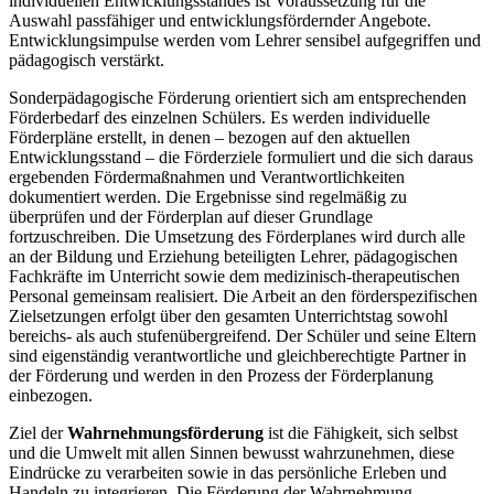
individuellen Entwicklungsstandes ist Voraussetzung für die
Auswahl passfähiger und entwicklungsfördernder Angebote.
Entwicklungsimpulse werden vom Lehrer sensibel aufgegriffen und
pädagogisch verstärkt.
Sonderpädagogische Förderung orientiert sich am entsprechenden
Förderbedarf des einzelnen Schülers. Es werden individuelle
Förderpläne erstellt, in denen – bezogen auf den aktuellen
Entwicklungsstand – die Förderziele formuliert und die sich daraus
ergebenden Fördermaßnahmen und Verantwortlichkeiten
dokumentiert werden. Die Ergebnisse sind regelmäßig zu
überprüfen und der Förderplan auf dieser Grundlage
fortzuschreiben. Die Umsetzung des Förderplanes wird durch alle
an der Bildung und Erziehung beteiligten Lehrer, pädagogischen
Fachkräfte im Unterricht sowie dem medizinisch-therapeutischen
Personal gemeinsam realisiert. Die Arbeit an den förderspezifischen
Zielsetzungen erfolgt über den gesamten Unterrichtstag sowohl
bereichs- als auch stufenübergreifend. Der Schüler und seine Eltern
sind eigenständig verantwortliche und gleichberechtigte Partner in
der Förderung und werden in den Prozess der Förderplanung
einbezogen.
Ziel der
Wahrnehmungsförderung
ist die Fähigkeit, sich selbst
und die Umwelt mit allen Sinnen bewusst wahrzunehmen, diese
Eindrücke zu verarbeiten sowie in das persönliche Erleben und
Handeln zu integrieren. Die Förderung der Wahrnehmung