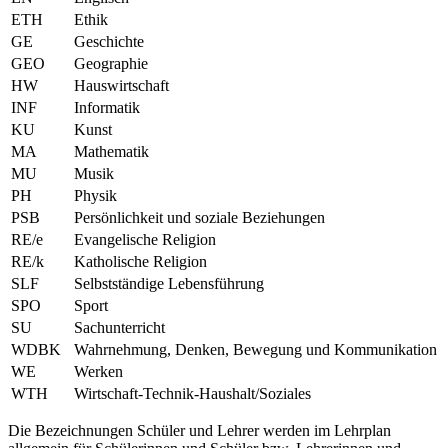
ETH
Ethik
GE
Geschichte
GEO
Geographie
HW
Hauswirtschaft
INF
Informatik
KU
Kunst
MA
Mathematik
MU
Musik
PH
Physik
PSB
Persönlichkeit und soziale Beziehungen
RE/e
Evangelische Religion
RE/k
Katholische Religion
SLF
Selbstständige Lebensführung
SPO
Sport
SU
Sachunterricht
WDBK
Wahrnehmung, Denken, Bewegung und Kommunikation
WE
Werken
WTH
Wirtschaft-Technik-Haushalt/Soziales
Die Bezeichnungen Schüler und Lehrer werden im Lehrplan