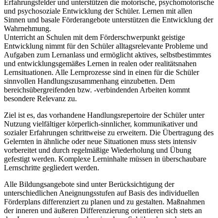
Erfahrungsfelder und unterstützen die motorische, psychomotorische
und psychosoziale Entwicklung der Schüler. Lernen mit allen
Sinnen und basale Förderangebote unterstützen die Entwicklung der
Wahrnehmung.
Unterricht an Schulen mit dem Förderschwerpunkt geistige
Entwicklung nimmt für den Schüler alltagsrelevante Probleme und
Aufgaben zum Lernanlass und ermöglicht aktives, selbstbestimmtes
und entwicklungsgemäßes Lernen in realen oder realitätsnahen
Lernsituationen. Alle Lernprozesse sind in einen für die Schüler
sinnvollen Handlungszusammenhang einzubetten. Dem
bereichsübergreifenden bzw. -verbindenden Arbeiten kommt
besondere Relevanz zu.
Ziel ist es, das vorhandene Handlungsrepertoire der Schüler unter
Nutzung vielfältiger körperlich-sinnlicher, kommunikativer und
sozialer Erfahrungen schrittweise zu erweitern. Die Übertragung des
Gelernten in ähnliche oder neue Situationen muss stets intensiv
vorbereitet und durch regelmäßige Wiederholung und Übung
gefestigt werden. Komplexe Lerninhalte müssen in überschaubare
Lernschritte gegliedert werden.
Alle Bildungsangebote sind unter Berücksichtigung der
unterschiedlichen Aneignungsstufen auf Basis des individuellen
Förderplans differenziert zu planen und zu gestalten. Maßnahmen
der inneren und äußeren Differenzierung orientieren sich stets an