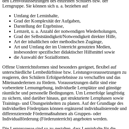
den Lernvoraussetzungen des einzelnen Schülers bzw. der
Lerngruppe. Sie können sich u. a. beziehen auf
Umfang der Lerninhalte,
Grad der Komplexität der Aufgaben,
Darstellung der Ergebnisse,
Lernzeit, u. a. Anzahl der notwendigen Wiederholungen,
Grad der Selbstständigkeit/Notwendigkeit direkter Hilfe,
Art der inhaltlichen oder methodischen Zugänge,
Art und Umfang der im Unterricht genutzten Medien,
insbesondere spezifischer didaktischer Hilfsmittel sowie
die Auswahl der Sozialformen.
Offene Unterrichtsformen sind besonders geeignet, flexibel auf
unterschiedliche Lernbedürfnisse bzw. Leistungsvoraussetzungen zu
reagieren, den Schülern Erfolgserlebnisse zu verschaffen und das
Miteinanderlernen zu fördern. Voraussetzungen dafür sind eine
vorbereitete Lernumgebung, individuelle Lernplätze und günstige
räumliche und personelle Bedingungen. Um Lernerfolge langfristig
zu sichern, sind darüber hinaus, gut strukturierte Lernphasen sowie
Trainings- und Übungseinheiten zu planen. Auf der Grundlage des
individuellen Förderplans können ergänzend individualisierende und
differenzierende Fördermaßnahmen als Gruppen- oder
Individualförderung (Förderunterricht) angeboten werden.
Die Lernprozesse sind so zu gestalten, dass Lerninhalte für die