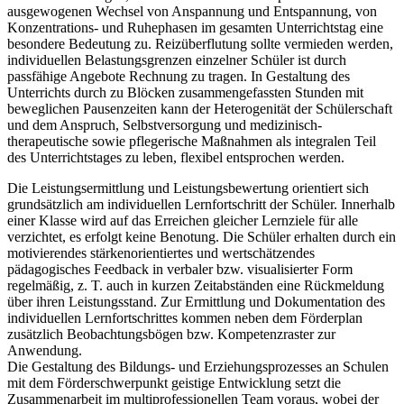
ausgewogenen Wechsel von Anspannung und Entspannung, von
Konzentrations- und Ruhephasen im gesamten Unterrichtstag eine
besondere Bedeutung zu. Reizüberflutung sollte vermieden werden,
individuellen Belastungsgrenzen einzelner Schüler ist durch
passfähige Angebote Rechnung zu tragen. In Gestaltung des
Unterrichts durch zu Blöcken zusammengefassten Stunden mit
beweglichen Pausenzeiten kann der Heterogenität der Schülerschaft
und dem Anspruch, Selbstversorgung und medizinisch-
therapeutische sowie pflegerische Maßnahmen als integralen Teil
des Unterrichtstages zu leben, flexibel entsprochen werden.
Die Leistungsermittlung und Leistungsbewertung orientiert sich
grundsätzlich am individuellen Lernfortschritt der Schüler. Innerhalb
einer Klasse wird auf das Erreichen gleicher Lernziele für alle
verzichtet, es erfolgt keine Benotung. Die Schüler erhalten durch ein
motivierendes stärkenorientiertes und wertschätzendes
pädagogisches Feedback in verbaler bzw. visualisierter Form
regelmäßig, z. T. auch in kurzen Zeitabständen eine Rückmeldung
über ihren Leistungsstand. Zur Ermittlung und Dokumentation des
individuellen Lernfortschrittes kommen neben dem Förderplan
zusätzlich Beobachtungsbögen bzw. Kompetenzraster zur
Anwendung.
Die Gestaltung des Bildungs- und Erziehungsprozesses an Schulen
mit dem Förderschwerpunkt geistige Entwicklung setzt die
Zusammenarbeit im multiprofessionellen Team voraus, wobei der