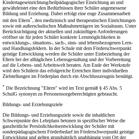
Kindertageseinrichtung/heilpädagogischer Einrichtung an und
gewährleistet eine den Bedürfnissen ihrer Schüler angemessene
Bildung und Erziehung. Dabei erfolgt eine enge Zusammenarbeit
*
mit den Eltern
, den medizinisch und therapeutischen Einrichtungen
sowie mit außerschulischen Maßnahmeträgern im Sozialraum. Unter
Berücksichtigung der aktuellen und zukünftigen Anforderungen
eröffnet sie für jeden Schüler konkrete Lernmöglichkeiten in
entwicklungs-, situations-, sach-, sinn- und lebensbezogenen Lern-
und Handlungsfeldern. In der Schule mit dem Förderschwerpunkt
geistige Entwicklung werden die Schüler unter Einbeziehung der
Eltern bei der alltäglichen Lebensgestaltung und der Vorbereitung
auf die Lebens- und Arbeitswelt beraten. Am Ende der Werkstufe
wird den Schülern das erfolgreiche Erreichen ihrer individuellen
Zielstellungen im Förderplan durch ein Abschlusszeugnis bestätigt.
*
Die Bezeichnung "Eltern" wird im Text gemäß § 45 Abs. 5
SchulG synonym zu Personensorgeberechtigten gebraucht.
Bildungs- und Erziehungsziele
Die Bildungs- und Erziehungsziele sowie die inhaltlichen
Schwerpunkte des Lehrplans betonen in spezifischer Weise die
ganzheitliche Persönlichkeitsentwicklung der Schüler mit
sonderpädagogischem Förderbedarf im Förderschwerpunkt geistige
Entwicklung und gelten grundsätzlich unabhängig vom Ort der