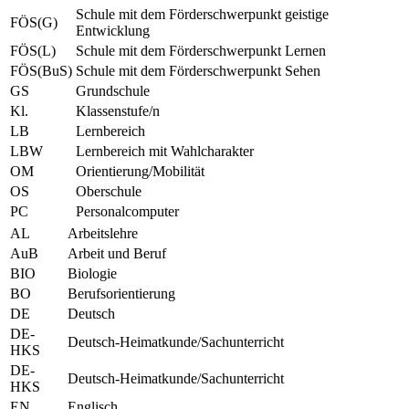
Schule mit dem Förderschwerpunkt geistige
FÖS(G)
Entwicklung
FÖS(L)
Schule mit dem Förderschwerpunkt Lernen
FÖS(BuS)
Schule mit dem Förderschwerpunkt Sehen
GS
Grundschule
Kl.
Klassenstufe/n
LB
Lernbereich
LBW
Lernbereich mit Wahlcharakter
OM
Orientierung/Mobilität
OS
Oberschule
PC
Personalcomputer
AL
Arbeitslehre
AuB
Arbeit und Beruf
BIO
Biologie
BO
Berufsorientierung
DE
Deutsch
DE-
Deutsch-Heimatkunde/Sachunterricht
HKS
DE-
Deutsch-Heimatkunde/Sachunterricht
HKS
EN
Englisch