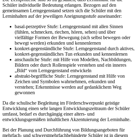
Schüler individuelle Bedeutung erlangen. Bezogen auf den
gemeinsamen Lerngegenstand setzen sich die Schüler mit den
Lerninhalten auf der jeweiligen Aneignungsstufe auseinander:
basal-perzeptive Stufe: Lerngegenstand mit allen Sinnen
(fühlen, schmecken, riechen, hören, sehen) und über
vielfältige Formen der Bewegung (sich selbst bewegen oder
bewegt werden) erkunden und kennenlernen
konkret-gegenständliche Stufe: Lerngegenstand durch aktives,
konkret-gegenständliches Tun erkunden und kennenlernen
anschauliche Stufe: mit Hilfe von Modellen, Nachbildungen,
Bildern oder durch Rollenspiele verstehen und ein inneres
„Bild“ vom Lerngegenstand entwickeln
abstrakt-begriffliche Stufe: Lerngegenstand mit Hilfe von
Zeichen und Symbolen wahrnehmen, erkunden und
verstehen; Erkenntnisse werden auf gedanklichem Weg
gewonnen
Da die schulische Begleitung im Förderschwerpunkt geistige
Entwicklung einen sehr langen Entwicklungszeitraum der Schüler
umfasst, bedarf es durchgängig einer alters- und
entwicklungsgemäßen inhaltlichen Akzentuierung der Lerninhalte.
Bei der Planung und Durchführung von Bildungsangeboten für
mehrfach- und schwerstmehrfachbehinderte Schüler ist in diesem