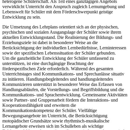
heterogene Schülerschaft. Als Teil eines ganztägigen Angebots
verwirklicht Unterricht den Anspruch zugleich Lernumgebung und
Lebenswelt für Schüler mit dem Förderschwerpunkt geistige
Entwicklung zu sein.
Die Umsetzung des Lehrplans orientiert sich an der physischen,
psychischen und sozialen Ausgangslage der Schüler sowie ihrem
aktuellen Entwicklungsstand. Die Realisierung der Bildungs- und
Erziehungsziele ist dabei in besonderer Weise an die
Berücksichtigung der individuellen Lernbedürfnisse, Lerninteressen
sowie der spezifischen Lebenssituation der Schüler gebunden.
Um die ganzheitliche Entwicklung der Schüler umfassend zu
unterstützen, ist eine durchgängige Beachtung der
förderspezifischen Ziele erforderlich. Während des gesamten
Unterrichtstages sind Kommunikations- und Sprechanlässe situativ
zu initiieren. Handlungsbegleitendes und handlungsleitendes
Kommunizieren unterstützt in besonderer Weise das Erfassen von
Handlungsabläufen, die Vorstellungs- und Begriffsbildung und die
Kommunikations- und Sprachentwicklung. Gemeinsame Aktivitäten
sowie Partner- und Gruppenarbeit fördern die Interaktions- und
Kooperationsfähigkeit und erweitern die
Kommunikationskompetenz der Schüler. Vielfältige
Bewegungsangebote im Unterricht, die Berücksichtigung
motopädischer Grundsätze sowie rhythmisch-musikalische
Lernangebote erweisen sich im Schulleben als wichtige