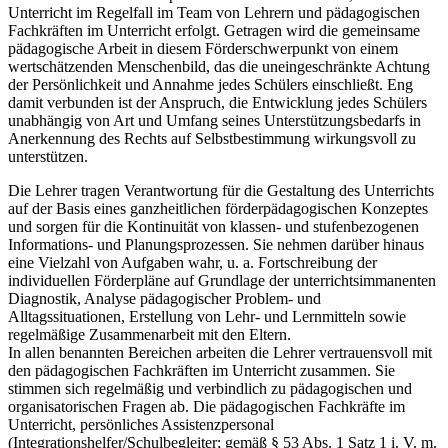
Unterricht im Regelfall im Team von Lehrern und pädagogischen
Fachkräften im Unterricht erfolgt. Getragen wird die gemeinsame
pädagogische Arbeit in diesem Förderschwerpunkt von einem
wertschätzenden Menschenbild, das die uneingeschränkte Achtung
der Persönlichkeit und Annahme jedes Schülers einschließt. Eng
damit verbunden ist der Anspruch, die Entwicklung jedes Schülers
unabhängig von Art und Umfang seines Unterstützungsbedarfs in
Anerkennung des Rechts auf Selbstbestimmung wirkungsvoll zu
unterstützen.
Die Lehrer tragen Verantwortung für die Gestaltung des Unterrichts
auf der Basis eines ganzheitlichen förderpädagogischen Konzeptes
und sorgen für die Kontinuität von klassen- und stufenbezogenen
Informations- und Planungsprozessen. Sie nehmen darüber hinaus
eine Vielzahl von Aufgaben wahr, u. a. Fortschreibung der
individuellen Förderpläne auf Grundlage der unterrichtsimmanenten
Diagnostik, Analyse pädagogischer Problem- und
Alltagssituationen, Erstellung von Lehr- und Lernmitteln sowie
regelmäßige Zusammenarbeit mit den Eltern.
In allen benannten Bereichen arbeiten die Lehrer vertrauensvoll mit
den pädagogischen Fachkräften im Unterricht zusammen. Sie
stimmen sich regelmäßig und verbindlich zu pädagogischen und
organisatorischen Fragen ab. Die pädagogischen Fachkräfte im
Unterricht, persönliches Assistenzpersonal
(Integrationshelfer/Schulbegleiter; gemäß § 53 Abs. 1 Satz 1 i. V. m.