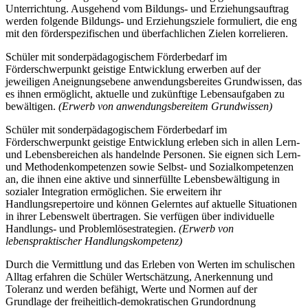
Unterrichtung. Ausgehend vom Bildungs- und Erziehungsauftrag
werden folgende Bildungs- und Erziehungsziele formuliert, die eng
mit den förderspezifischen und überfachlichen Zielen korrelieren.
Schüler mit sonderpädagogischem Förderbedarf im
Förderschwerpunkt geistige Entwicklung erwerben auf der
jeweiligen Aneignungsebene anwendungsbereites Grundwissen, das
es ihnen ermöglicht, aktuelle und zukünftige Lebensaufgaben zu
bewältigen.
(Erwerb von anwendungsbereitem Grundwissen)
Schüler mit sonderpädagogischem Förderbedarf im
Förderschwerpunkt geistige Entwicklung erleben sich in allen Lern-
und Lebensbereichen als handelnde Personen. Sie eignen sich Lern-
und Methodenkompetenzen sowie Selbst- und Sozialkompetenzen
an, die ihnen eine aktive und sinnerfüllte Lebensbewältigung in
sozialer Integration ermöglichen. Sie erweitern ihr
Handlungsrepertoire und können Gelerntes auf aktuelle Situationen
in ihrer Lebenswelt übertragen. Sie verfügen über individuelle
Handlungs- und Problemlösestrategien.
(Erwerb von
lebenspraktischer Handlungskompetenz)
Durch die Vermittlung und das Erleben von Werten im schulischen
Alltag erfahren die Schüler Wertschätzung, Anerkennung und
Toleranz und werden befähigt, Werte und Normen auf der
Grundlage der freiheitlich-demokratischen Grundordnung