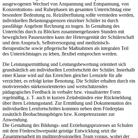
ausgewogenen Wechsel von Anspannung und Entspannung, von
Konzentrations- und Ruhephasen im gesamten Unterrichtstag eine
besondere Bedeutung zu. Reizüberflutung sollte vermieden werden,
individuellen Belastungsgrenzen einzelner Schüler ist durch
passfähige Angebote Rechnung zu tragen. In Gestaltung des
Unterrichts durch zu Blöcken zusammengefassten Stunden mit
beweglichen Pausenzeiten kann der Heterogenität der Schülerschaft
und dem Anspruch, Selbstversorgung und medizinisch-
therapeutische sowie pflegerische Maßnahmen als integralen Teil
des Unterrichtstages zu leben, flexibel entsprochen werden.
Die Leistungsermittlung und Leistungsbewertung orientiert sich
grundsätzlich am individuellen Lernfortschritt der Schüler. Innerhalb
einer Klasse wird auf das Erreichen gleicher Lernziele für alle
verzichtet, es erfolgt keine Benotung. Die Schüler erhalten durch ein
motivierendes stärkenorientiertes und wertschätzendes
pädagogisches Feedback in verbaler bzw. visualisierter Form
regelmäßig, z. T. auch in kurzen Zeitabständen eine Rückmeldung
über ihren Leistungsstand. Zur Ermittlung und Dokumentation des
individuellen Lernfortschrittes kommen neben dem Förderplan
zusätzlich Beobachtungsbögen bzw. Kompetenzraster zur
Anwendung.
Die Gestaltung des Bildungs- und Erziehungsprozesses an Schulen
mit dem Förderschwerpunkt geistige Entwicklung setzt die
Zusammenarbeit im multiprofessionellen Team voraus, wobei der