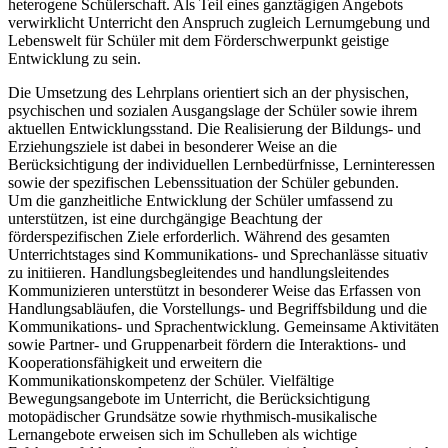
heterogene Schülerschaft. Als Teil eines ganztägigen Angebots
verwirklicht Unterricht den Anspruch zugleich Lernumgebung und
Lebenswelt für Schüler mit dem Förderschwerpunkt geistige
Entwicklung zu sein.
Die Umsetzung des Lehrplans orientiert sich an der physischen,
psychischen und sozialen Ausgangslage der Schüler sowie ihrem
aktuellen Entwicklungsstand. Die Realisierung der Bildungs- und
Erziehungsziele ist dabei in besonderer Weise an die
Berücksichtigung der individuellen Lernbedürfnisse, Lerninteressen
sowie der spezifischen Lebenssituation der Schüler gebunden.
Um die ganzheitliche Entwicklung der Schüler umfassend zu
unterstützen, ist eine durchgängige Beachtung der
förderspezifischen Ziele erforderlich. Während des gesamten
Unterrichtstages sind Kommunikations- und Sprechanlässe situativ
zu initiieren. Handlungsbegleitendes und handlungsleitendes
Kommunizieren unterstützt in besonderer Weise das Erfassen von
Handlungsabläufen, die Vorstellungs- und Begriffsbildung und die
Kommunikations- und Sprachentwicklung. Gemeinsame Aktivitäten
sowie Partner- und Gruppenarbeit fördern die Interaktions- und
Kooperationsfähigkeit und erweitern die
Kommunikationskompetenz der Schüler. Vielfältige
Bewegungsangebote im Unterricht, die Berücksichtigung
motopädischer Grundsätze sowie rhythmisch-musikalische
Lernangebote erweisen sich im Schulleben als wichtige