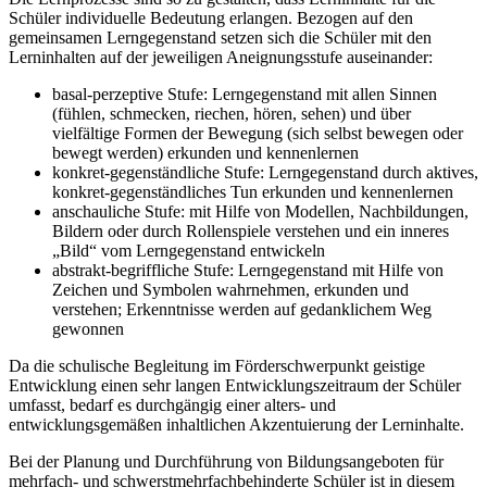
Schüler individuelle Bedeutung erlangen. Bezogen auf den
gemeinsamen Lerngegenstand setzen sich die Schüler mit den
Lerninhalten auf der jeweiligen Aneignungsstufe auseinander:
basal-perzeptive Stufe: Lerngegenstand mit allen Sinnen
(fühlen, schmecken, riechen, hören, sehen) und über
vielfältige Formen der Bewegung (sich selbst bewegen oder
bewegt werden) erkunden und kennenlernen
konkret-gegenständliche Stufe: Lerngegenstand durch aktives,
konkret-gegenständliches Tun erkunden und kennenlernen
anschauliche Stufe: mit Hilfe von Modellen, Nachbildungen,
Bildern oder durch Rollenspiele verstehen und ein inneres
„Bild“ vom Lerngegenstand entwickeln
abstrakt-begriffliche Stufe: Lerngegenstand mit Hilfe von
Zeichen und Symbolen wahrnehmen, erkunden und
verstehen; Erkenntnisse werden auf gedanklichem Weg
gewonnen
Da die schulische Begleitung im Förderschwerpunkt geistige
Entwicklung einen sehr langen Entwicklungszeitraum der Schüler
umfasst, bedarf es durchgängig einer alters- und
entwicklungsgemäßen inhaltlichen Akzentuierung der Lerninhalte.
Bei der Planung und Durchführung von Bildungsangeboten für
mehrfach- und schwerstmehrfachbehinderte Schüler ist in diesem