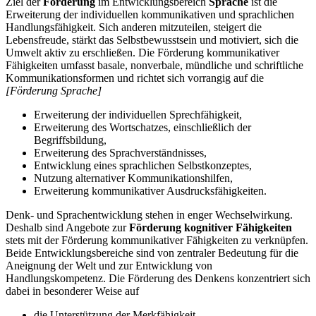
Ziel der
Förderung
im Entwicklungsbereich
Sprache
ist die
Erweiterung der individuellen kommunikativen und sprachlichen
Handlungsfähigkeit. Sich anderen mitzuteilen, steigert die
Lebensfreude, stärkt das Selbstbewusstsein und motiviert, sich die
Umwelt aktiv zu erschließen. Die Förderung kommunikativer
Fähigkeiten umfasst basale, nonverbale, mündliche und schriftliche
Kommunikationsformen und richtet sich vorrangig auf die
[Förderung Sprache]
Erweiterung der individuellen Sprechfähigkeit,
Erweiterung des Wortschatzes, einschließlich der
Begriffsbildung,
Erweiterung des Sprachverständnisses,
Entwicklung eines sprachlichen Selbstkonzeptes,
Nutzung alternativer Kommunikationshilfen,
Erweiterung kommunikativer Ausdrucksfähigkeiten.
Denk- und Sprachentwicklung stehen in enger Wechselwirkung.
Deshalb sind Angebote zur
Förderung kognitiver Fähigkeiten
stets mit der Förderung kommunikativer Fähigkeiten zu verknüpfen.
Beide Entwicklungsbereiche sind von zentraler Bedeutung für die
Aneignung der Welt und zur Entwicklung von
Handlungskompetenz. Die Förderung des Denkens konzentriert sich
dabei in besonderer Weise auf
die Unterstützung der Merkfähigkeit,