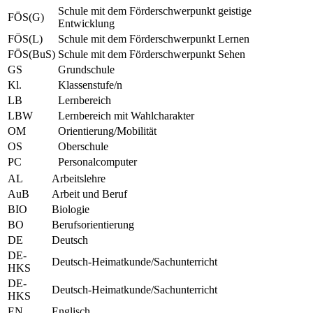
Schule mit dem Förderschwerpunkt geistige
FÖS(G)
Entwicklung
FÖS(L)
Schule mit dem Förderschwerpunkt Lernen
FÖS(BuS)
Schule mit dem Förderschwerpunkt Sehen
GS
Grundschule
Kl.
Klassenstufe/n
LB
Lernbereich
LBW
Lernbereich mit Wahlcharakter
OM
Orientierung/Mobilität
OS
Oberschule
PC
Personalcomputer
AL
Arbeitslehre
AuB
Arbeit und Beruf
BIO
Biologie
BO
Berufsorientierung
DE
Deutsch
DE-
Deutsch-Heimatkunde/Sachunterricht
HKS
DE-
Deutsch-Heimatkunde/Sachunterricht
HKS
EN
Englisch