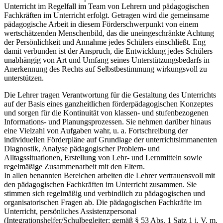
Unterricht im Regelfall im Team von Lehrern und pädagogischen
Fachkräften im Unterricht erfolgt. Getragen wird die gemeinsame
pädagogische Arbeit in diesem Förderschwerpunkt von einem
wertschätzenden Menschenbild, das die uneingeschränkte Achtung
der Persönlichkeit und Annahme jedes Schülers einschließt. Eng
damit verbunden ist der Anspruch, die Entwicklung jedes Schülers
unabhängig von Art und Umfang seines Unterstützungsbedarfs in
Anerkennung des Rechts auf Selbstbestimmung wirkungsvoll zu
unterstützen.
Die Lehrer tragen Verantwortung für die Gestaltung des Unterrichts
auf der Basis eines ganzheitlichen förderpädagogischen Konzeptes
und sorgen für die Kontinuität von klassen- und stufenbezogenen
Informations- und Planungsprozessen. Sie nehmen darüber hinaus
eine Vielzahl von Aufgaben wahr, u. a. Fortschreibung der
individuellen Förderpläne auf Grundlage der unterrichtsimmanenten
Diagnostik, Analyse pädagogischer Problem- und
Alltagssituationen, Erstellung von Lehr- und Lernmitteln sowie
regelmäßige Zusammenarbeit mit den Eltern.
In allen benannten Bereichen arbeiten die Lehrer vertrauensvoll mit
den pädagogischen Fachkräften im Unterricht zusammen. Sie
stimmen sich regelmäßig und verbindlich zu pädagogischen und
organisatorischen Fragen ab. Die pädagogischen Fachkräfte im
Unterricht, persönliches Assistenzpersonal
(Integrationshelfer/Schulbegleiter; gemäß § 53 Abs. 1 Satz 1 i. V. m.