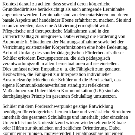
Kontext darauf zu achten, dass sowohl deren körperliche
Grundbedürfnisse berücksichtigt als auch anregende Lerninhalte
angeboten werden. Lerninhalte sind zu elementarisieren und deren
basale Aspekte auf handelnder Ebene erfahrbar zu machen. Sie sind
so aufzubereiten, dass eine Aktivierung ermöglicht wird.
Pflegerische und therapeutische Maßnahmen sind in den
Unterrichtsalltag zu integrieren. Dabei erlangt die Förderung von
Autonomie in Situationen der Nahrungsaufnahme sowie bei der
Verrichtung existenzieller Körperfunktionen eine hohe Bedeutung.
Art und Umfang des sonderpädagogischen Förderbedarfs dieser
Schüler erfordern Bezugspersonen, die sich pädagogisch
verantwortungsvoll in allen Lernsituationen auf sie einstellen.
Dies umfasst neben Empathie u. a. die Fähigkeit zum genauen
Beobachten, die Fähigkeit zur Interpretation individueller
Ausdrucksmöglichkeiten der Schüler und die Bereitschaft, das
eigene Kommunikationsverhalten ständig zu reflektieren.
Maßnahmen zur Unterstützten Kommunikation (UK) sind als
durchgängiges Prinzip im gesamten Schulalltag umzusetzen.
Schüler mit dem Förderschwerpunkt geistige Entwicklung
benötigen für erfolgreiches Lernen klare und verlässliche Strukturen
innerhalb des gesamten Schulalltags und innerhalb jeder einzelnen
Unterrichtsstunde. Unterstützend wirken wiederkehrende Rituale
oder Hilfen zur räumlichen und zeitlichen Orientierung. Dabei
kommt einer ruhigen, motivierenden Lernatmosphäre mit einem