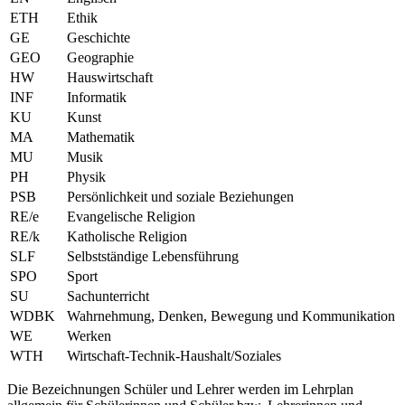
ETH
Ethik
GE
Geschichte
GEO
Geographie
HW
Hauswirtschaft
INF
Informatik
KU
Kunst
MA
Mathematik
MU
Musik
PH
Physik
PSB
Persönlichkeit und soziale Beziehungen
RE/e
Evangelische Religion
RE/k
Katholische Religion
SLF
Selbstständige Lebensführung
SPO
Sport
SU
Sachunterricht
WDBK
Wahrnehmung, Denken, Bewegung und Kommunikation
WE
Werken
WTH
Wirtschaft-Technik-Haushalt/Soziales
Die Bezeichnungen Schüler und Lehrer werden im Lehrplan