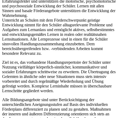
Erfahrungsfelder und unterstützen die motorische, psychomotorische
und psychosoziale Entwicklung der Schüler. Lernen mit allen
Sinnen und basale Förderangebote unterstützen die Entwicklung der
Wahrnehmung.
Unterricht an Schulen mit dem Förderschwerpunkt geistige
Entwicklung nimmt für den Schüler alltagsrelevante Probleme und
Aufgaben zum Lernanlass und ermöglicht aktives, selbstbestimmtes
und entwicklungsgemäßes Lernen in realen oder realitätsnahen
Lernsituationen. Alle Lernprozesse sind in einen für die Schüler
sinnvollen Handlungszusammenhang einzubetten. Dem
bereichsübergreifenden bzw. -verbindenden Arbeiten kommt
besondere Relevanz zu.
Ziel ist es, das vorhandene Handlungsrepertoire der Schüler unter
Nutzung vielfältiger körperlich-sinnlicher, kommunikativer und
sozialer Erfahrungen schrittweise zu erweitern. Die Übertragung des
Gelernten in ähnliche oder neue Situationen muss stets intensiv
vorbereitet und durch regelmäßige Wiederholung und Übung
gefestigt werden. Komplexe Lerninhalte müssen in überschaubare
Lernschritte gegliedert werden.
Alle Bildungsangebote sind unter Berücksichtigung der
unterschiedlichen Aneignungsstufen auf Basis des individuellen
Förderplans differenziert zu planen und zu gestalten. Maßnahmen
der inneren und äußeren Differenzierung orientieren sich stets an