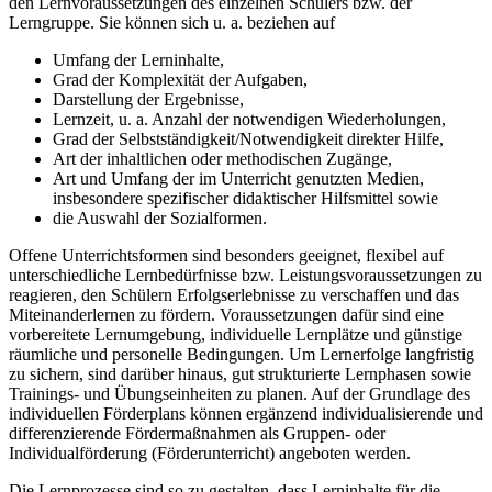
den Lernvoraussetzungen des einzelnen Schülers bzw. der
Lerngruppe. Sie können sich u. a. beziehen auf
Umfang der Lerninhalte,
Grad der Komplexität der Aufgaben,
Darstellung der Ergebnisse,
Lernzeit, u. a. Anzahl der notwendigen Wiederholungen,
Grad der Selbstständigkeit/Notwendigkeit direkter Hilfe,
Art der inhaltlichen oder methodischen Zugänge,
Art und Umfang der im Unterricht genutzten Medien,
insbesondere spezifischer didaktischer Hilfsmittel sowie
die Auswahl der Sozialformen.
Offene Unterrichtsformen sind besonders geeignet, flexibel auf
unterschiedliche Lernbedürfnisse bzw. Leistungsvoraussetzungen zu
reagieren, den Schülern Erfolgserlebnisse zu verschaffen und das
Miteinanderlernen zu fördern. Voraussetzungen dafür sind eine
vorbereitete Lernumgebung, individuelle Lernplätze und günstige
räumliche und personelle Bedingungen. Um Lernerfolge langfristig
zu sichern, sind darüber hinaus, gut strukturierte Lernphasen sowie
Trainings- und Übungseinheiten zu planen. Auf der Grundlage des
individuellen Förderplans können ergänzend individualisierende und
differenzierende Fördermaßnahmen als Gruppen- oder
Individualförderung (Förderunterricht) angeboten werden.
Die Lernprozesse sind so zu gestalten, dass Lerninhalte für die