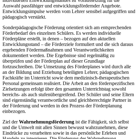
individuellen Entwicklungsstandes ist Voraussetzung für die
Auswahl passfähiger und entwicklungsfördernder Angebote.
Entwicklungsimpulse werden vom Lehrer sensibel aufgegriffen und
pädagogisch verstärkt.
Sonderpädagogische Förderung orientiert sich am entsprechenden
Förderbedarf des einzelnen Schülers. Es werden individuelle
Förderpläne erstellt, in denen – bezogen auf den aktuellen
Entwicklungsstand – die Förderziele formuliert und die sich daraus
ergebenden Fördermaßnahmen und Verantwortlichkeiten
dokumentiert werden. Die Ergebnisse sind regelmäßig zu
überprüfen und der Förderplan auf dieser Grundlage
fortzuschreiben. Die Umsetzung des Förderplanes wird durch alle
an der Bildung und Erziehung beteiligten Lehrer, pädagogischen
Fachkräfte im Unterricht sowie dem medizinisch-therapeutischen
Personal gemeinsam realisiert. Die Arbeit an den förderspezifischen
Zielsetzungen erfolgt über den gesamten Unterrichtstag sowohl
bereichs- als auch stufenübergreifend. Der Schüler und seine Eltern
sind eigenständig verantwortliche und gleichberechtigte Partner in
der Förderung und werden in den Prozess der Förderplanung
einbezogen.
Ziel der
Wahrnehmungsförderung
ist die Fähigkeit, sich selbst
und die Umwelt mit allen Sinnen bewusst wahrzunehmen, diese
Eindrücke zu verarbeiten sowie in das persönliche Erleben und
Handeln zu integrieren. Die Förderung der Wahrnehmung