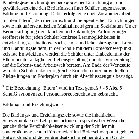
Kindertageseinrichtung/heilpädagogischer Einrichtung an und
gewährleistet eine den Bedürfnissen ihrer Schüler angemessene
Bildung und Erziehung. Dabei erfolgt eine enge Zusammenarbeit
*
mit den Eltern
, den medizinisch und therapeutischen Einrichtungen
sowie mit außerschulischen Maßnahmeträgern im Sozialraum. Unter
Berücksichtigung der aktuellen und zukünftigen Anforderungen
eröffnet sie für jeden Schüler konkrete Lernmöglichkeiten in
entwicklungs-, situations-, sach-, sinn- und lebensbezogenen Lern-
und Handlungsfeldern. In der Schule mit dem Förderschwerpunkt
geistige Entwicklung werden die Schüler unter Einbeziehung der
Eltern bei der alltäglichen Lebensgestaltung und der Vorbereitung
auf die Lebens- und Arbeitswelt beraten. Am Ende der Werkstufe
wird den Schülern das erfolgreiche Erreichen ihrer individuellen
Zielstellungen im Förderplan durch ein Abschlusszeugnis bestätigt.
*
Die Bezeichnung "Eltern" wird im Text gemäß § 45 Abs. 5
SchulG synonym zu Personensorgeberechtigten gebraucht.
Bildungs- und Erziehungsziele
Die Bildungs- und Erziehungsziele sowie die inhaltlichen
Schwerpunkte des Lehrplans betonen in spezifischer Weise die
ganzheitliche Persönlichkeitsentwicklung der Schüler mit
sonderpädagogischem Förderbedarf im Förderschwerpunkt geistige
Entwicklung und gelten grundsätzlich unabhängig vom Ort der