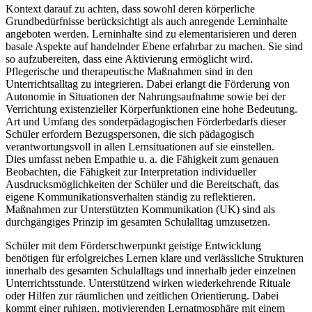
Kontext darauf zu achten, dass sowohl deren körperliche
Grundbedürfnisse berücksichtigt als auch anregende Lerninhalte
angeboten werden. Lerninhalte sind zu elementarisieren und deren
basale Aspekte auf handelnder Ebene erfahrbar zu machen. Sie sind
so aufzubereiten, dass eine Aktivierung ermöglicht wird.
Pflegerische und therapeutische Maßnahmen sind in den
Unterrichtsalltag zu integrieren. Dabei erlangt die Förderung von
Autonomie in Situationen der Nahrungsaufnahme sowie bei der
Verrichtung existenzieller Körperfunktionen eine hohe Bedeutung.
Art und Umfang des sonderpädagogischen Förderbedarfs dieser
Schüler erfordern Bezugspersonen, die sich pädagogisch
verantwortungsvoll in allen Lernsituationen auf sie einstellen.
Dies umfasst neben Empathie u. a. die Fähigkeit zum genauen
Beobachten, die Fähigkeit zur Interpretation individueller
Ausdrucksmöglichkeiten der Schüler und die Bereitschaft, das
eigene Kommunikationsverhalten ständig zu reflektieren.
Maßnahmen zur Unterstützten Kommunikation (UK) sind als
durchgängiges Prinzip im gesamten Schulalltag umzusetzen.
Schüler mit dem Förderschwerpunkt geistige Entwicklung
benötigen für erfolgreiches Lernen klare und verlässliche Strukturen
innerhalb des gesamten Schulalltags und innerhalb jeder einzelnen
Unterrichtsstunde. Unterstützend wirken wiederkehrende Rituale
oder Hilfen zur räumlichen und zeitlichen Orientierung. Dabei
kommt einer ruhigen, motivierenden Lernatmosphäre mit einem