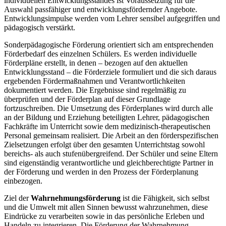
individuellen Entwicklungsstandes ist Voraussetzung für die
Auswahl passfähiger und entwicklungsfördernder Angebote.
Entwicklungsimpulse werden vom Lehrer sensibel aufgegriffen und
pädagogisch verstärkt.
Sonderpädagogische Förderung orientiert sich am entsprechenden
Förderbedarf des einzelnen Schülers. Es werden individuelle
Förderpläne erstellt, in denen – bezogen auf den aktuellen
Entwicklungsstand – die Förderziele formuliert und die sich daraus
ergebenden Fördermaßnahmen und Verantwortlichkeiten
dokumentiert werden. Die Ergebnisse sind regelmäßig zu
überprüfen und der Förderplan auf dieser Grundlage
fortzuschreiben. Die Umsetzung des Förderplanes wird durch alle
an der Bildung und Erziehung beteiligten Lehrer, pädagogischen
Fachkräfte im Unterricht sowie dem medizinisch-therapeutischen
Personal gemeinsam realisiert. Die Arbeit an den förderspezifischen
Zielsetzungen erfolgt über den gesamten Unterrichtstag sowohl
bereichs- als auch stufenübergreifend. Der Schüler und seine Eltern
sind eigenständig verantwortliche und gleichberechtigte Partner in
der Förderung und werden in den Prozess der Förderplanung
einbezogen.
Ziel der
Wahrnehmungsförderung
ist die Fähigkeit, sich selbst
und die Umwelt mit allen Sinnen bewusst wahrzunehmen, diese
Eindrücke zu verarbeiten sowie in das persönliche Erleben und
Handeln zu integrieren. Die Förderung der Wahrnehmung