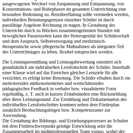
ausgewogenen Wechsel von Anspannung und Entspannung, von
Konzentrations- und Ruhephasen im gesamten Unterrichtstag eine
besondere Bedeutung zu. Reizüberflutung sollte vermieden werden,
individuellen Belastungsgrenzen einzelner Schüler ist durch
passfähige Angebote Rechnung zu tragen. In Gestaltung des
Unterrichts durch zu Blöcken zusammengefassten Stunden mit
beweglichen Pausenzeiten kann der Heterogenität der Schülerschaft
und dem Anspruch, Selbstversorgung und medizinisch-
therapeutische sowie pflegerische Maßnahmen als integralen Teil
des Unterrichtstages zu leben, flexibel entsprochen werden.
Die Leistungsermittlung und Leistungsbewertung orientiert sich
grundsätzlich am individuellen Lernfortschritt der Schüler. Innerhalb
einer Klasse wird auf das Erreichen gleicher Lernziele für alle
verzichtet, es erfolgt keine Benotung. Die Schüler erhalten durch ein
motivierendes stärkenorientiertes und wertschätzendes
pädagogisches Feedback in verbaler bzw. visualisierter Form
regelmäßig, z. T. auch in kurzen Zeitabständen eine Rückmeldung
über ihren Leistungsstand. Zur Ermittlung und Dokumentation des
individuellen Lernfortschrittes kommen neben dem Förderplan
zusätzlich Beobachtungsbögen bzw. Kompetenzraster zur
Anwendung.
Die Gestaltung des Bildungs- und Erziehungsprozesses an Schulen
mit dem Förderschwerpunkt geistige Entwicklung setzt die
Zusammenarbeit im multiprofessionellen Team voraus, wobei der