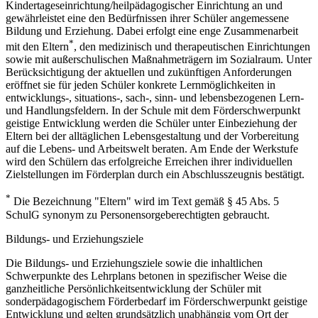
Kindertageseinrichtung/heilpädagogischer Einrichtung an und
gewährleistet eine den Bedürfnissen ihrer Schüler angemessene
Bildung und Erziehung. Dabei erfolgt eine enge Zusammenarbeit
*
mit den Eltern
, den medizinisch und therapeutischen Einrichtungen
sowie mit außerschulischen Maßnahmeträgern im Sozialraum. Unter
Berücksichtigung der aktuellen und zukünftigen Anforderungen
eröffnet sie für jeden Schüler konkrete Lernmöglichkeiten in
entwicklungs-, situations-, sach-, sinn- und lebensbezogenen Lern-
und Handlungsfeldern. In der Schule mit dem Förderschwerpunkt
geistige Entwicklung werden die Schüler unter Einbeziehung der
Eltern bei der alltäglichen Lebensgestaltung und der Vorbereitung
auf die Lebens- und Arbeitswelt beraten. Am Ende der Werkstufe
wird den Schülern das erfolgreiche Erreichen ihrer individuellen
Zielstellungen im Förderplan durch ein Abschlusszeugnis bestätigt.
*
Die Bezeichnung "Eltern" wird im Text gemäß § 45 Abs. 5
SchulG synonym zu Personensorgeberechtigten gebraucht.
Bildungs- und Erziehungsziele
Die Bildungs- und Erziehungsziele sowie die inhaltlichen
Schwerpunkte des Lehrplans betonen in spezifischer Weise die
ganzheitliche Persönlichkeitsentwicklung der Schüler mit
sonderpädagogischem Förderbedarf im Förderschwerpunkt geistige
Entwicklung und gelten grundsätzlich unabhängig vom Ort der