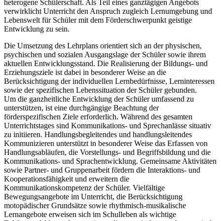
heterogene Schülerschaft. Als Teil eines ganztägigen Angebots
verwirklicht Unterricht den Anspruch zugleich Lernumgebung und
Lebenswelt für Schüler mit dem Förderschwerpunkt geistige
Entwicklung zu sein.
Die Umsetzung des Lehrplans orientiert sich an der physischen,
psychischen und sozialen Ausgangslage der Schüler sowie ihrem
aktuellen Entwicklungsstand. Die Realisierung der Bildungs- und
Erziehungsziele ist dabei in besonderer Weise an die
Berücksichtigung der individuellen Lernbedürfnisse, Lerninteressen
sowie der spezifischen Lebenssituation der Schüler gebunden.
Um die ganzheitliche Entwicklung der Schüler umfassend zu
unterstützen, ist eine durchgängige Beachtung der
förderspezifischen Ziele erforderlich. Während des gesamten
Unterrichtstages sind Kommunikations- und Sprechanlässe situativ
zu initiieren. Handlungsbegleitendes und handlungsleitendes
Kommunizieren unterstützt in besonderer Weise das Erfassen von
Handlungsabläufen, die Vorstellungs- und Begriffsbildung und die
Kommunikations- und Sprachentwicklung. Gemeinsame Aktivitäten
sowie Partner- und Gruppenarbeit fördern die Interaktions- und
Kooperationsfähigkeit und erweitern die
Kommunikationskompetenz der Schüler. Vielfältige
Bewegungsangebote im Unterricht, die Berücksichtigung
motopädischer Grundsätze sowie rhythmisch-musikalische
Lernangebote erweisen sich im Schulleben als wichtige