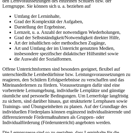
den Lernvoraussetzungen des einzelnen Schülers bzw. der
Lerngruppe. Sie können sich u. a. beziehen auf
Umfang der Lerninhalte,
Grad der Komplexität der Aufgaben,
Darstellung der Ergebnisse,
Lernzeit, u. a. Anzahl der notwendigen Wiederholungen,
Grad der Selbstständigkeit/Notwendigkeit direkter Hilfe,
Art der inhaltlichen oder methodischen Zugänge,
Art und Umfang der im Unterricht genutzten Medien,
insbesondere spezifischer didaktischer Hilfsmittel sowie
die Auswahl der Sozialformen.
Offene Unterrichtsformen sind besonders geeignet, flexibel auf
unterschiedliche Lernbedürfnisse bzw. Leistungsvoraussetzungen zu
reagieren, den Schülern Erfolgserlebnisse zu verschaffen und das
Miteinanderlernen zu fördern. Voraussetzungen dafür sind eine
vorbereitete Lernumgebung, individuelle Lernplätze und günstige
räumliche und personelle Bedingungen. Um Lernerfolge langfristig
zu sichern, sind darüber hinaus, gut strukturierte Lernphasen sowie
Trainings- und Übungseinheiten zu planen. Auf der Grundlage des
individuellen Förderplans können ergänzend individualisierende und
differenzierende Fördermaßnahmen als Gruppen- oder
Individualförderung (Förderunterricht) angeboten werden.
Die Lernprozesse sind so zu gestalten, dass Lerninhalte für die