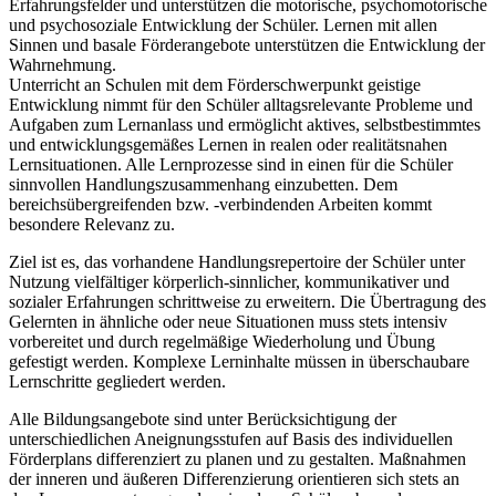
Erfahrungsfelder und unterstützen die motorische, psychomotorische
und psychosoziale Entwicklung der Schüler. Lernen mit allen
Sinnen und basale Förderangebote unterstützen die Entwicklung der
Wahrnehmung.
Unterricht an Schulen mit dem Förderschwerpunkt geistige
Entwicklung nimmt für den Schüler alltagsrelevante Probleme und
Aufgaben zum Lernanlass und ermöglicht aktives, selbstbestimmtes
und entwicklungsgemäßes Lernen in realen oder realitätsnahen
Lernsituationen. Alle Lernprozesse sind in einen für die Schüler
sinnvollen Handlungszusammenhang einzubetten. Dem
bereichsübergreifenden bzw. -verbindenden Arbeiten kommt
besondere Relevanz zu.
Ziel ist es, das vorhandene Handlungsrepertoire der Schüler unter
Nutzung vielfältiger körperlich-sinnlicher, kommunikativer und
sozialer Erfahrungen schrittweise zu erweitern. Die Übertragung des
Gelernten in ähnliche oder neue Situationen muss stets intensiv
vorbereitet und durch regelmäßige Wiederholung und Übung
gefestigt werden. Komplexe Lerninhalte müssen in überschaubare
Lernschritte gegliedert werden.
Alle Bildungsangebote sind unter Berücksichtigung der
unterschiedlichen Aneignungsstufen auf Basis des individuellen
Förderplans differenziert zu planen und zu gestalten. Maßnahmen
der inneren und äußeren Differenzierung orientieren sich stets an