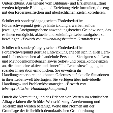
Unterrichtung. Ausgehend vom Bildungs- und Erziehungsauftrag
werden folgende Bildungs- und Erziehungsziele formuliert, die eng
mit den förderspezifischen und überfachlichen Zielen korrelieren.
Schüler mit sonderpädagogischem Förderbedarf im
Förderschwerpunkt geistige Entwicklung erwerben auf der
jeweiligen Aneignungsebene anwendungsbereites Grundwissen, das
es ihnen ermöglicht, aktuelle und zukünftige Lebensaufgaben zu
bewältigen.
(Erwerb von anwendungsbereitem Grundwissen)
Schüler mit sonderpädagogischem Förderbedarf im
Förderschwerpunkt geistige Entwicklung erleben sich in allen Lern-
und Lebensbereichen als handelnde Personen. Sie eignen sich Lern-
und Methodenkompetenzen sowie Selbst- und Sozialkompetenzen
an, die ihnen eine aktive und sinnerfüllte Lebensbewältigung in
sozialer Integration ermöglichen. Sie erweitern ihr
Handlungsrepertoire und können Gelerntes auf aktuelle Situationen
in ihrer Lebenswelt übertragen. Sie verfügen über individuelle
Handlungs- und Problemlösestrategien.
(Erwerb von
lebenspraktischer Handlungskompetenz)
Durch die Vermittlung und das Erleben von Werten im schulischen
Alltag erfahren die Schüler Wertschätzung, Anerkennung und
Toleranz und werden befähigt, Werte und Normen auf der
Grundlage der freiheitlich-demokratischen Grundordnung