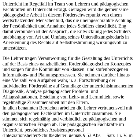
Unterricht im Regelfall im Team von Lehrern und pädagogischen
Fachkräften im Unterricht erfolgt. Getragen wird die gemeinsame
pädagogische Arbeit in diesem Förderschwerpunkt von einem
wertschätzenden Menschenbild, das die uneingeschränkte Achtung
der Persönlichkeit und Annahme jedes Schülers einschließt. Eng
damit verbunden ist der Anspruch, die Entwicklung jedes Schülers
unabhängig von Art und Umfang seines Unterstützungsbedarfs in
Anerkennung des Rechts auf Selbstbestimmung wirkungsvoll zu
unterstützen.
Die Lehrer tragen Verantwortung für die Gestaltung des Unterrichts
auf der Basis eines ganzheitlichen förderpädagogischen Konzeptes
und sorgen für die Kontinuität von klassen- und stufenbezogenen
Informations- und Planungsprozessen. Sie nehmen darüber hinaus
eine Vielzahl von Aufgaben wahr, u. a. Fortschreibung der
individuellen Förderpläne auf Grundlage der unterrichtsimmanenten
Diagnostik, Analyse pädagogischer Problem- und
Alltagssituationen, Erstellung von Lehr- und Lernmitteln sowie
regelmäßige Zusammenarbeit mit den Eltern.
In allen benannten Bereichen arbeiten die Lehrer vertrauensvoll mit
den pädagogischen Fachkräften im Unterricht zusammen. Sie
stimmen sich regelmäßig und verbindlich zu pädagogischen und
organisatorischen Fragen ab. Die pädagogischen Fachkräfte im
Unterricht, persönliches Assistenzpersonal
(Integrationshelfer/Schulbegleiter; gemäß § 53 Abs. 1 Satz 1 i. V. m.