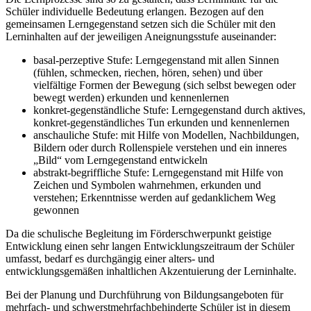
Schüler individuelle Bedeutung erlangen. Bezogen auf den
gemeinsamen Lerngegenstand setzen sich die Schüler mit den
Lerninhalten auf der jeweiligen Aneignungsstufe auseinander:
basal-perzeptive Stufe: Lerngegenstand mit allen Sinnen
(fühlen, schmecken, riechen, hören, sehen) und über
vielfältige Formen der Bewegung (sich selbst bewegen oder
bewegt werden) erkunden und kennenlernen
konkret-gegenständliche Stufe: Lerngegenstand durch aktives,
konkret-gegenständliches Tun erkunden und kennenlernen
anschauliche Stufe: mit Hilfe von Modellen, Nachbildungen,
Bildern oder durch Rollenspiele verstehen und ein inneres
„Bild“ vom Lerngegenstand entwickeln
abstrakt-begriffliche Stufe: Lerngegenstand mit Hilfe von
Zeichen und Symbolen wahrnehmen, erkunden und
verstehen; Erkenntnisse werden auf gedanklichem Weg
gewonnen
Da die schulische Begleitung im Förderschwerpunkt geistige
Entwicklung einen sehr langen Entwicklungszeitraum der Schüler
umfasst, bedarf es durchgängig einer alters- und
entwicklungsgemäßen inhaltlichen Akzentuierung der Lerninhalte.
Bei der Planung und Durchführung von Bildungsangeboten für
mehrfach- und schwerstmehrfachbehinderte Schüler ist in diesem