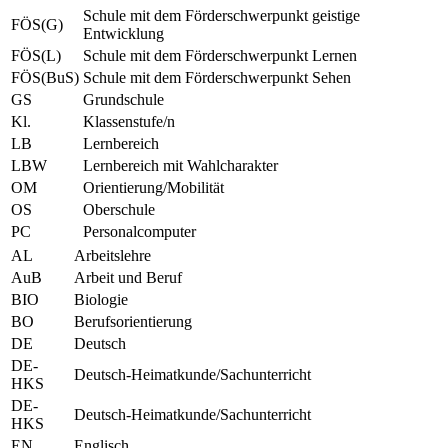
Schule mit dem Förderschwerpunkt geistige
FÖS(G)
Entwicklung
FÖS(L)
Schule mit dem Förderschwerpunkt Lernen
FÖS(BuS)
Schule mit dem Förderschwerpunkt Sehen
GS
Grundschule
Kl.
Klassenstufe/n
LB
Lernbereich
LBW
Lernbereich mit Wahlcharakter
OM
Orientierung/Mobilität
OS
Oberschule
PC
Personalcomputer
AL
Arbeitslehre
AuB
Arbeit und Beruf
BIO
Biologie
BO
Berufsorientierung
DE
Deutsch
DE-
Deutsch-Heimatkunde/Sachunterricht
HKS
DE-
Deutsch-Heimatkunde/Sachunterricht
HKS
EN
Englisch