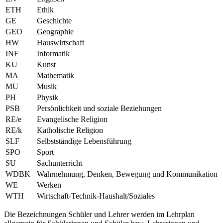
ETH
Ethik
GE
Geschichte
GEO
Geographie
HW
Hauswirtschaft
INF
Informatik
KU
Kunst
MA
Mathematik
MU
Musik
PH
Physik
PSB
Persönlichkeit und soziale Beziehungen
RE/e
Evangelische Religion
RE/k
Katholische Religion
SLF
Selbstständige Lebensführung
SPO
Sport
SU
Sachunterricht
WDBK
Wahrnehmung, Denken, Bewegung und Kommunikation
WE
Werken
WTH
Wirtschaft-Technik-Haushalt/Soziales
Die Bezeichnungen Schüler und Lehrer werden im Lehrplan