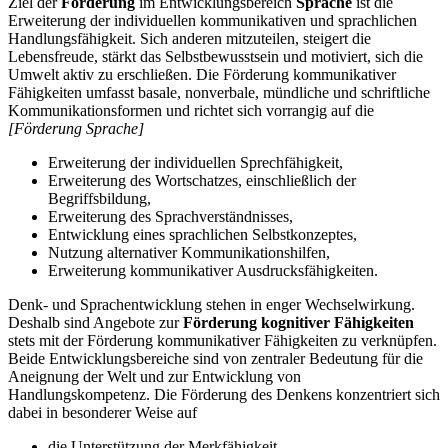
Ziel der
Förderung
im Entwicklungsbereich
Sprache
ist die
Erweiterung der individuellen kommunikativen und sprachlichen
Handlungsfähigkeit. Sich anderen mitzuteilen, steigert die
Lebensfreude, stärkt das Selbstbewusstsein und motiviert, sich die
Umwelt aktiv zu erschließen. Die Förderung kommunikativer
Fähigkeiten umfasst basale, nonverbale, mündliche und schriftliche
Kommunikationsformen und richtet sich vorrangig auf die
[Förderung Sprache]
Erweiterung der individuellen Sprechfähigkeit,
Erweiterung des Wortschatzes, einschließlich der
Begriffsbildung,
Erweiterung des Sprachverständnisses,
Entwicklung eines sprachlichen Selbstkonzeptes,
Nutzung alternativer Kommunikationshilfen,
Erweiterung kommunikativer Ausdrucksfähigkeiten.
Denk- und Sprachentwicklung stehen in enger Wechselwirkung.
Deshalb sind Angebote zur
Förderung kognitiver Fähigkeiten
stets mit der Förderung kommunikativer Fähigkeiten zu verknüpfen.
Beide Entwicklungsbereiche sind von zentraler Bedeutung für die
Aneignung der Welt und zur Entwicklung von
Handlungskompetenz. Die Förderung des Denkens konzentriert sich
dabei in besonderer Weise auf
die Unterstützung der Merkfähigkeit,