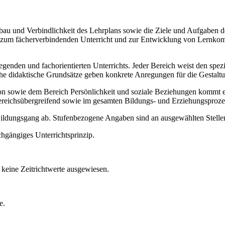
Aufbau und Verbindlichkeit des Lehrplans sowie die Ziele und Aufgaben
ise zum fächerverbindenden Unterricht und zur Entwicklung von Lernko
legenden und fachorientierten Unterrichts. Jeder Bereich weist den spe
sche didaktische Grundsätze geben konkrete Anregungen für die Gestalt
ie dem Bereich Persönlichkeit und soziale Beziehungen kommt ein b
ereichsübergreifend sowie im gesamten Bildungs- und Erziehungsproze
 Bildungsgang ab. Stufenbezogene Angaben sind an ausgewählten Stellen
chgängiges Unterrichtsprinzip.
keine Zeitrichtwerte ausgewiesen.
e.