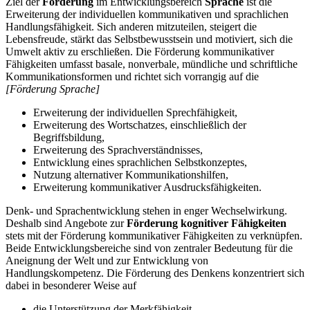
Ziel der
Förderung
im Entwicklungsbereich
Sprache
ist die
Erweiterung der individuellen kommunikativen und sprachlichen
Handlungsfähigkeit. Sich anderen mitzuteilen, steigert die
Lebensfreude, stärkt das Selbstbewusstsein und motiviert, sich die
Umwelt aktiv zu erschließen. Die Förderung kommunikativer
Fähigkeiten umfasst basale, nonverbale, mündliche und schriftliche
Kommunikationsformen und richtet sich vorrangig auf die
[Förderung Sprache]
Erweiterung der individuellen Sprechfähigkeit,
Erweiterung des Wortschatzes, einschließlich der
Begriffsbildung,
Erweiterung des Sprachverständnisses,
Entwicklung eines sprachlichen Selbstkonzeptes,
Nutzung alternativer Kommunikationshilfen,
Erweiterung kommunikativer Ausdrucksfähigkeiten.
Denk- und Sprachentwicklung stehen in enger Wechselwirkung.
Deshalb sind Angebote zur
Förderung kognitiver Fähigkeiten
stets mit der Förderung kommunikativer Fähigkeiten zu verknüpfen.
Beide Entwicklungsbereiche sind von zentraler Bedeutung für die
Aneignung der Welt und zur Entwicklung von
Handlungskompetenz. Die Förderung des Denkens konzentriert sich
dabei in besonderer Weise auf
die Unterstützung der Merkfähigkeit,