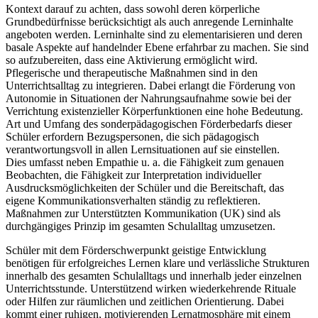
Kontext darauf zu achten, dass sowohl deren körperliche
Grundbedürfnisse berücksichtigt als auch anregende Lerninhalte
angeboten werden. Lerninhalte sind zu elementarisieren und deren
basale Aspekte auf handelnder Ebene erfahrbar zu machen. Sie sind
so aufzubereiten, dass eine Aktivierung ermöglicht wird.
Pflegerische und therapeutische Maßnahmen sind in den
Unterrichtsalltag zu integrieren. Dabei erlangt die Förderung von
Autonomie in Situationen der Nahrungsaufnahme sowie bei der
Verrichtung existenzieller Körperfunktionen eine hohe Bedeutung.
Art und Umfang des sonderpädagogischen Förderbedarfs dieser
Schüler erfordern Bezugspersonen, die sich pädagogisch
verantwortungsvoll in allen Lernsituationen auf sie einstellen.
Dies umfasst neben Empathie u. a. die Fähigkeit zum genauen
Beobachten, die Fähigkeit zur Interpretation individueller
Ausdrucksmöglichkeiten der Schüler und die Bereitschaft, das
eigene Kommunikationsverhalten ständig zu reflektieren.
Maßnahmen zur Unterstützten Kommunikation (UK) sind als
durchgängiges Prinzip im gesamten Schulalltag umzusetzen.
Schüler mit dem Förderschwerpunkt geistige Entwicklung
benötigen für erfolgreiches Lernen klare und verlässliche Strukturen
innerhalb des gesamten Schulalltags und innerhalb jeder einzelnen
Unterrichtsstunde. Unterstützend wirken wiederkehrende Rituale
oder Hilfen zur räumlichen und zeitlichen Orientierung. Dabei
kommt einer ruhigen, motivierenden Lernatmosphäre mit einem