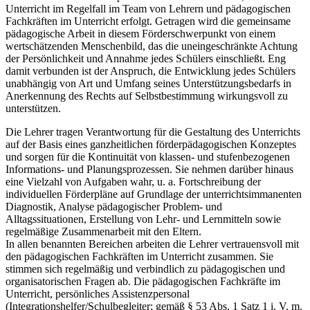
Unterricht im Regelfall im Team von Lehrern und pädagogischen
Fachkräften im Unterricht erfolgt. Getragen wird die gemeinsame
pädagogische Arbeit in diesem Förderschwerpunkt von einem
wertschätzenden Menschenbild, das die uneingeschränkte Achtung
der Persönlichkeit und Annahme jedes Schülers einschließt. Eng
damit verbunden ist der Anspruch, die Entwicklung jedes Schülers
unabhängig von Art und Umfang seines Unterstützungsbedarfs in
Anerkennung des Rechts auf Selbstbestimmung wirkungsvoll zu
unterstützen.
Die Lehrer tragen Verantwortung für die Gestaltung des Unterrichts
auf der Basis eines ganzheitlichen förderpädagogischen Konzeptes
und sorgen für die Kontinuität von klassen- und stufenbezogenen
Informations- und Planungsprozessen. Sie nehmen darüber hinaus
eine Vielzahl von Aufgaben wahr, u. a. Fortschreibung der
individuellen Förderpläne auf Grundlage der unterrichtsimmanenten
Diagnostik, Analyse pädagogischer Problem- und
Alltagssituationen, Erstellung von Lehr- und Lernmitteln sowie
regelmäßige Zusammenarbeit mit den Eltern.
In allen benannten Bereichen arbeiten die Lehrer vertrauensvoll mit
den pädagogischen Fachkräften im Unterricht zusammen. Sie
stimmen sich regelmäßig und verbindlich zu pädagogischen und
organisatorischen Fragen ab. Die pädagogischen Fachkräfte im
Unterricht, persönliches Assistenzpersonal
(Integrationshelfer/Schulbegleiter; gemäß § 53 Abs. 1 Satz 1 i. V. m.