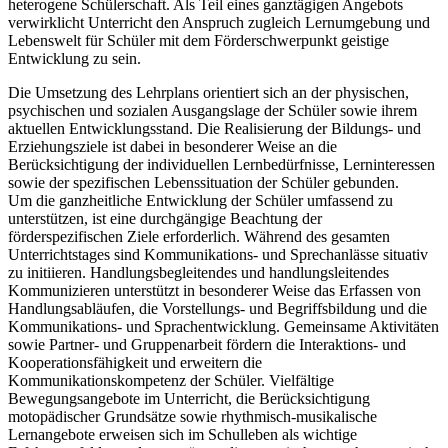
heterogene Schülerschaft. Als Teil eines ganztägigen Angebots
verwirklicht Unterricht den Anspruch zugleich Lernumgebung und
Lebenswelt für Schüler mit dem Förderschwerpunkt geistige
Entwicklung zu sein.
Die Umsetzung des Lehrplans orientiert sich an der physischen,
psychischen und sozialen Ausgangslage der Schüler sowie ihrem
aktuellen Entwicklungsstand. Die Realisierung der Bildungs- und
Erziehungsziele ist dabei in besonderer Weise an die
Berücksichtigung der individuellen Lernbedürfnisse, Lerninteressen
sowie der spezifischen Lebenssituation der Schüler gebunden.
Um die ganzheitliche Entwicklung der Schüler umfassend zu
unterstützen, ist eine durchgängige Beachtung der
förderspezifischen Ziele erforderlich. Während des gesamten
Unterrichtstages sind Kommunikations- und Sprechanlässe situativ
zu initiieren. Handlungsbegleitendes und handlungsleitendes
Kommunizieren unterstützt in besonderer Weise das Erfassen von
Handlungsabläufen, die Vorstellungs- und Begriffsbildung und die
Kommunikations- und Sprachentwicklung. Gemeinsame Aktivitäten
sowie Partner- und Gruppenarbeit fördern die Interaktions- und
Kooperationsfähigkeit und erweitern die
Kommunikationskompetenz der Schüler. Vielfältige
Bewegungsangebote im Unterricht, die Berücksichtigung
motopädischer Grundsätze sowie rhythmisch-musikalische
Lernangebote erweisen sich im Schulleben als wichtige