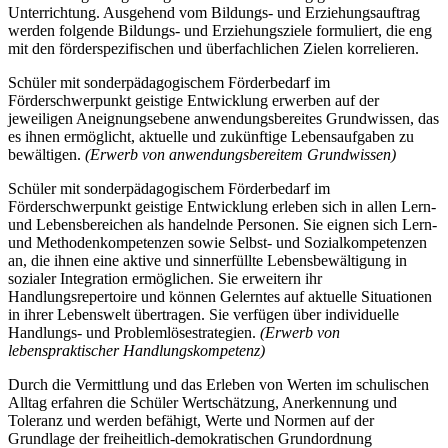
Unterrichtung. Ausgehend vom Bildungs- und Erziehungsauftrag
werden folgende Bildungs- und Erziehungsziele formuliert, die eng
mit den förderspezifischen und überfachlichen Zielen korrelieren.
Schüler mit sonderpädagogischem Förderbedarf im
Förderschwerpunkt geistige Entwicklung erwerben auf der
jeweiligen Aneignungsebene anwendungsbereites Grundwissen, das
es ihnen ermöglicht, aktuelle und zukünftige Lebensaufgaben zu
bewältigen.
(Erwerb von anwendungsbereitem Grundwissen)
Schüler mit sonderpädagogischem Förderbedarf im
Förderschwerpunkt geistige Entwicklung erleben sich in allen Lern-
und Lebensbereichen als handelnde Personen. Sie eignen sich Lern-
und Methodenkompetenzen sowie Selbst- und Sozialkompetenzen
an, die ihnen eine aktive und sinnerfüllte Lebensbewältigung in
sozialer Integration ermöglichen. Sie erweitern ihr
Handlungsrepertoire und können Gelerntes auf aktuelle Situationen
in ihrer Lebenswelt übertragen. Sie verfügen über individuelle
Handlungs- und Problemlösestrategien.
(Erwerb von
lebenspraktischer Handlungskompetenz)
Durch die Vermittlung und das Erleben von Werten im schulischen
Alltag erfahren die Schüler Wertschätzung, Anerkennung und
Toleranz und werden befähigt, Werte und Normen auf der
Grundlage der freiheitlich-demokratischen Grundordnung