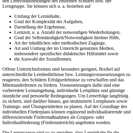
den Lernvoraussetzungen des einzelnen Schülers bzw. der
Lerngruppe. Sie können sich u. a. beziehen auf
Umfang der Lerninhalte,
Grad der Komplexität der Aufgaben,
Darstellung der Ergebnisse,
Lernzeit, u. a. Anzahl der notwendigen Wiederholungen,
Grad der Selbstständigkeit/Notwendigkeit direkter Hilfe,
Art der inhaltlichen oder methodischen Zugänge,
Art und Umfang der im Unterricht genutzten Medien,
insbesondere spezifischer didaktischer Hilfsmittel sowie
die Auswahl der Sozialformen.
Offene Unterrichtsformen sind besonders geeignet, flexibel auf
unterschiedliche Lernbedürfnisse bzw. Leistungsvoraussetzungen zu
reagieren, den Schülern Erfolgserlebnisse zu verschaffen und das
Miteinanderlernen zu fördern. Voraussetzungen dafür sind eine
vorbereitete Lernumgebung, individuelle Lernplätze und günstige
räumliche und personelle Bedingungen. Um Lernerfolge langfristig
zu sichern, sind darüber hinaus, gut strukturierte Lernphasen sowie
Trainings- und Übungseinheiten zu planen. Auf der Grundlage des
individuellen Förderplans können ergänzend individualisierende und
differenzierende Fördermaßnahmen als Gruppen- oder
Individualförderung (Förderunterricht) angeboten werden.
Die Lernprozesse sind so zu gestalten, dass Lerninhalte für die