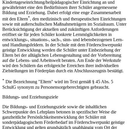
Kindertageseinrichtung/heilpädagogischer Einrichtung an und
gewährleistet eine den Bedürfnissen ihrer Schüler angemessene
Bildung und Erziehung. Dabei erfolgt eine enge Zusammenarbeit
*
mit den Eltern
, den medizinisch und therapeutischen Einrichtungen
sowie mit außerschulischen Maßnahmeträgern im Sozialraum. Unter
Berücksichtigung der aktuellen und zukünftigen Anforderungen
eröffnet sie für jeden Schüler konkrete Lernmöglichkeiten in
entwicklungs-, situations-, sach-, sinn- und lebensbezogenen Lern-
und Handlungsfeldern. In der Schule mit dem Förderschwerpunkt
geistige Entwicklung werden die Schüler unter Einbeziehung der
Eltern bei der alltäglichen Lebensgestaltung und der Vorbereitung
auf die Lebens- und Arbeitswelt beraten. Am Ende der Werkstufe
wird den Schülern das erfolgreiche Erreichen ihrer individuellen
Zielstellungen im Förderplan durch ein Abschlusszeugnis bestätigt.
*
Die Bezeichnung "Eltern" wird im Text gemäß § 45 Abs. 5
SchulG synonym zu Personensorgeberechtigten gebraucht.
Bildungs- und Erziehungsziele
Die Bildungs- und Erziehungsziele sowie die inhaltlichen
Schwerpunkte des Lehrplans betonen in spezifischer Weise die
ganzheitliche Persönlichkeitsentwicklung der Schüler mit
sonderpädagogischem Förderbedarf im Förderschwerpunkt geistige
Entwicklung und gelten grundsätzlich unabhängig vom Ort der