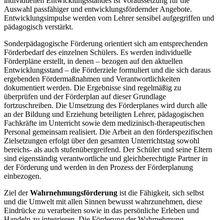
individuellen Entwicklungsstandes ist Voraussetzung für die
Auswahl passfähiger und entwicklungsfördernder Angebote.
Entwicklungsimpulse werden vom Lehrer sensibel aufgegriffen und
pädagogisch verstärkt.
Sonderpädagogische Förderung orientiert sich am entsprechenden
Förderbedarf des einzelnen Schülers. Es werden individuelle
Förderpläne erstellt, in denen – bezogen auf den aktuellen
Entwicklungsstand – die Förderziele formuliert und die sich daraus
ergebenden Fördermaßnahmen und Verantwortlichkeiten
dokumentiert werden. Die Ergebnisse sind regelmäßig zu
überprüfen und der Förderplan auf dieser Grundlage
fortzuschreiben. Die Umsetzung des Förderplanes wird durch alle
an der Bildung und Erziehung beteiligten Lehrer, pädagogischen
Fachkräfte im Unterricht sowie dem medizinisch-therapeutischen
Personal gemeinsam realisiert. Die Arbeit an den förderspezifischen
Zielsetzungen erfolgt über den gesamten Unterrichtstag sowohl
bereichs- als auch stufenübergreifend. Der Schüler und seine Eltern
sind eigenständig verantwortliche und gleichberechtigte Partner in
der Förderung und werden in den Prozess der Förderplanung
einbezogen.
Ziel der
Wahrnehmungsförderung
ist die Fähigkeit, sich selbst
und die Umwelt mit allen Sinnen bewusst wahrzunehmen, diese
Eindrücke zu verarbeiten sowie in das persönliche Erleben und
Handeln zu integrieren. Die Förderung der Wahrnehmung