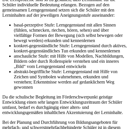
Schüler individuelle Bedeutung erlangen. Bezogen auf den
gemeinsamen Lerngegenstand setzen sich die Schüler mit den
Lerninhalten auf der jeweiligen Aneignungsstufe auseinander:
basal-perzeptive Stufe: Lerngegenstand mit allen Sinnen
(fühlen, schmecken, riechen, hören, sehen) und über
vielfältige Formen der Bewegung (sich selbst bewegen oder
bewegt werden) erkunden und kennenlernen
konkret-gegenständliche Stufe: Lerngegenstand durch aktives,
konkret-gegenständliches Tun erkunden und kennenlernen
anschauliche Stufe: mit Hilfe von Modellen, Nachbildungen,
Bildern oder durch Rollenspiele verstehen und ein inneres
„Bild“ vom Lerngegenstand entwickeln
abstrakt-begriffliche Stufe: Lerngegenstand mit Hilfe von
Zeichen und Symbolen wahrnehmen, erkunden und
verstehen; Erkenntnisse werden auf gedanklichem Weg
gewonnen
Da die schulische Begleitung im Förderschwerpunkt geistige
Entwicklung einen sehr langen Entwicklungszeitraum der Schüler
umfasst, bedarf es durchgängig einer alters- und
entwicklungsgemäßen inhaltlichen Akzentuierung der Lerninhalte.
Bei der Planung und Durchführung von Bildungsangeboten für
mehrfach- und schwerstmehrfachbehinderte Schüler ist in diesem