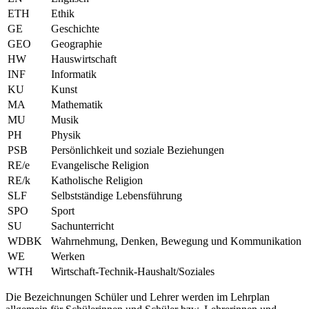
ETH
Ethik
GE
Geschichte
GEO
Geographie
HW
Hauswirtschaft
INF
Informatik
KU
Kunst
MA
Mathematik
MU
Musik
PH
Physik
PSB
Persönlichkeit und soziale Beziehungen
RE/e
Evangelische Religion
RE/k
Katholische Religion
SLF
Selbstständige Lebensführung
SPO
Sport
SU
Sachunterricht
WDBK
Wahrnehmung, Denken, Bewegung und Kommunikation
WE
Werken
WTH
Wirtschaft-Technik-Haushalt/Soziales
Die Bezeichnungen Schüler und Lehrer werden im Lehrplan