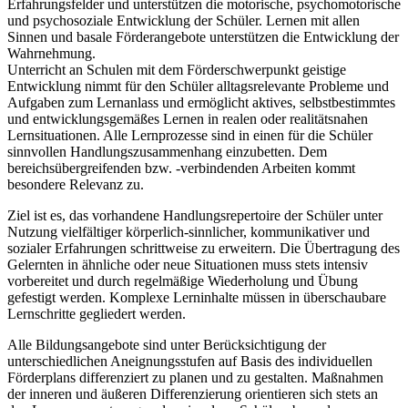
Erfahrungsfelder und unterstützen die motorische, psychomotorische
und psychosoziale Entwicklung der Schüler. Lernen mit allen
Sinnen und basale Förderangebote unterstützen die Entwicklung der
Wahrnehmung.
Unterricht an Schulen mit dem Förderschwerpunkt geistige
Entwicklung nimmt für den Schüler alltagsrelevante Probleme und
Aufgaben zum Lernanlass und ermöglicht aktives, selbstbestimmtes
und entwicklungsgemäßes Lernen in realen oder realitätsnahen
Lernsituationen. Alle Lernprozesse sind in einen für die Schüler
sinnvollen Handlungszusammenhang einzubetten. Dem
bereichsübergreifenden bzw. -verbindenden Arbeiten kommt
besondere Relevanz zu.
Ziel ist es, das vorhandene Handlungsrepertoire der Schüler unter
Nutzung vielfältiger körperlich-sinnlicher, kommunikativer und
sozialer Erfahrungen schrittweise zu erweitern. Die Übertragung des
Gelernten in ähnliche oder neue Situationen muss stets intensiv
vorbereitet und durch regelmäßige Wiederholung und Übung
gefestigt werden. Komplexe Lerninhalte müssen in überschaubare
Lernschritte gegliedert werden.
Alle Bildungsangebote sind unter Berücksichtigung der
unterschiedlichen Aneignungsstufen auf Basis des individuellen
Förderplans differenziert zu planen und zu gestalten. Maßnahmen
der inneren und äußeren Differenzierung orientieren sich stets an