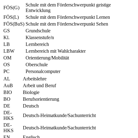
Schule mit dem Förderschwerpunkt geistige
FÖS(G)
Entwicklung
FÖS(L)
Schule mit dem Förderschwerpunkt Lernen
FÖS(BuS)
Schule mit dem Förderschwerpunkt Sehen
GS
Grundschule
Kl.
Klassenstufe/n
LB
Lernbereich
LBW
Lernbereich mit Wahlcharakter
OM
Orientierung/Mobilität
OS
Oberschule
PC
Personalcomputer
AL
Arbeitslehre
AuB
Arbeit und Beruf
BIO
Biologie
BO
Berufsorientierung
DE
Deutsch
DE-
Deutsch-Heimatkunde/Sachunterricht
HKS
DE-
Deutsch-Heimatkunde/Sachunterricht
HKS
EN
Englisch