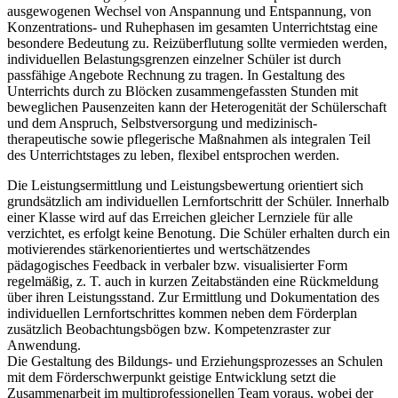
ausgewogenen Wechsel von Anspannung und Entspannung, von
Konzentrations- und Ruhephasen im gesamten Unterrichtstag eine
besondere Bedeutung zu. Reizüberflutung sollte vermieden werden,
individuellen Belastungsgrenzen einzelner Schüler ist durch
passfähige Angebote Rechnung zu tragen. In Gestaltung des
Unterrichts durch zu Blöcken zusammengefassten Stunden mit
beweglichen Pausenzeiten kann der Heterogenität der Schülerschaft
und dem Anspruch, Selbstversorgung und medizinisch-
therapeutische sowie pflegerische Maßnahmen als integralen Teil
des Unterrichtstages zu leben, flexibel entsprochen werden.
Die Leistungsermittlung und Leistungsbewertung orientiert sich
grundsätzlich am individuellen Lernfortschritt der Schüler. Innerhalb
einer Klasse wird auf das Erreichen gleicher Lernziele für alle
verzichtet, es erfolgt keine Benotung. Die Schüler erhalten durch ein
motivierendes stärkenorientiertes und wertschätzendes
pädagogisches Feedback in verbaler bzw. visualisierter Form
regelmäßig, z. T. auch in kurzen Zeitabständen eine Rückmeldung
über ihren Leistungsstand. Zur Ermittlung und Dokumentation des
individuellen Lernfortschrittes kommen neben dem Förderplan
zusätzlich Beobachtungsbögen bzw. Kompetenzraster zur
Anwendung.
Die Gestaltung des Bildungs- und Erziehungsprozesses an Schulen
mit dem Förderschwerpunkt geistige Entwicklung setzt die
Zusammenarbeit im multiprofessionellen Team voraus, wobei der