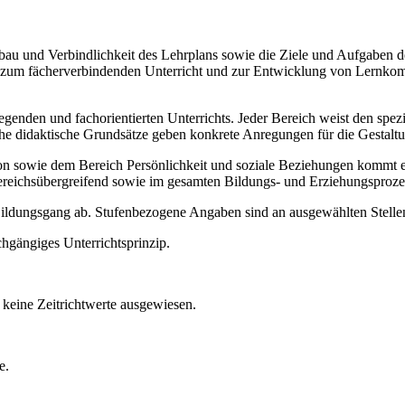
Aufbau und Verbindlichkeit des Lehrplans sowie die Ziele und Aufgaben
ise zum fächerverbindenden Unterricht und zur Entwicklung von Lernko
legenden und fachorientierten Unterrichts. Jeder Bereich weist den spe
sche didaktische Grundsätze geben konkrete Anregungen für die Gestalt
ie dem Bereich Persönlichkeit und soziale Beziehungen kommt ein b
ereichsübergreifend sowie im gesamten Bildungs- und Erziehungsproze
 Bildungsgang ab. Stufenbezogene Angaben sind an ausgewählten Stellen
chgängiges Unterrichtsprinzip.
keine Zeitrichtwerte ausgewiesen.
e.