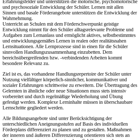
Erfahrungsfelder und unterstützen die motorische, psychomotorische
und psychosoziale Entwicklung der Schüler. Lernen mit allen
Sinnen und basale Förderangebote unterstützen die Entwicklung der
Wahrnehmung.
Unterricht an Schulen mit dem Förderschwerpunkt geistige
Entwicklung nimmt für den Schüler alltagsrelevante Probleme und
Aufgaben zum Lernanlass und ermöglicht aktives, selbstbestimmtes
und entwicklungsgemäßes Lernen in realen oder realitätsnahen
Lernsituationen. Alle Lernprozesse sind in einen für die Schüler
sinnvollen Handlungszusammenhang einzubetten. Dem
bereichsübergreifenden bzw. -verbindenden Arbeiten kommt
besondere Relevanz zu.
Ziel ist es, das vorhandene Handlungsrepertoire der Schüler unter
Nutzung vielfältiger körperlich-sinnlicher, kommunikativer und
sozialer Erfahrungen schrittweise zu erweitern. Die Übertragung des
Gelernten in ähnliche oder neue Situationen muss stets intensiv
vorbereitet und durch regelmäßige Wiederholung und Übung
gefestigt werden. Komplexe Lerninhalte müssen in überschaubare
Lernschritte gegliedert werden.
Alle Bildungsangebote sind unter Berücksichtigung der
unterschiedlichen Aneignungsstufen auf Basis des individuellen
Förderplans differenziert zu planen und zu gestalten. Maßnahmen
der inneren und äußeren Differenzierung orientieren sich stets an