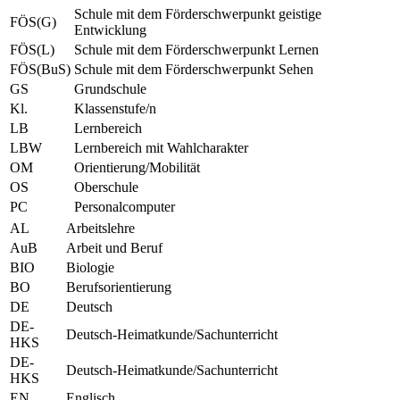
Schule mit dem Förderschwerpunkt geistige
FÖS(G)
Entwicklung
FÖS(L)
Schule mit dem Förderschwerpunkt Lernen
FÖS(BuS)
Schule mit dem Förderschwerpunkt Sehen
GS
Grundschule
Kl.
Klassenstufe/n
LB
Lernbereich
LBW
Lernbereich mit Wahlcharakter
OM
Orientierung/Mobilität
OS
Oberschule
PC
Personalcomputer
AL
Arbeitslehre
AuB
Arbeit und Beruf
BIO
Biologie
BO
Berufsorientierung
DE
Deutsch
DE-
Deutsch-Heimatkunde/Sachunterricht
HKS
DE-
Deutsch-Heimatkunde/Sachunterricht
HKS
EN
Englisch