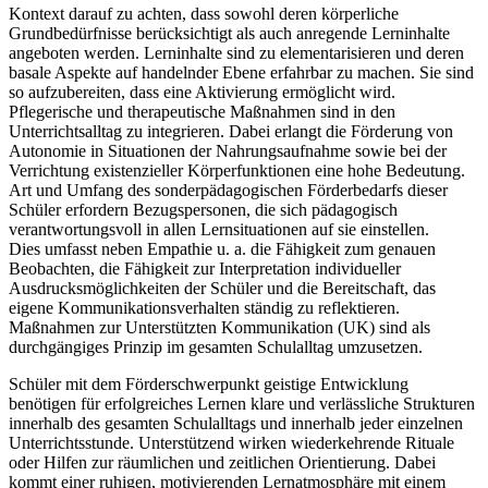
Kontext darauf zu achten, dass sowohl deren körperliche
Grundbedürfnisse berücksichtigt als auch anregende Lerninhalte
angeboten werden. Lerninhalte sind zu elementarisieren und deren
basale Aspekte auf handelnder Ebene erfahrbar zu machen. Sie sind
so aufzubereiten, dass eine Aktivierung ermöglicht wird.
Pflegerische und therapeutische Maßnahmen sind in den
Unterrichtsalltag zu integrieren. Dabei erlangt die Förderung von
Autonomie in Situationen der Nahrungsaufnahme sowie bei der
Verrichtung existenzieller Körperfunktionen eine hohe Bedeutung.
Art und Umfang des sonderpädagogischen Förderbedarfs dieser
Schüler erfordern Bezugspersonen, die sich pädagogisch
verantwortungsvoll in allen Lernsituationen auf sie einstellen.
Dies umfasst neben Empathie u. a. die Fähigkeit zum genauen
Beobachten, die Fähigkeit zur Interpretation individueller
Ausdrucksmöglichkeiten der Schüler und die Bereitschaft, das
eigene Kommunikationsverhalten ständig zu reflektieren.
Maßnahmen zur Unterstützten Kommunikation (UK) sind als
durchgängiges Prinzip im gesamten Schulalltag umzusetzen.
Schüler mit dem Förderschwerpunkt geistige Entwicklung
benötigen für erfolgreiches Lernen klare und verlässliche Strukturen
innerhalb des gesamten Schulalltags und innerhalb jeder einzelnen
Unterrichtsstunde. Unterstützend wirken wiederkehrende Rituale
oder Hilfen zur räumlichen und zeitlichen Orientierung. Dabei
kommt einer ruhigen, motivierenden Lernatmosphäre mit einem