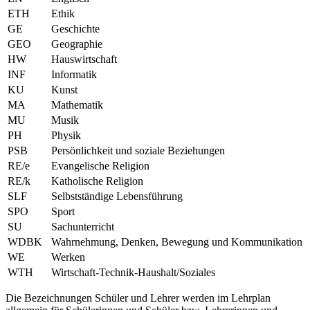
ETH
Ethik
GE
Geschichte
GEO
Geographie
HW
Hauswirtschaft
INF
Informatik
KU
Kunst
MA
Mathematik
MU
Musik
PH
Physik
PSB
Persönlichkeit und soziale Beziehungen
RE/e
Evangelische Religion
RE/k
Katholische Religion
SLF
Selbstständige Lebensführung
SPO
Sport
SU
Sachunterricht
WDBK
Wahrnehmung, Denken, Bewegung und Kommunikation
WE
Werken
WTH
Wirtschaft-Technik-Haushalt/Soziales
Die Bezeichnungen Schüler und Lehrer werden im Lehrplan