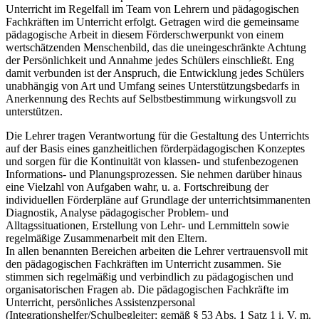
Unterricht im Regelfall im Team von Lehrern und pädagogischen
Fachkräften im Unterricht erfolgt. Getragen wird die gemeinsame
pädagogische Arbeit in diesem Förderschwerpunkt von einem
wertschätzenden Menschenbild, das die uneingeschränkte Achtung
der Persönlichkeit und Annahme jedes Schülers einschließt. Eng
damit verbunden ist der Anspruch, die Entwicklung jedes Schülers
unabhängig von Art und Umfang seines Unterstützungsbedarfs in
Anerkennung des Rechts auf Selbstbestimmung wirkungsvoll zu
unterstützen.
Die Lehrer tragen Verantwortung für die Gestaltung des Unterrichts
auf der Basis eines ganzheitlichen förderpädagogischen Konzeptes
und sorgen für die Kontinuität von klassen- und stufenbezogenen
Informations- und Planungsprozessen. Sie nehmen darüber hinaus
eine Vielzahl von Aufgaben wahr, u. a. Fortschreibung der
individuellen Förderpläne auf Grundlage der unterrichtsimmanenten
Diagnostik, Analyse pädagogischer Problem- und
Alltagssituationen, Erstellung von Lehr- und Lernmitteln sowie
regelmäßige Zusammenarbeit mit den Eltern.
In allen benannten Bereichen arbeiten die Lehrer vertrauensvoll mit
den pädagogischen Fachkräften im Unterricht zusammen. Sie
stimmen sich regelmäßig und verbindlich zu pädagogischen und
organisatorischen Fragen ab. Die pädagogischen Fachkräfte im
Unterricht, persönliches Assistenzpersonal
(Integrationshelfer/Schulbegleiter; gemäß § 53 Abs. 1 Satz 1 i. V. m.