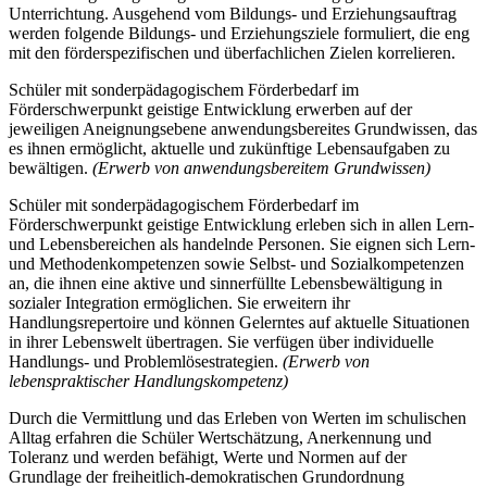
Unterrichtung. Ausgehend vom Bildungs- und Erziehungsauftrag
werden folgende Bildungs- und Erziehungsziele formuliert, die eng
mit den förderspezifischen und überfachlichen Zielen korrelieren.
Schüler mit sonderpädagogischem Förderbedarf im
Förderschwerpunkt geistige Entwicklung erwerben auf der
jeweiligen Aneignungsebene anwendungsbereites Grundwissen, das
es ihnen ermöglicht, aktuelle und zukünftige Lebensaufgaben zu
bewältigen.
(Erwerb von anwendungsbereitem Grundwissen)
Schüler mit sonderpädagogischem Förderbedarf im
Förderschwerpunkt geistige Entwicklung erleben sich in allen Lern-
und Lebensbereichen als handelnde Personen. Sie eignen sich Lern-
und Methodenkompetenzen sowie Selbst- und Sozialkompetenzen
an, die ihnen eine aktive und sinnerfüllte Lebensbewältigung in
sozialer Integration ermöglichen. Sie erweitern ihr
Handlungsrepertoire und können Gelerntes auf aktuelle Situationen
in ihrer Lebenswelt übertragen. Sie verfügen über individuelle
Handlungs- und Problemlösestrategien.
(Erwerb von
lebenspraktischer Handlungskompetenz)
Durch die Vermittlung und das Erleben von Werten im schulischen
Alltag erfahren die Schüler Wertschätzung, Anerkennung und
Toleranz und werden befähigt, Werte und Normen auf der
Grundlage der freiheitlich-demokratischen Grundordnung