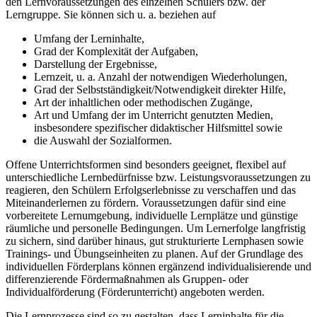
den Lernvoraussetzungen des einzelnen Schülers bzw. der
Lerngruppe. Sie können sich u. a. beziehen auf
Umfang der Lerninhalte,
Grad der Komplexität der Aufgaben,
Darstellung der Ergebnisse,
Lernzeit, u. a. Anzahl der notwendigen Wiederholungen,
Grad der Selbstständigkeit/Notwendigkeit direkter Hilfe,
Art der inhaltlichen oder methodischen Zugänge,
Art und Umfang der im Unterricht genutzten Medien,
insbesondere spezifischer didaktischer Hilfsmittel sowie
die Auswahl der Sozialformen.
Offene Unterrichtsformen sind besonders geeignet, flexibel auf
unterschiedliche Lernbedürfnisse bzw. Leistungsvoraussetzungen zu
reagieren, den Schülern Erfolgserlebnisse zu verschaffen und das
Miteinanderlernen zu fördern. Voraussetzungen dafür sind eine
vorbereitete Lernumgebung, individuelle Lernplätze und günstige
räumliche und personelle Bedingungen. Um Lernerfolge langfristig
zu sichern, sind darüber hinaus, gut strukturierte Lernphasen sowie
Trainings- und Übungseinheiten zu planen. Auf der Grundlage des
individuellen Förderplans können ergänzend individualisierende und
differenzierende Fördermaßnahmen als Gruppen- oder
Individualförderung (Förderunterricht) angeboten werden.
Die Lernprozesse sind so zu gestalten, dass Lerninhalte für die