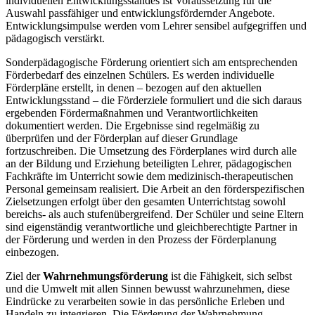
individuellen Entwicklungsstandes ist Voraussetzung für die
Auswahl passfähiger und entwicklungsfördernder Angebote.
Entwicklungsimpulse werden vom Lehrer sensibel aufgegriffen und
pädagogisch verstärkt.
Sonderpädagogische Förderung orientiert sich am entsprechenden
Förderbedarf des einzelnen Schülers. Es werden individuelle
Förderpläne erstellt, in denen – bezogen auf den aktuellen
Entwicklungsstand – die Förderziele formuliert und die sich daraus
ergebenden Fördermaßnahmen und Verantwortlichkeiten
dokumentiert werden. Die Ergebnisse sind regelmäßig zu
überprüfen und der Förderplan auf dieser Grundlage
fortzuschreiben. Die Umsetzung des Förderplanes wird durch alle
an der Bildung und Erziehung beteiligten Lehrer, pädagogischen
Fachkräfte im Unterricht sowie dem medizinisch-therapeutischen
Personal gemeinsam realisiert. Die Arbeit an den förderspezifischen
Zielsetzungen erfolgt über den gesamten Unterrichtstag sowohl
bereichs- als auch stufenübergreifend. Der Schüler und seine Eltern
sind eigenständig verantwortliche und gleichberechtigte Partner in
der Förderung und werden in den Prozess der Förderplanung
einbezogen.
Ziel der
Wahrnehmungsförderung
ist die Fähigkeit, sich selbst
und die Umwelt mit allen Sinnen bewusst wahrzunehmen, diese
Eindrücke zu verarbeiten sowie in das persönliche Erleben und
Handeln zu integrieren. Die Förderung der Wahrnehmung