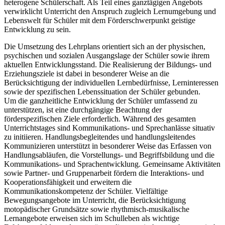
heterogene Schülerschaft. Als Teil eines ganztägigen Angebots
verwirklicht Unterricht den Anspruch zugleich Lernumgebung und
Lebenswelt für Schüler mit dem Förderschwerpunkt geistige
Entwicklung zu sein.
Die Umsetzung des Lehrplans orientiert sich an der physischen,
psychischen und sozialen Ausgangslage der Schüler sowie ihrem
aktuellen Entwicklungsstand. Die Realisierung der Bildungs- und
Erziehungsziele ist dabei in besonderer Weise an die
Berücksichtigung der individuellen Lernbedürfnisse, Lerninteressen
sowie der spezifischen Lebenssituation der Schüler gebunden.
Um die ganzheitliche Entwicklung der Schüler umfassend zu
unterstützen, ist eine durchgängige Beachtung der
förderspezifischen Ziele erforderlich. Während des gesamten
Unterrichtstages sind Kommunikations- und Sprechanlässe situativ
zu initiieren. Handlungsbegleitendes und handlungsleitendes
Kommunizieren unterstützt in besonderer Weise das Erfassen von
Handlungsabläufen, die Vorstellungs- und Begriffsbildung und die
Kommunikations- und Sprachentwicklung. Gemeinsame Aktivitäten
sowie Partner- und Gruppenarbeit fördern die Interaktions- und
Kooperationsfähigkeit und erweitern die
Kommunikationskompetenz der Schüler. Vielfältige
Bewegungsangebote im Unterricht, die Berücksichtigung
motopädischer Grundsätze sowie rhythmisch-musikalische
Lernangebote erweisen sich im Schulleben als wichtige