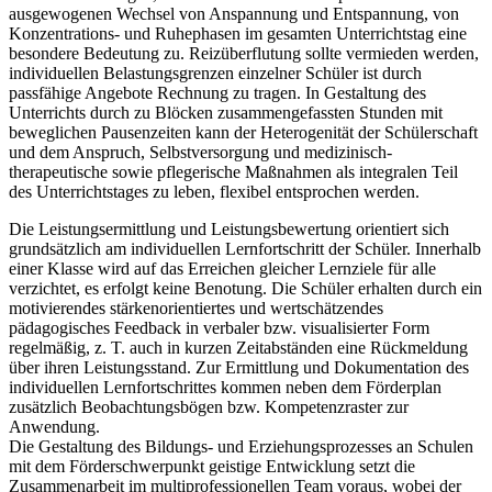
ausgewogenen Wechsel von Anspannung und Entspannung, von
Konzentrations- und Ruhephasen im gesamten Unterrichtstag eine
besondere Bedeutung zu. Reizüberflutung sollte vermieden werden,
individuellen Belastungsgrenzen einzelner Schüler ist durch
passfähige Angebote Rechnung zu tragen. In Gestaltung des
Unterrichts durch zu Blöcken zusammengefassten Stunden mit
beweglichen Pausenzeiten kann der Heterogenität der Schülerschaft
und dem Anspruch, Selbstversorgung und medizinisch-
therapeutische sowie pflegerische Maßnahmen als integralen Teil
des Unterrichtstages zu leben, flexibel entsprochen werden.
Die Leistungsermittlung und Leistungsbewertung orientiert sich
grundsätzlich am individuellen Lernfortschritt der Schüler. Innerhalb
einer Klasse wird auf das Erreichen gleicher Lernziele für alle
verzichtet, es erfolgt keine Benotung. Die Schüler erhalten durch ein
motivierendes stärkenorientiertes und wertschätzendes
pädagogisches Feedback in verbaler bzw. visualisierter Form
regelmäßig, z. T. auch in kurzen Zeitabständen eine Rückmeldung
über ihren Leistungsstand. Zur Ermittlung und Dokumentation des
individuellen Lernfortschrittes kommen neben dem Förderplan
zusätzlich Beobachtungsbögen bzw. Kompetenzraster zur
Anwendung.
Die Gestaltung des Bildungs- und Erziehungsprozesses an Schulen
mit dem Förderschwerpunkt geistige Entwicklung setzt die
Zusammenarbeit im multiprofessionellen Team voraus, wobei der