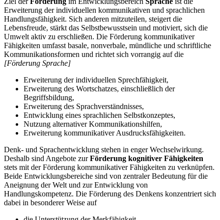
Ziel der
Förderung
im Entwicklungsbereich
Sprache
ist die
Erweiterung der individuellen kommunikativen und sprachlichen
Handlungsfähigkeit. Sich anderen mitzuteilen, steigert die
Lebensfreude, stärkt das Selbstbewusstsein und motiviert, sich die
Umwelt aktiv zu erschließen. Die Förderung kommunikativer
Fähigkeiten umfasst basale, nonverbale, mündliche und schriftliche
Kommunikationsformen und richtet sich vorrangig auf die
[Förderung Sprache]
Erweiterung der individuellen Sprechfähigkeit,
Erweiterung des Wortschatzes, einschließlich der
Begriffsbildung,
Erweiterung des Sprachverständnisses,
Entwicklung eines sprachlichen Selbstkonzeptes,
Nutzung alternativer Kommunikationshilfen,
Erweiterung kommunikativer Ausdrucksfähigkeiten.
Denk- und Sprachentwicklung stehen in enger Wechselwirkung.
Deshalb sind Angebote zur
Förderung kognitiver Fähigkeiten
stets mit der Förderung kommunikativer Fähigkeiten zu verknüpfen.
Beide Entwicklungsbereiche sind von zentraler Bedeutung für die
Aneignung der Welt und zur Entwicklung von
Handlungskompetenz. Die Förderung des Denkens konzentriert sich
dabei in besonderer Weise auf
die Unterstützung der Merkfähigkeit,