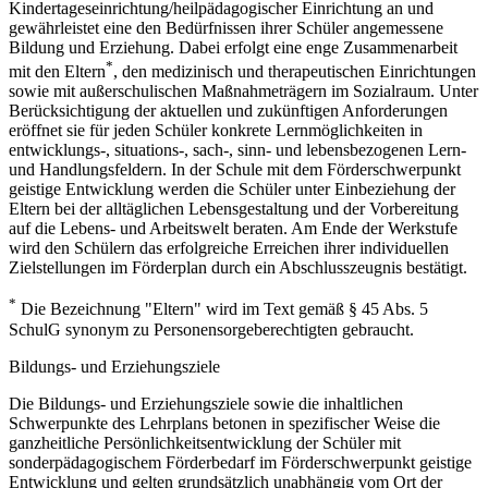
Kindertageseinrichtung/heilpädagogischer Einrichtung an und
gewährleistet eine den Bedürfnissen ihrer Schüler angemessene
Bildung und Erziehung. Dabei erfolgt eine enge Zusammenarbeit
*
mit den Eltern
, den medizinisch und therapeutischen Einrichtungen
sowie mit außerschulischen Maßnahmeträgern im Sozialraum. Unter
Berücksichtigung der aktuellen und zukünftigen Anforderungen
eröffnet sie für jeden Schüler konkrete Lernmöglichkeiten in
entwicklungs-, situations-, sach-, sinn- und lebensbezogenen Lern-
und Handlungsfeldern. In der Schule mit dem Förderschwerpunkt
geistige Entwicklung werden die Schüler unter Einbeziehung der
Eltern bei der alltäglichen Lebensgestaltung und der Vorbereitung
auf die Lebens- und Arbeitswelt beraten. Am Ende der Werkstufe
wird den Schülern das erfolgreiche Erreichen ihrer individuellen
Zielstellungen im Förderplan durch ein Abschlusszeugnis bestätigt.
*
Die Bezeichnung "Eltern" wird im Text gemäß § 45 Abs. 5
SchulG synonym zu Personensorgeberechtigten gebraucht.
Bildungs- und Erziehungsziele
Die Bildungs- und Erziehungsziele sowie die inhaltlichen
Schwerpunkte des Lehrplans betonen in spezifischer Weise die
ganzheitliche Persönlichkeitsentwicklung der Schüler mit
sonderpädagogischem Förderbedarf im Förderschwerpunkt geistige
Entwicklung und gelten grundsätzlich unabhängig vom Ort der