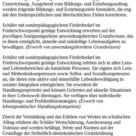
Unterrichtung. Ausgehend vom Bildungs- und Erziehungsauftrag
werden folgende Bildungs- und Erziehungsziele formuliert, die eng
mit den förderspezifischen und überfachlichen Zielen korrelieren.
Schüler mit sonderpädagogischem Förderbedarf im
Förderschwerpunkt geistige Entwicklung erwerben auf der
jeweiligen Aneignungsebene anwendungsbereites Grundwissen, das
es ihnen ermöglicht, aktuelle und zukünftige Lebensaufgaben zu
bewältigen.
(Erwerb von anwendungsbereitem Grundwissen)
Schüler mit sonderpädagogischem Förderbedarf im
Förderschwerpunkt geistige Entwicklung erleben sich in allen Lern-
und Lebensbereichen als handelnde Personen. Sie eignen sich Lern-
und Methodenkompetenzen sowie Selbst- und Sozialkompetenzen
an, die ihnen eine aktive und sinnerfüllte Lebensbewältigung in
sozialer Integration ermöglichen. Sie erweitern ihr
Handlungsrepertoire und können Gelerntes auf aktuelle Situationen
in ihrer Lebenswelt übertragen. Sie verfügen über individuelle
Handlungs- und Problemlösestrategien.
(Erwerb von
lebenspraktischer Handlungskompetenz)
Durch die Vermittlung und das Erleben von Werten im schulischen
Alltag erfahren die Schüler Wertschätzung, Anerkennung und
Toleranz und werden befähigt, Werte und Normen auf der
Grundlage der freiheitlich-demokratischen Grundordnung