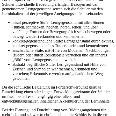
Schüler individuelle Bedeutung erlangen. Bezogen auf den
gemeinsamen Lerngegenstand setzen sich die Schüler mit den
Lerninhalten auf der jeweiligen Aneignungsstufe auseinander:
basal-perzeptive Stufe: Lerngegenstand mit allen Sinnen
(fühlen, schmecken, riechen, hören, sehen) und über
vielfältige Formen der Bewegung (sich selbst bewegen oder
bewegt werden) erkunden und kennenlernen
konkret-gegenständliche Stufe: Lerngegenstand durch aktives,
konkret-gegenständliches Tun erkunden und kennenlernen
anschauliche Stufe: mit Hilfe von Modellen, Nachbildungen,
Bildern oder durch Rollenspiele verstehen und ein inneres
„Bild“ vom Lerngegenstand entwickeln
abstrakt-begriffliche Stufe: Lerngegenstand mit Hilfe von
Zeichen und Symbolen wahrnehmen, erkunden und
verstehen; Erkenntnisse werden auf gedanklichem Weg
gewonnen
Da die schulische Begleitung im Förderschwerpunkt geistige
Entwicklung einen sehr langen Entwicklungszeitraum der Schüler
umfasst, bedarf es durchgängig einer alters- und
entwicklungsgemäßen inhaltlichen Akzentuierung der Lerninhalte.
Bei der Planung und Durchführung von Bildungsangeboten für
mehrfach- und schwerstmehrfachbehinderte Schüler ist in diesem