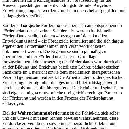
individuellen Entwicklungsstandes ist Voraussetzung für die
Auswahl passfähiger und entwicklungsfördernder Angebote.
Entwicklungsimpulse werden vom Lehrer sensibel aufgegriffen und
pädagogisch verstärkt.
Sonderpädagogische Förderung orientiert sich am entsprechenden
Förderbedarf des einzelnen Schülers. Es werden individuelle
Förderpläne erstellt, in denen – bezogen auf den aktuellen
Entwicklungsstand – die Förderziele formuliert und die sich daraus
ergebenden Fördermaßnahmen und Verantwortlichkeiten
dokumentiert werden. Die Ergebnisse sind regelmäßig zu
überprüfen und der Förderplan auf dieser Grundlage
fortzuschreiben. Die Umsetzung des Förderplanes wird durch alle
an der Bildung und Erziehung beteiligten Lehrer, pädagogischen
Fachkräfte im Unterricht sowie dem medizinisch-therapeutischen
Personal gemeinsam realisiert. Die Arbeit an den förderspezifischen
Zielsetzungen erfolgt über den gesamten Unterrichtstag sowohl
bereichs- als auch stufenübergreifend. Der Schüler und seine Eltern
sind eigenständig verantwortliche und gleichberechtigte Partner in
der Förderung und werden in den Prozess der Förderplanung
einbezogen.
Ziel der
Wahrnehmungsförderung
ist die Fähigkeit, sich selbst
und die Umwelt mit allen Sinnen bewusst wahrzunehmen, diese
Eindrücke zu verarbeiten sowie in das persönliche Erleben und
Handeln zu integrieren. Die Förderung der Wahrnehmung