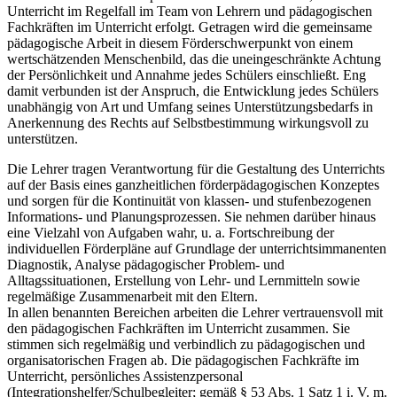
Unterricht im Regelfall im Team von Lehrern und pädagogischen
Fachkräften im Unterricht erfolgt. Getragen wird die gemeinsame
pädagogische Arbeit in diesem Förderschwerpunkt von einem
wertschätzenden Menschenbild, das die uneingeschränkte Achtung
der Persönlichkeit und Annahme jedes Schülers einschließt. Eng
damit verbunden ist der Anspruch, die Entwicklung jedes Schülers
unabhängig von Art und Umfang seines Unterstützungsbedarfs in
Anerkennung des Rechts auf Selbstbestimmung wirkungsvoll zu
unterstützen.
Die Lehrer tragen Verantwortung für die Gestaltung des Unterrichts
auf der Basis eines ganzheitlichen förderpädagogischen Konzeptes
und sorgen für die Kontinuität von klassen- und stufenbezogenen
Informations- und Planungsprozessen. Sie nehmen darüber hinaus
eine Vielzahl von Aufgaben wahr, u. a. Fortschreibung der
individuellen Förderpläne auf Grundlage der unterrichtsimmanenten
Diagnostik, Analyse pädagogischer Problem- und
Alltagssituationen, Erstellung von Lehr- und Lernmitteln sowie
regelmäßige Zusammenarbeit mit den Eltern.
In allen benannten Bereichen arbeiten die Lehrer vertrauensvoll mit
den pädagogischen Fachkräften im Unterricht zusammen. Sie
stimmen sich regelmäßig und verbindlich zu pädagogischen und
organisatorischen Fragen ab. Die pädagogischen Fachkräfte im
Unterricht, persönliches Assistenzpersonal
(Integrationshelfer/Schulbegleiter; gemäß § 53 Abs. 1 Satz 1 i. V. m.