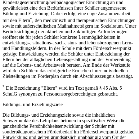
Kindertageseinrichtung/heilpädagogischer Einrichtung an und
gewährleistet eine den Bedürfnissen ihrer Schüler angemessene
Bildung und Erziehung. Dabei erfolgt eine enge Zusammenarbeit
*
mit den Eltern
, den medizinisch und therapeutischen Einrichtungen
sowie mit außerschulischen Maßnahmeträgern im Sozialraum. Unter
Berücksichtigung der aktuellen und zukünftigen Anforderungen
eröffnet sie für jeden Schüler konkrete Lernmöglichkeiten in
entwicklungs-, situations-, sach-, sinn- und lebensbezogenen Lern-
und Handlungsfeldern. In der Schule mit dem Förderschwerpunkt
geistige Entwicklung werden die Schüler unter Einbeziehung der
Eltern bei der alltäglichen Lebensgestaltung und der Vorbereitung
auf die Lebens- und Arbeitswelt beraten. Am Ende der Werkstufe
wird den Schülern das erfolgreiche Erreichen ihrer individuellen
Zielstellungen im Förderplan durch ein Abschlusszeugnis bestätigt.
*
Die Bezeichnung "Eltern" wird im Text gemäß § 45 Abs. 5
SchulG synonym zu Personensorgeberechtigten gebraucht.
Bildungs- und Erziehungsziele
Die Bildungs- und Erziehungsziele sowie die inhaltlichen
Schwerpunkte des Lehrplans betonen in spezifischer Weise die
ganzheitliche Persönlichkeitsentwicklung der Schüler mit
sonderpädagogischem Förderbedarf im Förderschwerpunkt geistige
Entwicklung und gelten grundsätzlich unabhängig vom Ort der