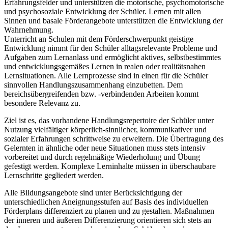
Erfahrungsfelder und unterstützen die motorische, psychomotorische
und psychosoziale Entwicklung der Schüler. Lernen mit allen
Sinnen und basale Förderangebote unterstützen die Entwicklung der
Wahrnehmung.
Unterricht an Schulen mit dem Förderschwerpunkt geistige
Entwicklung nimmt für den Schüler alltagsrelevante Probleme und
Aufgaben zum Lernanlass und ermöglicht aktives, selbstbestimmtes
und entwicklungsgemäßes Lernen in realen oder realitätsnahen
Lernsituationen. Alle Lernprozesse sind in einen für die Schüler
sinnvollen Handlungszusammenhang einzubetten. Dem
bereichsübergreifenden bzw. -verbindenden Arbeiten kommt
besondere Relevanz zu.
Ziel ist es, das vorhandene Handlungsrepertoire der Schüler unter
Nutzung vielfältiger körperlich-sinnlicher, kommunikativer und
sozialer Erfahrungen schrittweise zu erweitern. Die Übertragung des
Gelernten in ähnliche oder neue Situationen muss stets intensiv
vorbereitet und durch regelmäßige Wiederholung und Übung
gefestigt werden. Komplexe Lerninhalte müssen in überschaubare
Lernschritte gegliedert werden.
Alle Bildungsangebote sind unter Berücksichtigung der
unterschiedlichen Aneignungsstufen auf Basis des individuellen
Förderplans differenziert zu planen und zu gestalten. Maßnahmen
der inneren und äußeren Differenzierung orientieren sich stets an