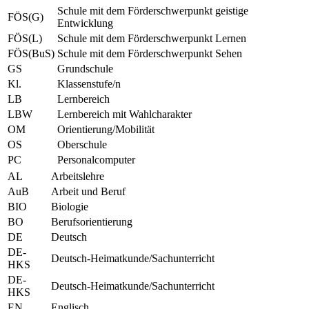
Schule mit dem Förderschwerpunkt geistige
FÖS(G)
Entwicklung
FÖS(L)
Schule mit dem Förderschwerpunkt Lernen
FÖS(BuS)
Schule mit dem Förderschwerpunkt Sehen
GS
Grundschule
Kl.
Klassenstufe/n
LB
Lernbereich
LBW
Lernbereich mit Wahlcharakter
OM
Orientierung/Mobilität
OS
Oberschule
PC
Personalcomputer
AL
Arbeitslehre
AuB
Arbeit und Beruf
BIO
Biologie
BO
Berufsorientierung
DE
Deutsch
DE-
Deutsch-Heimatkunde/Sachunterricht
HKS
DE-
Deutsch-Heimatkunde/Sachunterricht
HKS
EN
Englisch