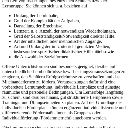
den Lernvoraussetzungen des einzelnen Schülers bzw. der
Lerngruppe. Sie können sich u. a. beziehen auf
Umfang der Lerninhalte,
Grad der Komplexität der Aufgaben,
Darstellung der Ergebnisse,
Lernzeit, u. a. Anzahl der notwendigen Wiederholungen,
Grad der Selbstständigkeit/Notwendigkeit direkter Hilfe,
Art der inhaltlichen oder methodischen Zugänge,
Art und Umfang der im Unterricht genutzten Medien,
insbesondere spezifischer didaktischer Hilfsmittel sowie
die Auswahl der Sozialformen.
Offene Unterrichtsformen sind besonders geeignet, flexibel auf
unterschiedliche Lernbedürfnisse bzw. Leistungsvoraussetzungen zu
reagieren, den Schülern Erfolgserlebnisse zu verschaffen und das
Miteinanderlernen zu fördern. Voraussetzungen dafür sind eine
vorbereitete Lernumgebung, individuelle Lernplätze und günstige
räumliche und personelle Bedingungen. Um Lernerfolge langfristig
zu sichern, sind darüber hinaus, gut strukturierte Lernphasen sowie
Trainings- und Übungseinheiten zu planen. Auf der Grundlage des
individuellen Förderplans können ergänzend individualisierende und
differenzierende Fördermaßnahmen als Gruppen- oder
Individualförderung (Förderunterricht) angeboten werden.
Die Lernprozesse sind so zu gestalten, dass Lerninhalte für die