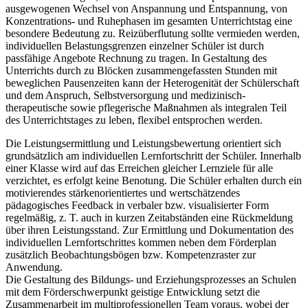
ausgewogenen Wechsel von Anspannung und Entspannung, von
Konzentrations- und Ruhephasen im gesamten Unterrichtstag eine
besondere Bedeutung zu. Reizüberflutung sollte vermieden werden,
individuellen Belastungsgrenzen einzelner Schüler ist durch
passfähige Angebote Rechnung zu tragen. In Gestaltung des
Unterrichts durch zu Blöcken zusammengefassten Stunden mit
beweglichen Pausenzeiten kann der Heterogenität der Schülerschaft
und dem Anspruch, Selbstversorgung und medizinisch-
therapeutische sowie pflegerische Maßnahmen als integralen Teil
des Unterrichtstages zu leben, flexibel entsprochen werden.
Die Leistungsermittlung und Leistungsbewertung orientiert sich
grundsätzlich am individuellen Lernfortschritt der Schüler. Innerhalb
einer Klasse wird auf das Erreichen gleicher Lernziele für alle
verzichtet, es erfolgt keine Benotung. Die Schüler erhalten durch ein
motivierendes stärkenorientiertes und wertschätzendes
pädagogisches Feedback in verbaler bzw. visualisierter Form
regelmäßig, z. T. auch in kurzen Zeitabständen eine Rückmeldung
über ihren Leistungsstand. Zur Ermittlung und Dokumentation des
individuellen Lernfortschrittes kommen neben dem Förderplan
zusätzlich Beobachtungsbögen bzw. Kompetenzraster zur
Anwendung.
Die Gestaltung des Bildungs- und Erziehungsprozesses an Schulen
mit dem Förderschwerpunkt geistige Entwicklung setzt die
Zusammenarbeit im multiprofessionellen Team voraus, wobei der