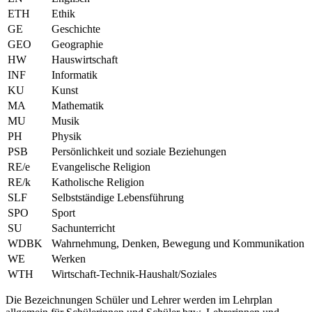
ETH
Ethik
GE
Geschichte
GEO
Geographie
HW
Hauswirtschaft
INF
Informatik
KU
Kunst
MA
Mathematik
MU
Musik
PH
Physik
PSB
Persönlichkeit und soziale Beziehungen
RE/e
Evangelische Religion
RE/k
Katholische Religion
SLF
Selbstständige Lebensführung
SPO
Sport
SU
Sachunterricht
WDBK
Wahrnehmung, Denken, Bewegung und Kommunikation
WE
Werken
WTH
Wirtschaft-Technik-Haushalt/Soziales
Die Bezeichnungen Schüler und Lehrer werden im Lehrplan