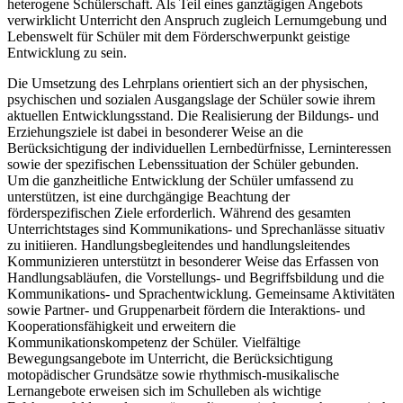
heterogene Schülerschaft. Als Teil eines ganztägigen Angebots
verwirklicht Unterricht den Anspruch zugleich Lernumgebung und
Lebenswelt für Schüler mit dem Förderschwerpunkt geistige
Entwicklung zu sein.
Die Umsetzung des Lehrplans orientiert sich an der physischen,
psychischen und sozialen Ausgangslage der Schüler sowie ihrem
aktuellen Entwicklungsstand. Die Realisierung der Bildungs- und
Erziehungsziele ist dabei in besonderer Weise an die
Berücksichtigung der individuellen Lernbedürfnisse, Lerninteressen
sowie der spezifischen Lebenssituation der Schüler gebunden.
Um die ganzheitliche Entwicklung der Schüler umfassend zu
unterstützen, ist eine durchgängige Beachtung der
förderspezifischen Ziele erforderlich. Während des gesamten
Unterrichtstages sind Kommunikations- und Sprechanlässe situativ
zu initiieren. Handlungsbegleitendes und handlungsleitendes
Kommunizieren unterstützt in besonderer Weise das Erfassen von
Handlungsabläufen, die Vorstellungs- und Begriffsbildung und die
Kommunikations- und Sprachentwicklung. Gemeinsame Aktivitäten
sowie Partner- und Gruppenarbeit fördern die Interaktions- und
Kooperationsfähigkeit und erweitern die
Kommunikationskompetenz der Schüler. Vielfältige
Bewegungsangebote im Unterricht, die Berücksichtigung
motopädischer Grundsätze sowie rhythmisch-musikalische
Lernangebote erweisen sich im Schulleben als wichtige