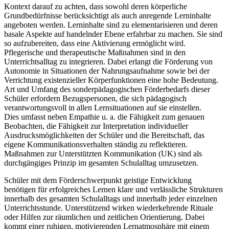
Kontext darauf zu achten, dass sowohl deren körperliche
Grundbedürfnisse berücksichtigt als auch anregende Lerninhalte
angeboten werden. Lerninhalte sind zu elementarisieren und deren
basale Aspekte auf handelnder Ebene erfahrbar zu machen. Sie sind
so aufzubereiten, dass eine Aktivierung ermöglicht wird.
Pflegerische und therapeutische Maßnahmen sind in den
Unterrichtsalltag zu integrieren. Dabei erlangt die Förderung von
Autonomie in Situationen der Nahrungsaufnahme sowie bei der
Verrichtung existenzieller Körperfunktionen eine hohe Bedeutung.
Art und Umfang des sonderpädagogischen Förderbedarfs dieser
Schüler erfordern Bezugspersonen, die sich pädagogisch
verantwortungsvoll in allen Lernsituationen auf sie einstellen.
Dies umfasst neben Empathie u. a. die Fähigkeit zum genauen
Beobachten, die Fähigkeit zur Interpretation individueller
Ausdrucksmöglichkeiten der Schüler und die Bereitschaft, das
eigene Kommunikationsverhalten ständig zu reflektieren.
Maßnahmen zur Unterstützten Kommunikation (UK) sind als
durchgängiges Prinzip im gesamten Schulalltag umzusetzen.
Schüler mit dem Förderschwerpunkt geistige Entwicklung
benötigen für erfolgreiches Lernen klare und verlässliche Strukturen
innerhalb des gesamten Schulalltags und innerhalb jeder einzelnen
Unterrichtsstunde. Unterstützend wirken wiederkehrende Rituale
oder Hilfen zur räumlichen und zeitlichen Orientierung. Dabei
kommt einer ruhigen, motivierenden Lernatmosphäre mit einem