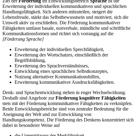
Ziel der
Förderung
im Entwicklungsbereich
Sprache
ist die
Erweiterung der individuellen kommunikativen und sprachlichen
Handlungsfähigkeit. Sich anderen mitzuteilen, steigert die
Lebensfreude, stärkt das Selbstbewusstsein und motiviert, sich die
Umwelt aktiv zu erschließen. Die Förderung kommunikativer
Fähigkeiten umfasst basale, nonverbale, mündliche und schriftliche
Kommunikationsformen und richtet sich vorrangig auf die
[Förderung Sprache]
Erweiterung der individuellen Sprechfähigkeit,
Erweiterung des Wortschatzes, einschließlich der
Begriffsbildung,
Erweiterung des Sprachverständnisses,
Entwicklung eines sprachlichen Selbstkonzeptes,
Nutzung alternativer Kommunikationshilfen,
Erweiterung kommunikativer Ausdrucksfähigkeiten.
Denk- und Sprachentwicklung stehen in enger Wechselwirkung.
Deshalb sind Angebote zur
Förderung kognitiver Fähigkeiten
stets mit der Förderung kommunikativer Fähigkeiten zu verknüpfen.
Beide Entwicklungsbereiche sind von zentraler Bedeutung für die
Aneignung der Welt und zur Entwicklung von
Handlungskompetenz. Die Förderung des Denkens konzentriert sich
dabei in besonderer Weise auf
die Unterstützung der Merkfähigkeit,