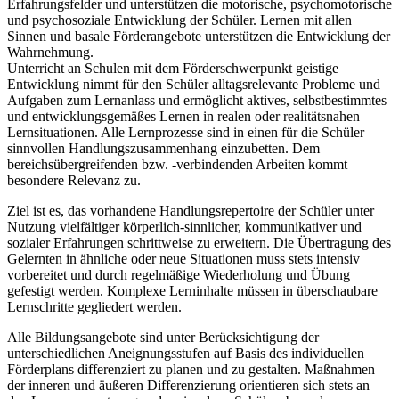
Erfahrungsfelder und unterstützen die motorische, psychomotorische
und psychosoziale Entwicklung der Schüler. Lernen mit allen
Sinnen und basale Förderangebote unterstützen die Entwicklung der
Wahrnehmung.
Unterricht an Schulen mit dem Förderschwerpunkt geistige
Entwicklung nimmt für den Schüler alltagsrelevante Probleme und
Aufgaben zum Lernanlass und ermöglicht aktives, selbstbestimmtes
und entwicklungsgemäßes Lernen in realen oder realitätsnahen
Lernsituationen. Alle Lernprozesse sind in einen für die Schüler
sinnvollen Handlungszusammenhang einzubetten. Dem
bereichsübergreifenden bzw. -verbindenden Arbeiten kommt
besondere Relevanz zu.
Ziel ist es, das vorhandene Handlungsrepertoire der Schüler unter
Nutzung vielfältiger körperlich-sinnlicher, kommunikativer und
sozialer Erfahrungen schrittweise zu erweitern. Die Übertragung des
Gelernten in ähnliche oder neue Situationen muss stets intensiv
vorbereitet und durch regelmäßige Wiederholung und Übung
gefestigt werden. Komplexe Lerninhalte müssen in überschaubare
Lernschritte gegliedert werden.
Alle Bildungsangebote sind unter Berücksichtigung der
unterschiedlichen Aneignungsstufen auf Basis des individuellen
Förderplans differenziert zu planen und zu gestalten. Maßnahmen
der inneren und äußeren Differenzierung orientieren sich stets an