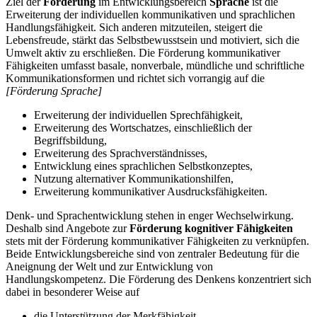
Ziel der
Förderung
im Entwicklungsbereich
Sprache
ist die
Erweiterung der individuellen kommunikativen und sprachlichen
Handlungsfähigkeit. Sich anderen mitzuteilen, steigert die
Lebensfreude, stärkt das Selbstbewusstsein und motiviert, sich die
Umwelt aktiv zu erschließen. Die Förderung kommunikativer
Fähigkeiten umfasst basale, nonverbale, mündliche und schriftliche
Kommunikationsformen und richtet sich vorrangig auf die
[Förderung Sprache]
Erweiterung der individuellen Sprechfähigkeit,
Erweiterung des Wortschatzes, einschließlich der
Begriffsbildung,
Erweiterung des Sprachverständnisses,
Entwicklung eines sprachlichen Selbstkonzeptes,
Nutzung alternativer Kommunikationshilfen,
Erweiterung kommunikativer Ausdrucksfähigkeiten.
Denk- und Sprachentwicklung stehen in enger Wechselwirkung.
Deshalb sind Angebote zur
Förderung kognitiver Fähigkeiten
stets mit der Förderung kommunikativer Fähigkeiten zu verknüpfen.
Beide Entwicklungsbereiche sind von zentraler Bedeutung für die
Aneignung der Welt und zur Entwicklung von
Handlungskompetenz. Die Förderung des Denkens konzentriert sich
dabei in besonderer Weise auf
die Unterstützung der Merkfähigkeit,