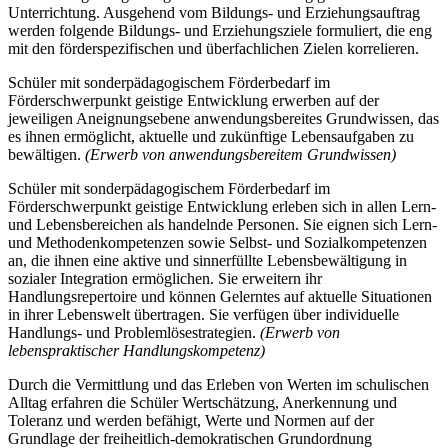
Unterrichtung. Ausgehend vom Bildungs- und Erziehungsauftrag
werden folgende Bildungs- und Erziehungsziele formuliert, die eng
mit den förderspezifischen und überfachlichen Zielen korrelieren.
Schüler mit sonderpädagogischem Förderbedarf im
Förderschwerpunkt geistige Entwicklung erwerben auf der
jeweiligen Aneignungsebene anwendungsbereites Grundwissen, das
es ihnen ermöglicht, aktuelle und zukünftige Lebensaufgaben zu
bewältigen.
(Erwerb von anwendungsbereitem Grundwissen)
Schüler mit sonderpädagogischem Förderbedarf im
Förderschwerpunkt geistige Entwicklung erleben sich in allen Lern-
und Lebensbereichen als handelnde Personen. Sie eignen sich Lern-
und Methodenkompetenzen sowie Selbst- und Sozialkompetenzen
an, die ihnen eine aktive und sinnerfüllte Lebensbewältigung in
sozialer Integration ermöglichen. Sie erweitern ihr
Handlungsrepertoire und können Gelerntes auf aktuelle Situationen
in ihrer Lebenswelt übertragen. Sie verfügen über individuelle
Handlungs- und Problemlösestrategien.
(Erwerb von
lebenspraktischer Handlungskompetenz)
Durch die Vermittlung und das Erleben von Werten im schulischen
Alltag erfahren die Schüler Wertschätzung, Anerkennung und
Toleranz und werden befähigt, Werte und Normen auf der
Grundlage der freiheitlich-demokratischen Grundordnung