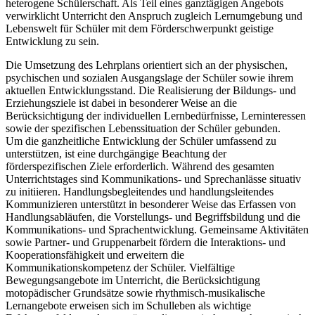
heterogene Schülerschaft. Als Teil eines ganztägigen Angebots
verwirklicht Unterricht den Anspruch zugleich Lernumgebung und
Lebenswelt für Schüler mit dem Förderschwerpunkt geistige
Entwicklung zu sein.
Die Umsetzung des Lehrplans orientiert sich an der physischen,
psychischen und sozialen Ausgangslage der Schüler sowie ihrem
aktuellen Entwicklungsstand. Die Realisierung der Bildungs- und
Erziehungsziele ist dabei in besonderer Weise an die
Berücksichtigung der individuellen Lernbedürfnisse, Lerninteressen
sowie der spezifischen Lebenssituation der Schüler gebunden.
Um die ganzheitliche Entwicklung der Schüler umfassend zu
unterstützen, ist eine durchgängige Beachtung der
förderspezifischen Ziele erforderlich. Während des gesamten
Unterrichtstages sind Kommunikations- und Sprechanlässe situativ
zu initiieren. Handlungsbegleitendes und handlungsleitendes
Kommunizieren unterstützt in besonderer Weise das Erfassen von
Handlungsabläufen, die Vorstellungs- und Begriffsbildung und die
Kommunikations- und Sprachentwicklung. Gemeinsame Aktivitäten
sowie Partner- und Gruppenarbeit fördern die Interaktions- und
Kooperationsfähigkeit und erweitern die
Kommunikationskompetenz der Schüler. Vielfältige
Bewegungsangebote im Unterricht, die Berücksichtigung
motopädischer Grundsätze sowie rhythmisch-musikalische
Lernangebote erweisen sich im Schulleben als wichtige