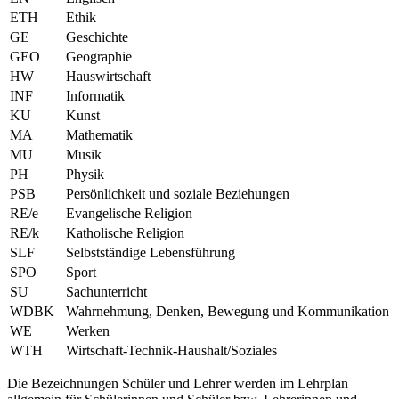
ETH
Ethik
GE
Geschichte
GEO
Geographie
HW
Hauswirtschaft
INF
Informatik
KU
Kunst
MA
Mathematik
MU
Musik
PH
Physik
PSB
Persönlichkeit und soziale Beziehungen
RE/e
Evangelische Religion
RE/k
Katholische Religion
SLF
Selbstständige Lebensführung
SPO
Sport
SU
Sachunterricht
WDBK
Wahrnehmung, Denken, Bewegung und Kommunikation
WE
Werken
WTH
Wirtschaft-Technik-Haushalt/Soziales
Die Bezeichnungen Schüler und Lehrer werden im Lehrplan