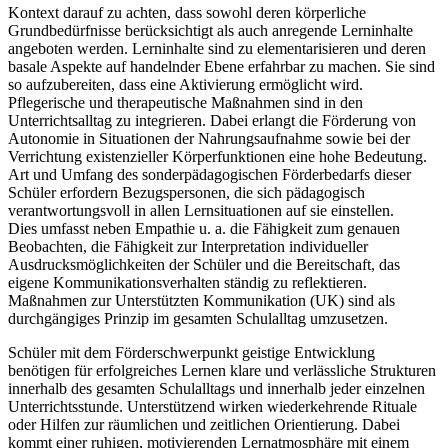
Kontext darauf zu achten, dass sowohl deren körperliche
Grundbedürfnisse berücksichtigt als auch anregende Lerninhalte
angeboten werden. Lerninhalte sind zu elementarisieren und deren
basale Aspekte auf handelnder Ebene erfahrbar zu machen. Sie sind
so aufzubereiten, dass eine Aktivierung ermöglicht wird.
Pflegerische und therapeutische Maßnahmen sind in den
Unterrichtsalltag zu integrieren. Dabei erlangt die Förderung von
Autonomie in Situationen der Nahrungsaufnahme sowie bei der
Verrichtung existenzieller Körperfunktionen eine hohe Bedeutung.
Art und Umfang des sonderpädagogischen Förderbedarfs dieser
Schüler erfordern Bezugspersonen, die sich pädagogisch
verantwortungsvoll in allen Lernsituationen auf sie einstellen.
Dies umfasst neben Empathie u. a. die Fähigkeit zum genauen
Beobachten, die Fähigkeit zur Interpretation individueller
Ausdrucksmöglichkeiten der Schüler und die Bereitschaft, das
eigene Kommunikationsverhalten ständig zu reflektieren.
Maßnahmen zur Unterstützten Kommunikation (UK) sind als
durchgängiges Prinzip im gesamten Schulalltag umzusetzen.
Schüler mit dem Förderschwerpunkt geistige Entwicklung
benötigen für erfolgreiches Lernen klare und verlässliche Strukturen
innerhalb des gesamten Schulalltags und innerhalb jeder einzelnen
Unterrichtsstunde. Unterstützend wirken wiederkehrende Rituale
oder Hilfen zur räumlichen und zeitlichen Orientierung. Dabei
kommt einer ruhigen, motivierenden Lernatmosphäre mit einem