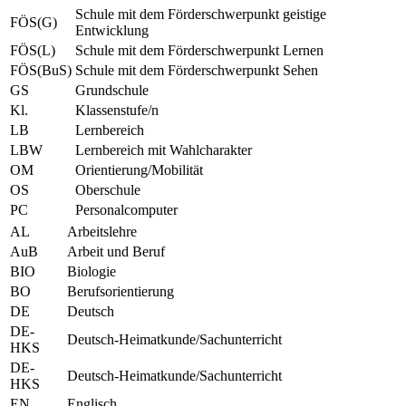
Schule mit dem Förderschwerpunkt geistige
FÖS(G)
Entwicklung
FÖS(L)
Schule mit dem Förderschwerpunkt Lernen
FÖS(BuS)
Schule mit dem Förderschwerpunkt Sehen
GS
Grundschule
Kl.
Klassenstufe/n
LB
Lernbereich
LBW
Lernbereich mit Wahlcharakter
OM
Orientierung/Mobilität
OS
Oberschule
PC
Personalcomputer
AL
Arbeitslehre
AuB
Arbeit und Beruf
BIO
Biologie
BO
Berufsorientierung
DE
Deutsch
DE-
Deutsch-Heimatkunde/Sachunterricht
HKS
DE-
Deutsch-Heimatkunde/Sachunterricht
HKS
EN
Englisch