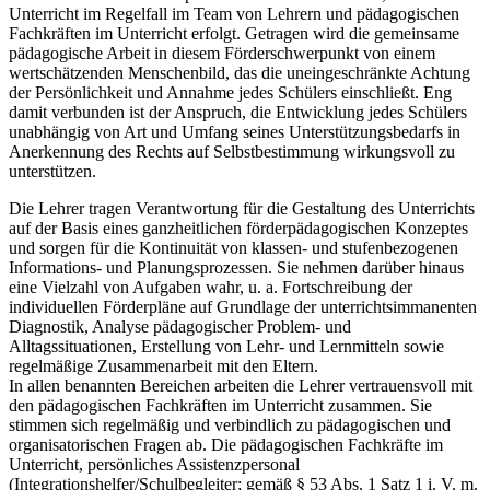
Unterricht im Regelfall im Team von Lehrern und pädagogischen
Fachkräften im Unterricht erfolgt. Getragen wird die gemeinsame
pädagogische Arbeit in diesem Förderschwerpunkt von einem
wertschätzenden Menschenbild, das die uneingeschränkte Achtung
der Persönlichkeit und Annahme jedes Schülers einschließt. Eng
damit verbunden ist der Anspruch, die Entwicklung jedes Schülers
unabhängig von Art und Umfang seines Unterstützungsbedarfs in
Anerkennung des Rechts auf Selbstbestimmung wirkungsvoll zu
unterstützen.
Die Lehrer tragen Verantwortung für die Gestaltung des Unterrichts
auf der Basis eines ganzheitlichen förderpädagogischen Konzeptes
und sorgen für die Kontinuität von klassen- und stufenbezogenen
Informations- und Planungsprozessen. Sie nehmen darüber hinaus
eine Vielzahl von Aufgaben wahr, u. a. Fortschreibung der
individuellen Förderpläne auf Grundlage der unterrichtsimmanenten
Diagnostik, Analyse pädagogischer Problem- und
Alltagssituationen, Erstellung von Lehr- und Lernmitteln sowie
regelmäßige Zusammenarbeit mit den Eltern.
In allen benannten Bereichen arbeiten die Lehrer vertrauensvoll mit
den pädagogischen Fachkräften im Unterricht zusammen. Sie
stimmen sich regelmäßig und verbindlich zu pädagogischen und
organisatorischen Fragen ab. Die pädagogischen Fachkräfte im
Unterricht, persönliches Assistenzpersonal
(Integrationshelfer/Schulbegleiter; gemäß § 53 Abs. 1 Satz 1 i. V. m.