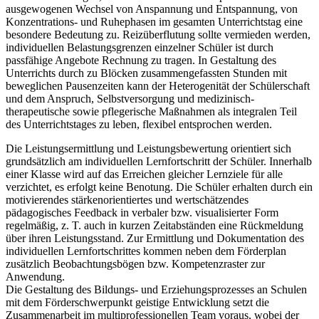
ausgewogenen Wechsel von Anspannung und Entspannung, von
Konzentrations- und Ruhephasen im gesamten Unterrichtstag eine
besondere Bedeutung zu. Reizüberflutung sollte vermieden werden,
individuellen Belastungsgrenzen einzelner Schüler ist durch
passfähige Angebote Rechnung zu tragen. In Gestaltung des
Unterrichts durch zu Blöcken zusammengefassten Stunden mit
beweglichen Pausenzeiten kann der Heterogenität der Schülerschaft
und dem Anspruch, Selbstversorgung und medizinisch-
therapeutische sowie pflegerische Maßnahmen als integralen Teil
des Unterrichtstages zu leben, flexibel entsprochen werden.
Die Leistungsermittlung und Leistungsbewertung orientiert sich
grundsätzlich am individuellen Lernfortschritt der Schüler. Innerhalb
einer Klasse wird auf das Erreichen gleicher Lernziele für alle
verzichtet, es erfolgt keine Benotung. Die Schüler erhalten durch ein
motivierendes stärkenorientiertes und wertschätzendes
pädagogisches Feedback in verbaler bzw. visualisierter Form
regelmäßig, z. T. auch in kurzen Zeitabständen eine Rückmeldung
über ihren Leistungsstand. Zur Ermittlung und Dokumentation des
individuellen Lernfortschrittes kommen neben dem Förderplan
zusätzlich Beobachtungsbögen bzw. Kompetenzraster zur
Anwendung.
Die Gestaltung des Bildungs- und Erziehungsprozesses an Schulen
mit dem Förderschwerpunkt geistige Entwicklung setzt die
Zusammenarbeit im multiprofessionellen Team voraus, wobei der