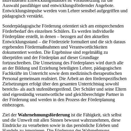
individuellen Entwicklungsstandes ist Voraussetzung für die
Auswahl passfähiger und entwicklungsfördernder Angebote.
Entwicklungsimpulse werden vom Lehrer sensibel aufgegriffen und
pädagogisch verstärkt.
Sonderpädagogische Förderung orientiert sich am entsprechenden
Förderbedarf des einzelnen Schülers. Es werden individuelle
Förderpläne erstellt, in denen – bezogen auf den aktuellen
Entwicklungsstand – die Förderziele formuliert und die sich daraus
ergebenden Fördermaßnahmen und Verantwortlichkeiten
dokumentiert werden. Die Ergebnisse sind regelmäßig zu
überprüfen und der Förderplan auf dieser Grundlage
fortzuschreiben. Die Umsetzung des Förderplanes wird durch alle
an der Bildung und Erziehung beteiligten Lehrer, pädagogischen
Fachkräfte im Unterricht sowie dem medizinisch-therapeutischen
Personal gemeinsam realisiert. Die Arbeit an den förderspezifischen
Zielsetzungen erfolgt über den gesamten Unterrichtstag sowohl
bereichs- als auch stufenübergreifend. Der Schüler und seine Eltern
sind eigenständig verantwortliche und gleichberechtigte Partner in
der Förderung und werden in den Prozess der Förderplanung
einbezogen.
Ziel der
Wahrnehmungsförderung
ist die Fähigkeit, sich selbst
und die Umwelt mit allen Sinnen bewusst wahrzunehmen, diese
Eindrücke zu verarbeiten sowie in das persönliche Erleben und
Handeln zu integrieren. Die Förderung der Wahrnehmung