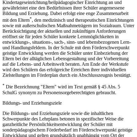
Kindertageseinrichtung/heilpädagogischer Einrichtung an und
gewährleistet eine den Bedürfnissen ihrer Schüler angemessene
Bildung und Erziehung. Dabei erfolgt eine enge Zusammenarbeit
*
mit den Eltern
, den medizinisch und therapeutischen Einrichtungen
sowie mit außerschulischen Maßnahmeträgern im Sozialraum. Unter
Berücksichtigung der aktuellen und zukünftigen Anforderungen
eröffnet sie für jeden Schüler konkrete Lernmöglichkeiten in
entwicklungs-, situations-, sach-, sinn- und lebensbezogenen Lern-
und Handlungsfeldern. In der Schule mit dem Förderschwerpunkt
geistige Entwicklung werden die Schüler unter Einbeziehung der
Eltern bei der alltäglichen Lebensgestaltung und der Vorbereitung
auf die Lebens- und Arbeitswelt beraten. Am Ende der Werkstufe
wird den Schülern das erfolgreiche Erreichen ihrer individuellen
Zielstellungen im Förderplan durch ein Abschlusszeugnis bestätigt.
*
Die Bezeichnung "Eltern" wird im Text gemäß § 45 Abs. 5
SchulG synonym zu Personensorgeberechtigten gebraucht.
Bildungs- und Erziehungsziele
Die Bildungs- und Erziehungsziele sowie die inhaltlichen
Schwerpunkte des Lehrplans betonen in spezifischer Weise die
ganzheitliche Persönlichkeitsentwicklung der Schüler mit
sonderpädagogischem Förderbedarf im Förderschwerpunkt geistige
Entwicklung und gelten grundsätzlich unabhängig vom Ort der