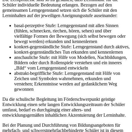
Schüler individuelle Bedeutung erlangen. Bezogen auf den
gemeinsamen Lerngegenstand setzen sich die Schüler mit den
Lerninhalten auf der jeweiligen Aneignungsstufe auseinander:
basal-perzeptive Stufe: Lerngegenstand mit allen Sinnen
(fühlen, schmecken, riechen, hören, sehen) und über
vielfältige Formen der Bewegung (sich selbst bewegen oder
bewegt werden) erkunden und kennenlernen
konkret-gegenständliche Stufe: Lerngegenstand durch aktives,
konkret-gegenständliches Tun erkunden und kennenlernen
anschauliche Stufe: mit Hilfe von Modellen, Nachbildungen,
Bildern oder durch Rollenspiele verstehen und ein inneres
„Bild“ vom Lerngegenstand entwickeln
abstrakt-begriffliche Stufe: Lerngegenstand mit Hilfe von
Zeichen und Symbolen wahrnehmen, erkunden und
verstehen; Erkenntnisse werden auf gedanklichem Weg
gewonnen
Da die schulische Begleitung im Förderschwerpunkt geistige
Entwicklung einen sehr langen Entwicklungszeitraum der Schüler
umfasst, bedarf es durchgängig einer alters- und
entwicklungsgemäßen inhaltlichen Akzentuierung der Lerninhalte.
Bei der Planung und Durchführung von Bildungsangeboten für
mehrfach- und schwerstmehrfachbehinderte Schüler ist in diesem