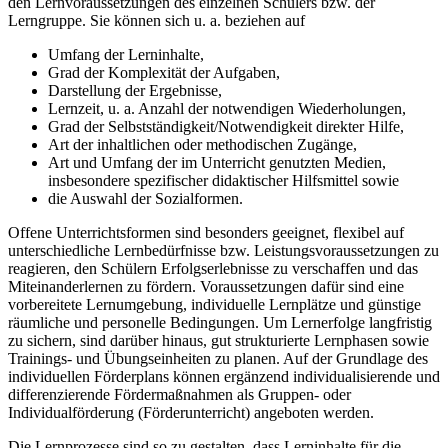
den Lernvoraussetzungen des einzelnen Schülers bzw. der
Lerngruppe. Sie können sich u. a. beziehen auf
Umfang der Lerninhalte,
Grad der Komplexität der Aufgaben,
Darstellung der Ergebnisse,
Lernzeit, u. a. Anzahl der notwendigen Wiederholungen,
Grad der Selbstständigkeit/Notwendigkeit direkter Hilfe,
Art der inhaltlichen oder methodischen Zugänge,
Art und Umfang der im Unterricht genutzten Medien,
insbesondere spezifischer didaktischer Hilfsmittel sowie
die Auswahl der Sozialformen.
Offene Unterrichtsformen sind besonders geeignet, flexibel auf
unterschiedliche Lernbedürfnisse bzw. Leistungsvoraussetzungen zu
reagieren, den Schülern Erfolgserlebnisse zu verschaffen und das
Miteinanderlernen zu fördern. Voraussetzungen dafür sind eine
vorbereitete Lernumgebung, individuelle Lernplätze und günstige
räumliche und personelle Bedingungen. Um Lernerfolge langfristig
zu sichern, sind darüber hinaus, gut strukturierte Lernphasen sowie
Trainings- und Übungseinheiten zu planen. Auf der Grundlage des
individuellen Förderplans können ergänzend individualisierende und
differenzierende Fördermaßnahmen als Gruppen- oder
Individualförderung (Förderunterricht) angeboten werden.
Die Lernprozesse sind so zu gestalten, dass Lerninhalte für die