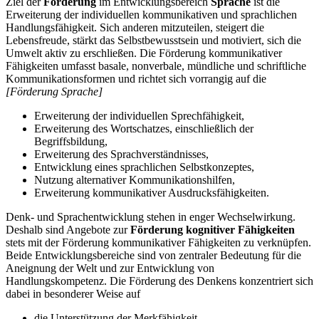
Ziel der
Förderung
im Entwicklungsbereich
Sprache
ist die
Erweiterung der individuellen kommunikativen und sprachlichen
Handlungsfähigkeit. Sich anderen mitzuteilen, steigert die
Lebensfreude, stärkt das Selbstbewusstsein und motiviert, sich die
Umwelt aktiv zu erschließen. Die Förderung kommunikativer
Fähigkeiten umfasst basale, nonverbale, mündliche und schriftliche
Kommunikationsformen und richtet sich vorrangig auf die
[Förderung Sprache]
Erweiterung der individuellen Sprechfähigkeit,
Erweiterung des Wortschatzes, einschließlich der
Begriffsbildung,
Erweiterung des Sprachverständnisses,
Entwicklung eines sprachlichen Selbstkonzeptes,
Nutzung alternativer Kommunikationshilfen,
Erweiterung kommunikativer Ausdrucksfähigkeiten.
Denk- und Sprachentwicklung stehen in enger Wechselwirkung.
Deshalb sind Angebote zur
Förderung kognitiver Fähigkeiten
stets mit der Förderung kommunikativer Fähigkeiten zu verknüpfen.
Beide Entwicklungsbereiche sind von zentraler Bedeutung für die
Aneignung der Welt und zur Entwicklung von
Handlungskompetenz. Die Förderung des Denkens konzentriert sich
dabei in besonderer Weise auf
die Unterstützung der Merkfähigkeit,