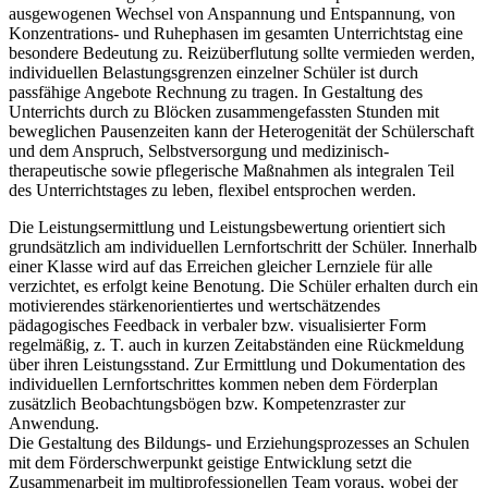
ausgewogenen Wechsel von Anspannung und Entspannung, von
Konzentrations- und Ruhephasen im gesamten Unterrichtstag eine
besondere Bedeutung zu. Reizüberflutung sollte vermieden werden,
individuellen Belastungsgrenzen einzelner Schüler ist durch
passfähige Angebote Rechnung zu tragen. In Gestaltung des
Unterrichts durch zu Blöcken zusammengefassten Stunden mit
beweglichen Pausenzeiten kann der Heterogenität der Schülerschaft
und dem Anspruch, Selbstversorgung und medizinisch-
therapeutische sowie pflegerische Maßnahmen als integralen Teil
des Unterrichtstages zu leben, flexibel entsprochen werden.
Die Leistungsermittlung und Leistungsbewertung orientiert sich
grundsätzlich am individuellen Lernfortschritt der Schüler. Innerhalb
einer Klasse wird auf das Erreichen gleicher Lernziele für alle
verzichtet, es erfolgt keine Benotung. Die Schüler erhalten durch ein
motivierendes stärkenorientiertes und wertschätzendes
pädagogisches Feedback in verbaler bzw. visualisierter Form
regelmäßig, z. T. auch in kurzen Zeitabständen eine Rückmeldung
über ihren Leistungsstand. Zur Ermittlung und Dokumentation des
individuellen Lernfortschrittes kommen neben dem Förderplan
zusätzlich Beobachtungsbögen bzw. Kompetenzraster zur
Anwendung.
Die Gestaltung des Bildungs- und Erziehungsprozesses an Schulen
mit dem Förderschwerpunkt geistige Entwicklung setzt die
Zusammenarbeit im multiprofessionellen Team voraus, wobei der