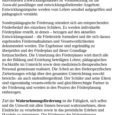
individuellen Entwicklungsstandes ist Voraussetzung für die
Auswahl passfähiger und entwicklungsfördernder Angebote.
Entwicklungsimpulse werden vom Lehrer sensibel aufgegriffen und
pädagogisch verstärkt.
Sonderpädagogische Förderung orientiert sich am entsprechenden
Förderbedarf des einzelnen Schülers. Es werden individuelle
Förderpläne erstellt, in denen – bezogen auf den aktuellen
Entwicklungsstand – die Förderziele formuliert und die sich daraus
ergebenden Fördermaßnahmen und Verantwortlichkeiten
dokumentiert werden. Die Ergebnisse sind regelmäßig zu
überprüfen und der Förderplan auf dieser Grundlage
fortzuschreiben. Die Umsetzung des Förderplanes wird durch alle
an der Bildung und Erziehung beteiligten Lehrer, pädagogischen
Fachkräfte im Unterricht sowie dem medizinisch-therapeutischen
Personal gemeinsam realisiert. Die Arbeit an den förderspezifischen
Zielsetzungen erfolgt über den gesamten Unterrichtstag sowohl
bereichs- als auch stufenübergreifend. Der Schüler und seine Eltern
sind eigenständig verantwortliche und gleichberechtigte Partner in
der Förderung und werden in den Prozess der Förderplanung
einbezogen.
Ziel der
Wahrnehmungsförderung
ist die Fähigkeit, sich selbst
und die Umwelt mit allen Sinnen bewusst wahrzunehmen, diese
Eindrücke zu verarbeiten sowie in das persönliche Erleben und
Handeln zu integrieren. Die Förderung der Wahrnehmung