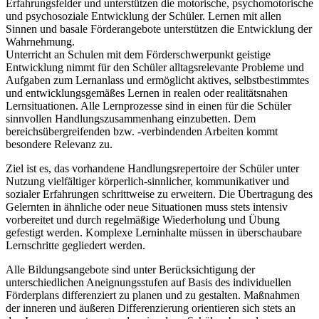
Erfahrungsfelder und unterstützen die motorische, psychomotorische
und psychosoziale Entwicklung der Schüler. Lernen mit allen
Sinnen und basale Förderangebote unterstützen die Entwicklung der
Wahrnehmung.
Unterricht an Schulen mit dem Förderschwerpunkt geistige
Entwicklung nimmt für den Schüler alltagsrelevante Probleme und
Aufgaben zum Lernanlass und ermöglicht aktives, selbstbestimmtes
und entwicklungsgemäßes Lernen in realen oder realitätsnahen
Lernsituationen. Alle Lernprozesse sind in einen für die Schüler
sinnvollen Handlungszusammenhang einzubetten. Dem
bereichsübergreifenden bzw. -verbindenden Arbeiten kommt
besondere Relevanz zu.
Ziel ist es, das vorhandene Handlungsrepertoire der Schüler unter
Nutzung vielfältiger körperlich-sinnlicher, kommunikativer und
sozialer Erfahrungen schrittweise zu erweitern. Die Übertragung des
Gelernten in ähnliche oder neue Situationen muss stets intensiv
vorbereitet und durch regelmäßige Wiederholung und Übung
gefestigt werden. Komplexe Lerninhalte müssen in überschaubare
Lernschritte gegliedert werden.
Alle Bildungsangebote sind unter Berücksichtigung der
unterschiedlichen Aneignungsstufen auf Basis des individuellen
Förderplans differenziert zu planen und zu gestalten. Maßnahmen
der inneren und äußeren Differenzierung orientieren sich stets an