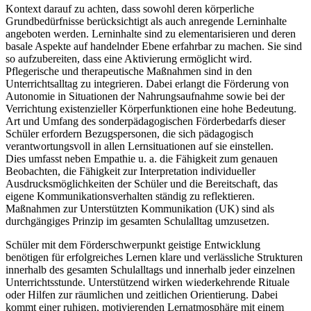
Kontext darauf zu achten, dass sowohl deren körperliche
Grundbedürfnisse berücksichtigt als auch anregende Lerninhalte
angeboten werden. Lerninhalte sind zu elementarisieren und deren
basale Aspekte auf handelnder Ebene erfahrbar zu machen. Sie sind
so aufzubereiten, dass eine Aktivierung ermöglicht wird.
Pflegerische und therapeutische Maßnahmen sind in den
Unterrichtsalltag zu integrieren. Dabei erlangt die Förderung von
Autonomie in Situationen der Nahrungsaufnahme sowie bei der
Verrichtung existenzieller Körperfunktionen eine hohe Bedeutung.
Art und Umfang des sonderpädagogischen Förderbedarfs dieser
Schüler erfordern Bezugspersonen, die sich pädagogisch
verantwortungsvoll in allen Lernsituationen auf sie einstellen.
Dies umfasst neben Empathie u. a. die Fähigkeit zum genauen
Beobachten, die Fähigkeit zur Interpretation individueller
Ausdrucksmöglichkeiten der Schüler und die Bereitschaft, das
eigene Kommunikationsverhalten ständig zu reflektieren.
Maßnahmen zur Unterstützten Kommunikation (UK) sind als
durchgängiges Prinzip im gesamten Schulalltag umzusetzen.
Schüler mit dem Förderschwerpunkt geistige Entwicklung
benötigen für erfolgreiches Lernen klare und verlässliche Strukturen
innerhalb des gesamten Schulalltags und innerhalb jeder einzelnen
Unterrichtsstunde. Unterstützend wirken wiederkehrende Rituale
oder Hilfen zur räumlichen und zeitlichen Orientierung. Dabei
kommt einer ruhigen, motivierenden Lernatmosphäre mit einem