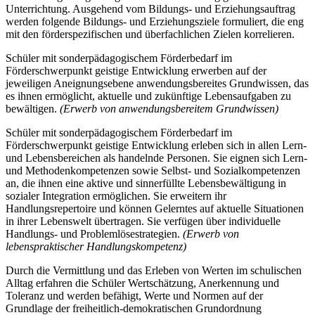
Unterrichtung. Ausgehend vom Bildungs- und Erziehungsauftrag
werden folgende Bildungs- und Erziehungsziele formuliert, die eng
mit den förderspezifischen und überfachlichen Zielen korrelieren.
Schüler mit sonderpädagogischem Förderbedarf im
Förderschwerpunkt geistige Entwicklung erwerben auf der
jeweiligen Aneignungsebene anwendungsbereites Grundwissen, das
es ihnen ermöglicht, aktuelle und zukünftige Lebensaufgaben zu
bewältigen.
(Erwerb von anwendungsbereitem Grundwissen)
Schüler mit sonderpädagogischem Förderbedarf im
Förderschwerpunkt geistige Entwicklung erleben sich in allen Lern-
und Lebensbereichen als handelnde Personen. Sie eignen sich Lern-
und Methodenkompetenzen sowie Selbst- und Sozialkompetenzen
an, die ihnen eine aktive und sinnerfüllte Lebensbewältigung in
sozialer Integration ermöglichen. Sie erweitern ihr
Handlungsrepertoire und können Gelerntes auf aktuelle Situationen
in ihrer Lebenswelt übertragen. Sie verfügen über individuelle
Handlungs- und Problemlösestrategien.
(Erwerb von
lebenspraktischer Handlungskompetenz)
Durch die Vermittlung und das Erleben von Werten im schulischen
Alltag erfahren die Schüler Wertschätzung, Anerkennung und
Toleranz und werden befähigt, Werte und Normen auf der
Grundlage der freiheitlich-demokratischen Grundordnung