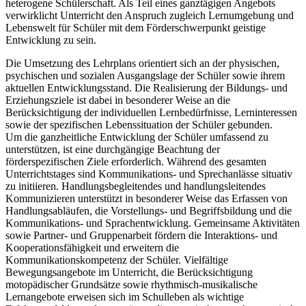
heterogene Schülerschaft. Als Teil eines ganztägigen Angebots
verwirklicht Unterricht den Anspruch zugleich Lernumgebung und
Lebenswelt für Schüler mit dem Förderschwerpunkt geistige
Entwicklung zu sein.
Die Umsetzung des Lehrplans orientiert sich an der physischen,
psychischen und sozialen Ausgangslage der Schüler sowie ihrem
aktuellen Entwicklungsstand. Die Realisierung der Bildungs- und
Erziehungsziele ist dabei in besonderer Weise an die
Berücksichtigung der individuellen Lernbedürfnisse, Lerninteressen
sowie der spezifischen Lebenssituation der Schüler gebunden.
Um die ganzheitliche Entwicklung der Schüler umfassend zu
unterstützen, ist eine durchgängige Beachtung der
förderspezifischen Ziele erforderlich. Während des gesamten
Unterrichtstages sind Kommunikations- und Sprechanlässe situativ
zu initiieren. Handlungsbegleitendes und handlungsleitendes
Kommunizieren unterstützt in besonderer Weise das Erfassen von
Handlungsabläufen, die Vorstellungs- und Begriffsbildung und die
Kommunikations- und Sprachentwicklung. Gemeinsame Aktivitäten
sowie Partner- und Gruppenarbeit fördern die Interaktions- und
Kooperationsfähigkeit und erweitern die
Kommunikationskompetenz der Schüler. Vielfältige
Bewegungsangebote im Unterricht, die Berücksichtigung
motopädischer Grundsätze sowie rhythmisch-musikalische
Lernangebote erweisen sich im Schulleben als wichtige