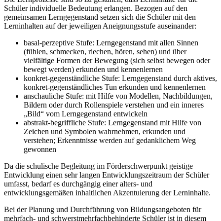
Schüler individuelle Bedeutung erlangen. Bezogen auf den
gemeinsamen Lerngegenstand setzen sich die Schüler mit den
Lerninhalten auf der jeweiligen Aneignungsstufe auseinander:
basal-perzeptive Stufe: Lerngegenstand mit allen Sinnen
(fühlen, schmecken, riechen, hören, sehen) und über
vielfältige Formen der Bewegung (sich selbst bewegen oder
bewegt werden) erkunden und kennenlernen
konkret-gegenständliche Stufe: Lerngegenstand durch aktives,
konkret-gegenständliches Tun erkunden und kennenlernen
anschauliche Stufe: mit Hilfe von Modellen, Nachbildungen,
Bildern oder durch Rollenspiele verstehen und ein inneres
„Bild“ vom Lerngegenstand entwickeln
abstrakt-begriffliche Stufe: Lerngegenstand mit Hilfe von
Zeichen und Symbolen wahrnehmen, erkunden und
verstehen; Erkenntnisse werden auf gedanklichem Weg
gewonnen
Da die schulische Begleitung im Förderschwerpunkt geistige
Entwicklung einen sehr langen Entwicklungszeitraum der Schüler
umfasst, bedarf es durchgängig einer alters- und
entwicklungsgemäßen inhaltlichen Akzentuierung der Lerninhalte.
Bei der Planung und Durchführung von Bildungsangeboten für
mehrfach- und schwerstmehrfachbehinderte Schüler ist in diesem