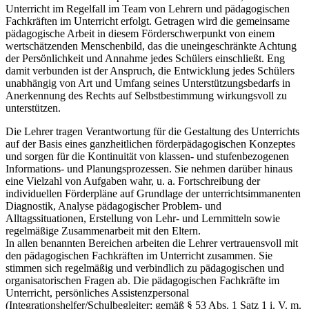
Unterricht im Regelfall im Team von Lehrern und pädagogischen
Fachkräften im Unterricht erfolgt. Getragen wird die gemeinsame
pädagogische Arbeit in diesem Förderschwerpunkt von einem
wertschätzenden Menschenbild, das die uneingeschränkte Achtung
der Persönlichkeit und Annahme jedes Schülers einschließt. Eng
damit verbunden ist der Anspruch, die Entwicklung jedes Schülers
unabhängig von Art und Umfang seines Unterstützungsbedarfs in
Anerkennung des Rechts auf Selbstbestimmung wirkungsvoll zu
unterstützen.
Die Lehrer tragen Verantwortung für die Gestaltung des Unterrichts
auf der Basis eines ganzheitlichen förderpädagogischen Konzeptes
und sorgen für die Kontinuität von klassen- und stufenbezogenen
Informations- und Planungsprozessen. Sie nehmen darüber hinaus
eine Vielzahl von Aufgaben wahr, u. a. Fortschreibung der
individuellen Förderpläne auf Grundlage der unterrichtsimmanenten
Diagnostik, Analyse pädagogischer Problem- und
Alltagssituationen, Erstellung von Lehr- und Lernmitteln sowie
regelmäßige Zusammenarbeit mit den Eltern.
In allen benannten Bereichen arbeiten die Lehrer vertrauensvoll mit
den pädagogischen Fachkräften im Unterricht zusammen. Sie
stimmen sich regelmäßig und verbindlich zu pädagogischen und
organisatorischen Fragen ab. Die pädagogischen Fachkräfte im
Unterricht, persönliches Assistenzpersonal
(Integrationshelfer/Schulbegleiter; gemäß § 53 Abs. 1 Satz 1 i. V. m.