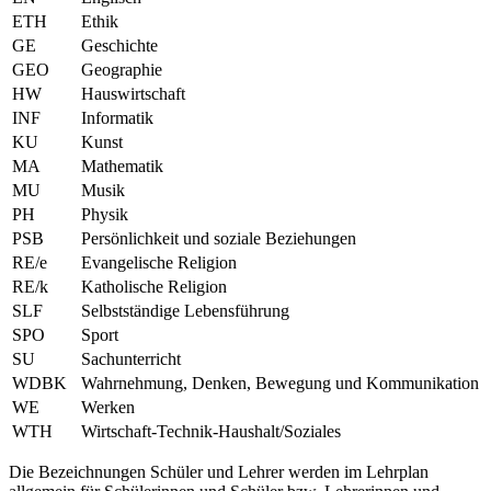
ETH
Ethik
GE
Geschichte
GEO
Geographie
HW
Hauswirtschaft
INF
Informatik
KU
Kunst
MA
Mathematik
MU
Musik
PH
Physik
PSB
Persönlichkeit und soziale Beziehungen
RE/e
Evangelische Religion
RE/k
Katholische Religion
SLF
Selbstständige Lebensführung
SPO
Sport
SU
Sachunterricht
WDBK
Wahrnehmung, Denken, Bewegung und Kommunikation
WE
Werken
WTH
Wirtschaft-Technik-Haushalt/Soziales
Die Bezeichnungen Schüler und Lehrer werden im Lehrplan