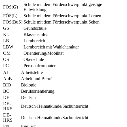
Schule mit dem Förderschwerpunkt geistige
FÖS(G)
Entwicklung
FÖS(L)
Schule mit dem Förderschwerpunkt Lernen
FÖS(BuS)
Schule mit dem Förderschwerpunkt Sehen
GS
Grundschule
Kl.
Klassenstufe/n
LB
Lernbereich
LBW
Lernbereich mit Wahlcharakter
OM
Orientierung/Mobilität
OS
Oberschule
PC
Personalcomputer
AL
Arbeitslehre
AuB
Arbeit und Beruf
BIO
Biologie
BO
Berufsorientierung
DE
Deutsch
DE-
Deutsch-Heimatkunde/Sachunterricht
HKS
DE-
Deutsch-Heimatkunde/Sachunterricht
HKS
EN
Englisch