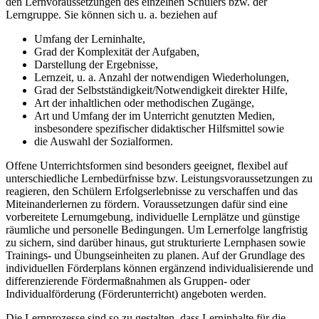
den Lernvoraussetzungen des einzelnen Schülers bzw. der
Lerngruppe. Sie können sich u. a. beziehen auf
Umfang der Lerninhalte,
Grad der Komplexität der Aufgaben,
Darstellung der Ergebnisse,
Lernzeit, u. a. Anzahl der notwendigen Wiederholungen,
Grad der Selbstständigkeit/Notwendigkeit direkter Hilfe,
Art der inhaltlichen oder methodischen Zugänge,
Art und Umfang der im Unterricht genutzten Medien,
insbesondere spezifischer didaktischer Hilfsmittel sowie
die Auswahl der Sozialformen.
Offene Unterrichtsformen sind besonders geeignet, flexibel auf
unterschiedliche Lernbedürfnisse bzw. Leistungsvoraussetzungen zu
reagieren, den Schülern Erfolgserlebnisse zu verschaffen und das
Miteinanderlernen zu fördern. Voraussetzungen dafür sind eine
vorbereitete Lernumgebung, individuelle Lernplätze und günstige
räumliche und personelle Bedingungen. Um Lernerfolge langfristig
zu sichern, sind darüber hinaus, gut strukturierte Lernphasen sowie
Trainings- und Übungseinheiten zu planen. Auf der Grundlage des
individuellen Förderplans können ergänzend individualisierende und
differenzierende Fördermaßnahmen als Gruppen- oder
Individualförderung (Förderunterricht) angeboten werden.
Die Lernprozesse sind so zu gestalten, dass Lerninhalte für die