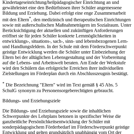
Kindertageseinrichtung/heilpädagogischer Einrichtung an und
gewährleistet eine den Bedürfnissen ihrer Schüler angemessene
Bildung und Erziehung. Dabei erfolgt eine enge Zusammenarbeit
*
mit den Eltern
, den medizinisch und therapeutischen Einrichtungen
sowie mit außerschulischen Maßnahmeträgern im Sozialraum. Unter
Berücksichtigung der aktuellen und zukünftigen Anforderungen
eröffnet sie für jeden Schüler konkrete Lernmöglichkeiten in
entwicklungs-, situations-, sach-, sinn- und lebensbezogenen Lern-
und Handlungsfeldern. In der Schule mit dem Förderschwerpunkt
geistige Entwicklung werden die Schüler unter Einbeziehung der
Eltern bei der alltäglichen Lebensgestaltung und der Vorbereitung
auf die Lebens- und Arbeitswelt beraten. Am Ende der Werkstufe
wird den Schülern das erfolgreiche Erreichen ihrer individuellen
Zielstellungen im Förderplan durch ein Abschlusszeugnis bestätigt.
*
Die Bezeichnung "Eltern" wird im Text gemäß § 45 Abs. 5
SchulG synonym zu Personensorgeberechtigten gebraucht.
Bildungs- und Erziehungsziele
Die Bildungs- und Erziehungsziele sowie die inhaltlichen
Schwerpunkte des Lehrplans betonen in spezifischer Weise die
ganzheitliche Persönlichkeitsentwicklung der Schüler mit
sonderpädagogischem Förderbedarf im Förderschwerpunkt geistige
Entwicklung und gelten grundsätzlich unabhängig vom Ort der