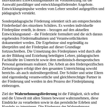
individuellen Entwicklungsstandes ist Voraussetzung für die
Auswahl passfähiger und entwicklungsfördernder Angebote.
Entwicklungsimpulse werden vom Lehrer sensibel aufgegriffen und
pädagogisch verstärkt.
Sonderpädagogische Förderung orientiert sich am entsprechenden
Förderbedarf des einzelnen Schülers. Es werden individuelle
Förderpläne erstellt, in denen – bezogen auf den aktuellen
Entwicklungsstand – die Förderziele formuliert und die sich daraus
ergebenden Fördermaßnahmen und Verantwortlichkeiten
dokumentiert werden. Die Ergebnisse sind regelmäßig zu
überprüfen und der Förderplan auf dieser Grundlage
fortzuschreiben. Die Umsetzung des Förderplanes wird durch alle
an der Bildung und Erziehung beteiligten Lehrer, pädagogischen
Fachkräfte im Unterricht sowie dem medizinisch-therapeutischen
Personal gemeinsam realisiert. Die Arbeit an den förderspezifischen
Zielsetzungen erfolgt über den gesamten Unterrichtstag sowohl
bereichs- als auch stufenübergreifend. Der Schüler und seine Eltern
sind eigenständig verantwortliche und gleichberechtigte Partner in
der Förderung und werden in den Prozess der Förderplanung
einbezogen.
Ziel der
Wahrnehmungsförderung
ist die Fähigkeit, sich selbst
und die Umwelt mit allen Sinnen bewusst wahrzunehmen, diese
Eindrücke zu verarbeiten sowie in das persönliche Erleben und
Handeln zu integrieren. Die Förderung der Wahrnehmung