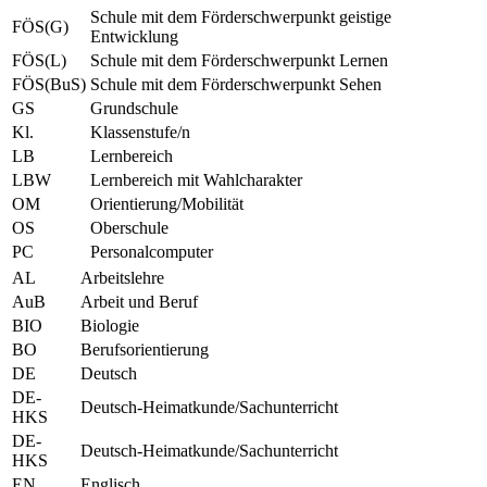
Schule mit dem Förderschwerpunkt geistige
FÖS(G)
Entwicklung
FÖS(L)
Schule mit dem Förderschwerpunkt Lernen
FÖS(BuS)
Schule mit dem Förderschwerpunkt Sehen
GS
Grundschule
Kl.
Klassenstufe/n
LB
Lernbereich
LBW
Lernbereich mit Wahlcharakter
OM
Orientierung/Mobilität
OS
Oberschule
PC
Personalcomputer
AL
Arbeitslehre
AuB
Arbeit und Beruf
BIO
Biologie
BO
Berufsorientierung
DE
Deutsch
DE-
Deutsch-Heimatkunde/Sachunterricht
HKS
DE-
Deutsch-Heimatkunde/Sachunterricht
HKS
EN
Englisch