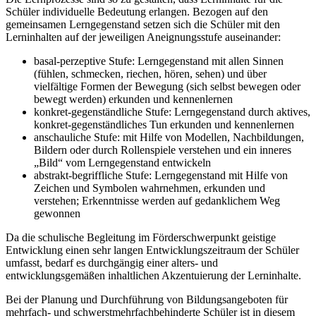
Schüler individuelle Bedeutung erlangen. Bezogen auf den
gemeinsamen Lerngegenstand setzen sich die Schüler mit den
Lerninhalten auf der jeweiligen Aneignungsstufe auseinander:
basal-perzeptive Stufe: Lerngegenstand mit allen Sinnen
(fühlen, schmecken, riechen, hören, sehen) und über
vielfältige Formen der Bewegung (sich selbst bewegen oder
bewegt werden) erkunden und kennenlernen
konkret-gegenständliche Stufe: Lerngegenstand durch aktives,
konkret-gegenständliches Tun erkunden und kennenlernen
anschauliche Stufe: mit Hilfe von Modellen, Nachbildungen,
Bildern oder durch Rollenspiele verstehen und ein inneres
„Bild“ vom Lerngegenstand entwickeln
abstrakt-begriffliche Stufe: Lerngegenstand mit Hilfe von
Zeichen und Symbolen wahrnehmen, erkunden und
verstehen; Erkenntnisse werden auf gedanklichem Weg
gewonnen
Da die schulische Begleitung im Förderschwerpunkt geistige
Entwicklung einen sehr langen Entwicklungszeitraum der Schüler
umfasst, bedarf es durchgängig einer alters- und
entwicklungsgemäßen inhaltlichen Akzentuierung der Lerninhalte.
Bei der Planung und Durchführung von Bildungsangeboten für
mehrfach- und schwerstmehrfachbehinderte Schüler ist in diesem