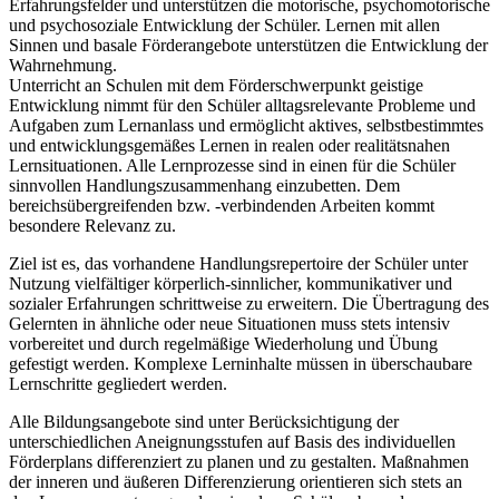
Erfahrungsfelder und unterstützen die motorische, psychomotorische
und psychosoziale Entwicklung der Schüler. Lernen mit allen
Sinnen und basale Förderangebote unterstützen die Entwicklung der
Wahrnehmung.
Unterricht an Schulen mit dem Förderschwerpunkt geistige
Entwicklung nimmt für den Schüler alltagsrelevante Probleme und
Aufgaben zum Lernanlass und ermöglicht aktives, selbstbestimmtes
und entwicklungsgemäßes Lernen in realen oder realitätsnahen
Lernsituationen. Alle Lernprozesse sind in einen für die Schüler
sinnvollen Handlungszusammenhang einzubetten. Dem
bereichsübergreifenden bzw. -verbindenden Arbeiten kommt
besondere Relevanz zu.
Ziel ist es, das vorhandene Handlungsrepertoire der Schüler unter
Nutzung vielfältiger körperlich-sinnlicher, kommunikativer und
sozialer Erfahrungen schrittweise zu erweitern. Die Übertragung des
Gelernten in ähnliche oder neue Situationen muss stets intensiv
vorbereitet und durch regelmäßige Wiederholung und Übung
gefestigt werden. Komplexe Lerninhalte müssen in überschaubare
Lernschritte gegliedert werden.
Alle Bildungsangebote sind unter Berücksichtigung der
unterschiedlichen Aneignungsstufen auf Basis des individuellen
Förderplans differenziert zu planen und zu gestalten. Maßnahmen
der inneren und äußeren Differenzierung orientieren sich stets an