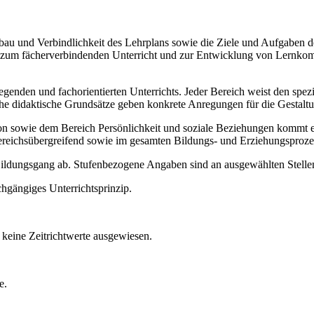
Aufbau und Verbindlichkeit des Lehrplans sowie die Ziele und Aufgaben
ise zum fächerverbindenden Unterricht und zur Entwicklung von Lernko
legenden und fachorientierten Unterrichts. Jeder Bereich weist den spe
sche didaktische Grundsätze geben konkrete Anregungen für die Gestalt
ie dem Bereich Persönlichkeit und soziale Beziehungen kommt ein b
ereichsübergreifend sowie im gesamten Bildungs- und Erziehungsproze
 Bildungsgang ab. Stufenbezogene Angaben sind an ausgewählten Stellen
chgängiges Unterrichtsprinzip.
keine Zeitrichtwerte ausgewiesen.
e.