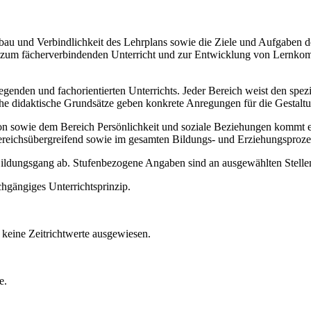
Aufbau und Verbindlichkeit des Lehrplans sowie die Ziele und Aufgaben
ise zum fächerverbindenden Unterricht und zur Entwicklung von Lernko
legenden und fachorientierten Unterrichts. Jeder Bereich weist den spe
sche didaktische Grundsätze geben konkrete Anregungen für die Gestalt
ie dem Bereich Persönlichkeit und soziale Beziehungen kommt ein b
ereichsübergreifend sowie im gesamten Bildungs- und Erziehungsproze
 Bildungsgang ab. Stufenbezogene Angaben sind an ausgewählten Stellen
chgängiges Unterrichtsprinzip.
keine Zeitrichtwerte ausgewiesen.
e.