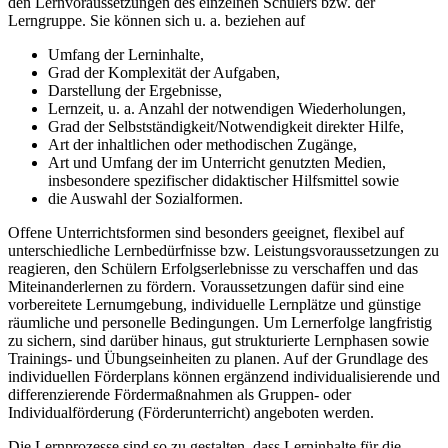
den Lernvoraussetzungen des einzelnen Schülers bzw. der
Lerngruppe. Sie können sich u. a. beziehen auf
Umfang der Lerninhalte,
Grad der Komplexität der Aufgaben,
Darstellung der Ergebnisse,
Lernzeit, u. a. Anzahl der notwendigen Wiederholungen,
Grad der Selbstständigkeit/Notwendigkeit direkter Hilfe,
Art der inhaltlichen oder methodischen Zugänge,
Art und Umfang der im Unterricht genutzten Medien,
insbesondere spezifischer didaktischer Hilfsmittel sowie
die Auswahl der Sozialformen.
Offene Unterrichtsformen sind besonders geeignet, flexibel auf
unterschiedliche Lernbedürfnisse bzw. Leistungsvoraussetzungen zu
reagieren, den Schülern Erfolgserlebnisse zu verschaffen und das
Miteinanderlernen zu fördern. Voraussetzungen dafür sind eine
vorbereitete Lernumgebung, individuelle Lernplätze und günstige
räumliche und personelle Bedingungen. Um Lernerfolge langfristig
zu sichern, sind darüber hinaus, gut strukturierte Lernphasen sowie
Trainings- und Übungseinheiten zu planen. Auf der Grundlage des
individuellen Förderplans können ergänzend individualisierende und
differenzierende Fördermaßnahmen als Gruppen- oder
Individualförderung (Förderunterricht) angeboten werden.
Die Lernprozesse sind so zu gestalten, dass Lerninhalte für die