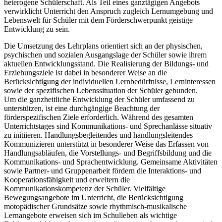
heterogene Schülerschaft. Als Teil eines ganztägigen Angebots
verwirklicht Unterricht den Anspruch zugleich Lernumgebung und
Lebenswelt für Schüler mit dem Förderschwerpunkt geistige
Entwicklung zu sein.
Die Umsetzung des Lehrplans orientiert sich an der physischen,
psychischen und sozialen Ausgangslage der Schüler sowie ihrem
aktuellen Entwicklungsstand. Die Realisierung der Bildungs- und
Erziehungsziele ist dabei in besonderer Weise an die
Berücksichtigung der individuellen Lernbedürfnisse, Lerninteressen
sowie der spezifischen Lebenssituation der Schüler gebunden.
Um die ganzheitliche Entwicklung der Schüler umfassend zu
unterstützen, ist eine durchgängige Beachtung der
förderspezifischen Ziele erforderlich. Während des gesamten
Unterrichtstages sind Kommunikations- und Sprechanlässe situativ
zu initiieren. Handlungsbegleitendes und handlungsleitendes
Kommunizieren unterstützt in besonderer Weise das Erfassen von
Handlungsabläufen, die Vorstellungs- und Begriffsbildung und die
Kommunikations- und Sprachentwicklung. Gemeinsame Aktivitäten
sowie Partner- und Gruppenarbeit fördern die Interaktions- und
Kooperationsfähigkeit und erweitern die
Kommunikationskompetenz der Schüler. Vielfältige
Bewegungsangebote im Unterricht, die Berücksichtigung
motopädischer Grundsätze sowie rhythmisch-musikalische
Lernangebote erweisen sich im Schulleben als wichtige