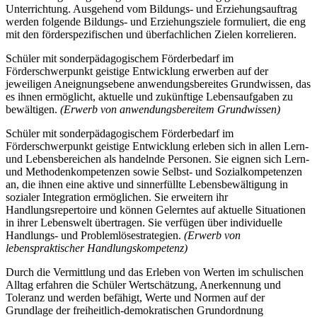
Unterrichtung. Ausgehend vom Bildungs- und Erziehungsauftrag
werden folgende Bildungs- und Erziehungsziele formuliert, die eng
mit den förderspezifischen und überfachlichen Zielen korrelieren.
Schüler mit sonderpädagogischem Förderbedarf im
Förderschwerpunkt geistige Entwicklung erwerben auf der
jeweiligen Aneignungsebene anwendungsbereites Grundwissen, das
es ihnen ermöglicht, aktuelle und zukünftige Lebensaufgaben zu
bewältigen.
(Erwerb von anwendungsbereitem Grundwissen)
Schüler mit sonderpädagogischem Förderbedarf im
Förderschwerpunkt geistige Entwicklung erleben sich in allen Lern-
und Lebensbereichen als handelnde Personen. Sie eignen sich Lern-
und Methodenkompetenzen sowie Selbst- und Sozialkompetenzen
an, die ihnen eine aktive und sinnerfüllte Lebensbewältigung in
sozialer Integration ermöglichen. Sie erweitern ihr
Handlungsrepertoire und können Gelerntes auf aktuelle Situationen
in ihrer Lebenswelt übertragen. Sie verfügen über individuelle
Handlungs- und Problemlösestrategien.
(Erwerb von
lebenspraktischer Handlungskompetenz)
Durch die Vermittlung und das Erleben von Werten im schulischen
Alltag erfahren die Schüler Wertschätzung, Anerkennung und
Toleranz und werden befähigt, Werte und Normen auf der
Grundlage der freiheitlich-demokratischen Grundordnung