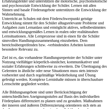
Erfahrungsfelder und unterstützen die motorische, psychomotorische
und psychosoziale Entwicklung der Schüler. Lernen mit allen
Sinnen und basale Förderangebote unterstützen die Entwicklung der
Wahrnehmung.
Unterricht an Schulen mit dem Förderschwerpunkt geistige
Entwicklung nimmt für den Schüler alltagsrelevante Probleme und
Aufgaben zum Lernanlass und ermöglicht aktives, selbstbestimmtes
und entwicklungsgemäßes Lernen in realen oder realitätsnahen
Lernsituationen. Alle Lernprozesse sind in einen für die Schüler
sinnvollen Handlungszusammenhang einzubetten. Dem
bereichsübergreifenden bzw. -verbindenden Arbeiten kommt
besondere Relevanz zu.
Ziel ist es, das vorhandene Handlungsrepertoire der Schüler unter
Nutzung vielfältiger körperlich-sinnlicher, kommunikativer und
sozialer Erfahrungen schrittweise zu erweitern. Die Übertragung des
Gelernten in ähnliche oder neue Situationen muss stets intensiv
vorbereitet und durch regelmäßige Wiederholung und Übung
gefestigt werden. Komplexe Lerninhalte müssen in überschaubare
Lernschritte gegliedert werden.
Alle Bildungsangebote sind unter Berücksichtigung der
unterschiedlichen Aneignungsstufen auf Basis des individuellen
Förderplans differenziert zu planen und zu gestalten. Maßnahmen
der inneren und äußeren Differenzierung orientieren sich stets an