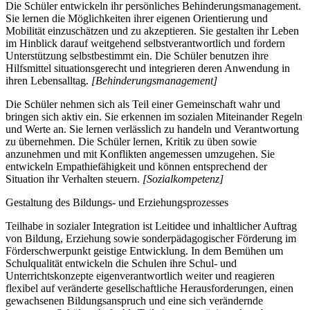
Die Schüler entwickeln ihr persönliches Behinderungsmanagement.
Sie lernen die Möglichkeiten ihrer eigenen Orientierung und
Mobilität einzuschätzen und zu akzeptieren. Sie gestalten ihr Leben
im Hinblick darauf weitgehend selbstverantwortlich und fordern
Unterstützung selbstbestimmt ein. Die Schüler benutzen ihre
Hilfsmittel situationsgerecht und integrieren deren Anwendung in
ihren Lebensalltag.
[Behinderungsmanagement]
Die Schüler nehmen sich als Teil einer Gemeinschaft wahr und
bringen sich aktiv ein. Sie erkennen im sozialen Miteinander Regeln
und Werte an. Sie lernen verlässlich zu handeln und Verantwortung
zu übernehmen. Die Schüler lernen, Kritik zu üben sowie
anzunehmen und mit Konflikten angemessen umzugehen. Sie
entwickeln Empathiefähigkeit und können entsprechend der
Situation ihr Verhalten steuern.
[Sozialkompetenz]
Gestaltung des Bildungs- und Erziehungsprozesses
Teilhabe in sozialer Integration ist Leitidee und inhaltlicher Auftrag
von Bildung, Erziehung sowie sonderpädagogischer Förderung im
Förderschwerpunkt geistige Entwicklung. In dem Bemühen um
Schulqualität entwickeln die Schulen ihre Schul- und
Unterrichtskonzepte eigenverantwortlich weiter und reagieren
flexibel auf veränderte gesellschaftliche Herausforderungen, einen
gewachsenen Bildungsanspruch und eine sich verändernde