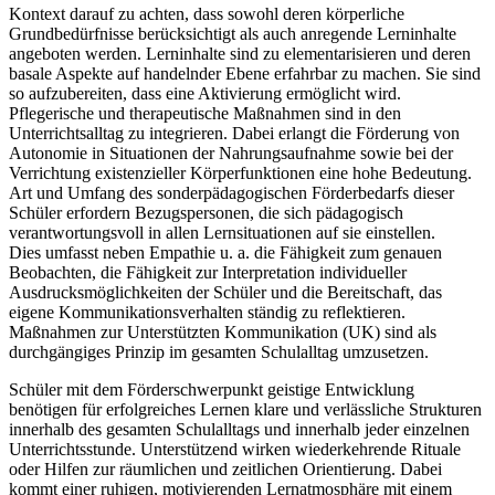
Kontext darauf zu achten, dass sowohl deren körperliche
Grundbedürfnisse berücksichtigt als auch anregende Lerninhalte
angeboten werden. Lerninhalte sind zu elementarisieren und deren
basale Aspekte auf handelnder Ebene erfahrbar zu machen. Sie sind
so aufzubereiten, dass eine Aktivierung ermöglicht wird.
Pflegerische und therapeutische Maßnahmen sind in den
Unterrichtsalltag zu integrieren. Dabei erlangt die Förderung von
Autonomie in Situationen der Nahrungsaufnahme sowie bei der
Verrichtung existenzieller Körperfunktionen eine hohe Bedeutung.
Art und Umfang des sonderpädagogischen Förderbedarfs dieser
Schüler erfordern Bezugspersonen, die sich pädagogisch
verantwortungsvoll in allen Lernsituationen auf sie einstellen.
Dies umfasst neben Empathie u. a. die Fähigkeit zum genauen
Beobachten, die Fähigkeit zur Interpretation individueller
Ausdrucksmöglichkeiten der Schüler und die Bereitschaft, das
eigene Kommunikationsverhalten ständig zu reflektieren.
Maßnahmen zur Unterstützten Kommunikation (UK) sind als
durchgängiges Prinzip im gesamten Schulalltag umzusetzen.
Schüler mit dem Förderschwerpunkt geistige Entwicklung
benötigen für erfolgreiches Lernen klare und verlässliche Strukturen
innerhalb des gesamten Schulalltags und innerhalb jeder einzelnen
Unterrichtsstunde. Unterstützend wirken wiederkehrende Rituale
oder Hilfen zur räumlichen und zeitlichen Orientierung. Dabei
kommt einer ruhigen, motivierenden Lernatmosphäre mit einem