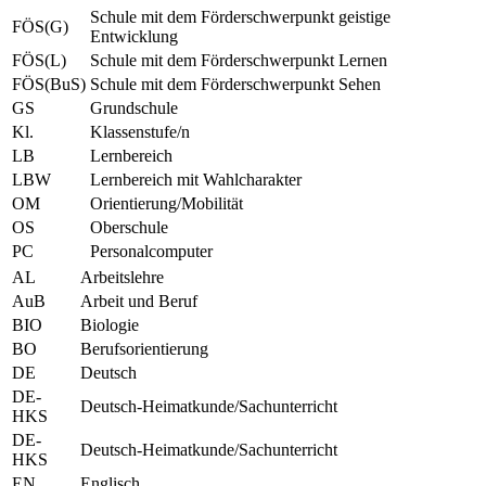
Schule mit dem Förderschwerpunkt geistige
FÖS(G)
Entwicklung
FÖS(L)
Schule mit dem Förderschwerpunkt Lernen
FÖS(BuS)
Schule mit dem Förderschwerpunkt Sehen
GS
Grundschule
Kl.
Klassenstufe/n
LB
Lernbereich
LBW
Lernbereich mit Wahlcharakter
OM
Orientierung/Mobilität
OS
Oberschule
PC
Personalcomputer
AL
Arbeitslehre
AuB
Arbeit und Beruf
BIO
Biologie
BO
Berufsorientierung
DE
Deutsch
DE-
Deutsch-Heimatkunde/Sachunterricht
HKS
DE-
Deutsch-Heimatkunde/Sachunterricht
HKS
EN
Englisch