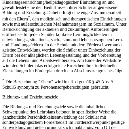
Kindertageseinrichtung/heilpädagogischer Einrichtung an und
gewährleistet eine den Bedürfnissen ihrer Schüler angemessene
Bildung und Erziehung. Dabei erfolgt eine enge Zusammenarbeit
*
mit den Eltern
, den medizinisch und therapeutischen Einrichtungen
sowie mit außerschulischen Maßnahmeträgern im Sozialraum. Unter
Berücksichtigung der aktuellen und zukünftigen Anforderungen
eröffnet sie für jeden Schüler konkrete Lernmöglichkeiten in
entwicklungs-, situations-, sach-, sinn- und lebensbezogenen Lern-
und Handlungsfeldern. In der Schule mit dem Förderschwerpunkt
geistige Entwicklung werden die Schüler unter Einbeziehung der
Eltern bei der alltäglichen Lebensgestaltung und der Vorbereitung
auf die Lebens- und Arbeitswelt beraten. Am Ende der Werkstufe
wird den Schülern das erfolgreiche Erreichen ihrer individuellen
Zielstellungen im Förderplan durch ein Abschlusszeugnis bestätigt.
*
Die Bezeichnung "Eltern" wird im Text gemäß § 45 Abs. 5
SchulG synonym zu Personensorgeberechtigten gebraucht.
Bildungs- und Erziehungsziele
Die Bildungs- und Erziehungsziele sowie die inhaltlichen
Schwerpunkte des Lehrplans betonen in spezifischer Weise die
ganzheitliche Persönlichkeitsentwicklung der Schüler mit
sonderpädagogischem Förderbedarf im Förderschwerpunkt geistige
Entwicklung und gelten grundsätzlich unabhängig vom Ort der