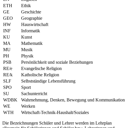
ETH
Ethik
GE
Geschichte
GEO
Geographie
HW
Hauswirtschaft
INF
Informatik
KU
Kunst
MA
Mathematik
MU
Musik
PH
Physik
PSB
Persönlichkeit und soziale Beziehungen
RE/e
Evangelische Religion
RE/k
Katholische Religion
SLF
Selbstständige Lebensführung
SPO
Sport
SU
Sachunterricht
WDBK
Wahrnehmung, Denken, Bewegung und Kommunikation
WE
Werken
WTH
Wirtschaft-Technik-Haushalt/Soziales
Die Bezeichnungen Schüler und Lehrer werden im Lehrplan