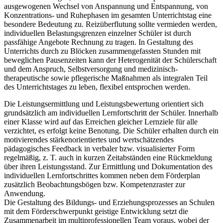
ausgewogenen Wechsel von Anspannung und Entspannung, von
Konzentrations- und Ruhephasen im gesamten Unterrichtstag eine
besondere Bedeutung zu. Reizüberflutung sollte vermieden werden,
individuellen Belastungsgrenzen einzelner Schüler ist durch
passfähige Angebote Rechnung zu tragen. In Gestaltung des
Unterrichts durch zu Blöcken zusammengefassten Stunden mit
beweglichen Pausenzeiten kann der Heterogenität der Schülerschaft
und dem Anspruch, Selbstversorgung und medizinisch-
therapeutische sowie pflegerische Maßnahmen als integralen Teil
des Unterrichtstages zu leben, flexibel entsprochen werden.
Die Leistungsermittlung und Leistungsbewertung orientiert sich
grundsätzlich am individuellen Lernfortschritt der Schüler. Innerhalb
einer Klasse wird auf das Erreichen gleicher Lernziele für alle
verzichtet, es erfolgt keine Benotung. Die Schüler erhalten durch ein
motivierendes stärkenorientiertes und wertschätzendes
pädagogisches Feedback in verbaler bzw. visualisierter Form
regelmäßig, z. T. auch in kurzen Zeitabständen eine Rückmeldung
über ihren Leistungsstand. Zur Ermittlung und Dokumentation des
individuellen Lernfortschrittes kommen neben dem Förderplan
zusätzlich Beobachtungsbögen bzw. Kompetenzraster zur
Anwendung.
Die Gestaltung des Bildungs- und Erziehungsprozesses an Schulen
mit dem Förderschwerpunkt geistige Entwicklung setzt die
Zusammenarbeit im multiprofessionellen Team voraus, wobei der