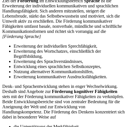
Ziel der
Förderung
im Entwicklungsbereich
Sprache
ist die
Erweiterung der individuellen kommunikativen und sprachlichen
Handlungsfähigkeit. Sich anderen mitzuteilen, steigert die
Lebensfreude, stärkt das Selbstbewusstsein und motiviert, sich die
Umwelt aktiv zu erschließen. Die Förderung kommunikativer
Fähigkeiten umfasst basale, nonverbale, mündliche und schriftliche
Kommunikationsformen und richtet sich vorrangig auf die
[Förderung Sprache]
Erweiterung der individuellen Sprechfähigkeit,
Erweiterung des Wortschatzes, einschließlich der
Begriffsbildung,
Erweiterung des Sprachverständnisses,
Entwicklung eines sprachlichen Selbstkonzeptes,
Nutzung alternativer Kommunikationshilfen,
Erweiterung kommunikativer Ausdrucksfähigkeiten.
Denk- und Sprachentwicklung stehen in enger Wechselwirkung.
Deshalb sind Angebote zur
Förderung kognitiver Fähigkeiten
stets mit der Förderung kommunikativer Fähigkeiten zu verknüpfen.
Beide Entwicklungsbereiche sind von zentraler Bedeutung für die
Aneignung der Welt und zur Entwicklung von
Handlungskompetenz. Die Förderung des Denkens konzentriert sich
dabei in besonderer Weise auf
die Unterstützung der Merkfähigkeit,