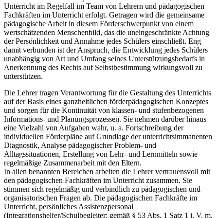
Unterricht im Regelfall im Team von Lehrern und pädagogischen
Fachkräften im Unterricht erfolgt. Getragen wird die gemeinsame
pädagogische Arbeit in diesem Förderschwerpunkt von einem
wertschätzenden Menschenbild, das die uneingeschränkte Achtung
der Persönlichkeit und Annahme jedes Schülers einschließt. Eng
damit verbunden ist der Anspruch, die Entwicklung jedes Schülers
unabhängig von Art und Umfang seines Unterstützungsbedarfs in
Anerkennung des Rechts auf Selbstbestimmung wirkungsvoll zu
unterstützen.
Die Lehrer tragen Verantwortung für die Gestaltung des Unterrichts
auf der Basis eines ganzheitlichen förderpädagogischen Konzeptes
und sorgen für die Kontinuität von klassen- und stufenbezogenen
Informations- und Planungsprozessen. Sie nehmen darüber hinaus
eine Vielzahl von Aufgaben wahr, u. a. Fortschreibung der
individuellen Förderpläne auf Grundlage der unterrichtsimmanenten
Diagnostik, Analyse pädagogischer Problem- und
Alltagssituationen, Erstellung von Lehr- und Lernmitteln sowie
regelmäßige Zusammenarbeit mit den Eltern.
In allen benannten Bereichen arbeiten die Lehrer vertrauensvoll mit
den pädagogischen Fachkräften im Unterricht zusammen. Sie
stimmen sich regelmäßig und verbindlich zu pädagogischen und
organisatorischen Fragen ab. Die pädagogischen Fachkräfte im
Unterricht, persönliches Assistenzpersonal
(Integrationshelfer/Schulbegleiter; gemäß § 53 Abs. 1 Satz 1 i. V. m.