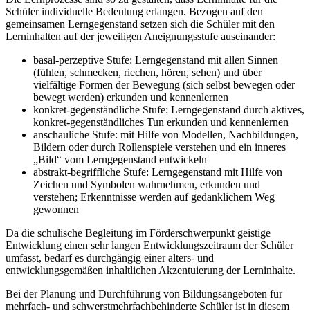
Schüler individuelle Bedeutung erlangen. Bezogen auf den
gemeinsamen Lerngegenstand setzen sich die Schüler mit den
Lerninhalten auf der jeweiligen Aneignungsstufe auseinander:
basal-perzeptive Stufe: Lerngegenstand mit allen Sinnen
(fühlen, schmecken, riechen, hören, sehen) und über
vielfältige Formen der Bewegung (sich selbst bewegen oder
bewegt werden) erkunden und kennenlernen
konkret-gegenständliche Stufe: Lerngegenstand durch aktives,
konkret-gegenständliches Tun erkunden und kennenlernen
anschauliche Stufe: mit Hilfe von Modellen, Nachbildungen,
Bildern oder durch Rollenspiele verstehen und ein inneres
„Bild“ vom Lerngegenstand entwickeln
abstrakt-begriffliche Stufe: Lerngegenstand mit Hilfe von
Zeichen und Symbolen wahrnehmen, erkunden und
verstehen; Erkenntnisse werden auf gedanklichem Weg
gewonnen
Da die schulische Begleitung im Förderschwerpunkt geistige
Entwicklung einen sehr langen Entwicklungszeitraum der Schüler
umfasst, bedarf es durchgängig einer alters- und
entwicklungsgemäßen inhaltlichen Akzentuierung der Lerninhalte.
Bei der Planung und Durchführung von Bildungsangeboten für
mehrfach- und schwerstmehrfachbehinderte Schüler ist in diesem