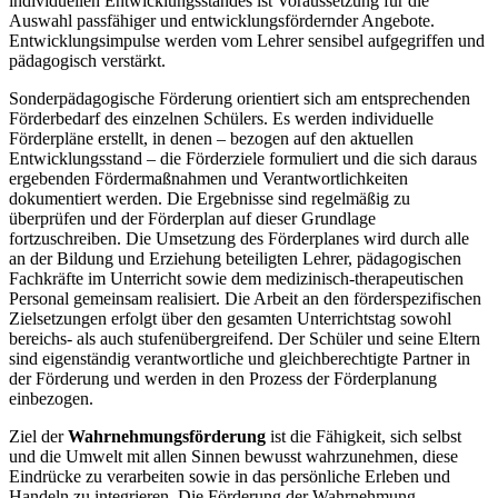
individuellen Entwicklungsstandes ist Voraussetzung für die
Auswahl passfähiger und entwicklungsfördernder Angebote.
Entwicklungsimpulse werden vom Lehrer sensibel aufgegriffen und
pädagogisch verstärkt.
Sonderpädagogische Förderung orientiert sich am entsprechenden
Förderbedarf des einzelnen Schülers. Es werden individuelle
Förderpläne erstellt, in denen – bezogen auf den aktuellen
Entwicklungsstand – die Förderziele formuliert und die sich daraus
ergebenden Fördermaßnahmen und Verantwortlichkeiten
dokumentiert werden. Die Ergebnisse sind regelmäßig zu
überprüfen und der Förderplan auf dieser Grundlage
fortzuschreiben. Die Umsetzung des Förderplanes wird durch alle
an der Bildung und Erziehung beteiligten Lehrer, pädagogischen
Fachkräfte im Unterricht sowie dem medizinisch-therapeutischen
Personal gemeinsam realisiert. Die Arbeit an den förderspezifischen
Zielsetzungen erfolgt über den gesamten Unterrichtstag sowohl
bereichs- als auch stufenübergreifend. Der Schüler und seine Eltern
sind eigenständig verantwortliche und gleichberechtigte Partner in
der Förderung und werden in den Prozess der Förderplanung
einbezogen.
Ziel der
Wahrnehmungsförderung
ist die Fähigkeit, sich selbst
und die Umwelt mit allen Sinnen bewusst wahrzunehmen, diese
Eindrücke zu verarbeiten sowie in das persönliche Erleben und
Handeln zu integrieren. Die Förderung der Wahrnehmung