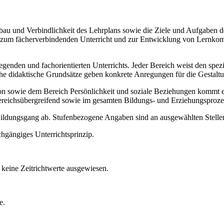
Aufbau und Verbindlichkeit des Lehrplans sowie die Ziele und Aufgaben
ise zum fächerverbindenden Unterricht und zur Entwicklung von Lernko
legenden und fachorientierten Unterrichts. Jeder Bereich weist den spe
sche didaktische Grundsätze geben konkrete Anregungen für die Gestalt
ie dem Bereich Persönlichkeit und soziale Beziehungen kommt ein b
ereichsübergreifend sowie im gesamten Bildungs- und Erziehungsproze
 Bildungsgang ab. Stufenbezogene Angaben sind an ausgewählten Stellen
chgängiges Unterrichtsprinzip.
keine Zeitrichtwerte ausgewiesen.
e.